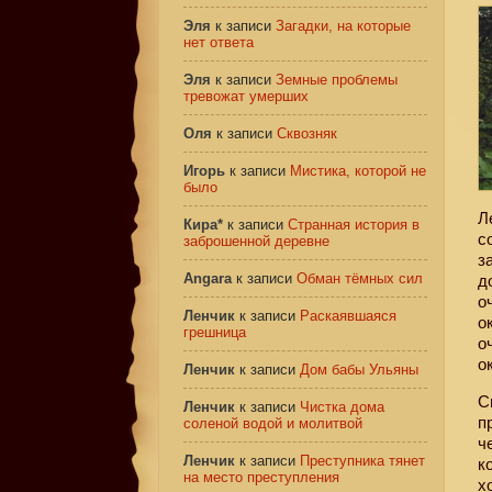
Эля
к записи
Загадки, на которые
нет ответа
Эля
к записи
Земные проблемы
тревожат умерших
Оля
к записи
Сквозняк
Игорь
к записи
Мистика, которой не
было
Л
Кира*
к записи
Странная история в
с
заброшенной деревне
з
Angara
к записи
Обман тёмных сил
д
о
Ленчик
к записи
Раскаявшаяся
о
грешница
о
о
Ленчик
к записи
Дом бабы Ульяны
С
Ленчик
к записи
Чистка дома
п
соленой водой и молитвой
ч
Ленчик
к записи
Преступника тянет
к
на место преступления
х