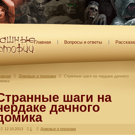
Главная
Вопросы и ответы
Рассказа
лавная
Домовые и призраки
Странные шаги на чердаке дачного
омика
Странные шаги на
чердаке дачного
домика
12.10.2013
1
Домовые и призраки