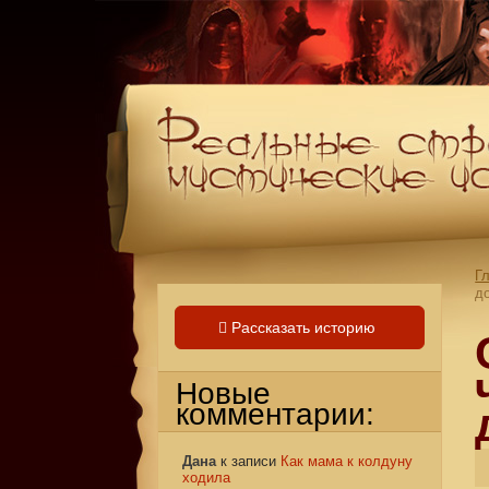
Г
д
Рассказать историю
Новые
комментарии:
Дана
к записи
Как мама к колдуну
ходила