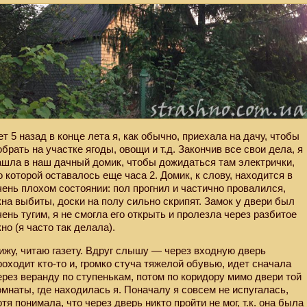
ет 5 назад в конце лета я, как обычно, приехала на дачу, чтобы
обрать на участке ягоды, овощи и т.д. Закончив все свои дела, я
ашла в наш дачный домик, чтобы дожидаться там электрички,
о которой оставалось еще часа 2. Домик, к слову, находится в
чень плохом состоянии: пол прогнил и частично провалился,
кна выбиты, доски на полу сильно скрипят. Замок у двери был
чень тугим, я не смогла его открыть и пролезла через разбитое
кно (я часто так делала).
ижу, читаю газету. Вдруг слышу — через входную дверь
роходит кто-то и, громко стуча тяжелой обувью, идет сначала
ерез веранду по ступенькам, потом по коридору мимо двери той
омнаты, где находилась я. Поначалу я совсем не испугалась,
отя понимала, что через дверь никто пройти не мог, т.к. она была