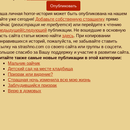
Опубликовать
аша личная horror-история может быть опубликована на нашем
айте уже сегодня!
Добавьте собственную страшилку
прямо
ейчас (
регистрация не требуется
) или перейдите к чтению
редыдущей
/следующей
публикации. Не вошедшие в основную
асть сайта статьи можно найти
здесь
. При копировании
онравившихся историй, пожалуйста, не забывайте ставить
сылку на strashno.com со своего сайта или группы в соцсети.
ольшое спасибо за Вашу поддержку и участие в развитии сайта.
итайте также самые новые публикации в этой категории:
Мальчик-зайчик
Детский сад на месте кладбища
Призрак или видение?
Страшная ночь изменила всю мою жизнь
Заблудившийся призрак
Верю в домовых