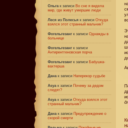
н
Ольга
к записи
Во сне я видела
с
мир, где живут умершие люди
у
в
Леся из Полесья
к записи
Откуда
взялся этот странный мальчик?
Э
Фогельгезанг
к записи
Однажды в
н
больнице
д
ш
Фогельгезанг
к записи
Антирентгеновская порча
и
д
Фогельгезанг
к записи
Бабушка-
вахтерша
А
Дана
к записи
Наперекор судьбе
Asya
к записи
Почему за дедом
П
следят?
д
и
Asya
к записи
Откуда взялся этот
д
странный мальчик?
Дана
к записи
Предупреждение о
скорой смерти
К
н
Ведьма
к записи
Покойные не