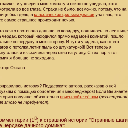
а замке,
и у двери в мою комнату я никого не увидела, хотя
мотрела во все глаза. Страха не было, возможно, потому, что на
лице был день, а
классические фильмы ужасов
учат нас, что
се самое страшное происходит ночью.
то нечто протопало дальше по коридору, поднялось по лестнице
а чердак, который находился прямо над моей комнатой, пошло
альше по чердаку в мою сторону. И тут я увидела, как от его
агов с потолка летит пыль со штукатуркой! Вот теперь я
спугалась и выскочила через окно на улицу. С тех пор в тот
омик я больше не заходила.
втор: Оксана
онравилась история? Поддержите автора, рассказав о ней
рузьям с помощью соцсетей или мессенджеров! Если Вы знаете
сторию получше, обязательно
присылайте её нам
(
регистрация
ля этого не требуется
).
омментарии (1
) к страшной истории "Странные шаги
а чердаке дачного домика":