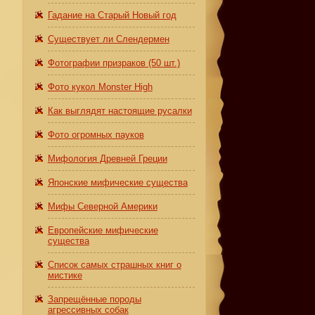
Гадание на Старый Новый год
Существует ли Слендермен
Фотографии призраков (50 шт.)
Фото кукол Monster High
Как выглядят настоящие русалки
Фото огромных пауков
Мифология Древней Греции
Японские мифические существа
Мифы Северной Америки
Европейские мифические
существа
Список самых страшных книг о
мистике
Запрещённые породы
агрессивных собак