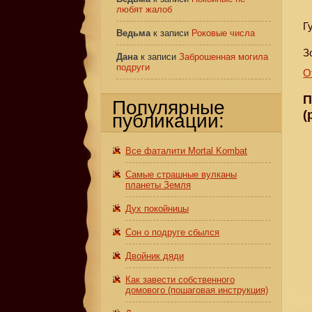
любят жалоб
Г
Ведьма
к записи
Роковые числа
З
Дана
к записи
Заброшенная могила
подруги
О
П
Популярные
(
публикации:
Все фаталити Mortal Kombat
Самые страшные вулканы
планеты Земля
Дух покойницы
Сон о подруге сбылся
Двойник дяди
Как завести собственного
домового (пошаговая инструкция)