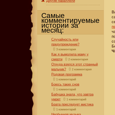
Другие параллели
В
Самые
с
комментируемые
с
истории за
п
месяц:
ч
п
Случайность или
с
предупреждение?
Б
3 комментария
Ч
Как я вымолила маму у
смерти
2 комментария
Откуда взялся этот странный
мальчик?
2 комментария
Родовая программа
1 комментарий
Боюсь таких снов
1 комментарий
Бабушка знала, что завтра
умрет
1 комментарий
Брата преследует мистика
1 комментарий
Необычная музыка