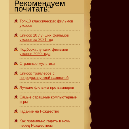
Рекомендуем
почитать:
Топ-10 классических фильмов
ужасов
Список 10 лучших фильмов
ужасов за 2021 год
Подборка лучших фильмов
ужасов 2020 года
Страшные мультики
Список триллеров с
непредсказуемой развязкой
Лучшие фильмы про вампиров
Самые страшные компьютерные
игры
Гадание на Рождество
Как правильно гадать в ночь
перед Рождеством