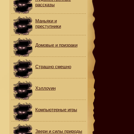
рассказы
Маньяки и
преступники
Домовые и призраки
Страшно смешно
Хэллоуин
Компьютерные игры
Звери и силы природы