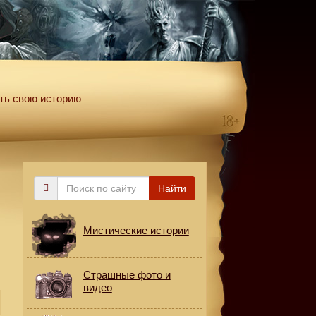
ть свою историю
Поиск
Найти
по
сайту
Мистические истории
Страшные фото и
видео