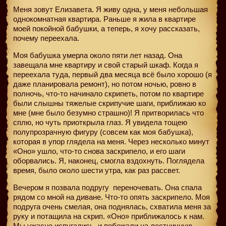
Меня зовут Елизавета. Я живу одна, у меня небольшая
однокомнатная квартира. Раньше я жила в квартире
моей покойной бабушки, а теперь, я хочу рассказать,
почему переехала.
Моя бабушка умерла около пяти лет назад. Она
завещала мне квартиру и свой старый шкаф. Когда я
переехала туда, первый два месяца всё было хорошо (я
даже планировала ремонт), но потом ночью, ровно в
полночь, что-то начинало скрипеть, потом по квартире
были слышны тяжелые скрипучие шаги, приближаю ко
мне (мне было безумно страшно)! Я притворилась что
сплю, но чуть приоткрыла глаз. Я увидела тощею
полупрозрачную фигуру (совсем как моя бабушка),
которая в упор глядела на меня. Через несколько минут
«Оно» ушло, что-то снова заскрипело, и его шаги
оборвались. Я, наконец, смогла вздохнуть. Поглядела
время, было около шести утра, как раз рассвет.
Вечером я позвала подругу
переночевать. Она спала
рядом со мной на диване. Что-то опять заскрипело. Моя
подруга очень смелая, она поднялась, схватила меня за
руку и потащила на скрип. «Оно» приближалось к нам.
Мы ужасно испугались, и побежали на лестничную