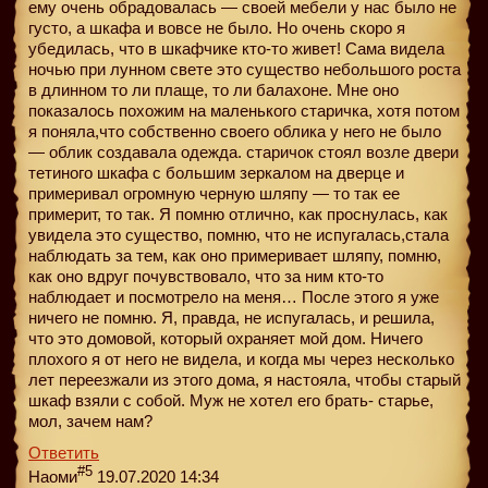
ему очень обрадовалась — своей мебели у нас было не
густо, а шкафа и вовсе не было. Но очень скоро я
убедилась, что в шкафчике кто-то живет! Сама видела
ночью при лунном свете это существо небольшого роста
в длинном то ли плаще, то ли балахоне. Мне оно
показалось похожим на маленького старичка, хотя потом
я поняла,что собственно своего облика у него не было
— облик создавала одежда. старичок стоял возле двери
тетиного шкафа с большим зеркалом на дверце и
примеривал огромную черную шляпу — то так ее
примерит, то так. Я помню отлично, как проснулась, как
увидела это существо, помню, что не испугалась,стала
наблюдать за тем, как оно примеривает шляпу, помню,
как оно вдруг почувствовало, что за ним кто-то
наблюдает и посмотрело на меня… После этого я уже
ничего не помню. Я, правда, не испугалась, и решила,
что это домовой, который охраняет мой дом. Ничего
плохого я от него не видела, и когда мы через несколько
лет переезжали из этого дома, я настояла, чтобы старый
шкаф взяли с собой. Муж не хотел его брать- старье,
мол, зачем нам?
Ответить
#5
Наоми
19.07.2020 14:34