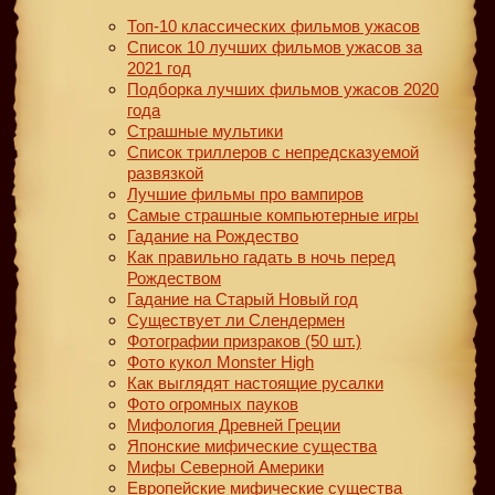
Топ-10 классических фильмов ужасов
Список 10 лучших фильмов ужасов за
2021 год
Подборка лучших фильмов ужасов 2020
года
Страшные мультики
Список триллеров с непредсказуемой
развязкой
Лучшие фильмы про вампиров
Самые страшные компьютерные игры
Гадание на Рождество
Как правильно гадать в ночь перед
Рождеством
Гадание на Старый Новый год
Существует ли Слендермен
Фотографии призраков (50 шт.)
Фото кукол Monster High
Как выглядят настоящие русалки
Фото огромных пауков
Мифология Древней Греции
Японские мифические существа
Мифы Северной Америки
Европейские мифические существа