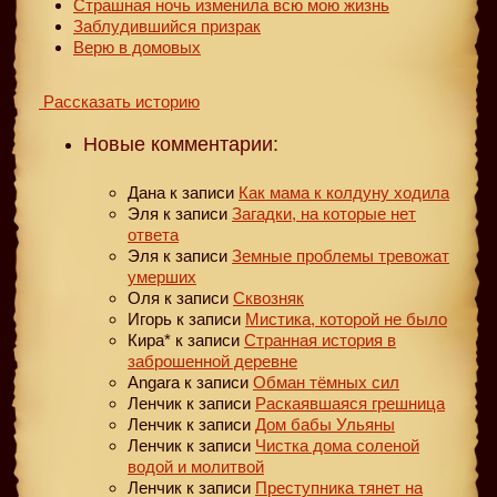
Страшная ночь изменила всю мою жизнь
Заблудившийся призрак
Верю в домовых
Рассказать историю
Новые комментарии:
Дана
к записи
Как мама к колдуну ходила
Эля
к записи
Загадки, на которые нет
ответа
Эля
к записи
Земные проблемы тревожат
умерших
Оля
к записи
Сквозняк
Игорь
к записи
Мистика, которой не было
Кира*
к записи
Странная история в
заброшенной деревне
Angara
к записи
Обман тёмных сил
Ленчик
к записи
Раскаявшаяся грешница
Ленчик
к записи
Дом бабы Ульяны
Ленчик
к записи
Чистка дома соленой
водой и молитвой
Ленчик
к записи
Преступника тянет на