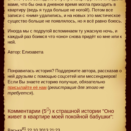
маме, что бы она в дневное время могла приходить в
квартиру (ведь я туда больше не ногой!). Потом все
записи с «ним» удалились, и на новых это мистическое
существо больше не появлялось, но я всё равно боюсь.
Иногда мы с подругой вспоминаем ту ужасную ночь, и
каждый раз боимся что «оно» снова придёт ко мне или к
ней.
Автор: Елизавета
Понравилась история? Поддержите автора, рассказав о
ней друзьям с помощью соцсетей или мессенджеров!
Если Вы знаете историю получше, обязательно
присылайте её нам
(
регистрация для этого не
требуется
).
Комментарии (5
) к страшной истории "Оно
живет в квартире моей покойной бабушки":
#1
Васька
22.10.2013 21:23