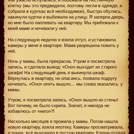
клетку (мы это предвидели, поэтому легли в одежде, и
собрали в куртках всё необходимое), быстро обулись,
накинули куртки и выбежали на улицу. Я заперла дверь,
но мне было наплевать на квартиру. Мы прибежали к
моей маме и ночевали у неё.
На следующую неделю я взяла отгул, и установила
камеры у меня в квартире. Мама разрешила пожить у
неё.
Ночь у мамы, была прекрасна. Утром я посмотрела
запись, и сделала вывод: «Оно» выходит из старого
шкафа! На следующий день я выкинула шкаф.
Вернулась в квартиру, но опасаясь, позвала подругу
ночевать. «Оно» опять вышло… мы снова оказались
у
мамы.
Утром, я посмотрела запись. «Оно» вышло из стены!
Вот почему, не было скрипа. Значит, я никогда не
избавлюсь от «него»?!
Несколько месяцев я прожила у мамы. Потом нашла
новую квартиру, взяла ипотеку. Камеры просматривала,
а «оно», всё выходило в пустую квартиру. Ключи отдала