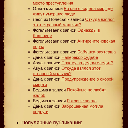
место преступления
Ольга
к записи
Во сне я видела мир, где
живут умершие люди
Леся из Полесья
к записи
Откуда взялся
этот странный мальчик?
Фогельгезанг
к записи
Однажды в
больнице
Фогельгезанг
к записи
Антирентгеновская
порча
Фогельгезанг
к записи
Бабушка-вахтерша
Дана
к записи
Наперекор судьбе
Asya
к записи
Почему за дедом следят?
Asya
к записи
Откуда взялся этот
странный мальчик?
Дана
к записи
Предупреждение о скорой
смерти
Ведьма
к записи
Покойные не любят
жалоб
Ведьма
к записи
Роковые числа
Дана
к записи
Заброшенная могила
подруги
Популярные публикации: