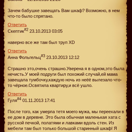
Зачем бабушке завещать Вам шкаф? Возможно, в нем
что-то было спрятано.
Ответить
#2
Скептик
23.10.2013 03:05
наверно все же там был труп XD
Ответить
#3
Анна Фольгельц
23.10.2013 12:12
Страшно это,очень страшно.Уверена я в одном,это была
нечисть.У моей подруги был похожий случай,ей мама
завещала тумбочку,каждую ночь из неёё вылезало что-
то чёрное.Освятила квартиру,и всё ушло.
Ответить
#4
Гуля
01.11.2013 17:41
После того, как умерла тетя моего мужа, мы переехали в
ее дом в деревне. Это была обычная маленькая хата с
русской печкой, полатями и лавками вдоль стен. Из
мебели там был только большой старинный шкаф! Я