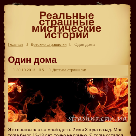
Реальные
страшные
мистические
истории
Главная
Детские страшилки
Один дома
Один дома
30.10.2013
5
Детские страшилки
Это произошло со мной где-то 2 или 3 года назад. Мне
тогда было 12-13 лет, точно не помню. Я тогда остался