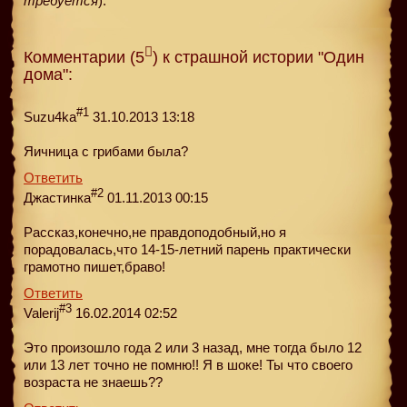
требуется
).
Комментарии (5
) к страшной истории "Один
дома":
#1
Suzu4ka
31.10.2013 13:18
Яичница с грибами была?
Ответить
#2
Джастинка
01.11.2013 00:15
Рассказ,конечно,не правдоподобный,но я
порадовалась,что 14-15-летний парень практически
грамотно пишет,браво!
Ответить
#3
Valerij
16.02.2014 02:52
Это произошло года 2 или 3 назад, мне тогда было 12
или 13 лет точно не помню!! Я в шоке! Ты что своего
возраста не знаешь??