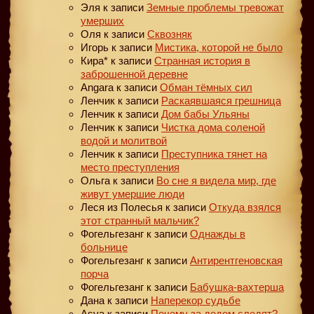
Эля
к записи
Земные проблемы тревожат
умерших
Оля
к записи
Сквозняк
Игорь
к записи
Мистика, которой не было
Кира*
к записи
Странная история в
заброшенной деревне
Angara
к записи
Обман тёмных сил
Ленчик
к записи
Раскаявшаяся грешница
Ленчик
к записи
Дом бабы Ульяны
Ленчик
к записи
Чистка дома соленой
водой и молитвой
Ленчик
к записи
Преступника тянет на
место преступления
Ольга
к записи
Во сне я видела мир, где
живут умершие люди
Леся из Полесья
к записи
Откуда взялся
этот странный мальчик?
Фогельгезанг
к записи
Однажды в
больнице
Фогельгезанг
к записи
Антирентгеновская
порча
Фогельгезанг
к записи
Бабушка-вахтерша
Дана
к записи
Наперекор судьбе
Asya
к записи
Почему за дедом следят?