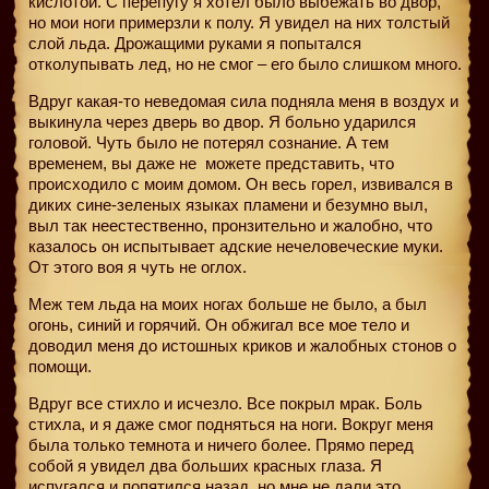
кислотой. С перепугу я хотел было выбежать во двор,
но мои ноги примерзли к полу. Я увидел на них толстый
слой льда. Дрожащими руками я попытался
отколупывать лед, но не смог – его было слишком много.
Вдруг какая-то неведомая сила подняла меня в воздух и
выкинула через дверь во двор. Я больно ударился
головой. Чуть было не потерял сознание. А тем
временем, вы даже не
можете представить, что
происходило с моим домом. Он весь горел, извивался в
диких сине-зеленых языках пламени и безумно выл,
выл так неестественно, пронзительно и жалобно, что
казалось он испытывает адские нечеловеческие муки.
От этого воя я чуть не оглох.
Меж тем льда на моих ногах больше не было, а был
огонь, синий и горячий. Он обжигал все мое тело и
доводил меня до истошных криков и жалобных стонов о
помощи.
Вдруг все стихло и исчезло. Все покрыл мрак. Боль
стихла, и я даже смог подняться на ноги. Вокруг меня
была только темнота и ничего более. Прямо перед
собой я увидел два больших красных глаза. Я
испугался и попятился назад, но мне не дали это