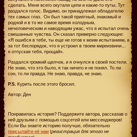
сделать. Меня всего окутали цепи и какие-то путы. Тут
раздался голос. Видимо, он принадлежал обладателю
тех самых глаз.
Он был такой приятный, знакомый и
родной и в то же самое время холодным,
нечеловеческим и наводящим ужас, что я испытал очень
смешанные чувства. Он сказал примерно следующее:
«Я ошибся в тебе, ты еще не готов к моим испытаниям, а
за тот беспорядок, что я устроил в твоем миреизвини…
я отпуская тебя, прощай».
Раздался громкий щелчок, и я очнулся в своей постели.
Не знаю, что это было, я так ничего и не понял. То ли
сон, то ли правда. Не знаю, правда, не знаю.
P.
S.
Курить после этого бросил.
Автор: Ден
Понравилась история? Поддержите автора, рассказав о
ней друзьям с помощью соцсетей или мессенджеров!
Если Вы знаете историю получше, обязательно
присылайте её нам
(
регистрация для этого не