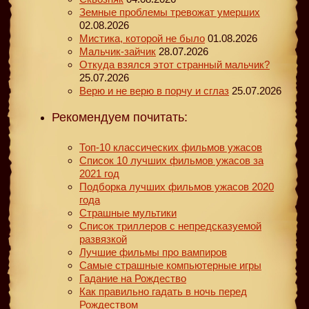
Земные проблемы тревожат умерших
02.08.2026
Мистика, которой не было
01.08.2026
Мальчик-зайчик
28.07.2026
Откуда взялся этот странный мальчик?
25.07.2026
Верю и не верю в порчу и сглаз
25.07.2026
Рекомендуем почитать:
Топ-10 классических фильмов ужасов
Список 10 лучших фильмов ужасов за
2021 год
Подборка лучших фильмов ужасов 2020
года
Страшные мультики
Список триллеров с непредсказуемой
развязкой
Лучшие фильмы про вампиров
Самые страшные компьютерные игры
Гадание на Рождество
Как правильно гадать в ночь перед
Рождеством