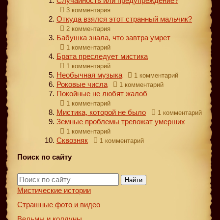
Случайность или предупреждение?
3 комментария
Откуда взялся этот странный мальчик?
2 комментария
Бабушка знала, что завтра умрет
1 комментарий
Брата преследует мистика
1 комментарий
Необычная музыка
1 комментарий
Роковые числа
1 комментарий
Покойные не любят жалоб
1 комментарий
Мистика, которой не было
1 комментарий
Земные проблемы тревожат умерших
1 комментарий
Сквозняк
1 комментарий
Поиск по сайту
Найти
Мистические истории
Страшные фото и видео
Ведьмы и колдуны