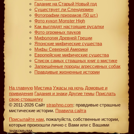
Гадание на Старый Новый год
Существует ли Слендермен
Фотографии призраков (50 шт.)
Фото кукол Monster High
Как выглядят настоящие русалки
Фото огромных пауков
Мифология Древней Греции
Японские мифические существа
Мифы Северной Америки
Европейские мифические существа
Список самых страшных книг о мистике
Запрещённые породы агрессивных собак
Правдивые жизненные истории
На главную
Мистика
Ужасы на ночь
Домовые и
привидения
Гадания и знаки
Другие темы
Прислать
свою страшилку
© 2011-2026 Сайт
strashno.com
: правдивые страшные
мистические истории.
Правила сайта
Присылайте нам
, пожалуйста, собственные истории,
которые произошли лично с Вами или с Вашими
знакомыми.