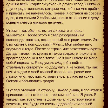
один на весь. Родители уехали в другой город и никаких
других родственников, которые могли бы ко мне прийти
и приехать, не намечалось. Точнее, я остался не совсем
один, а со своими 2 собаками, но это отношение к делу
ровным счетом никакого не имеет.
Утром я, как обычно, встал с кровати и пошел
умываться. После этого я стал разогревать на
сковородке завтрак, оставленный мне родителями. Это
был омлет с помидорами. «Ммм… Мой любимый»,
подумал я тогда. После завтрака мне захотелось курить.
Да, да я знаю, что курить в таком возрасте плохо, это
вредит здоровью и все такое. Но я уже ничего не мог с
собой поделать. Я подумал: «Надо бы пойти
стрельнуть сигарету», но додумать я не успел, так как
почти рядом с моей головой взорвались разом все
лампочки от люстры, которая висела у нас на кухне.
Осколки посыпались градом.
Я успел отскочить в сторону. Тяжело дыша, я попытался
прислониться к стене, но… ее там не было. Я упал. Я
увидел, как все стены в доме начали растворяться и
исчезать, как будто их очень щедро облили серной