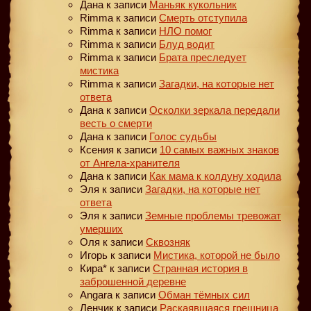
Дана
к записи
Маньяк кукольник
Rimma
к записи
Смерть отступила
Rimma
к записи
НЛО помог
Rimma
к записи
Блуд водит
Rimma
к записи
Брата преследует
мистика
Rimma
к записи
Загадки, на которые нет
ответа
Дана
к записи
Осколки зеркала передали
весть о смерти
Дана
к записи
Голос судьбы
Ксения
к записи
10 самых важных знаков
от Ангела-хранителя
Дана
к записи
Как мама к колдуну ходила
Эля
к записи
Загадки, на которые нет
ответа
Эля
к записи
Земные проблемы тревожат
умерших
Оля
к записи
Сквозняк
Игорь
к записи
Мистика, которой не было
Кира*
к записи
Странная история в
заброшенной деревне
Angara
к записи
Обман тёмных сил
Ленчик
к записи
Раскаявшаяся грешница