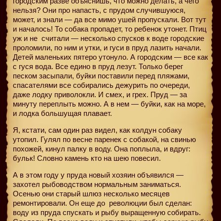
городским разве объяснишь, что можно делать, а чего
нельзя? Они про напасть, с прудом случившуюся,
может, и знали — да все мимо ушей пропускали. Вот тут
и началось! То собака пропадет, то ребенок утонет. Птиц
уж и не
считали — несколько спусков к воде городские
проломили, по ним и утки, и гуси в пруд лазить начали.
Детей маленьких пятеро утонуло. А городским — все как
с гуся вода. Все едино в пруд лезут. Только берег
песком засыпали, буйки поставили перед пляжами,
спасателями все собирались дежурить по очереди,
даже лодку приволокли. И смех, и грех. Пруд — за
минуту переплыть можно. А в нем — буйки, как на море,
и лодка большущая плавает.
Я, кстати, сам один раз видел, как колдун собаку
утопил. Гулял по весне паренек с собакой, на свинью
похожей, кинул палку в воду. Она поплыла, и вдруг:
бульк! Словно камень кто на шею повесил.
А в этом году у пруда новый хозяин объявился —
захотел рыбоводством нормальным заниматься.
Осенью они старый шлюз несколько месяцев
ремонтировали. Он еще до
революции был сделан:
воду из пруда спускать и рыбу выращенную собирать.