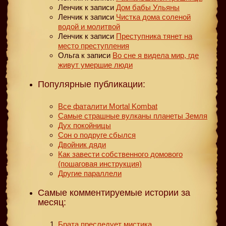
Ленчик
к записи
Дом бабы Ульяны
Ленчик
к записи
Чистка дома соленой
водой и молитвой
Ленчик
к записи
Преступника тянет на
место преступления
Ольга
к записи
Во сне я видела мир, где
живут умершие люди
Популярные публикации:
Все фаталити Mortal Kombat
Самые страшные вулканы планеты Земля
Дух покойницы
Сон о подруге сбылся
Двойник дяди
Как завести собственного домового
(пошаговая инструкция)
Другие параллели
Самые комментируемые истории за
месяц:
Брата преследует мистика