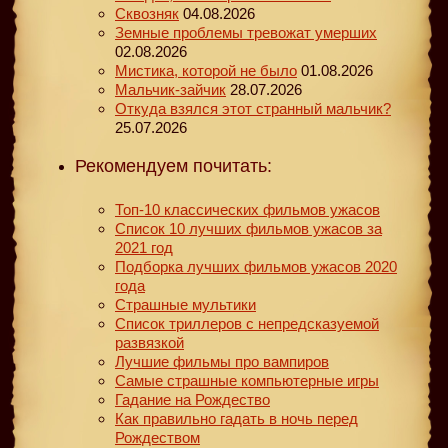
Сквозняк
04.08.2026
Земные проблемы тревожат умерших
02.08.2026
Мистика, которой не было
01.08.2026
Мальчик-зайчик
28.07.2026
Откуда взялся этот странный мальчик?
25.07.2026
Рекомендуем почитать:
Топ-10 классических фильмов ужасов
Список 10 лучших фильмов ужасов за
2021 год
Подборка лучших фильмов ужасов 2020
года
Страшные мультики
Список триллеров с непредсказуемой
развязкой
Лучшие фильмы про вампиров
Самые страшные компьютерные игры
Гадание на Рождество
Как правильно гадать в ночь перед
Рождеством