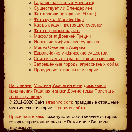
Гадание на Старый Новый год
Существует ли Слендермен
Фотографии призраков (50 шт.)
Фото кукол Monster High
Как выглядят настоящие русалки
Фото огромных пауков
Мифология Древней Греции
Японские мифические существа
Мифы Северной Америки
Европейские мифические существа
Список самых страшных книг о мистике
Запрещённые породы агрессивных собак
Правдивые жизненные истории
На главную
Мистика
Ужасы на ночь
Домовые и
привидения
Гадания и знаки
Другие темы
Прислать
свою страшилку
© 2011-2026 Сайт
strashno.com
: правдивые страшные
мистические истории.
Правила сайта
Присылайте нам
, пожалуйста, собственные истории,
которые произошли лично с Вами или с Вашими
знакомыми.