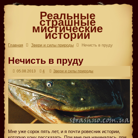
Реальные
страшные
мистические
истории
Главная
Звери и силы природы
Нечисть в пруду
Нечисть в пруду
05.08.2013
4
Звери и силы природы
Мне уже сорок пять лет, и я почти ровесник истории,
которую хочу рассказать. При мне она начиналась, при