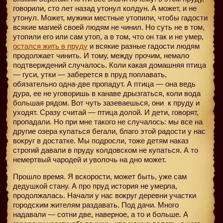
говорили, сто лет назад утонул колдун. А может, и не
утонул. Может, мужики местные утопили, чтобы гадости
всякие магией своей людям не чинил. Но суть не в том,
утопили его или сам утоп, а в том, что он так и не умер,
остался жить в пруду
и всякие разные гадости людям
продолжает чинить. И тому, между прочим, немало
подтверждений случалось. Коли какая домашняя птица
— гуси, утки — заберется в пруд поплавать,
обязательно одна-две пропадут. А птица — она ведь
дура, ее не уговоришь в канаве дрызгаться, коли вода
большая рядом. Вот чуть зазеваешься, они
к пруду и
уходят. Сразу считай — птица долой. И дети, говорят,
пропадали. Но при мне такого не случалось: мы все на
другие озера купаться бегали, благо этой радости у нас
вокруг в достатке. Мы подросли, тоже детям наказ
строгий давали в пруду колдовском не купаться. А то
немертвый чародей и уволочь на дно может.
Прошло время. Я вскорости, может быть, уже сам
дедушкой стану. А про пруд история не умерла,
продолжалась. Начали у нас вокруг деревни участки
городским жителям раздавать. Под дачи. Много
надавали — сотни две, наверное, а то и больше. А