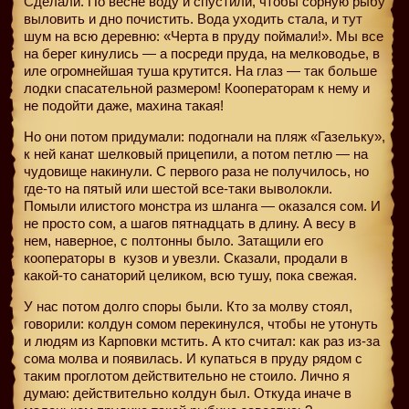
Сделали. По весне воду и спустили, чтобы сорную рыбу
выловить и дно почистить. Вода уходить стала, и тут
шум на всю деревню: «Черта в пруду поймали!». Мы все
на берег кинулись — а посреди пруда, на мелководье, в
иле огромнейшая туша крутится. На глаз — так больше
лодки спасательной размером! Кооператорам к нему и
не подойти даже, махина такая!
Но они потом придумали: подогнали на пляж «Газельку»,
к ней канат шелковый прицепили, а потом петлю — на
чудовище накинули. С первого раза не получилось, но
где-то на пятый или шестой все-таки выволокли.
Помыли илистого монстра из шланга — оказался сом. И
не просто сом, а шагов пятнадцать в длину. А весу в
нем, наверное, с полтонны было. Затащили его
кооператоры в
кузов и увезли. Сказали, продали в
какой-то санаторий целиком, всю тушу, пока свежая.
У нас потом долго споры были. Кто за молву стоял,
говорили: колдун сомом перекинулся, чтобы не утонуть
и людям из Карповки мстить. А кто считал: как раз из-за
сома молва и появилась. И купаться в пруду рядом с
таким проглотом действительно не стоило. Лично я
думаю: действительно колдун был. Откуда иначе в