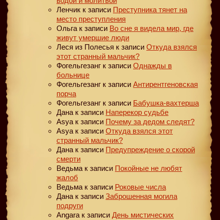
водой и молитвой
Ленчик
к записи
Преступника тянет на
место преступления
Ольга
к записи
Во сне я видела мир, где
живут умершие люди
Леся из Полесья
к записи
Откуда взялся
этот странный мальчик?
Фогельгезанг
к записи
Однажды в
больнице
Фогельгезанг
к записи
Антирентгеновская
порча
Фогельгезанг
к записи
Бабушка-вахтерша
Дана
к записи
Наперекор судьбе
Asya
к записи
Почему за дедом следят?
Asya
к записи
Откуда взялся этот
странный мальчик?
Дана
к записи
Предупреждение о скорой
смерти
Ведьма
к записи
Покойные не любят
жалоб
Ведьма
к записи
Роковые числа
Дана
к записи
Заброшенная могила
подруги
Angara
к записи
День мистических