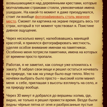
возвышающимся над деревянными крестами, которые
молчаливыми стражами стояли, увековечивая имена
ушедших. На какой-то момент я даже призадумался,
стоит ли вообще
фотографировать столь мрачное
место
. Сможет ли картинка на экране передать весь тот
страх, который в тот момент чувствовал я. Поистине
дивное ощущение.
Через несколько минут, налюбовавшись манящей
красотой, я принялся фотографировать местность,
уделяя особое внимание именам на памятниках.
Особенно меня потрясли памятники, имена на которых
от времени просто пропали.
Работая, я не заметил, как солнце уже клонилось к
закату. Я забрал свои вещи и решил остаться ночевать
на природе, так как на улице было еще тепло. Место
ночёвки выбрать было просто – высокий холм манил
меня
к себе, приглашая з высоты взглянуть на село, и
на природу вообще.
Через 30 минут я добрался до вершины холма, где,
видно, не только я решил провести время. Везде были
видны чёрные пятна от огня и разбросанные пустые