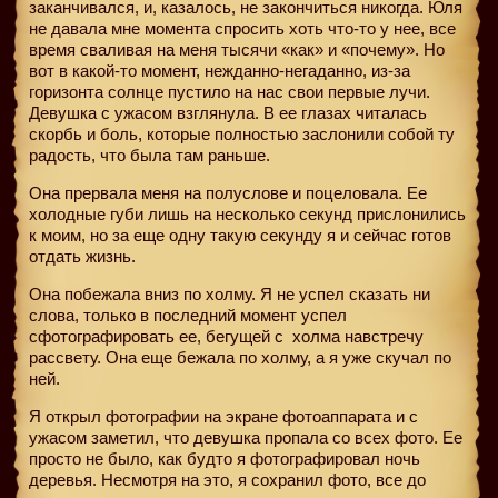
заканчивался, и, казалось, не закончиться никогда. Юля
не давала мне момента спросить хоть что-то у нее, все
время сваливая на меня тысячи «как» и «почему». Но
вот в какой-то момент, нежданно-негаданно, из-за
горизонта солнце пустило на нас свои первые лучи.
Девушка с ужасом взглянула. В ее глазах читалась
скорбь и боль, которые полностью заслонили собой ту
радость, что была там раньше.
Она прервала меня на полуслове и поцеловала. Ее
холодные губи лишь на несколько секунд прислонились
к моим, но за еще одну такую секунду я и сейчас готов
отдать жизнь.
Она побежала вниз по холму. Я не успел сказать ни
слова, только в последний момент успел
сфотографировать ее, бегущей с
холма навстречу
рассвету. Она еще бежала по холму, а я уже скучал по
ней.
Я открыл фотографии на экране фотоаппарата и с
ужасом заметил, что девушка пропала со всех фото. Ее
просто не было, как будто я фотографировал ночь
деревья. Несмотря на это, я сохранил фото, все до