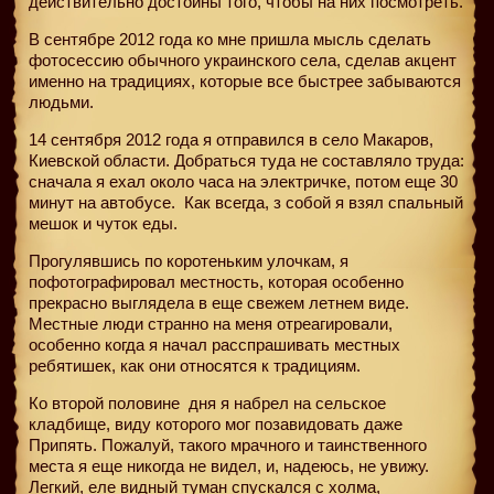
действительно достойны того, чтобы на них посмотреть.
В сентябре 2012 года ко мне пришла мысль сделать
фотосессию обычного украинского села, сделав акцент
именно на традициях, которые все быстрее забываются
людьми.
14 сентября 2012 года я отправился в село Макаров,
Киевской области. Добраться туда не составляло труда:
сначала я ехал около часа на электричке, потом еще 30
минут на автобусе. Как всегда, з собой я взял спальный
мешок и чуток еды.
Прогулявшись по коротеньким улочкам, я
пофотографировал местность, которая особенно
прекрасно выглядела в еще свежем летнем виде.
Местные люди странно на меня отреагировали,
особенно когда я начал расспрашивать местных
ребятишек, как они относятся к традициям.
Ко второй половине
дня я набрел на сельское
кладбище, виду которого мог позавидовать даже
Припять. Пожалуй, такого мрачного и таинственного
места я еще никогда не видел, и, надеюсь, не увижу.
Легкий, еле видный туман спускался с холма,