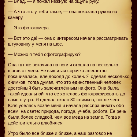
— Влад, — я пожал нежную на ощупь руку.
— А что это у тебя такое, — она показала рукою на
камеру.
— Это фотокамера.
— Вот это да! — она с интересом начала рассматривать
штуковину у меня на шее.
— Можно я тебя сфотографирую?
Она тут же вскочила на ноги и отошла на несколько
шагов от меня. Ее вышитая сорочка элегантно
покачивалась, еле доходя до колен. Я сделал несколько
снимков, тогда думая, что это единственный человек
достойный быть запечатлённым на фото. Она была
такой идеальной, что ее хотелось фотографировать до
самого утра. Я сделал около 30 снимков, после чего
Юля уселась возле меня и начала расспрашивать обо
всем
на свете: природа, погода, учеба, робота. Ее речь
была более сладкой, чем все меда на земле. Тогда я
действительно влюбился.
Утро было все ближе и ближе, а наш разговор не