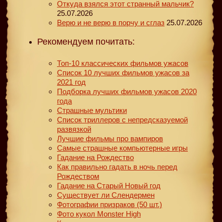
Откуда взялся этот странный мальчик?
25.07.2026
Верю и не верю в порчу и сглаз
25.07.2026
Рекомендуем почитать:
Топ-10 классических фильмов ужасов
Список 10 лучших фильмов ужасов за
2021 год
Подборка лучших фильмов ужасов 2020
года
Страшные мультики
Список триллеров с непредсказуемой
развязкой
Лучшие фильмы про вампиров
Самые страшные компьютерные игры
Гадание на Рождество
Как правильно гадать в ночь перед
Рождеством
Гадание на Старый Новый год
Существует ли Слендермен
Фотографии призраков (50 шт.)
Фото кукол Monster High