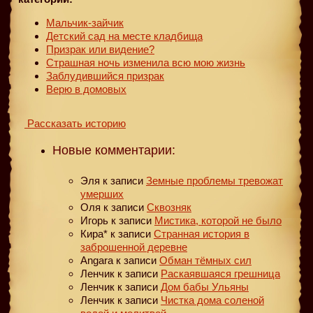
Мальчик-зайчик
Детский сад на месте кладбища
Призрак или видение?
Страшная ночь изменила всю мою жизнь
Заблудившийся призрак
Верю в домовых
Рассказать историю
Новые комментарии:
Эля
к записи
Земные проблемы тревожат
умерших
Оля
к записи
Сквозняк
Игорь
к записи
Мистика, которой не было
Кира*
к записи
Странная история в
заброшенной деревне
Angara
к записи
Обман тёмных сил
Ленчик
к записи
Раскаявшаяся грешница
Ленчик
к записи
Дом бабы Ульяны
Ленчик
к записи
Чистка дома соленой