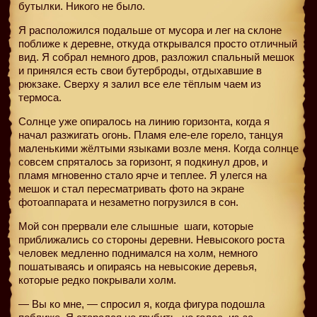
бутылки. Никого не было.
Я расположился подальше от мусора и лег на склоне
поближе к деревне, откуда открывался просто отличный
вид. Я собрал немного дров, разложил спальный мешок
и принялся есть свои бутерброды, отдыхавшие в
рюкзаке. Сверху я залил все еле тёплым чаем из
термоса.
Солнце уже опиралось на линию горизонта, когда я
начал разжигать огонь. Пламя еле-еле горело, танцуя
маленькими жёлтыми языками возле меня. Когда солнце
совсем спряталось за горизонт, я подкинул дров, и
пламя мгновенно стало ярче и теплее. Я улегся на
мешок и стал пересматривать фото на экране
фотоаппарата и незаметно погрузился в сон.
Мой сон прервали еле слышные
шаги, которые
приближались со стороны деревни. Невысокого роста
человек медленно поднимался на холм, немного
пошатываясь и опираясь на невысокие деревья,
которые редко покрывали холм.
— Вы ко мне, — спросил я, когда фигура подошла