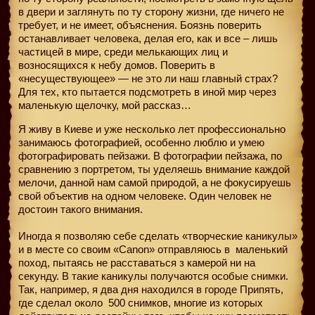
в двери и заглянуть по ту сторону жизни, где ничего не
требует, и не имеет, объяснения. Боязнь поверить
останавливает человека, делая его, как и все – лишь
частицей в мире, среди мелькающих лиц и
возносящихся к небу домов. Поверить в
«несуществующее» — не это ли наш главный страх?
Для тех, кто пытается подсмотреть в иной мир через
маленькую щелочку, мой рассказ…
Я живу в Киеве и уже несколько лет профессионально
занимаюсь фотографией, особенно люблю и умею
фотографировать пейзажи. В фотографии пейзажа, по
сравнению з портретом, ты уделяешь внимание каждой
мелочи, данной нам самой природой, а не фокусируешь
свой объектив на одном человеке. Один человек не
достоин такого внимания.
Иногда я позволяю себе сделать «творческие каникулы»
и в месте со своим «Canon» отправляюсь в
маленький
поход, пытаясь не расставаться з камерой ни на
секунду. В такие каникулы получаются особые снимки.
Так, например, я два дня находился в городе Припять,
где сделал около 500 снимков, многие из которых