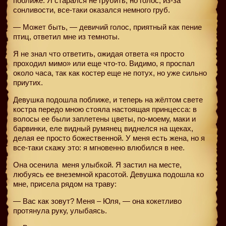
поближе. Я старался не грубить, но голос, из-за
сонливости, все-таки оказался немного груб.
— Может быть, — девичий голос, приятный как пение
птиц, ответил мне из темноты.
Я не знал что ответить, ожидая ответа «я просто
проходил мимо» или еще что-то. Видимо, я проспал
около часа, так как костер еще не потух, но уже сильно
приутих.
Девушка подошла поближе, и теперь на жёлтом свете
костра передо мною стояла настоящая принцесса: в
волосы ее были заплетены цветы, по-моему, маки и
барвинки, еле видный румянец виднелся на щеках,
делая ее просто божественной. У меня есть жена, но я
все-таки скажу это: я мгновенно влюбился в нее.
Она осенила
меня улыбкой. Я застил на месте,
любуясь ее внеземной красотой. Девушка подошла ко
мне, присела рядом на траву:
— Вас как зовут? Меня – Юля, — она кокетливо
протянула руку, улыбаясь.