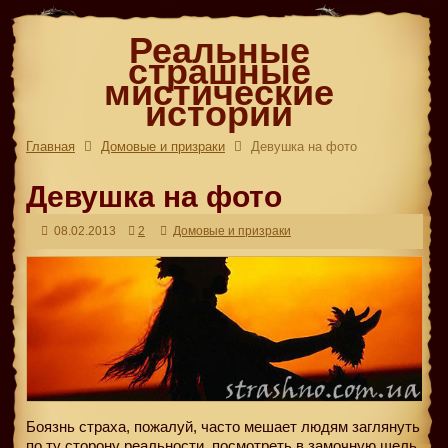
Реальные
страшные
мистические
истории
Главная
Домовые и призраки
Девушка на фото
Девушка на фото
08.02.2013
2
Домовые и призраки
Боязнь страха, пожалуй, часто мешает людям заглянуть
по ту сторону реальности, посмотреть в замочную щель