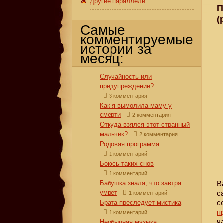
Другие параллели
П
(
Самые
комментируемые
истории за
месяц:
Случайность или
предупреждение?
3 комментария
Как я вымолила маму у
смерти
2 комментария
Откуда взялся этот странный
мальчик?
2 комментария
Родовая программа
1 комментарий
Боюсь таких снов
1 комментарий
В
Бабушка знала, что завтра
с
умрет
1 комментарий
с
Брата преследует мистика
п
1 комментарий
ч
Необычная музыка