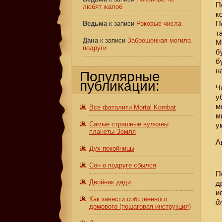
П
любят жалоб
к
П
Ведьма
к записи
Роковые числа
т
Дана
к записи
Заброшенная могила
М
подруги
б
б
н
Популярные
публикации:
Ч
у
м
Все фаталити Mortal Kombat
м
Самые страшные вулканы
у
планеты Земля
А
Дух покойницы
Сон о подруге сбылся
П
Двойник дяди
д
и
Как завести собственного
д
домового (пошаговая инструкция)