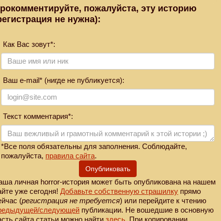
рокомментируйте, пожалуйста, эту историю
регистрация не нужна):
Как Вас зовут*:
Ваш e-mail* (нигде не публикуется):
Текст комментария*:
*Все поля обязательны для заполнения. Соблюдайте,
пожалуйста,
правила сайта
.
Опубликовать
аша личная horror-история может быть опубликована на нашем
айте уже сегодня!
Добавьте собственную страшилку
прямо
ейчас (
регистрация не требуется
) или перейдите к чтению
редыдущей
/следующей
публикации. Не вошедшие в основную
асть сайта статьи можно найти
здесь
. При копировании