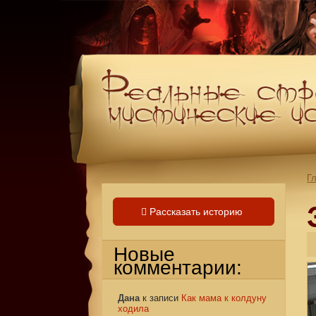
Г
Рассказать историю
Новые
комментарии:
Дана
к записи
Как мама к колдуну
ходила