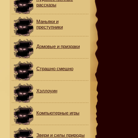
рассказы
Маньяки и
преступники
Домовые и призраки
Страшно смешно
Хэллоуин
Компьютерные игры
Звери и силы природы