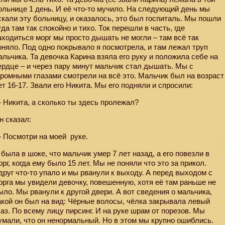
ольнице 1 день. И её что-то мучило. На следующий день мы
скали эту больницу, и оказалось, это был госпиталь. Мы пошли
уда там так спокойно и тихо. Ток перешли в часть, где
аходиться морг мы просто дышать не могли – там всё так
оняло. Под одно покрывало я посмотрела, и там лежал труп
альчика. Та девочка Карина взяла его руку и положила себе на
ердце – и через пару минут мальчик стал дышать. Мы с
громными глазами смотрели на всё это. Мальчик был на возраст
ет 16-17. Звали его Никита. Мы его подняли и спросили:
 Никита, а сколько ты здесь пролежал?
н сказал:
 Посмотри на моей
руке.
 была в шоке, что мальчик умер 7 лет назад, а его повезли в
орг, когда ему было 15 лет. Мы не поняли что это за прикол.
друг что-то упало и мы рванули к выходу. А перед выходом с
орга мы увидели девочку, повешенную, хотя её там раньше не
ыло. Мы рванули к другой двери. А вот сведения о мальчика,
акой он был на вид: Чёрные волосы, чёлка закрывала левый
лаз. По всему лицу пирсинг. И на руке шрам от порезов. Мы
умали, что он ненормальный. Но в этом мы крупно ошиблись.