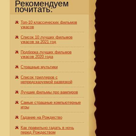
Рекомендуем
почитать:
Топ-10 классических фильмов
ужасов
Список 10 лучших фильмов
ужасов за 2021 год
Подборка лучших фильмов
ужасов 2020 года
Страшные мультики
Список триллеров с
непредсказуемой развязкой
Лучшие фильмы про вампиров
Самые страшные компьютерные
игры
Гадание на Рождество
Как правильно гадать в ночь
перед Рождеством