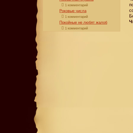
п
1 комментарий
с
Роковые числа
Б
1 комментарий
Ч
Покойные не любят жалоб
1 комментарий