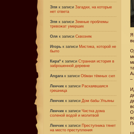
Эля
к записи
Загадки, на которые
нет ответа
Эля
к записи
Земные проблемы
тревожат умерших
Я
Оля
к записи
Сквозняк
в
Игорь
к записи
Мистика, которой не
О
было
м
Кира*
к записи
Странная история в
м
заброшенной деревне
т
А
Angara
к записи
Обман тёмных сил
–
Ленчик
к записи
Раскаявшаяся
И
грешница
д
д
Ленчик
к записи
Дом бабы Ульяны
в
Ленчик
к записи
Чистка дома
О
соленой водой и молитвой
в
П
Ленчик
к записи
Преступника тянет
на место преступления
Ш