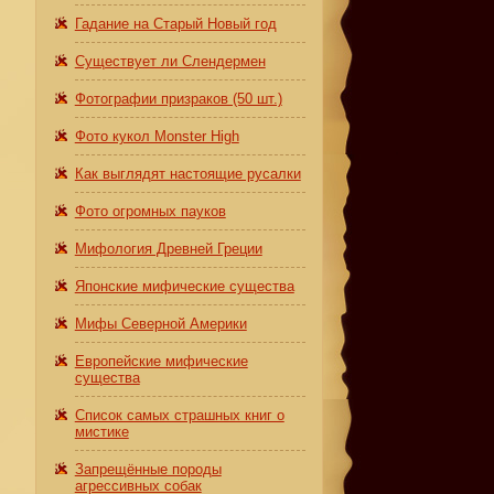
Гадание на Старый Новый год
Существует ли Слендермен
Фотографии призраков (50 шт.)
Фото кукол Monster High
Как выглядят настоящие русалки
Фото огромных пауков
Мифология Древней Греции
Японские мифические существа
Мифы Северной Америки
Европейские мифические
существа
Список самых страшных книг о
мистике
Запрещённые породы
агрессивных собак