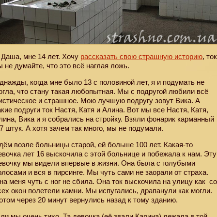
 Даша, мне 14 лет. Хочу
рассказать свою страшную историю
, то
ы не думайте, что это всё наглая ложь.
днажды, когда мне было 13 с половиной лет, я и подумать не
огла, что стану такая любопытная. Мы с подругой любили всё
истическое и страшное. Мою лучшую подругу зовут Вика. А
акие подруги ток Настя, Катя и Алина. Вот мы все Настя, Катя,
лина, Вика и я собрались на стройку. Взяли фонарик карманный
 7 штук. А хотя зачем так много, мы не подумали.
дём возле больницы старой, ей больше 100 лет. Какая-то
евочка лет 16 выскочила с этой больнице и побежала к нам. Эту
евочку мы видели впервые в жизни. Она была с голубыми
олосами и вся в пирсинге. Мы чуть сами не заорали от страха.
на меня чуть с ног не сбила. Она ток выскочила на улицу как
с
сех окон полетели камни. Мы испугались, драпанули как могли.
отом через 20 минут вернулись назад к тому зданию.
ли мы очень тихо. Та девочка (её звали Карина) лежала в той