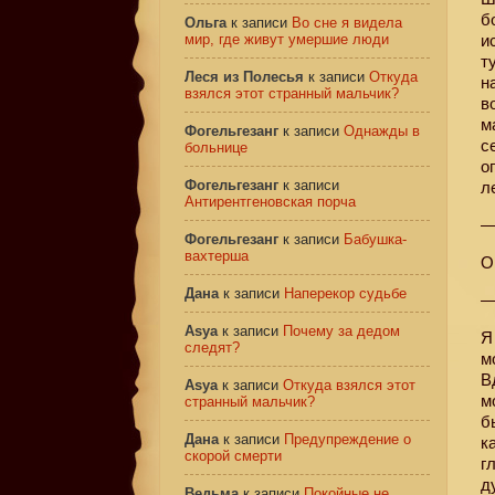
б
Ольга
к записи
Во сне я видела
мир, где живут умершие люди
и
т
Леся из Полесья
к записи
Откуда
н
взялся этот странный мальчик?
в
м
Фогельгезанг
к записи
Однажды в
с
больнице
о
Фогельгезанг
к записи
л
Антирентгеновская порча
—
Фогельгезанг
к записи
Бабушка-
вахтерша
О
Дана
к записи
Наперекор судьбе
—
Asya
к записи
Почему за дедом
Я
следят?
м
В
Asya
к записи
Откуда взялся этот
м
странный мальчик?
б
Дана
к записи
Предупреждение о
к
скорой смерти
г
д
Ведьма
к записи
Покойные не