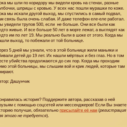
ока мы шли по коридору мы видели кровь на стенах, разные
олбочки, шприцы с кровью. У всех нас пошли мурашки по коже.
ока мы искали другой выход, мы спустились в самый подвал,
ам связь была очень слабая. И даже телефон еле-еле работал.
ы увидели трупов 500, если
не больше. Они все были как
удто живые. И все больше 50 лет в морге лежат, а выглядят как
удто им по лет 19. Мы реально были в шоке от этого. Когда мы
ашли выход, то побежали от той больнице.
ерез 5 дней мы узнали, что в этой больнице жили маньяки и
бивали детей до 19 лет. Их нашли мёртвых и без глаз. Но в том
есте убийства продолжаются до сих пор. Когда мы проходим
имо этой больницы, мы слышим вой и крик людей, которые там
мирают.
втор: Дашунчик
онравилась история? Поддержите автора, рассказав о ней
рузьям с помощью соцсетей или мессенджеров! Если Вы знаете
сторию получше, обязательно
присылайте её нам
(
регистрация
ля этого не требуется
).