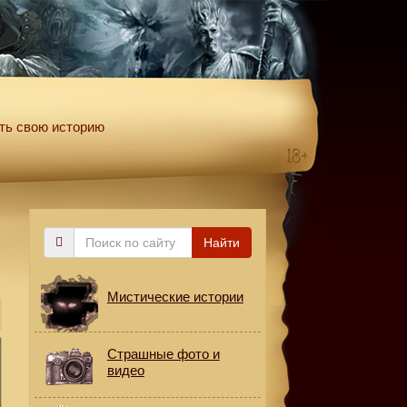
ть свою историю
Поиск
Найти
по
сайту
Мистические истории
Страшные фото и
видео