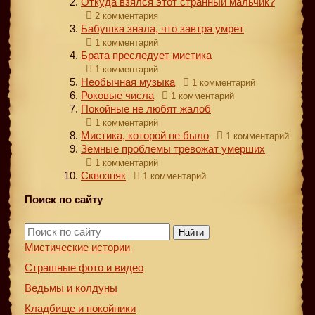
Откуда взялся этот странный мальчик?
2 комментария
Бабушка знала, что завтра умрет
1 комментарий
Брата преследует мистика
1 комментарий
Необычная музыка
1 комментарий
Роковые числа
1 комментарий
Покойные не любят жалоб
1 комментарий
Мистика, которой не было
1 комментарий
Земные проблемы тревожат умерших
1 комментарий
Сквозняк
1 комментарий
Поиск по сайту
Найти
Мистические истории
Страшные фото и видео
Ведьмы и колдуны
Кладбище и покойники