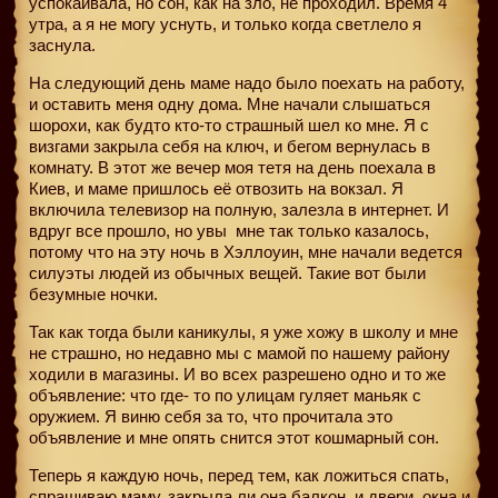
успокаивала, но сон, как на зло, не проходил. Время 4
утра, а я не могу уснуть, и только когда светлело я
заснула.
На следующий день маме надо было поехать на работу,
и оставить меня одну дома. Мне начали слышаться
шорохи, как будто кто-то страшный шел ко мне. Я с
визгами закрыла себя на ключ, и бегом вернулась в
комнату. В этот же вечер моя тетя на день поехала в
Киев, и маме пришлось её отвозить на вокзал. Я
включила телевизор на полную, залезла в интернет. И
вдруг все прошло, но увы
мне так только казалось,
потому что на эту ночь в Хэллоуин, мне начали ведется
силуэты людей из обычных вещей. Такие вот были
безумные ночки.
Так как тогда были каникулы, я уже хожу в школу и мне
не страшно, но недавно мы с мамой по нашему району
ходили в магазины. И во всех разрешено одно и то же
объявление: что где- то по улицам гуляет маньяк с
оружием. Я виню себя за то, что прочитала это
объявление и мне опять снится этот кошмарный сон.
Теперь я каждую ночь, перед тем, как ложиться спать,
спрашиваю маму, закрыла ли она балкон, и двери, окна и