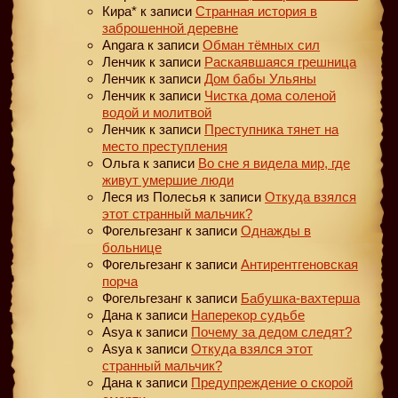
Кира*
к записи
Странная история в
заброшенной деревне
Angara
к записи
Обман тёмных сил
Ленчик
к записи
Раскаявшаяся грешница
Ленчик
к записи
Дом бабы Ульяны
Ленчик
к записи
Чистка дома соленой
водой и молитвой
Ленчик
к записи
Преступника тянет на
место преступления
Ольга
к записи
Во сне я видела мир, где
живут умершие люди
Леся из Полесья
к записи
Откуда взялся
этот странный мальчик?
Фогельгезанг
к записи
Однажды в
больнице
Фогельгезанг
к записи
Антирентгеновская
порча
Фогельгезанг
к записи
Бабушка-вахтерша
Дана
к записи
Наперекор судьбе
Asya
к записи
Почему за дедом следят?
Asya
к записи
Откуда взялся этот
странный мальчик?
Дана
к записи
Предупреждение о скорой