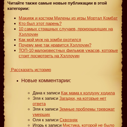
Читайте также самые новые публикации в этой
категории:
Макияж и костюм Милены из игры Мортал Комбат
Кто был этот парень?
10 самых страшных случаев, произошедших на
Хэллоуин
Как мой муж на зомби охотился
Почему мне так нравится Хэллоуин?
ТОП-10 малоизвестных фильмов ужасов, которые
стоит посмотреть на Хэллоуин
Рассказать историю
Новые комментарии:
Дана
к записи
Как мама к колдуну ходила
Эля
к записи
Загадки, на которые нет
ответа
Эля
к записи
Земные проблемы тревожат
умерших
Оля
к записи
Сквозняк
Игорь
к записи
Мистика, которой не было