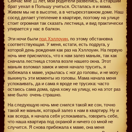
Сейчас мне 11 лет, мои родители развелись, а старший
брат уехал в Польшу учиться. Осталась я и мама.
Живем мы не в высотке, а в четырехэтажном доме. Наш
сосед делает утепление в квартире, поэтому на улице
стоит огромная так сказать лестница, и вид практически
упирается у нас в балкон.
Эти ночи были
под Хэллоуин
, по этому обстановка
соответствующая. У меня, кстати, есть подруга, у
которой день рождения как раз на Хэллоуин. На первую
ночь мне приснилось, что к нам залез маньяк, так как
сначала лестница стояла возле нашего окна. Этот
маньяк взломал замок и меня начало трусить, я
побежала к маме, укрылась с ног до головы, и не могу
выкинуть эти моменты из головы. Мама начала меня
успокаивать, да и сама я вроде не трусиха: часто
остаюсь сама дома, одна хожу на улицу, но на этот раз
мне было
очень страшно.
На следующую ночь мне снился такой же сон, точно
такой же маньяк, который залез к нам в квартиру. Ну и
как всегда, я начала себя успокаивать, говорить себе,
что наша квартира под охраной и ничего со мной не
случится. Я снова прибежала к маме, она меня