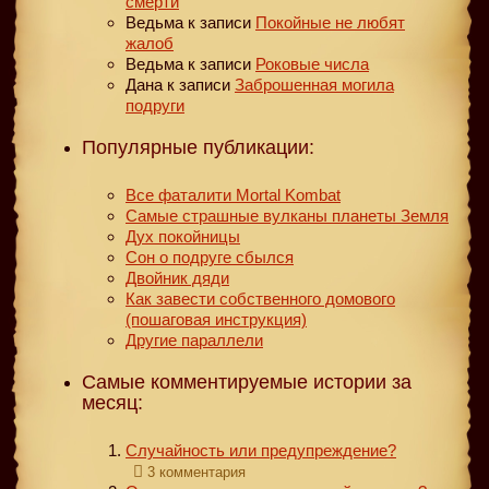
смерти
Ведьма
к записи
Покойные не любят
жалоб
Ведьма
к записи
Роковые числа
Дана
к записи
Заброшенная могила
подруги
Популярные публикации:
Все фаталити Mortal Kombat
Самые страшные вулканы планеты Земля
Дух покойницы
Сон о подруге сбылся
Двойник дяди
Как завести собственного домового
(пошаговая инструкция)
Другие параллели
Самые комментируемые истории за
месяц:
Случайность или предупреждение?
3 комментария