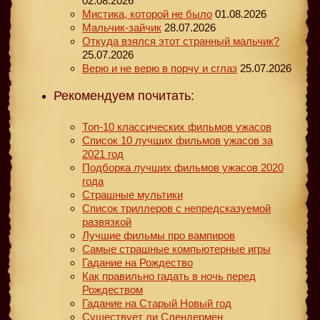
02.08.2026
Мистика, которой не было
01.08.2026
Мальчик-зайчик
28.07.2026
Откуда взялся этот странный мальчик?
25.07.2026
Верю и не верю в порчу и сглаз
25.07.2026
Рекомендуем почитать:
Топ-10 классических фильмов ужасов
Список 10 лучших фильмов ужасов за
2021 год
Подборка лучших фильмов ужасов 2020
года
Страшные мультики
Список триллеров с непредсказуемой
развязкой
Лучшие фильмы про вампиров
Самые страшные компьютерные игры
Гадание на Рождество
Как правильно гадать в ночь перед
Рождеством
Гадание на Старый Новый год
Существует ли Слендермен