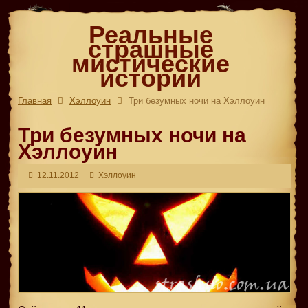
Реальные
страшные
мистические
истории
Главная
Хэллоуин
Три безумных ночи на Хэллоуин
Три безумных ночи на
Хэллоуин
12.11.2012
Хэллоуин