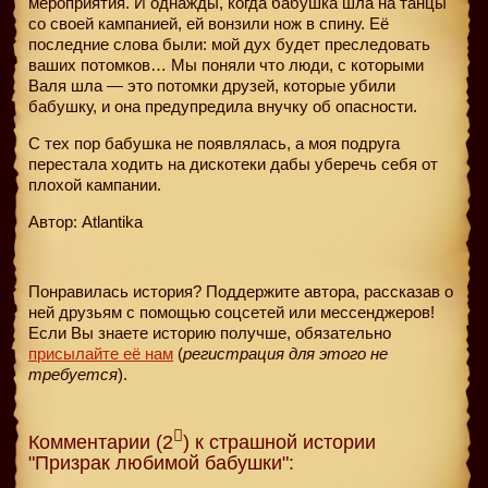
мероприятия. И однажды, когда бабушка шла на танцы
со своей кампанией, ей вонзили нож в спину. Её
последние слова были: мой дух будет преследовать
ваших потомков… Мы поняли что люди, с которыми
Валя шла — это потомки друзей, которые убили
бабушку, и она предупредила внучку об опасности.
С тех пор бабушка не появлялась, а моя подруга
перестала ходить на дискотеки дабы уберечь себя от
плохой кампании.
Автор: Atlantika
Понравилась история? Поддержите автора, рассказав о
ней друзьям с помощью соцсетей или мессенджеров!
Если Вы знаете историю получше, обязательно
присылайте её нам
(
регистрация для этого не
требуется
).
Комментарии (2
) к страшной истории
"Призрак любимой бабушки":