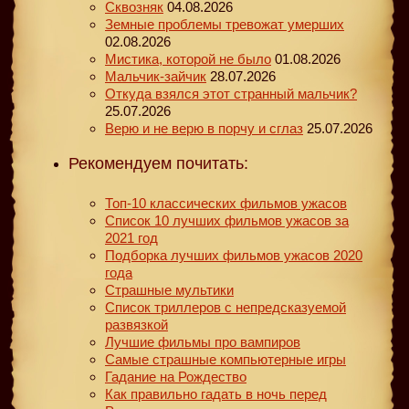
Сквозняк
04.08.2026
Земные проблемы тревожат умерших
02.08.2026
Мистика, которой не было
01.08.2026
Мальчик-зайчик
28.07.2026
Откуда взялся этот странный мальчик?
25.07.2026
Верю и не верю в порчу и сглаз
25.07.2026
Рекомендуем почитать:
Топ-10 классических фильмов ужасов
Список 10 лучших фильмов ужасов за
2021 год
Подборка лучших фильмов ужасов 2020
года
Страшные мультики
Список триллеров с непредсказуемой
развязкой
Лучшие фильмы про вампиров
Самые страшные компьютерные игры
Гадание на Рождество
Как правильно гадать в ночь перед