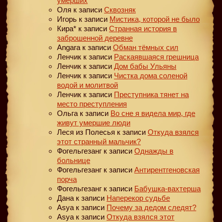
умерших
Оля
к записи
Сквозняк
Игорь
к записи
Мистика, которой не было
Кира*
к записи
Странная история в
заброшенной деревне
Angara
к записи
Обман тёмных сил
Ленчик
к записи
Раскаявшаяся грешница
Ленчик
к записи
Дом бабы Ульяны
Ленчик
к записи
Чистка дома соленой
водой и молитвой
Ленчик
к записи
Преступника тянет на
место преступления
Ольга
к записи
Во сне я видела мир, где
живут умершие люди
Леся из Полесья
к записи
Откуда взялся
этот странный мальчик?
Фогельгезанг
к записи
Однажды в
больнице
Фогельгезанг
к записи
Антирентгеновская
порча
Фогельгезанг
к записи
Бабушка-вахтерша
Дана
к записи
Наперекор судьбе
Asya
к записи
Почему за дедом следят?
Asya
к записи
Откуда взялся этот