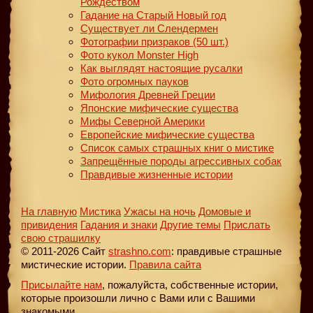
Рождеством
Гадание на Старый Новый год
Существует ли Слендермен
Фотографии призраков (50 шт.)
Фото кукол Monster High
Как выглядят настоящие русалки
Фото огромных пауков
Мифология Древней Греции
Японские мифические существа
Мифы Северной Америки
Европейские мифические существа
Список самых страшных книг о мистике
Запрещённые породы агрессивных собак
Правдивые жизненные истории
На главную
Мистика
Ужасы на ночь
Домовые и
привидения
Гадания и знаки
Другие темы
Прислать
свою страшилку
© 2011-2026 Сайт
strashno.com
: правдивые страшные
мистические истории.
Правила сайта
Присылайте нам
, пожалуйста, собственные истории,
которые произошли лично с Вами или с Вашими
знакомыми.