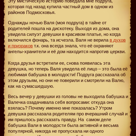
Эту мистическую историю поведала мне подруга,
которая год назад купила частный дом в одном из
районов Подмосковья.
Однажды ночью Валя (моя подруга) в тайне от
родителей пошла на дискотеку. Выходя из дома, она
увидела силуэт девушки в красивом платье, но когда
включился фонарь, та исчезла. Валя не верила
в духов
и призраков
т.к. она всегда знала, что её охраняют
ангелы-хранители и её дом находится напротив церкви.
Когда друзья встретили ее, снова появилась эта
девушка, но теперь Валя увидела её лицо – это была её
любимая бабушка в молодости! Подруга рассказала об
этом друзьям, но они не поверили и смотрели на Валю,
как на сумасшедшую.
Весь вечер у девушки из головы не выходила бабушка и
Валечка озадачивала себя вопросами: откуда она
взялась? Почему именно мне показалась? Утром
девушка рассказала родителям про вчерашний случай и
им пришлось рассказать правду. На
самом деле
бабушка Вали в молодости была активной и весьма
популярной, никогда не пропускала ни одного