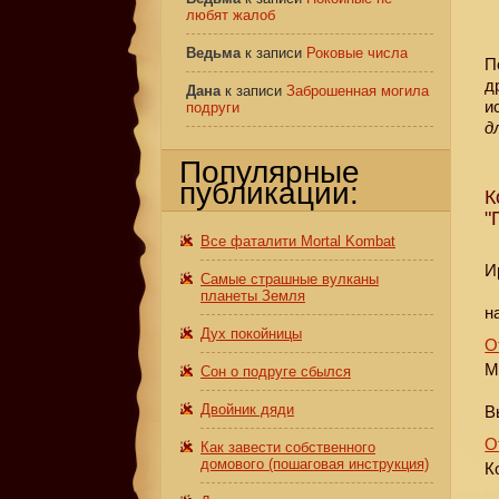
любят жалоб
Ведьма
к записи
Роковые числа
П
д
Дана
к записи
Заброшенная могила
и
подруги
д
Популярные
публикации:
К
"
Все фаталити Mortal Kombat
И
Самые страшные вулканы
планеты Земля
н
Дух покойницы
О
М
Сон о подруге сбылся
Двойник дяди
В
О
Как завести собственного
домового (пошаговая инструкция)
К