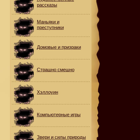
рассказы
Маньяки и
преступники
Домовые и призраки
Страшно смешно
Хэллоуин
.
Компьютерные игры
Звери и силы природы