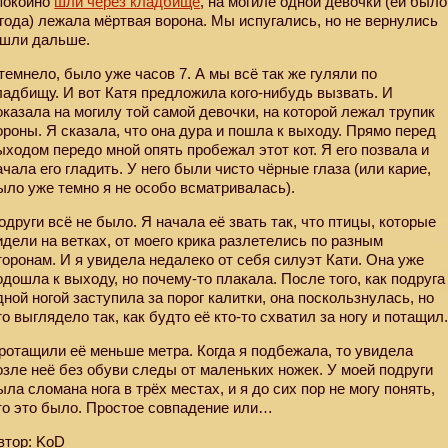
покойно
шли через кладбище
, на могиле одной девочки (ей было
 года) лежала мёртвая ворона. Мы испугались, но не вернулись
 шли дальше.
темнело, было уже часов 7. А мы всё так же гуляли по
ладбищу. И вот Катя предложила кого-нибудь вызвать. И
оказала на могилу той самой девочки, на которой лежал трупик
ороны. Я сказала, что она дура и пошла к выходу. Прямо перед
ыходом передо мной опять пробежал этот кот. Я его позвала и
ачала его гладить. У него были чисто чёрные глаза (или карие,
ыло уже темно я не особо всматривалась).
одруги всё не было. Я начала её звать так, что птицы, которые
идели на ветках, от моего крика разлетелись по разным
торонам. И я увидела недалеко от себя силуэт Кати. Она уже
одошла к выходу, но почему-то плакала. После того, как подруга
дной ногой заступила за порог калитки, она поскользнулась, но
то выглядело так, как будто её кто-то схватил за ногу и потащил
ротащили её меньше метра. Когда я подбежала, то увидела
озле неё без обуви следы от маленьких ножек. У моей подруги
ыла сломана нога в трёх местах, и я до сих пор не могу понять,
то это было. Простое совпадение или…
втор: KoD