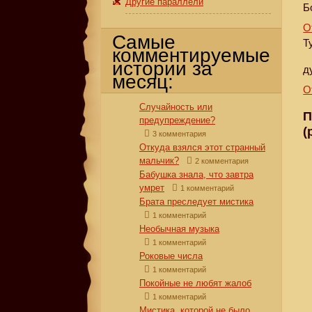
Другие параллели
Б
О
Самые
Т
комментируемые
истории за
д
месяц:
О
Случайность или
П
предупреждение?
(
3 комментария
Откуда взялся этот странный
мальчик?
2 комментария
Бабушка знала, что завтра
умрет
1 комментарий
Брата преследует мистика
1 комментарий
Необычная музыка
1 комментарий
Роковые числа
1 комментарий
Покойные не любят жалоб
1 комментарий
Мистика, которой не было