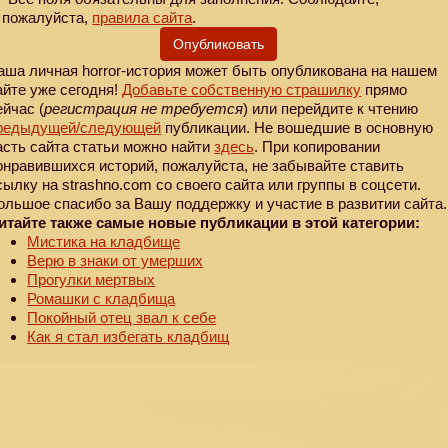
пожалуйста,
правила сайта
.
Опубликовать
аша личная horror-история может быть опубликована на нашем
айте уже сегодня!
Добавьте собственную страшилку
прямо
ейчас (
регистрация не требуется
) или перейдите к чтению
редыдущей
/следующей
публикации. Не вошедшие в основную
асть сайта статьи можно найти
здесь
. При копировании
онравившихся историй, пожалуйста, не забывайте ставить
сылку на strashno.com со своего сайта или группы в соцсети.
ольшое спасибо за Вашу поддержку и участие в развитии сайта.
итайте также самые новые публикации в этой категории:
Мистика на кладбище
Верю в знаки от умерших
Прогулки мертвых
Ромашки с кладбища
Покойный отец звал к себе
Как я стал избегать кладбищ