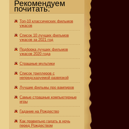
Рекомендуем
почитать:
Топ-10 классических фильмов
ужасов
Список 10 лучших фильмов
ужасов за 2021 год
Подборка лучших фильмов
ужасов 2020 года
Страшные мультики
Список триллеров с
непредсказуемой развязкой
Лучшие фильмы про вампиров
Самые страшные компьютерные
игры
Гадание на Рождество
Как правильно гадать в ночь
перед Рождеством