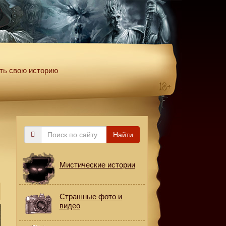
ть свою историю
Поиск
Найти
по
сайту
Мистические истории
Страшные фото и
видео