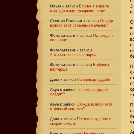
с
3
Ольга
к записи
Во сне я видела
мир, где живут умершие люди
и
Леся из Полесья
к записи
Откуда
С
взялся этот странный мальчик?
к
п
Фогельгезанг
к записи
Однажды в
в
больнице
в
Фогельгезанг
к записи
н
Антирентгеновская порча
б
Фогельгезанг
к записи
Бабушка-
П
вахтерша
с
с
Дана
к записи
Наперекор судьбе
п
о
Asya
к записи
Почему за дедом
следят?
э
Asya
к записи
Откуда взялся этот
П
странный мальчик?
в
б
Дана
к записи
Предупреждение о
ч
скорой смерти
А
Ведьма
к записи
Покойные не