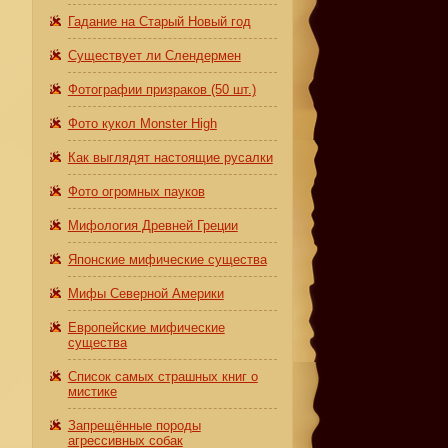
Гадание на Старый Новый год
Существует ли Слендермен
Фотографии призраков (50 шт.)
Фото кукол Monster High
Как выглядят настоящие русалки
Фото огромных пауков
Мифология Древней Греции
Японские мифические существа
Мифы Северной Америки
Европейские мифические
существа
Список самых страшных книг о
мистике
Запрещённые породы
агрессивных собак