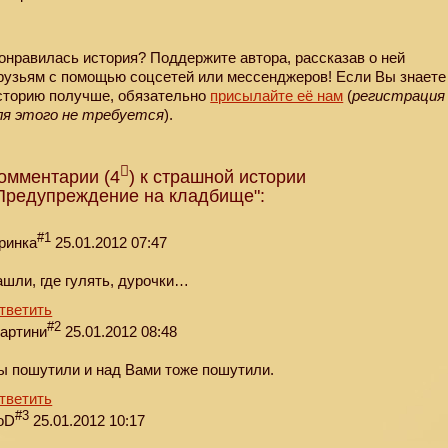
онравилась история? Поддержите автора, рассказав о ней
рузьям с помощью соцсетей или мессенджеров! Если Вы знаете
сторию получше, обязательно
присылайте её нам
(
регистрация
ля этого не требуется
).
омментарии (4
) к страшной истории
Предупреждение на кладбище":
#1
ринка
25.01.2012 07:47
ашли, где гулять, дурочки…
тветить
#2
артини
25.01.2012 08:48
ы пошутили и над Вами тоже пошутили.
тветить
#3
оD
25.01.2012 10:17