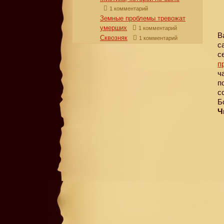
1 комментарий
Земные проблемы тревожат
умерших
1 комментарий
В
Сквозняк
1 комментарий
с
с
п
ч
п
с
Б
Ч