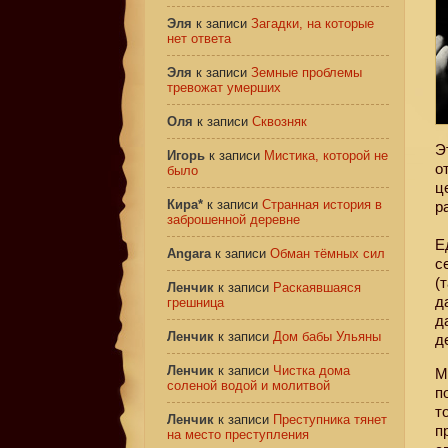
Эля
к записи
Загадки, на которые
нет ответа
Эля
к записи
Земные проблемы
тревожат умерших
Оля
к записи
Сквозняк
Э
Игорь
к записи
Мистика, которой не
о
было
ц
Кира*
к записи
Странная история в
р
заброшенной деревне
Е
Angara
к записи
Обман тёмных сил
с
(
Ленчик
к записи
Раскаявшаяся
д
грешница
д
Ленчик
к записи
Дом бабы Ульяны
д
Ленчик
к записи
Чистка дома
М
соленой водой и молитвой
п
т
Ленчик
к записи
Преступника тянет
п
на место преступления