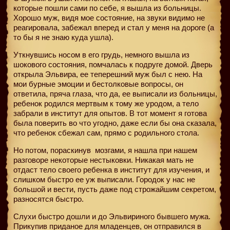
которые пошли сами по себе, я вышла из больницы.
Хорошо муж, видя мое состояние, на звуки видимо не
реагировала, забежал вперед и стал у меня на дороге (а
то бы я не знаю куда ушла).
Уткнувшись носом в его грудь, немного вышла из
шокового состояния, помчалась к подруге домой. Дверь
открыла Эльвира, ее теперешний муж был с нею. На
мои бурные эмоции и бестолковые вопросы, он
ответила, пряча глаза, что да, ее выписали из больницы,
ребенок родился мертвым к тому же уродом, а тело
забрали в институт для опытов. В тот момент я готова
была поверить во что угодно, даже если бы она сказала,
что ребенок сбежал сам, прямо с родильного стола.
Но потом, пораскинув
мозгами, я нашла при нашем
разговоре некоторые нестыковки. Никакая мать не
отдаст тело своего ребенка в институт для изучения, и
слишком быстро ее уж выписали. Городок у нас не
большой и вести, пусть даже под строжайшим секретом,
разносятся быстро.
Слухи быстро дошли и до Эльвириного бывшего мужа.
Прикупив приданое для младенцев, он отправился в