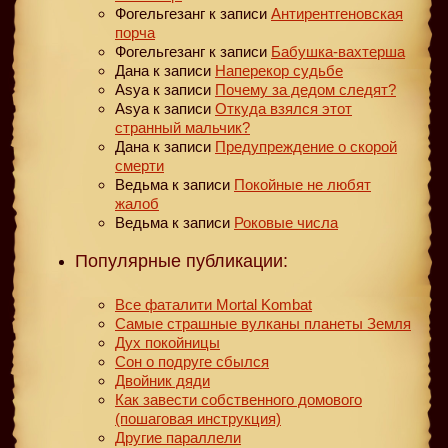
Фогельгезанг
к записи
Антирентгеновская
порча
Фогельгезанг
к записи
Бабушка-вахтерша
Дана
к записи
Наперекор судьбе
Asya
к записи
Почему за дедом следят?
Asya
к записи
Откуда взялся этот
странный мальчик?
Дана
к записи
Предупреждение о скорой
смерти
Ведьма
к записи
Покойные не любят
жалоб
Ведьма
к записи
Роковые числа
Популярные публикации:
Все фаталити Mortal Kombat
Самые страшные вулканы планеты Земля
Дух покойницы
Сон о подруге сбылся
Двойник дяди
Как завести собственного домового
(пошаговая инструкция)
Другие параллели