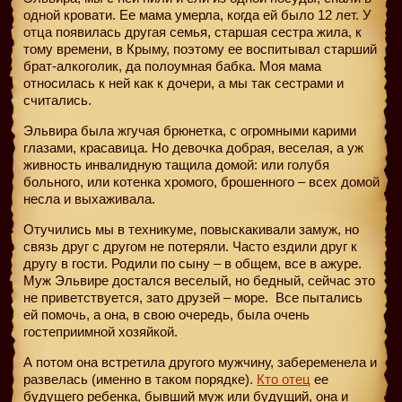
одной кровати. Ее мама умерла, когда ей было 12 лет. У
отца появилась другая семья, старшая сестра жила, к
тому времени, в Крыму, поэтому ее воспитывал старший
брат-алкоголик, да полоумная бабка. Моя мама
относилась к ней как к дочери, а мы так сестрами и
считались.
Эльвира была жгучая брюнетка, с огромными карими
глазами, красавица. Но девочка добрая, веселая, а уж
живность инвалидную тащила домой: или голубя
больного, или котенка хромого, брошенного – всех домой
несла и выхаживала.
Отучились мы в техникуме, повыскакивали замуж, но
связь друг с другом не потеряли. Часто ездили друг к
другу в гости. Родили по сыну – в общем, все в ажуре.
Муж Эльвире достался веселый, но бедный, сейчас это
не приветствуется, зато друзей – море.
Все пытались
ей помочь, а она, в свою очередь, была очень
гостеприимной хозяйкой.
А потом она встретила другого мужчину, забеременела и
развелась (именно в таком порядке).
Кто отец
ее
будущего ребенка, бывший муж или будущий, она и