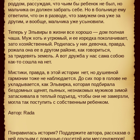
роддом, рассуждая, что чьим бы ребенок не был, но
мальчика он должен забрать себе. Но в больнице ему
ответили, что он в разводе, что замужем она уже за
другим, и вообще, мальчика уже усыновили.
Теперь у Эльвиры в жизни все хорошо — дом полная
чаша. Муж хоть и угрюмый, и ее изредка поколачивает,
зато хозяйственный. Родилась у них девочка, правда,
рожала она ее в другом районе, как говориться,
за тридевять земель. А вот дружба у нас сама собою
как-то сошла на нет.
Мистики, правда, в этой истории
нет, но душевной
гармонии тоже не наблюдается. До сих пор в голове не
укладывается, как Эльвирка, которая подбирала
бездомных щенят, пьяных, незнакомых мужиков зимой
затаскивала в теплый подъезд, чтобы они не замерзли,
могла так поступить с собственным ребенком.
Автор: Rada
Понравилась история? Поддержите автора, рассказав о
ней друзьям с помощью соцсетей или мессенджеров!