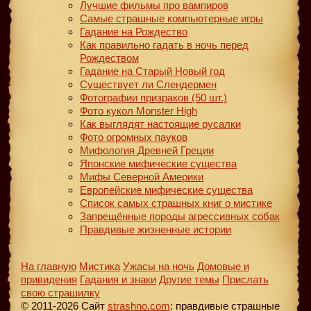
Лучшие фильмы про вампиров
Самые страшные компьютерные игры
Гадание на Рождество
Как правильно гадать в ночь перед
Рождеством
Гадание на Старый Новый год
Существует ли Слендермен
Фотографии призраков (50 шт.)
Фото кукол Monster High
Как выглядят настоящие русалки
Фото огромных пауков
Мифология Древней Греции
Японские мифические существа
Мифы Северной Америки
Европейские мифические существа
Список самых страшных книг о мистике
Запрещённые породы агрессивных собак
Правдивые жизненные истории
На главную
Мистика
Ужасы на ночь
Домовые и
привидения
Гадания и знаки
Другие темы
Прислать
свою страшилку
© 2011-2026 Сайт
strashno.com
: правдивые страшные