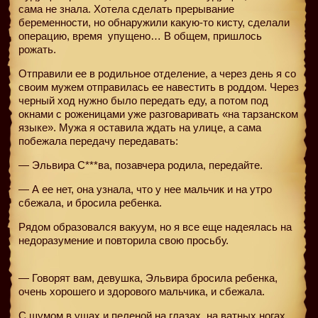
сама не знала. Хотела сделать прерывание
беременности, но обнаружили какую-то кисту, сделали
операцию, время упущено… В общем, пришлось
рожать.
Отправили ее в родильное отделение, а через день я со
своим мужем отправилась ее навестить в роддом. Через
черный ход нужно было передать еду, а потом под
окнами с роженицами уже разговаривать «на тарзанском
языке». Мужа я оставила ждать на улице, а сама
побежала передачу передавать:
— Эльвира С***ва, позавчера родила, передайте.
— А ее нет, она узнала, что у нее мальчик и на утро
сбежала, и бросила ребенка.
Рядом образовался вакуум, но я все еще надеялась на
недоразумение и повторила свою просьбу.
— Говорят вам, девушка, Эльвира бросила ребенка,
очень хорошего и здорового мальчика, и сбежала.
С шумом в ушах и пеленой на глазах, на ватных ногах,