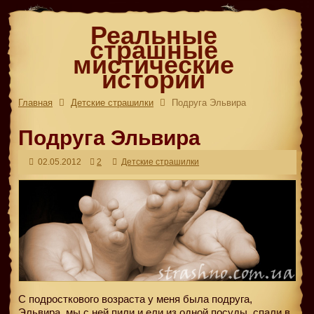
Реальные
страшные
мистические
истории
Главная
Детские страшилки
Подруга Эльвира
Подруга Эльвира
02.05.2012
2
Детские страшилки
С подросткового возраста у меня была подруга,
Эльвира, мы с ней пили и ели из одной посуды, спали в