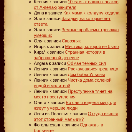
Ксения
к записи
10 самых важных знаков
от Ангела-хранителя
Дана
к записи
Как мама к колдуну ходила
Эля
к записи
Загадки, на которые нет
ответа
Эля
к записи
Земные проблемы тревожат
умерших
Оля
к записи
Сквозняк
Игорь
к записи
Мистика, которой не было
Кира*
к записи
Странная история в
заброшенной деревне
Angara
к записи
Обман тёмных сил
Ленчик
к записи
Раскаявшаяся грешница
Ленчик
к записи
Дом бабы Ульяны
Ленчик
к записи
Чистка дома соленой
водой и молитвой
Ленчик
к записи
Преступника тянет на
место преступления
Ольга
к записи
Во сне я видела мир, где
живут умершие люди
Леся из Полесья
к записи
Откуда взялся
этот странный мальчик?
Фогельгезанг
к записи
Однажды в
больнице