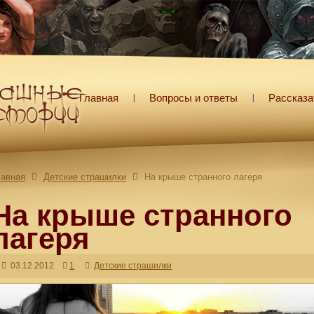
Главная
Вопросы и ответы
Рассказа
лавная
Детские страшилки
На крыше странного лагеря
На крыше странного
лагеря
03.12.2012
1
Детские страшилки