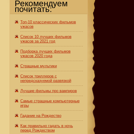
Рекомендуем
почитать:
Топ-10 классических фильмов
ужасов
Список 10 лучших фильмов
ужасов за 2021 год
Подборка лучших фильмов
ужасов 2020 года
Страшные мультики
Список триллеров с
непредсказуемой развязкой
Лучшие фильмы про вампиров
Самые страшные компьютерные
игры
Гадание на Рождество
Как правильно гадать в ночь
перед Рождеством