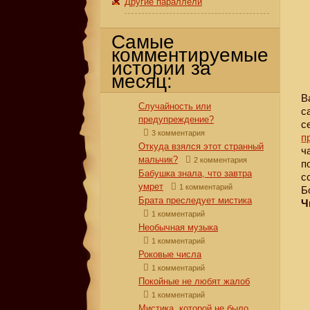
Другие параллели
Самые
комментируемые
истории за
месяц:
В
Случайность или
с
предупреждение?
с
3 комментария
п
Откуда взялся этот странный
ч
мальчик?
2 комментария
п
Бабушка знала, что завтра
с
умрет
1 комментарий
Б
Брата преследует мистика
Ч
1 комментарий
Необычная музыка
1 комментарий
Роковые числа
1 комментарий
Покойные не любят жалоб
1 комментарий
Мистика, которой не было