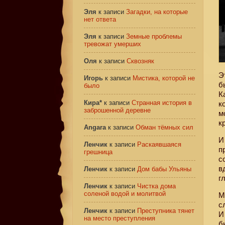
Эля
к записи
Загадки, на которые
нет ответа
Эля
к записи
Земные проблемы
тревожат умерших
Оля
к записи
Сквозняк
Э
Игорь
к записи
Мистика, которой не
б
было
К
Кира*
к записи
Странная история в
к
заброшенной деревне
м
к
Angara
к записи
Обман тёмных сил
И
Ленчик
к записи
Раскаявшаяся
п
грешница
с
в
Ленчик
к записи
Дом бабы Ульяны
г
Ленчик
к записи
Чистка дома
соленой водой и молитвой
М
с
Ленчик
к записи
Преступника тянет
И
на место преступления
б