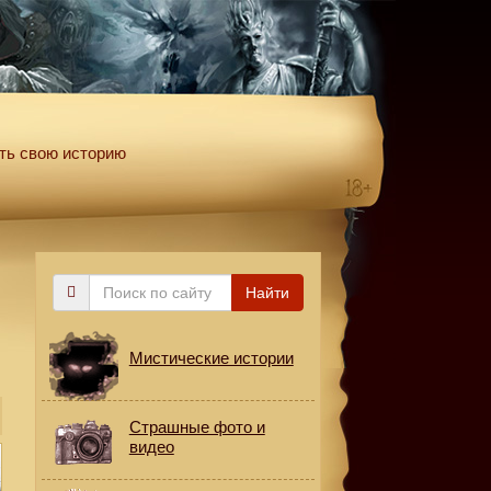
ть свою историю
Поиск
Найти
по
сайту
Мистические истории
Страшные фото и
видео