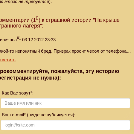
ля этого не требуется
).
омментарии (1
) к страшной истории "На крыше
транного лагеря":
#1
ириэнна
03.12.2012 23:33
акой-то непонятный бред. Призрак просит чехол от телефона…
тветить
рокомментируйте, пожалуйста, эту историю
регистрация не нужна):
Как Вас зовут*:
Ваш e-mail* (нигде не публикуется):