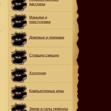
рассказы
й
Маньяки и
преступники
о
Домовые и призраки
Страшно смешно
а
Хэллоуин
Компьютерные игры
Звери и силы природы