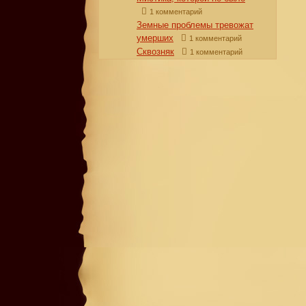
1 комментарий
Земные проблемы тревожат
умерших
1 комментарий
Сквозняк
1 комментарий