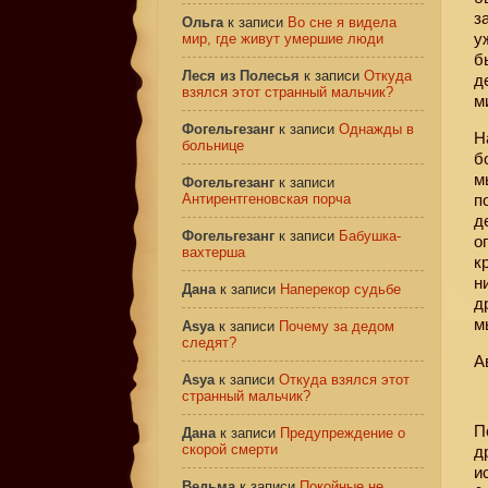
з
Ольга
к записи
Во сне я видела
у
мир, где живут умершие люди
б
Леся из Полесья
к записи
Откуда
д
взялся этот странный мальчик?
м
Фогельгезанг
к записи
Однажды в
Н
больнице
б
м
Фогельгезанг
к записи
Антирентгеновская порча
п
д
Фогельгезанг
к записи
Бабушка-
о
вахтерша
к
н
Дана
к записи
Наперекор судьбе
д
м
Asya
к записи
Почему за дедом
следят?
Ав
Asya
к записи
Откуда взялся этот
странный мальчик?
П
Дана
к записи
Предупреждение о
скорой смерти
д
и
Ведьма
к записи
Покойные не