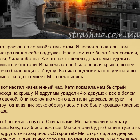
то произошло со мной этим летом. Я поехала в лагерь, там
ыстро нашла себе подружек. Нас в комнате было 4 человека: я,
атя, Лиля и Жанна. Как-то раз от нечего делать мы сидели в
омнате и болтали. В нашем лагере была ровная крыша, по ней
ожно было ходить. И вдруг Катька предложила прогуляться по
рыше, когда стемнеет. Мы согласились.
 вот настал назначенный час. Катя показала нам быстрый
роход на крышу. И вдруг мы увидели 4-х девушек, все в белом,
о свечой. Они постоянно что-то шептали, держась за руки – и
друг одна из них резко обернулась. У нее были кроваво-красные
лаза.
ы бросились наутек. Они за нами. Мы забежали в комнату,
лава Богу, там была вожатая. Мы солгали будто были в туалете
 вдруг кто-то закричал: «Откройте!» Мы открыли, а за дверью
ыли
они
! Одна из них подошла
ко мне и сказала: «Ты случайно