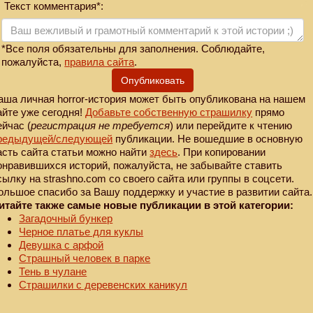
Текст комментария*:
*Все поля обязательны для заполнения. Соблюдайте,
пожалуйста,
правила сайта
.
Опубликовать
аша личная horror-история может быть опубликована на нашем
айте уже сегодня!
Добавьте собственную страшилку
прямо
ейчас (
регистрация не требуется
) или перейдите к чтению
редыдущей
/следующей
публикации. Не вошедшие в основную
асть сайта статьи можно найти
здесь
. При копировании
онравившихся историй, пожалуйста, не забывайте ставить
сылку на strashno.com со своего сайта или группы в соцсети.
ольшое спасибо за Вашу поддержку и участие в развитии сайта.
итайте также самые новые публикации в этой категории:
Загадочный бункер
Черное платье для куклы
Девушка с арфой
Страшный человек в парке
Тень в чулане
Страшилки с деревенских каникул