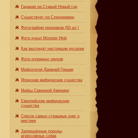
Гадание на Старый Новый год
Существует ли Слендермен
Фотографии призраков (50 шт.)
Фото кукол Monster High
Как выглядят настоящие русалки
Фото огромных пауков
Мифология Древней Греции
Японские мифические существа
Мифы Северной Америки
Европейские мифические
существа
Список самых страшных книг о
мистике
Запрещённые породы
агрессивных собак