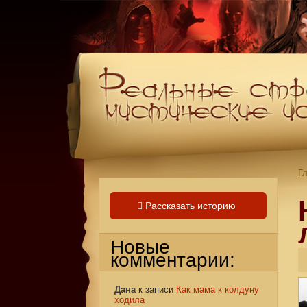
Г
Рассказать историю
Новые
комментарии:
Дана
к записи
Как мама к колдуну
ходила