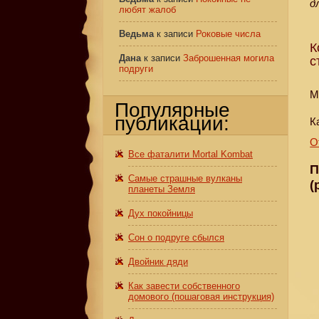
д
любят жалоб
Ведьма
к записи
Роковые числа
К
Дана
к записи
Заброшенная могила
с
подруги
М
Популярные
публикации:
К
О
Все фаталити Mortal Kombat
П
Самые страшные вулканы
(
планеты Земля
Дух покойницы
Сон о подруге сбылся
Двойник дяди
Как завести собственного
домового (пошаговая инструкция)