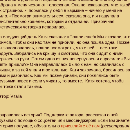
абрала у меня чехол от телефона». Она не показалась мне тако
ж страшной. Я порылась у себя в кармане – ничего у меня не
ыло. «Посмотри внимательнее», сказала она, и я нащупала
ействительно кошелек, который и отдала ей. Призрачная
истическая четверка испарилась.
а следующий день Катя сказала: «Пошли еще!» Мы сказали, чт
оимся, чтобы они нас там не прибили, но она пошла одна. Позже
ы заволновались, пошли посмотреть, что с ней – все-таки
одруга. Забрались на крышу и смотрим, что она сидит с ними,
ержась за руки. Потом одна из них повернулась и спросила: «Вы
пять пришли?» Она направлялась было к нам, но свалилась с
рыши, а за ней упали и остальные. Катя закричала, бросилась з
ими и разбилась. Как мы позже узнали, они поклялись быть
рузьями навек и если умирать, то вместе.
Катя хотела, чтобы
ы тоже стали такими.
тор: Vitalia
онравилась история? Поддержите автора, рассказав о ней
рузьям с помощью соцсетей или мессенджеров! Если Вы знаете
сторию получше, обязательно
присылайте её нам
(
регистрация