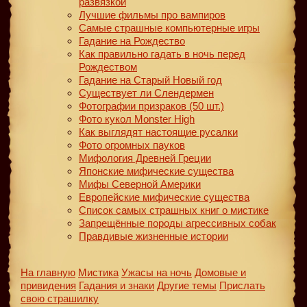
развязкой
Лучшие фильмы про вампиров
Самые страшные компьютерные игры
Гадание на Рождество
Как правильно гадать в ночь перед
Рождеством
Гадание на Старый Новый год
Существует ли Слендермен
Фотографии призраков (50 шт.)
Фото кукол Monster High
Как выглядят настоящие русалки
Фото огромных пауков
Мифология Древней Греции
Японские мифические существа
Мифы Северной Америки
Европейские мифические существа
Список самых страшных книг о мистике
Запрещённые породы агрессивных собак
Правдивые жизненные истории
На главную
Мистика
Ужасы на ночь
Домовые и
привидения
Гадания и знаки
Другие темы
Прислать
свою страшилку