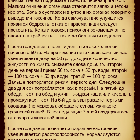
клизма. Нельзя поднимать тяжести, перенапрягаться.
Маяком очищения организма становится запах ацетона
изо рта. Боль в суставах и внутренних органах говорит о
выведении токсинов. Когда самочувствие улучшится,
появится бодрость, отказ от приема пищи следует
прекратить. Кстати говоря, психологи рекомендуют не
впадать в крайности — так и до больнички недалеко.
После голодания в первый день пьете сок с водой,
начиная с 50 гр. На протяжении пяти часов каждый час
увеличиваете дозу на 50 гр., доводите количество
жидкости до 250 гр. снижаете снова до 50 гр. Второй
день на первый прием 50 гр. сока + 50 гр. воды, второй
— 100 гр. сока + 50 гр. воды, третий — 100 гр. сока.
Дальше повторяется режим
первого дня. Следующие
два дня сок потребляется, как в первый. На пятый до
обеда – сок, на обед и ужин – жидкая каша или кисель, в
промежутках – сок. На 6-й день завтракаете тертыми
овощами (не морковь), обедаете супом, ужинаете
гречневой кашей. В последующие 7 дней воздержитесь
от сахара и животной пищи.
После голодания появляется хорошее настроение,
увеличивается работоспособность, нормализуются