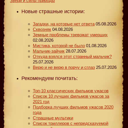
Звери и силы природы
Новые страшные истории:
Загадки, на которые нет ответа
05.08.2026
Сквозняк
04.08.2026
Земные проблемы тревожат умерших
02.08.2026
Мистика, которой не было
01.08.2026
Мальчик-зайчик
28.07.2026
Откуда взялся этот странный мальчик?
25.07.2026
Верю и не верю в порчу и сглаз
25.07.2026
Рекомендуем почитать:
Топ-10 классических фильмов ужасов
Список 10 лучших фильмов ужасов за
2021 год
Подборка лучших фильмов ужасов 2020
года
Страшные мультики
Список триллеров с непредсказуемой