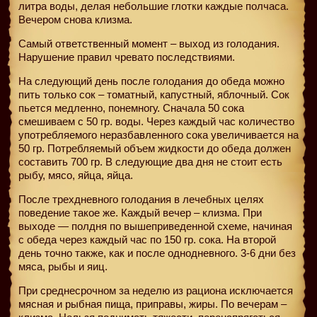
литра воды, делая небольшие глотки каждые полчаса.
Вечером снова клизма.
Самый ответственный момент – выход из голодания.
Нарушение правил чревато последствиями.
На следующий день после голодания до обеда можно
пить только сок – томатный, капустный, яблочный. Сок
пьется медленно, понемногу. Сначала 50 сока
смешиваем с 50 гр. воды. Через каждый час количество
употребляемого неразбавленного сока увеличивается на
50 гр. Потребляемый объем жидкости до обеда должен
составить 700 гр. В следующие два дня не стоит есть
рыбу, мясо, яйца, яйца.
После трехдневного голодания в лечебных целях
поведение такое же. Каждый вечер – клизма. При
выходе — полдня по вышеприведенной схеме, начиная
с обеда через каждый час по 150 гр. сока. На второй
день точно также, как и после однодневного. 3-6 дни без
мяса, рыбы и яиц.
При среднесрочном за неделю из рациона исключается
мясная и рыбная пища, приправы, жиры. По вечерам –