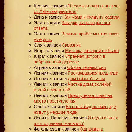
Ксения
к записи
10 самых важных знаков
от Ангела-хранителя
Дана
к записи
Как мама к колдуну ходила
Эля
к записи
Загадки, на которые нет
ответа
Эля
к записи
Земные проблемы тревожат
умерших
Оля
к записи
Сквозняк
Игорь
к записи
Мистика, которой не было
Кира*
к записи
Странная история в
заброшенной деревне
Angara
к записи
Обман тёмных сил
Ленчик
к записи
Раскаявшаяся грешница
Ленчик
к записи
Дом бабы Ульяны
Ленчик
к записи
Чистка дома соленой
водой и молитвой
Ленчик
к записи
Преступника тянет на
место преступления
Ольга
к записи
Во сне я видела мир, где
живут умершие люди
Леся из Полесья
к записи
Откуда взялся
этот странный мальчик?
Фогельгезанг
к записи
Однажды в