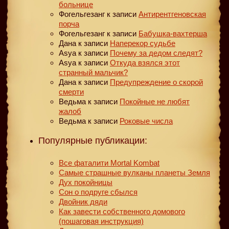
больнице
Фогельгезанг
к записи
Антирентгеновская
порча
Фогельгезанг
к записи
Бабушка-вахтерша
Дана
к записи
Наперекор судьбе
Asya
к записи
Почему за дедом следят?
Asya
к записи
Откуда взялся этот
странный мальчик?
Дана
к записи
Предупреждение о скорой
смерти
Ведьма
к записи
Покойные не любят
жалоб
Ведьма
к записи
Роковые числа
Популярные публикации:
Все фаталити Mortal Kombat
Самые страшные вулканы планеты Земля
Дух покойницы
Сон о подруге сбылся
Двойник дяди
Как завести собственного домового
(пошаговая инструкция)