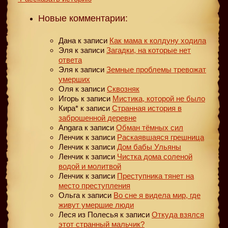
Новые комментарии:
Дана
к записи
Как мама к колдуну ходила
Эля
к записи
Загадки, на которые нет
ответа
Эля
к записи
Земные проблемы тревожат
умерших
Оля
к записи
Сквозняк
Игорь
к записи
Мистика, которой не было
Кира*
к записи
Странная история в
заброшенной деревне
Angara
к записи
Обман тёмных сил
Ленчик
к записи
Раскаявшаяся грешница
Ленчик
к записи
Дом бабы Ульяны
Ленчик
к записи
Чистка дома соленой
водой и молитвой
Ленчик
к записи
Преступника тянет на
место преступления
Ольга
к записи
Во сне я видела мир, где
живут умершие люди
Леся из Полесья
к записи
Откуда взялся
этот странный мальчик?