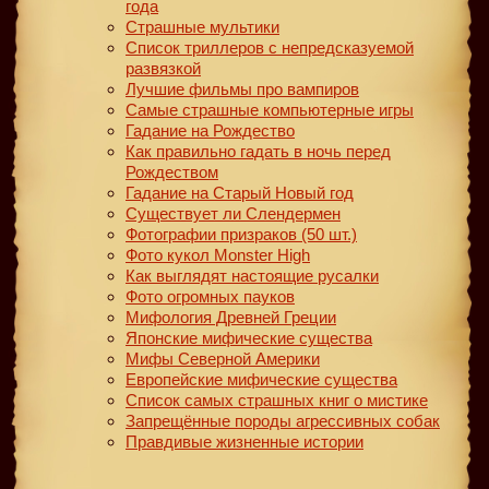
года
Страшные мультики
Список триллеров с непредсказуемой
развязкой
Лучшие фильмы про вампиров
Самые страшные компьютерные игры
Гадание на Рождество
Как правильно гадать в ночь перед
Рождеством
Гадание на Старый Новый год
Существует ли Слендермен
Фотографии призраков (50 шт.)
Фото кукол Monster High
Как выглядят настоящие русалки
Фото огромных пауков
Мифология Древней Греции
Японские мифические существа
Мифы Северной Америки
Европейские мифические существа
Список самых страшных книг о мистике
Запрещённые породы агрессивных собак
Правдивые жизненные истории