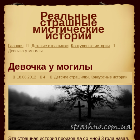
Реальные
страшные
мистические
истории
Главная
Детские страшилки
,
Конкурсные истории
Девочка у могилы
Девочка у могилы
18.08.2012
4
Детские страшилки
,
Конкурсные истории
Эта страшная история произошла со мной 3 года назад.