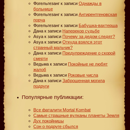
Фогельгезанг
к записи
Однажды в
больнице
Фогельгезанг
к записи
Антирентгеновская
порча
Фогельгезанг
к записи
Бабушка-вахтерша
Дана
к записи
Наперекор судьбе
Asya
к записи
Почему за дедом следят?
Asya
к записи
Откуда взялся этот
странный мальчик?
Дана
к записи
Предупреждение о скорой
смерти
Ведьма
к записи
Покойные не любят
жалоб
Ведьма
к записи
Роковые числа
Дана
к записи
Заброшенная могила
подруги
Популярные публикации:
Все фаталити Mortal Kombat
Самые страшные вулканы планеты Земля
Дух покойницы
Сон о подруге сбылся