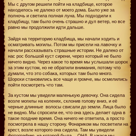
Мы с другом решили пойти на кладбище, которое
находилось не далеко от моего дома. Было уже за
полночь и светила полная луна. Мы подходили к
кладбищу, там было очень страшно и дул ветер, но все
равно мы продолжили идти дальше.
Зайдя на территорию кладбища, мы начали ходить и
осматривать могилы. Потом мы присели на лавочку и
начали рассказывать страшные истории. Не далеко от
нас рос большой куст сирени, через который не было
ничего видно. Через какое то время мы услышали шорох
за этим кустом, но не обратили внимания, потому что
думали, что это собака, которых там было много.
Шорохи становились все чаще и громче, мы осмелились
пойти посмотреть что там.
За кустом мы увидели маленькую девочку. Она сидела
возле могилы на коленях, склонив голову вниз, и её
черные длинные
волосы свисали до земли. Лица было
не видно. Мы спросили ее, что она здесь делает одна в
такое поздние время. Она ничего не ответила, а просто
посмотрела в нашу сторону. Фонариком мы посветили на
крест, возле которого она сидела. Там мы увидели
фотографию, на которой была… ОНА. В ужасе мы