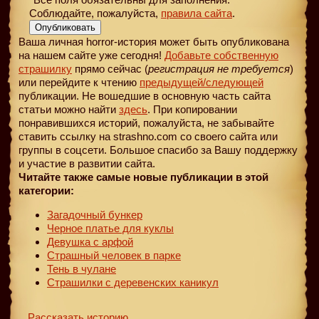
Соблюдайте, пожалуйста,
правила сайта
.
Опубликовать
Ваша личная horror-история может быть опубликована
на нашем сайте уже сегодня!
Добавьте собственную
страшилку
прямо сейчас (
регистрация не требуется
)
или перейдите к чтению
предыдущей
/следующей
публикации. Не вошедшие в основную часть сайта
статьи можно найти
здесь
. При копировании
понравившихся историй, пожалуйста, не забывайте
ставить ссылку на strashno.com со своего сайта или
группы в соцсети. Большое спасибо за Вашу поддержку
и участие в развитии сайта.
Читайте также самые новые публикации в этой
категории:
Загадочный бункер
Черное платье для куклы
Девушка с арфой
Страшный человек в парке
Тень в чулане
Страшилки с деревенских каникул
Рассказать историю