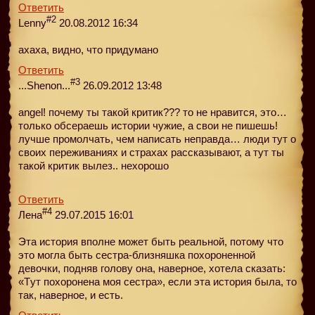
Ответить
#2
Lenny
20.08.2012 16:34
ахаха, видно, что придумано
Ответить
#3
...Shenon...
26.09.2012 13:48
angel! почему ты такой критик??? то не нравится, это…
только обсераешь истории чужие, а свои не пишешь!
лучше промолчать, чем написать неправда… люди тут о
своих переживаниях и страхах рассказывают, а тут ты
такой критик вылез.. нехорошо
Ответить
#4
Лена
29.07.2015 16:01
Эта история вполне может быть реальной, потому что
это могла быть сестра-близняшка похороненной
девочки, подняв голову она, наверное, хотела сказать:
«Tут похоронена моя сестра», если эта история была, то
так, наверное, и есть.