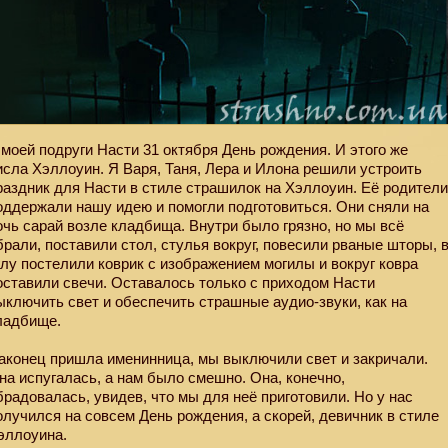
 моей подруги Насти 31 октября День рождения. И этого же
исла Хэллоуин. Я Варя, Таня, Лера и Илона решили устроить
раздник для Насти в стиле страшилок на Хэллоуин. Её родител
оддержали нашу идею и помогли подготовиться. Они сняли на
очь сарай возле кладбища. Внутри было грязно, но мы всё
брали, поставили стол, стулья вокруг, повесили рваные шторы, 
глу постелили коврик с изображением могилы и вокруг ковра
оставили свечи. Оставалось только с приходом Насти
ыключить свет и обеспечить страшные аудио-звуки, как на
ладбище.
аконец пришла именинница, мы выключили свет и закричали.
на испугалась, а нам было смешно. Она, конечно,
брадовалась, увидев, что мы для неё приготовили. Но у нас
олучился на совсем День рождения, а скорей, девичник в стиле
эллоуина.