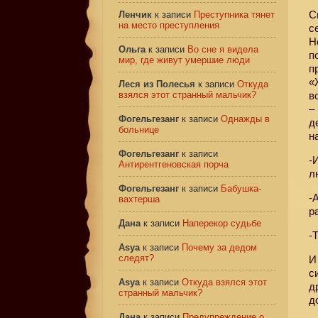
С
Ленчик
к записи
Преступника тянет
на место преступления
с
Н
Ольга
к записи
Во сне я видела
п
мир, где живут умершие люди
п
«
Леся из Полесья
к записи
Откуда
взялся этот странный мальчик?
в
–
Фогельгезанг
к записи
Однажды в
д
больнице
н
Фогельгезанг
к записи
-
Антирентгеновская порча
л
Фогельгезанг
к записи
Бабушка-
-
вахтерша
р
Дана
к записи
Наперекор судьбе
-
Asya
к записи
Почему за дедом
следят?
И
с
Asya
к записи
Откуда взялся этот
д
странный мальчик?
д
Дана
к записи
Предупреждение о