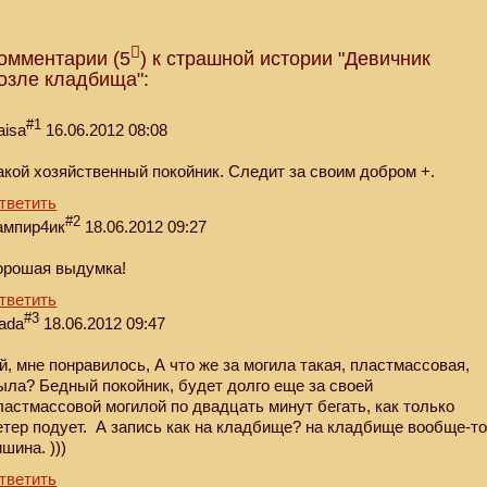
омментарии (5
) к страшной истории "Девичник
озле кладбища":
#1
aisa
16.06.2012 08:08
акой хозяйственный покойник. Следит за своим добром +.
тветить
#2
ампир4ик
18.06.2012 09:27
орошая выдумка!
тветить
#3
ada
18.06.2012 09:47
й, мне понравилось, А что же за могила такая, пластмассовая,
ыла? Бедный покойник, будет долго еще за своей
ластмассовой могилой по двадцать минут бегать, как только
етер подует. А запись как на кладбище? на кладбище вообще-т
ишина. )))
тветить