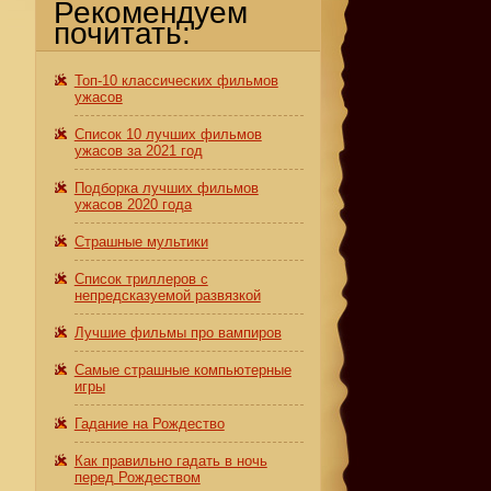
Рекомендуем
почитать:
Топ-10 классических фильмов
ужасов
Список 10 лучших фильмов
ужасов за 2021 год
Подборка лучших фильмов
ужасов 2020 года
Страшные мультики
Список триллеров с
непредсказуемой развязкой
Лучшие фильмы про вампиров
Самые страшные компьютерные
игры
Гадание на Рождество
Как правильно гадать в ночь
перед Рождеством