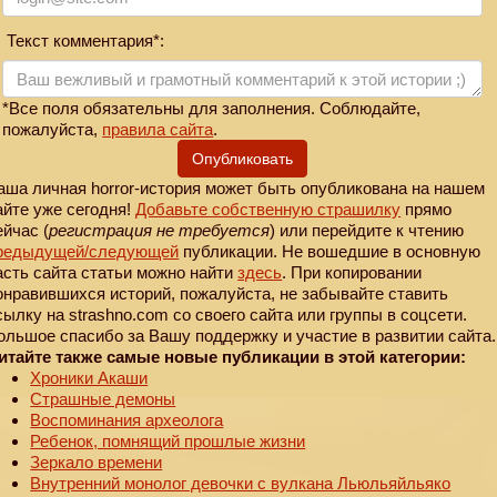
Текст комментария*:
*Все поля обязательны для заполнения. Соблюдайте,
пожалуйста,
правила сайта
.
Опубликовать
аша личная horror-история может быть опубликована на нашем
айте уже сегодня!
Добавьте собственную страшилку
прямо
ейчас (
регистрация не требуется
) или перейдите к чтению
редыдущей
/следующей
публикации. Не вошедшие в основную
асть сайта статьи можно найти
здесь
. При копировании
онравившихся историй, пожалуйста, не забывайте ставить
сылку на strashno.com со своего сайта или группы в соцсети.
ольшое спасибо за Вашу поддержку и участие в развитии сайта.
итайте также самые новые публикации в этой категории:
Хроники Акаши
Страшные демоны
Воспоминания археолога
Ребенок, помнящий прошлые жизни
Зеркало времени
Внутренний монолог девочки с вулкана Льюльяйльяко