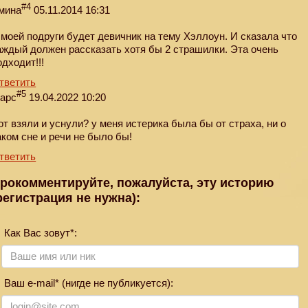
#4
мина
05.11.2014 16:31
 моей подруги будет девичник на тему Хэллоун. И сказала что
аждый должен рассказать хотя бы 2 страшилки. Эта очень
одходит!!!
тветить
#5
арс
19.04.2022 10:20
от взяли и уснули? у меня истерика была бы от страха, ни о
аком сне и речи не было бы!
тветить
рокомментируйте, пожалуйста, эту историю
регистрация не нужна):
Как Вас зовут*:
Ваш e-mail* (нигде не публикуется):