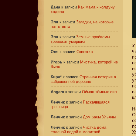
Дана
к записи
Как мама к колдуну
ходила
Эля
к записи
Загадки, на которые
нет ответа
Эля
к записи
Земные проблемы
тревожат умерших
У
ч
Оля
к записи
Сквозняк
п
Игорь
к записи
Мистика, которой не
п
было
н
у
Кира*
к записи
Странная история в
у
заброшенной деревне
п
в
Angara
к записи
Обман тёмных сил
к
Ленчик
к записи
Раскаявшаяся
грешница
Н
О
Ленчик
к записи
Дом бабы Ульяны
о
п
Ленчик
к записи
Чистка дома
Х
соленой водой и молитвой