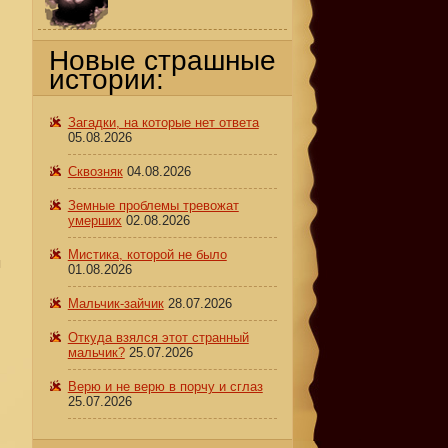
Новые страшные
л
истории:
Загадки, на которые нет ответа
05.08.2026
Сквозняк
04.08.2026
Земные проблемы тревожат
умерших
02.08.2026
Мистика, которой не было
я
01.08.2026
Мальчик-зайчик
28.07.2026
Откуда взялся этот странный
мальчик?
25.07.2026
Верю и не верю в порчу и сглаз
25.07.2026