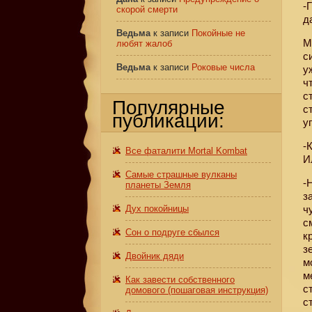
-
скорой смерти
д
Ведьма
к записи
Покойные не
М
любят жалоб
с
Ведьма
к записи
Роковые числа
у
ч
с
Популярные
с
публикации:
у
-
Все фаталити Mortal Kombat
И
Самые страшные вулканы
-
планеты Земля
з
Дух покойницы
ч
с
Сон о подруге сбылся
к
з
Двойник дяди
м
м
Как завести собственного
с
домового (пошаговая инструкция)
с