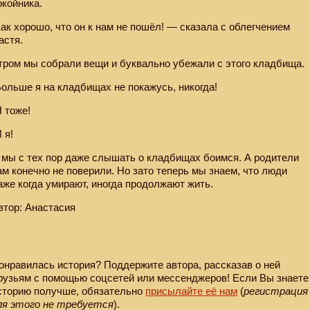
окойника.
Как хорошо, что он к нам не пошёл! — сказала с облегчением
астя.
тром мы собрали вещи и буквально убежали с этого кладбища.
Больше я на кладбищах не покажусь, никогда!
Я тоже!
И я!
 мы с тех пор даже слышать о кладбищах боимся. А родители
ам конечно не поверили. Но зато теперь мы знаем, что люди
аже когда умирают, иногда продолжают жить.
втор: Анастасия
онравилась история? Поддержите автора, рассказав о ней
рузьям с помощью соцсетей или мессенджеров! Если Вы знаете
сторию получше, обязательно
присылайте её нам
(
регистрация
ля этого не требуется
).