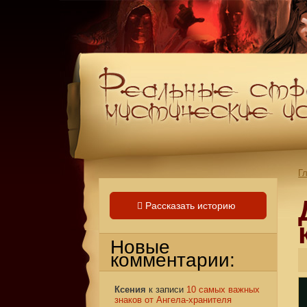
Г
Рассказать историю
Новые
комментарии:
Ксения
к записи
10 самых важных
знаков от Ангела-хранителя