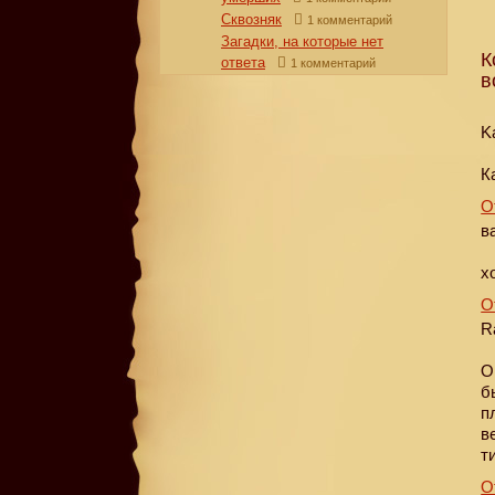
Сквозняк
1 комментарий
Загадки, на которые нет
К
ответа
1 комментарий
в
K
К
О
в
х
О
R
О
б
п
в
т
О