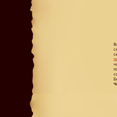
В
с
с
п
ч
п
с
Б
Ч