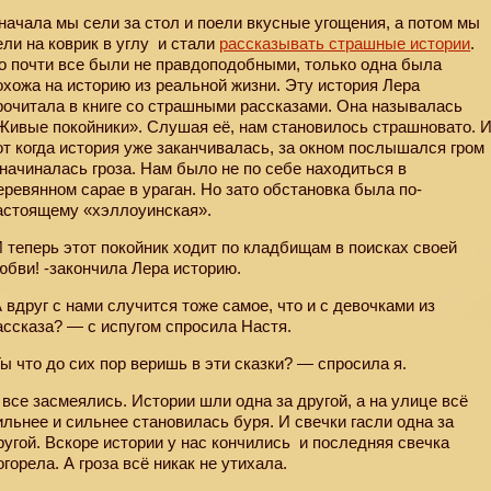
начала мы сели за стол и поели вкусные угощения, а потом мы
ели на коврик в углу
и стали
рассказывать страшные истории
.
о почти все были не правдоподобными, только одна была
охожа на историю из реальной жизни. Эту история Лера
рочитала в книге со страшными рассказами. Она называлась
Живые покойники». Слушая её, нам становилось страшновато. 
от когда история уже заканчивалась, за окном послышался гром
 начиналась гроза. Нам было не по себе находиться в
еревянном сарае в ураган. Но зато обстановка была по-
астоящему «хэллоуинская».
И теперь этот покойник ходит по кладбищам в поисках своей
юбви! -закончила Лера историю.
А вдруг с нами случится тоже самое, что и с девочками из
ассказа? — с испугом спросила Настя.
Ты что до сих пор веришь в эти сказки? — спросила я.
 все засмеялись. Истории шли одна за другой, а на улице всё
ильнее и сильнее становилась буря. И свечки гасли одна за
ругой. Вскоре истории у нас кончились
и последняя свечка
огорела. А гроза всё никак не утихала.