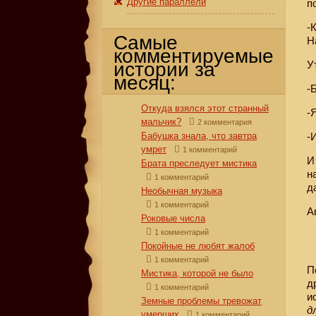
Другие параллели
п
-
Самые
Н
комментируемые
истории за
У
месяц:
-
Откуда взялся этот странный
-
мальчик?
2 комментария
Бабушка знала, что завтра
-
умрет
1 комментарий
И
Брата преследует мистика
н
1 комментарий
д
Необычная музыка
1 комментарий
А
Роковые числа
1 комментарий
Покойные не любят жалоб
1 комментарий
П
Мистика, которой не было
д
1 комментарий
и
Земные проблемы тревожат
д
умерших
1 комментарий