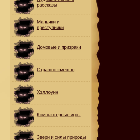
рассказы
Маньяки и
преступники
И
Домовые и призраки
Страшно смешно
Хэллоуин
Компьютерные игры
Звери и силы природы