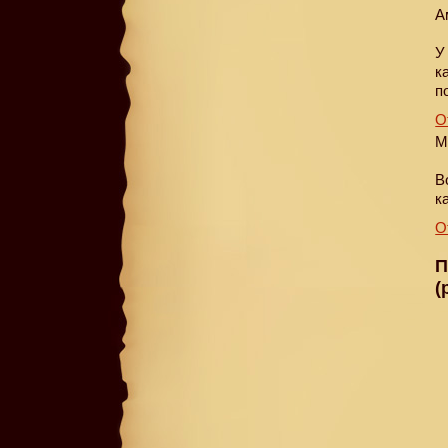
А
У
к
п
О
М
В
к
О
П
(