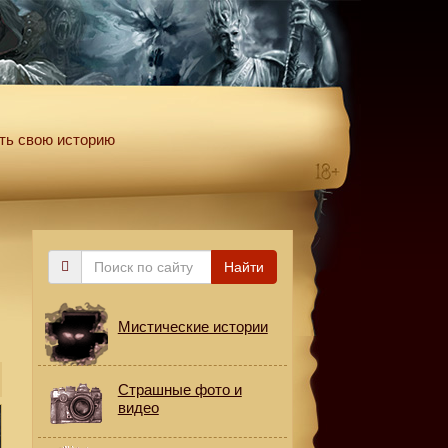
ть свою историю
Поиск
Найти
по
сайту
Мистические истории
Страшные фото и
видео