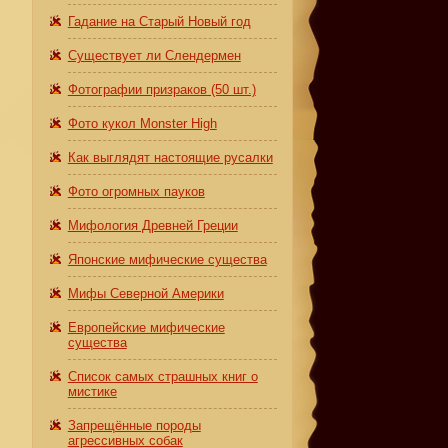
Гадание на Старый Новый год
Существует ли Слендермен
Фотографии призраков (50 шт.)
Фото кукол Monster High
Как выглядят настоящие русалки
Фото огромных пауков
Мифология Древней Греции
Японские мифические существа
Мифы Северной Америки
Европейские мифические
существа
Список самых страшных книг о
мистике
о
Запрещённые породы
агрессивных собак