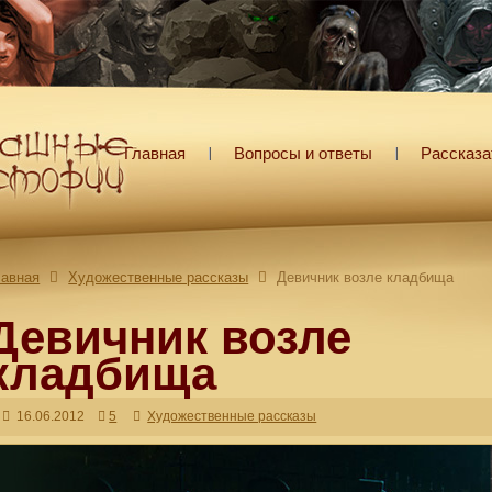
Главная
Вопросы и ответы
Рассказа
лавная
Художественные рассказы
Девичник возле кладбища
Девичник возле
кладбища
16.06.2012
5
Художественные рассказы