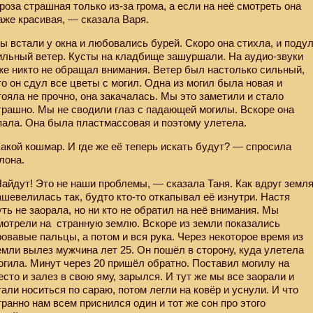
Гроза страшная только из-за грома, а если на неё смотреть она
аже красивая, — сказала Варя.
ы встали у окна и любовались бурей. Скоро она стихла, и поду
ильный ветер. Кусты на кладбище зашуршали. На аудио-звуки
же никто не обращал внимания. Ветер был настолько сильный,
то он сдул все цветы с могил. Одна из могил была новая и
тояла не прочно, она закачалась. Мы это заметили и стало
трашно. Мы не сводили глаз с падающей могилы. Вскоре она
пала. Она была пластмассовая и поэтому улетела.
Какой кошмар. И где же её теперь искать будут? — спросила
лона.
Найдут! Это не наши проблемы, — сказала Таня. Как вдруг земл
ашевелилась так, будто кто-то откапывал её изнутри. Настя
уть не заорала, но ни кто не обратил на неё внимания. Мы
мотрели на
странную землю. Вскоре из земли показались
ровавые пальцы, а потом и вся рука. Через некоторое время из
емли вылез мужчина лет 25. Он пошёл в сторону, куда улетела
огила. Минут через 20 пришёл обратно. Поставил могилу на
есто и залез в свою яму, зарылся. И тут же мы все заорали и
тали носиться по сараю, потом легли на ковёр и уснули. И что
транно нам всем приснился один и тот же сон про этого