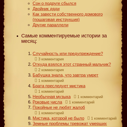
Сон о подруге сбылся
Двойник дяди
Как завести собственного домового
(пошаговая инструкция)
Другие параллели
Самые комментируемые истории за
месяц:
Случайность или предупреждение?
3 комментария
Откуда взялся этот странный мальчик?
2 комментария
Бабушка знала, что завтра умрет
1 комментарий
Брата преследует мистика
1 комментарий
Необычная музыка
1 комментарий
Роковые числа
1 комментарий
Покойные не любят жалоб
1 комментарий
Мистика, которой не было
1 комментарий
Земные проблемы тревожат умерших