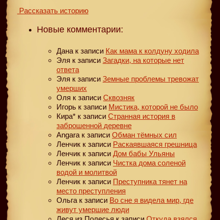
Рассказать историю
Новые комментарии:
Дана
к записи
Как мама к колдуну ходила
Эля
к записи
Загадки, на которые нет
ответа
Эля
к записи
Земные проблемы тревожат
умерших
Оля
к записи
Сквозняк
Игорь
к записи
Мистика, которой не было
Кира*
к записи
Странная история в
заброшенной деревне
Angara
к записи
Обман тёмных сил
Ленчик
к записи
Раскаявшаяся грешница
Ленчик
к записи
Дом бабы Ульяны
Ленчик
к записи
Чистка дома соленой
водой и молитвой
Ленчик
к записи
Преступника тянет на
место преступления
Ольга
к записи
Во сне я видела мир, где
живут умершие люди
Леся из Полесья
к записи
Откуда взялся