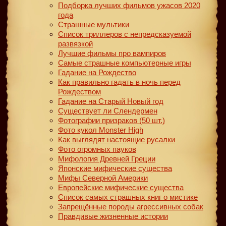
Подборка лучших фильмов ужасов 2020
года
Страшные мультики
Список триллеров с непредсказуемой
развязкой
Лучшие фильмы про вампиров
Самые страшные компьютерные игры
Гадание на Рождество
Как правильно гадать в ночь перед
Рождеством
Гадание на Старый Новый год
Существует ли Слендермен
Фотографии призраков (50 шт.)
Фото кукол Monster High
Как выглядят настоящие русалки
Фото огромных пауков
Мифология Древней Греции
Японские мифические существа
Мифы Северной Америки
Европейские мифические существа
Список самых страшных книг о мистике
Запрещённые породы агрессивных собак
Правдивые жизненные истории