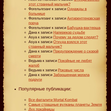
этот странный мальчик?
Фогельгезанг
к записи
Однажды в
больнице
Фогельгезанг
к записи
Антирентгеновская
порча
Фогельгезанг
к записи
Бабушка-вахтерша
Дана
к записи
Наперекор судьбе
Asya
к записи
Почему за дедом следят?
Asya
к записи
Откуда взялся этот
странный мальчик?
Дана
к записи
Предупреждение о скорой
смерти
Ведьма
к записи
Покойные не любят
жалоб
Ведьма
к записи
Роковые числа
Дана
к записи
Заброшенная могила
подруги
Популярные публикации:
Все фаталити Mortal Kombat
Самые страшные вулканы планеты Земля
Дух покойницы