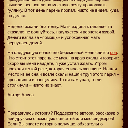
выпили, все пошли на местную речку продолжать
гулянку. В тот день парень пропал, никто не видел, куда
он делся.
Неделю искали без толку. Мать ездила к гадалке, та
сказала: не волнуйтесь, нагуляется и вернется живой.
Деньги взяла за «помощь» и успокоенная мать
вернулась домой.
На следующую ночью его беременной жене снится
сон
.
Что стоит этот парень, ее муж, на краю скалы и говорит:
скоро вы меня найдете, я уже устал ждать. Утром
поехали к этой реке, которая снилась женщине. Нашли
место из ее сна и возле скалы нашли труп этого парня –
провалился в расщелину. То ли сам упал, то ли
столкнули – никто не знает.
Автор: Алиса
Понравилась история? Поддержите автора, рассказав о
ней друзьям с помощью соцсетей или мессенджеров!
Если Вы знаете историю получше, обязательно