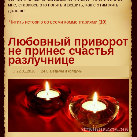
мне, стараюсь это понять и решить, как с этим жить
дальше.
Читать историю со всеми комментариями
(
10
)
Любовный приворот
не принес счастья
разлучнице
22.01.2018
24
Ведьмы и колдуны