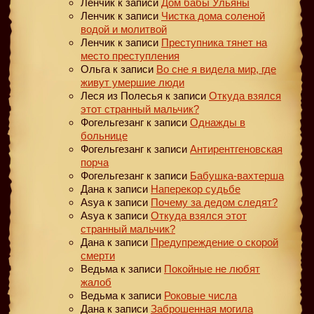
Ленчик
к записи
Дом бабы Ульяны
Ленчик
к записи
Чистка дома соленой
водой и молитвой
Ленчик
к записи
Преступника тянет на
место преступления
Ольга
к записи
Во сне я видела мир, где
живут умершие люди
Леся из Полесья
к записи
Откуда взялся
этот странный мальчик?
Фогельгезанг
к записи
Однажды в
больнице
Фогельгезанг
к записи
Антирентгеновская
порча
Фогельгезанг
к записи
Бабушка-вахтерша
Дана
к записи
Наперекор судьбе
Asya
к записи
Почему за дедом следят?
Asya
к записи
Откуда взялся этот
странный мальчик?
Дана
к записи
Предупреждение о скорой
смерти
Ведьма
к записи
Покойные не любят
жалоб
Ведьма
к записи
Роковые числа
Дана
к записи
Заброшенная могила