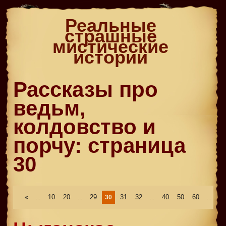
Реальные
страшные
мистические
истории
Рассказы про
ведьм,
колдовство и
порчу: страница
30
«
10
20
29
31
32
40
50
60
»
...
...
30
...
...