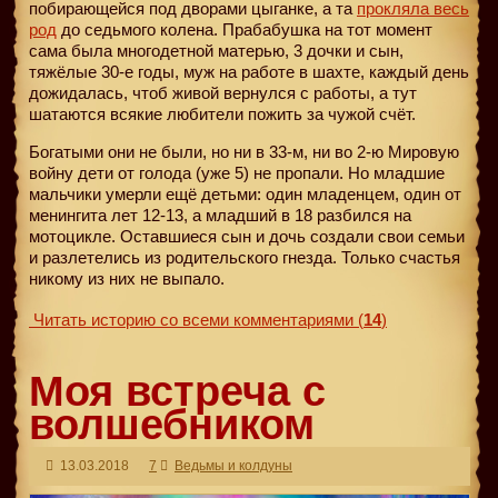
побирающейся под дворами цыганке, а та
прокляла весь
род
до седьмого колена. Прабабушка на тот момент
сама была многодетной матерью, 3 дочки и сын,
тяжёлые 30-е годы, муж на работе в шахте, каждый день
дожидалась, чтоб живой вернулся с работы, а тут
шатаются всякие любители пожить за чужой счёт.
Богатыми они не были, но ни в 33-м, ни во 2-ю Мировую
войну дети от голода (уже 5) не пропали. Но младшие
мальчики умерли ещё детьми: один младенцем, один от
менингита лет 12-13, а младший в 18 разбился на
мотоцикле. Оставшиеся сын и дочь создали свои семьи
и разлетелись из родительского гнезда. Только счастья
никому из них не выпало.
Читать историю со всеми комментариями
(
14
)
Моя встреча с
волшебником
13.03.2018
7
Ведьмы и колдуны