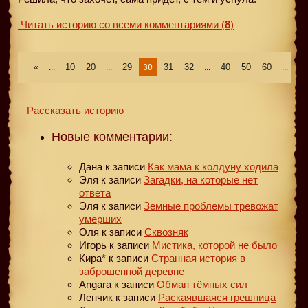
Читать историю со всеми комментариями
(
8
)
«
10
20
29
31
32
40
50
60
»
...
...
30
...
...
Рассказать историю
Новые комментарии:
Дана
к записи
Как мама к колдуну ходила
Эля
к записи
Загадки, на которые нет
ответа
Эля
к записи
Земные проблемы тревожат
умерших
Оля
к записи
Сквозняк
Игорь
к записи
Мистика, которой не было
Кира*
к записи
Странная история в
заброшенной деревне
Angara
к записи
Обман тёмных сил
Ленчик
к записи
Раскаявшаяся грешница