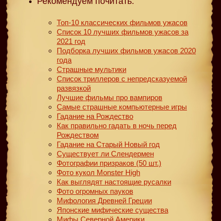
Рекомендуем почитать:
Топ-10 классических фильмов ужасов
Список 10 лучших фильмов ужасов за
2021 год
Подборка лучших фильмов ужасов 2020
года
Страшные мультики
Список триллеров с непредсказуемой
развязкой
Лучшие фильмы про вампиров
Самые страшные компьютерные игры
Гадание на Рождество
Как правильно гадать в ночь перед
Рождеством
Гадание на Старый Новый год
Существует ли Слендермен
Фотографии призраков (50 шт.)
Фото кукол Monster High
Как выглядят настоящие русалки
Фото огромных пауков
Мифология Древней Греции
Японские мифические существа
Мифы Северной Америки