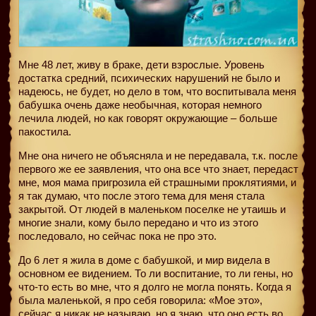
Мне 48 лет, живу в браке, дети взрослые. Уровень
достатка средний, психических нарушений не было и
надеюсь, не будет, но дело в том, что воспитывала меня
бабушка очень даже необычная, которая немного
лечила людей, но как говорят окружающие – больше
пакостила.
Мне она ничего не объясняла и не передавала, т.к. после
первого же ее заявления, что она все что знает, передаст
мне, моя мама пригрозила ей страшными проклятиями, и
я так думаю, что после этого тема для меня стала
закрытой. От людей в маленьком поселке не утаишь и
многие знали, кому было передано и что из этого
последовало, но сейчас пока не про это.
До 6 лет я жила в доме с бабушкой, и мир видела в
основном ее видением. То ли воспитание, то ли гены, но
что-то есть во мне, что я долго не могла понять. Когда я
была маленькой, я про себя говорила: «Мое это»,
сейчас я никак не называю, но я знаю, что оно есть во