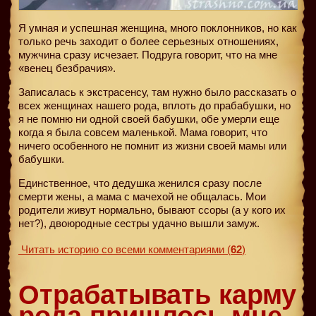
Я умная и успешная женщина, много поклонников, но как
только речь заходит о более серьезных отношениях,
мужчина сразу исчезает. Подруга говорит, что на мне
«венец безбрачия».
Записалась к экстрасенсу, там нужно было рассказать о
всех женщинах нашего рода, вплоть до прабабушки, но
я не помню ни одной своей бабушки, обе умерли еще
когда я была совсем маленькой. Мама говорит, что
ничего особенного не помнит из жизни своей мамы или
бабушки.
Единственное, что дедушка женился сразу после
смерти жены, а мама с мачехой не общалась. Мои
родители живут нормально, бывают ссоры (а у кого их
нет?), двоюродные сестры удачно вышли замуж.
Читать историю со всеми комментариями
(
62
)
Отрабатывать карму