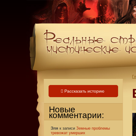
Г
Рассказать историю
Новые
комментарии:
Эля
к записи
Земные проблемы
тревожат умерших