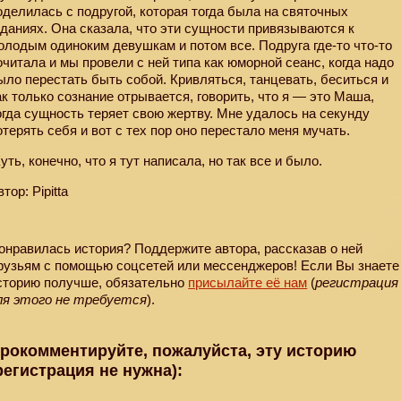
оделилась с подругой, которая тогда была на святочных
аданиях. Она сказала, что эти сущности привязываются к
олодым одиноким девушкам и потом все. Подруга где-то что-то
очитала и мы провели с ней типа как юморной сеанс, когда надо
ыло перестать быть собой. Кривляться, танцевать, беситься и
ак только сознание отрывается, говорить, что я — это Маша,
огда сущность теряет свою жертву. Мне удалось на секунду
отерять себя и вот с тех пор оно перестало меня мучать.
уть, конечно, что я тут написала, но так все и было.
тор: Pipitta
онравилась история? Поддержите автора, рассказав о ней
рузьям с помощью соцсетей или мессенджеров! Если Вы знаете
сторию получше, обязательно
присылайте её нам
(
регистрация
ля этого не требуется
).
рокомментируйте, пожалуйста, эту историю
регистрация не нужна):