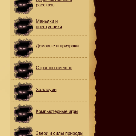
рассказы
Маньяки и
преступники
Домовые и призраки
Страшно смешно
Хэллоуин
Компьютерные игры
Звери и силы природы