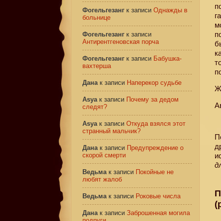
п
Фогельгезанг
к записи
Однажды в
г
больнице
м
п
Фогельгезанг
к записи
Антирентгеновская порча
б
к
Фогельгезанг
к записи
Бабушка-
т
вахтерша
п
Дана
к записи
Наперекор судьбе
Ж
Asya
к записи
Почему за дедом
Ав
следят?
Asya
к записи
Откуда взялся этот
странный мальчик?
П
д
Дана
к записи
Предупреждение о
скорой смерти
и
д
Ведьма
к записи
Покойные не
любят жалоб
П
Ведьма
к записи
Роковые числа
(
Дана
к записи
Заброшенная могила
подруги