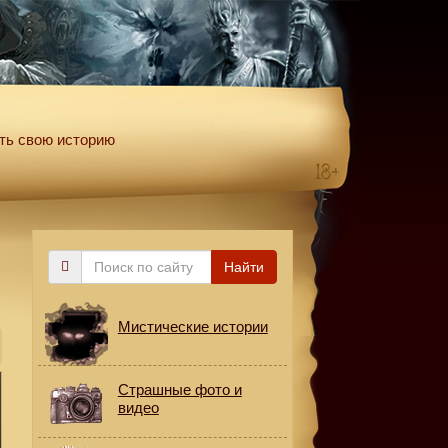
ть свою историю
Поиск
Найти
по
сайту
Мистические истории
Страшные фото и
видео