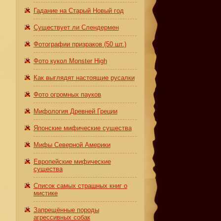
Гадание на Старый Новый год
Существует ли Слендермен
Фотографии призраков (50 шт.)
Фото кукол Monster High
Как выглядят настоящие русалки
Фото огромных пауков
Мифология Древней Греции
Японские мифические существа
Мифы Северной Америки
Европейские мифические
существа
Список самых страшных книг о
мистике
Запрещённые породы
агрессивных собак