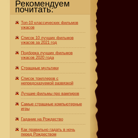
Рекомендуем
почитать:
Топ-10 классических фильмов
ужасов
Список 10 лучших фильмов
ужасов за 2021 год
Подборка лучших фильмов
ужасов 2020 года
Страшные мультики
Список триллеров с
непредсказуемой развязкой
Лучшие фильмы про вампиров
Самые страшные компьютерные
игры
Гадание на Рождество
Как правильно гадать в ночь
перед Рождеством