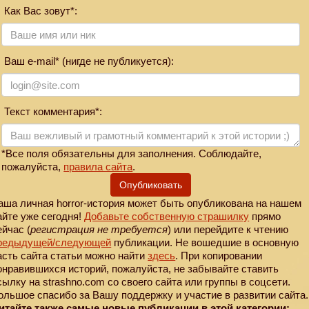
Как Вас зовут*:
Ваш e-mail* (нигде не публикуется):
Текст комментария*:
*Все поля обязательны для заполнения. Соблюдайте,
пожалуйста,
правила сайта
.
Опубликовать
аша личная horror-история может быть опубликована на нашем
айте уже сегодня!
Добавьте собственную страшилку
прямо
ейчас (
регистрация не требуется
) или перейдите к чтению
редыдущей
/следующей
публикации. Не вошедшие в основную
асть сайта статьи можно найти
здесь
. При копировании
онравившихся историй, пожалуйста, не забывайте ставить
сылку на strashno.com со своего сайта или группы в соцсети.
ольшое спасибо за Вашу поддержку и участие в развитии сайта.
итайте также самые новые публикации в этой категории: