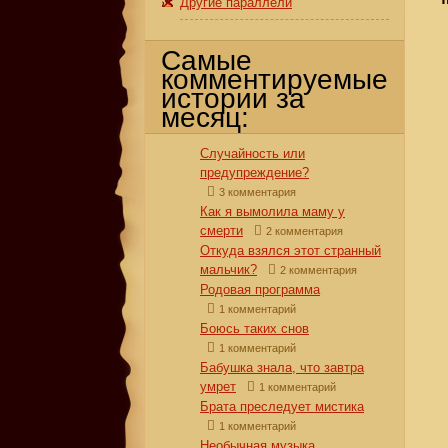
Другие параллели
Самые
комментируемые
истории за
месяц:
Случайность или
предупреждение?
3 комментария
Как я вымолила маму у
смерти
2 комментария
Откуда взялся этот странный
мальчик?
2 комментария
Родовая программа
1 комментарий
Боюсь таких снов
1 комментарий
Бабушка знала, что завтра
умрет
1 комментарий
Брата преследует мистика
1 комментарий
Необычная музыка