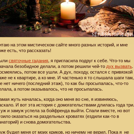
итаю на этом мистическом сайте много разных историй, и мне
оже есть, что рассказать!
ыли
святочные гадания
, я пригласила подруг к себе. Что-то мы
начала безобидное делали, а потом решили чей-то
дух вызвать
.
осмеялись, потом все ушли. А дух, походу, остался с привязкой
аже не к квартире, а ко мне. И частенько я то слышала шаги там,
де нет ничего (последний этаж), то как бы просыпалась, что-то
елала, а потом оказывалось, что не просыпалась.
амая жуть началась, когда оно меня во сне, я извиняюсь,
аскало. И вот эта история с домогательствами длилась года три
 уж и замуж успела за бойфренда выйти. Спали вместе, но вот
тоило оказаться на раздельных кроватях (ездили как-то в
анаторий) и снова домогательства.
уж будил меня от моих криков, но ничему не верил. Пока я
не