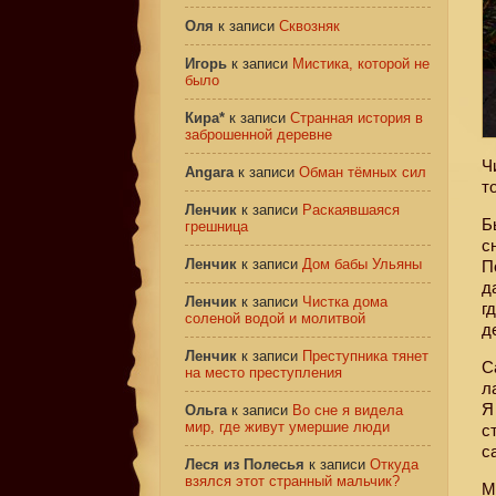
Оля
к записи
Сквозняк
Игорь
к записи
Мистика, которой не
было
Кира*
к записи
Странная история в
заброшенной деревне
Ч
Angara
к записи
Обман тёмных сил
т
Ленчик
к записи
Раскаявшаяся
Б
грешница
с
Ленчик
к записи
Дом бабы Ульяны
П
д
Ленчик
к записи
Чистка дома
г
соленой водой и молитвой
д
Ленчик
к записи
Преступника тянет
С
на место преступления
л
Я
Ольга
к записи
Во сне я видела
мир, где живут умершие люди
с
с
Леся из Полесья
к записи
Откуда
взялся этот странный мальчик?
М