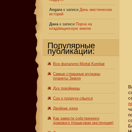
Angara
к записи
День мистических
историй
Дана
к записи
Порча на
кладбищенскую землю
Популярные
публикации:
Все фаталити Mortal Kombat
Самые страшные вулканы
планеты Земля
В
Дух покойницы
с
с
Сон о подруге сбылся
п
Двойник дяди
ч
п
Как завести собственного
с
домового (пошаговая инструкция)
Б
Ч