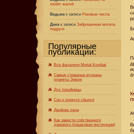
любят жалоб
В
с
Ведьма
к записи
Роковые числа
р
Дана
к записи
Заброшенная могила
Б
подруги
А
Популярные
публикации:
П
д
Все фаталити Mortal Kombat
и
д
Самые страшные вулканы
планеты Земля
Дух покойницы
К
п
Сон о подруге сбылся
Двойник дяди
А
Как завести собственного
В
домового (пошаговая инструкция)
б