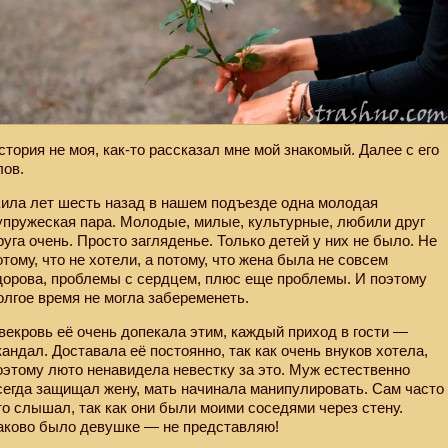
стория не моя, как-то рассказал мне мой знакомый. Далее с его
лов.
ила лет шесть назад в нашем подъезде одна молодая
упружеская пара. Молодые, милые, культурные, любили друг
руга очень. Просто загляденье. Только детей у них не было. Не
отому, что не хотели, а потому, что жена была не совсем
дорова, проблемы с сердцем, плюс еще проблемы. И поэтому
олгое время не могла забеременеть.
векровь её очень допекала этим, каждый приход в гости —
кандал. Доставала её постоянно, так как очень внуков хотела,
оэтому люто ненавидела невестку за это. Муж естественно
сегда защищал жену, мать начинала манипулировать. Сам часто
то слышал, так как они были моими соседями через стену.
аково было девушке — не представляю!