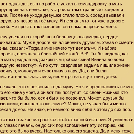
 вот однажды, сын по работе уехал в командировку, а мать
друг пришла к невестке,
устроила там страшный скандал и
шла. После её ухода девушке стало плохо, соседи вызвали
корую, а я позвонил её мужу. Я не знал, что тот уже в дороге
омой. Не просто так позвонил, она сама попросила меня.
ену увезли на скорой, но в больнице она умерла, сердце
рихватило. Муж в дороге начал звонить друзьям. Узнав о смерти
ены, сказал: «Тогда и мне нечего тут делать»». И набрав
корость, врезался в ближайший столб. Всё. Ты бы видела, как
та мать рыдала над закрытым гробом сына! Винила во всем
подлую невестку». А по сути, сварливая ведьма лишила жизни
расивую, молодую и счастливую пару. Да, они были
ействительно счастливы, несмотря на отсутствие детей.
не жаль, что я позвонил тогда мужу. Но я и предположить не мог,
то его жена умрёт, а он вот так поступит
со своей жизнью! Кто
нает, что бы было, если бы я не позвонил. Может, друзья бы
озвонили, и вышло то же самое? Может, не узнал бы и мирно
оехал домой. Не знаю, но немного виню себя в этом до сих пор.
а этом он закончил рассказ этой страшной истории. Я увидела в
го глазах печаль, он до сих пор вспоминает эту историю, как
удто это было вчера. Настолько она его задела. Да и меня тоже.