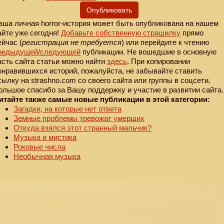
Опубликовать
аша личная horror-история может быть опубликована на нашем
айте уже сегодня!
Добавьте собственную страшилку
прямо
ейчас (
регистрация не требуется
) или перейдите к чтению
редыдущей
/следующей
публикации. Не вошедшие в основную
асть сайта статьи можно найти
здесь
. При копировании
онравившихся историй, пожалуйста, не забывайте ставить
сылку на strashno.com со своего сайта или группы в соцсети.
ольшое спасибо за Вашу поддержку и участие в развитии сайта.
итайте также самые новые публикации в этой категории:
Загадки, на которые нет ответа
Земные проблемы тревожат умерших
Откуда взялся этот странный мальчик?
Музыка и мистика
Роковые числа
Необычная музыка