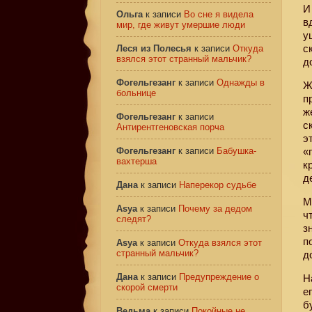
И
Ольга
к записи
Во сне я видела
в
мир, где живут умершие люди
у
с
Леся из Полесья
к записи
Откуда
взялся этот странный мальчик?
д
Фогельгезанг
к записи
Однажды в
Ж
больнице
п
ж
Фогельгезанг
к записи
с
Антирентгеновская порча
э
Фогельгезанг
к записи
Бабушка-
«
вахтерша
к
д
Дана
к записи
Наперекор судьбе
М
Asya
к записи
Почему за дедом
ч
следят?
з
п
Asya
к записи
Откуда взялся этот
странный мальчик?
д
Дана
к записи
Предупреждение о
Н
скорой смерти
е
б
Ведьма
к записи
Покойные не