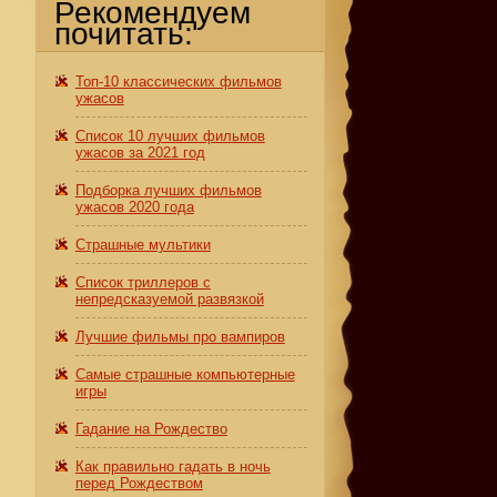
Рекомендуем
почитать:
Топ-10 классических фильмов
ужасов
Список 10 лучших фильмов
ужасов за 2021 год
Подборка лучших фильмов
ужасов 2020 года
Страшные мультики
Список триллеров с
непредсказуемой развязкой
Лучшие фильмы про вампиров
Самые страшные компьютерные
игры
Гадание на Рождество
Как правильно гадать в ночь
перед Рождеством