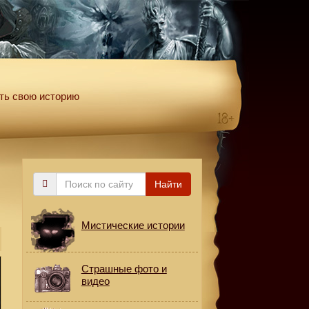
ть свою историю
Поиск
Найти
по
сайту
Мистические истории
Страшные фото и
видео