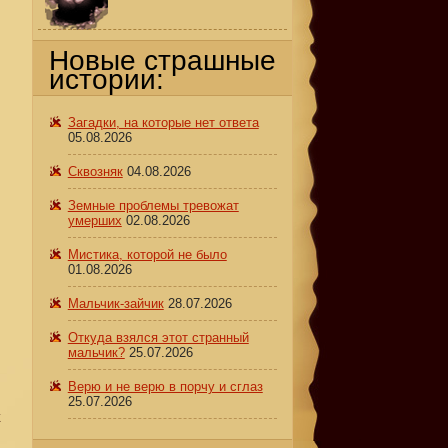
Новые страшные
истории:
Загадки, на которые нет ответа
05.08.2026
Сквозняк
04.08.2026
Земные проблемы тревожат
умерших
02.08.2026
Мистика, которой не было
01.08.2026
Мальчик-зайчик
28.07.2026
Откуда взялся этот странный
мальчик?
25.07.2026
Верю и не верю в порчу и сглаз
25.07.2026
к