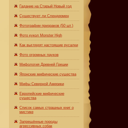
Гадание на Старый Новый год
Существует ли Слендермен
Фотографии призраков (50 шт.)
Фото кукол Monster High
Как выглядят настоящие русалки
Фото огромных пауков
Мифология Древней Греции
Японские мифические существа
Мифы Северной Америки
Европейские мифические
существа
Список самых страшных книг о
мистике
Запрещённые породы
агрессивных собак