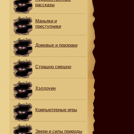
рассказы
Маньяки и
преступники
Домовые и призраки
Страшно смешно
Хэллоуин
Компьютерные игры
Звери и силы природы