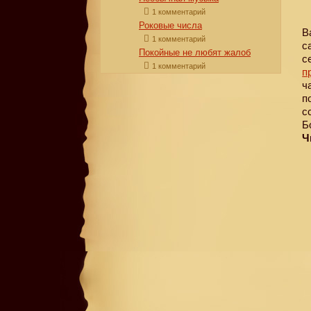
1 комментарий
Роковые числа
В
1 комментарий
с
Покойные не любят жалоб
с
1 комментарий
п
ч
п
с
Б
Ч