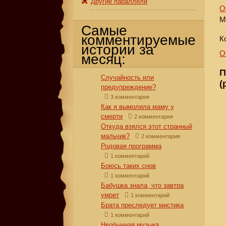
Другие параллели
О
М
Самые
комментируемые
К
истории за
О
месяц:
П
Случайность или
(
предупреждение?
3 комментария
Как я вымолила маму у
смерти
2 комментария
Откуда взялся этот странный
мальчик?
2 комментария
Родовая программа
1 комментарий
Боюсь таких снов
1 комментарий
Бабушка знала, что завтра
умрет
1 комментарий
Брата преследует мистика
1 комментарий
Необычная музыка