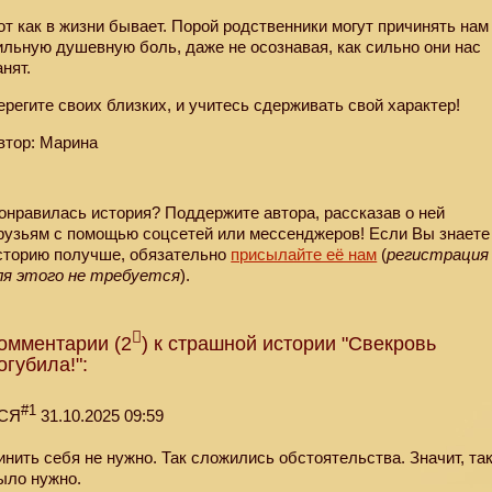
от как в жизни бывает. Порой родственники могут причинять нам
ильную душевную боль, даже не осознавая, как сильно они нас
анят.
ерегите своих близких, и учитесь сдерживать свой характер!
втор: Марина
онравилась история? Поддержите автора, рассказав о ней
рузьям с помощью соцсетей или мессенджеров! Если Вы знаете
сторию получше, обязательно
присылайте её нам
(
регистрация
ля этого не требуется
).
омментарии (2
) к страшной истории "Свекровь
огубила!":
#1
СЯ
31.10.2025 09:59
инить себя не нужно. Так сложились обстоятельства. Значит, та
ыло нужно.