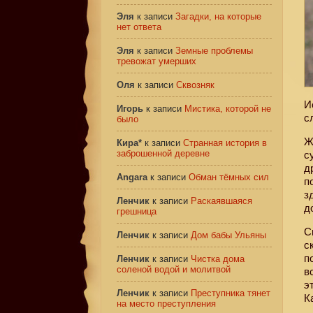
Эля
к записи
Загадки, на которые
нет ответа
Эля
к записи
Земные проблемы
тревожат умерших
Оля
к записи
Сквозняк
И
Игорь
к записи
Мистика, которой не
с
было
Ж
Кира*
к записи
Странная история в
заброшенной деревне
с
д
Angara
к записи
Обман тёмных сил
п
з
Ленчик
к записи
Раскаявшаяся
д
грешница
С
Ленчик
к записи
Дом бабы Ульяны
с
п
Ленчик
к записи
Чистка дома
соленой водой и молитвой
в
э
Ленчик
к записи
Преступника тянет
К
на место преступления