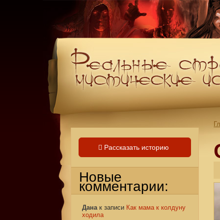
Г
Рассказать историю
Новые
комментарии:
Дана
к записи
Как мама к колдуну
ходила