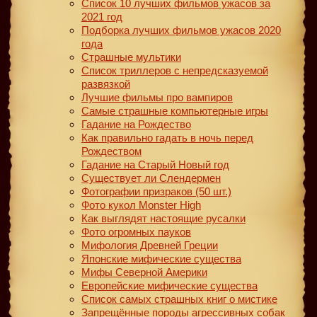
Список 10 лучших фильмов ужасов за
2021 год
Подборка лучших фильмов ужасов 2020
года
Страшные мультики
Список триллеров с непредсказуемой
развязкой
Лучшие фильмы про вампиров
Самые страшные компьютерные игры
Гадание на Рождество
Как правильно гадать в ночь перед
Рождеством
Гадание на Старый Новый год
Существует ли Слендермен
Фотографии призраков (50 шт.)
Фото кукол Monster High
Как выглядят настоящие русалки
Фото огромных пауков
Мифология Древней Греции
Японские мифические существа
Мифы Северной Америки
Европейские мифические существа
Список самых страшных книг о мистике
Запрещённые породы агрессивных собак