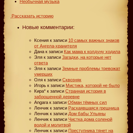
Необычная музыка
Рассказать историю
Новые комментарии:
Ксения
к записи
10 самых важных знаков
от Ангела-хранителя
Дана
к записи
Как мама к колдуну ходила
Эля
к записи
Загадки, на которые нет
ответа
Эля
к записи
Земные проблемы тревожат
умерших
Оля
к записи
Сквозняк
Игорь
к записи
Мистика, которой не было
Кира*
к записи
Странная история в
заброшенной деревне
Angara
к записи
Обман тёмных сил
Ленчик
к записи
Раскаявшаяся грешница
Ленчик
к записи
Дом бабы Ульяны
Ленчик
к записи
Чистка дома соленой
водой и молитвой
Ленчик
к записи
Преступника тянет на