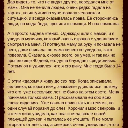
Дар видеть то, что не видят другие, передался мне от
мамы. Она не лечила людей, очень редко гадала на
картах, но интуитивно чувствовала человека и
ситуацию, и всегда оказывалась права. Ее сторонились
люди, но когда беда, просили о помощи. И она помогала.
А я просто видела «тени». Однажды шли с мамой, и я
увидела мужчину, который очень странно с удивлением
смотрел на меня. Я потянула маму за руку и показала не
него, даже описала, но мама ничего не увидела, зато
поверила. Сказала, скорее всего, он умер, и так как не
прошло еще 40 дней, его душа блуждает среди живых.
Потому он и удивился, что я его вижу. Мне тогда было 14
лет.
С этим «даром» я живу до сих пор. Когда описывала
человека, которого вижу, знакомые удивлялись, потому
что его
уже несколько лет не было на этом свете. Меня
понимала только мама. Я рассказывала ей обо всех
своих видениях. Уже начала привыкать к «теням», но
один случай поразил до слез. Хоронили мою свекровь, и
я отчетливо увидела, как она стояла возле своей
плачущей дочери и пыталась ее утешить! Я не могла
оторвать от нее глаз, а свекровь очень удивилась, что я