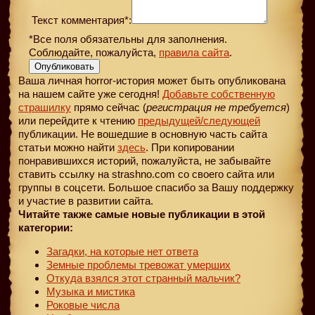
Текст комментария*:
*Все поля обязательны для заполнения.
Соблюдайте, пожалуйста,
правила сайта
.
Опубликовать
Ваша личная horror-история может быть опубликована
на нашем сайте уже сегодня!
Добавьте собственную
страшилку
прямо сейчас (
регистрация не требуется
)
или перейдите к чтению
предыдущей
/следующей
публикации. Не вошедшие в основную часть сайта
статьи можно найти
здесь
. При копировании
понравившихся историй, пожалуйста, не забывайте
ставить ссылку на strashno.com со своего сайта или
группы в соцсети. Большое спасибо за Вашу поддержку
и участие в развитии сайта.
Читайте также самые новые публикации в этой
категории:
Загадки, на которые нет ответа
Земные проблемы тревожат умерших
Откуда взялся этот странный мальчик?
Музыка и мистика
Роковые числа