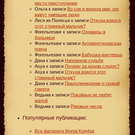
место преступления
Ольга
к записи
Во сне я видела мир, где
живут умершие люди
Леся из Полесья
к записи
Откуда взялся
этот странный мальчик?
Фогельгезанг
к записи
Однажды в
больнице
Фогельгезанг
к записи
Антирентгеновская
порча
Фогельгезанг
к записи
Бабушка-вахтерша
Дана
к записи
Наперекор судьбе
Asya
к записи
Почему за дедом следят?
Asya
к записи
Откуда взялся этот
странный мальчик?
Дана
к записи
Предупреждение о скорой
смерти
Ведьма
к записи
Покойные не любят
жалоб
Ведьма
к записи
Роковые числа
Популярные публикации:
Все фаталити Mortal Kombat