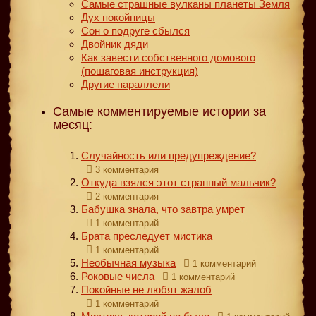
Самые страшные вулканы планеты Земля
Дух покойницы
Сон о подруге сбылся
Двойник дяди
Как завести собственного домового
(пошаговая инструкция)
Другие параллели
Самые комментируемые истории за
месяц:
Случайность или предупреждение?
3 комментария
Откуда взялся этот странный мальчик?
2 комментария
Бабушка знала, что завтра умрет
1 комментарий
Брата преследует мистика
1 комментарий
Необычная музыка
1 комментарий
Роковые числа
1 комментарий
Покойные не любят жалоб
1 комментарий