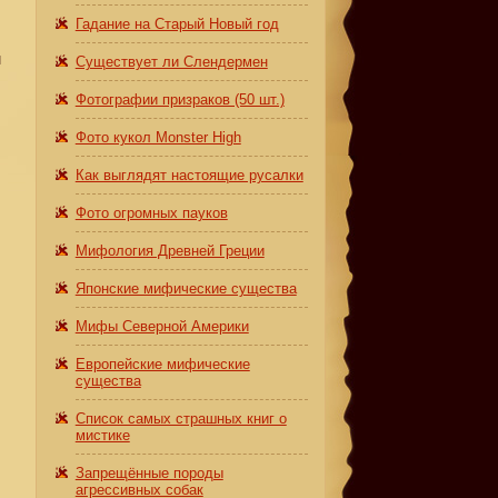
Гадание на Старый Новый год
м
Существует ли Слендермен
Фотографии призраков (50 шт.)
Фото кукол Monster High
Как выглядят настоящие русалки
Фото огромных пауков
Мифология Древней Греции
Японские мифические существа
Мифы Северной Америки
Европейские мифические
существа
Список самых страшных книг о
мистике
Запрещённые породы
агрессивных собак