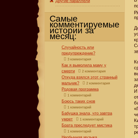
Другие параллели
п
р
Самые
п
комментируемые
Д
истории за
у
месяц:
к
С
Случайность или
з
предупреждение?
3 комментария
К
Как я вымолила маму у
с
смерти
2 комментария
в
Откуда взялся этот странный
з
мальчик?
2 комментария
д
Родовая программа
И
1 комментарий
о
Боюсь таких снов
б
1 комментарий
«
Бабушка знала, что завтра
ч
умрет
1 комментарий
К
Брата преследует мистика
т
1 комментарий
р
Необычная музыка