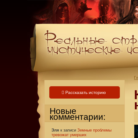
Г
Рассказать историю
Новые
комментарии:
Эля
к записи
Земные проблемы
тревожат умерших