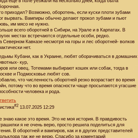
огда еще в поле уезжали на несколько дней, когда была
борочная.
то приходил? Возможно, оборотень, если куски плоти зубами
ог вырвать. Вампиры обычно делают прокол зубами и пьют
ровь, им мясо не нужно.
ольше всего оборотней в Сибири, на Урале и в Карпатах. В
ругих местах встречаются отдельные особи, редко.
а Северном Кавказе несмотря на горы и лес оборотней- волков
рактически нет.
едьмы Кубани, как в Украине, любят оборачиваться в домашних
ивотных- кур,
оров или овец. Тотемами выбирают кошек или собак, тогда в
оскве и Подмосковье любят сов.
обавлю, что численность оборотней резко возрастает во время
ойн, потому что во время опасности чаще просыпаются угасшие
пособности человека и рода.
тветить
#2
истика
13.07.2025 12:29
е знаю какое это время. Это не моя история. В правдивость
трашилки я не очень верю, просто решила поделиться для
тения. В оборотней и вампиров, как и в других представителей
ольклора так же не верю. Спасибо за коментарий