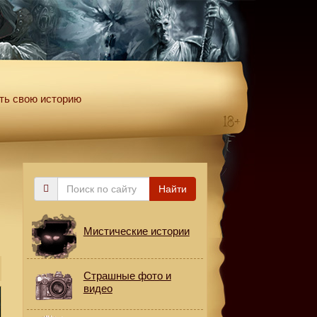
ть свою историю
Поиск
Найти
по
сайту
Мистические истории
Страшные фото и
видео