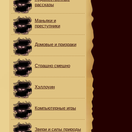
м
рассказы
Маньяки и
преступники
Домовые и призраки
Страшно смешно
Хэллоуин
Компьютерные игры
Звери и силы природы