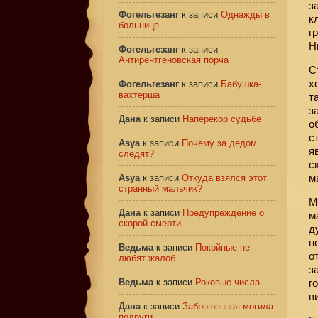
з
Фогельгезанг
к записи
Однажды в
к
больнице
г
Н
Фогельгезанг
к записи
Антирентгеновская порча
С
х
Фогельгезанг
к записи
Бабушка-
вахтерша
т
з
Дана
к записи
Наперекор судьбе
о
с
Asya
к записи
Почему за дедом
я
следят?
с
м
Asya
к записи
Откуда взялся этот
странный мальчик?
М
Дана
к записи
Предупреждение о
м
скорой смерти
д
н
Ведьма
к записи
Покойные не
о
любят жалоб
з
Ведьма
к записи
Роковые числа
г
в
Дана
к записи
Заброшенная могила
подруги