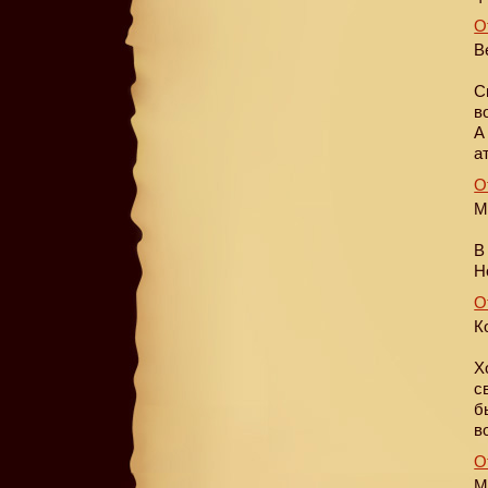
О
В
С
в
А
а
О
М
В
Н
О
К
Х
с
б
в
О
М