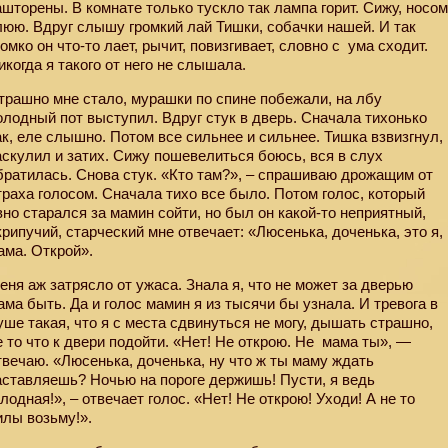
ашторены. В комнате только тускло так лампа горит. Сижу, носо
люю. Вдруг слышу громкий лай Тишки, собачки нашей. И так
ромко он что-то лает, рычит, повизгивает, словно с
ума сходит.
икогда я такого от него не слышала.
трашно мне стало, мурашки по спине побежали, на лбу
олодный пот выступил. Вдруг стук в дверь. Сначала тихонько
ак, еле слышно. Потом все сильнее и сильнее. Тишка взвизгнул,
аскулил и затих. Сижу пошевелиться боюсь, вся в слух
братилась. Снова стук. «Кто там?», – спрашиваю дрожащим от
траха голосом. Сначала тихо все было. Потом голос, который
вно старался за мамин сойти, но был он какой-то неприятный,
крипучий, старческий мне отвечает: «Люсенька, доченька, это я,
ама. Открой».
еня аж затрясло от ужаса. Знала я, что не может за дверью
ама быть. Да и голос мамин я из тысячи бы узнала. И тревога в
уше такая, что я с места сдвинуться не могу, дышать страшно,
е то что к двери подойти. «Нет! Не открою. Не
мама ты», —
твечаю. «Люсенька, доченька, ну что ж ты маму ждать
аставляешь? Ночью на пороге держишь! Пусти, я ведь
олодная!», – отвечает голос. «Нет! Не открою! Уходи! А не то
илы возьму!».