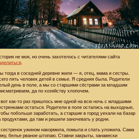
стория не моя, но очень захотелось с читателями сайта
оделиться
.
ы тогда в соседней деревне жили — я, отец, мама и сестры.
сего пять человек детей в семье. Я средняя была. Родители
елый день в поле, а мы со старшими сёстрами за младшим
рисматриваем, да по хозяйству хлопочем.
 вот как-то раз пришлось мне одной на всю ночь с младшими
естренками остаться. Родители в поле остались на выходные,
тобы побольше заработать, а старшие в город уехали на базар
а продуктами, да там и решили заночевать у родни.
 сестренок ужином накормила, помыла и спать уложила. Сама
ижу, белье рваное штопаю. Ставни закрыты, занавески