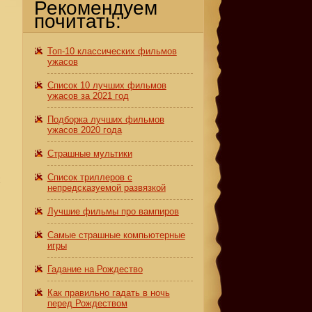
Рекомендуем
почитать:
Топ-10 классических фильмов
ужасов
Список 10 лучших фильмов
ужасов за 2021 год
Подборка лучших фильмов
ужасов 2020 года
Страшные мультики
Список триллеров с
х
непредсказуемой развязкой
Лучшие фильмы про вампиров
Самые страшные компьютерные
игры
Гадание на Рождество
Как правильно гадать в ночь
перед Рождеством