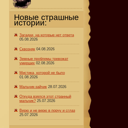
Новые страшные
истории:
Загадки, на которые нет ответа
05.08.2026
Сквозняк
04.08.2026
Земные проблемы тревожат
умерших
02.08.2026
:
Мистика, которой не было
01.08.2026
Мальчик-зайчик
28.07.2026
Откуда взялся этот странный
мальчик?
25.07.2026
Верю и не верю в порчу и сглаз
25.07.2026