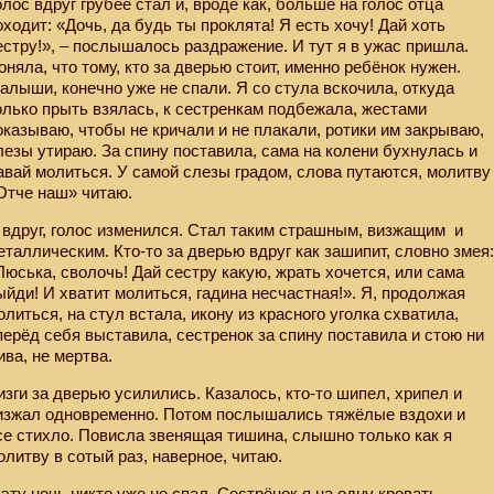
олос вдруг грубее стал и, вроде как, больше на голос отца
оходит: «Дочь, да будь ты проклята! Я есть хочу! Дай хоть
естру!», – послышалось раздражение. И тут я в ужас пришла.
оняла, что тому, кто за дверью стоит, именно ребёнок нужен.
алыши, конечно уже не спали. Я со стула вскочила, откуда
олько прыть взялась, к сестренкам подбежала, жестами
оказываю, чтобы не кричали и не плакали, ротики им закрываю,
лезы утираю. За спину поставила, сама на колени бухнулась и
авай молиться. У самой слезы градом, слова путаются, молитву
Отче наш» читаю.
 вдруг, голос изменился. Стал таким страшным, визжащим
и
еталлическим. Кто-то за дверью вдруг как зашипит, словно змея
Люська, сволочь! Дай сестру какую, жрать хочется, или сама
ыйди! И хватит молиться, гадина несчастная!». Я, продолжая
олиться, на стул встала, икону из красного уголка схватила,
перёд себя выставила, сестренок за спину поставила и стою ни
ива, не мертва.
изги за дверью усилились. Казалось, кто-то шипел, хрипел и
изжал одновременно. Потом послышались тяжёлые вздохи и
се стихло. Повисла звенящая тишина, слышно только как я
олитву в сотый раз, наверное, читаю.
 эту ночь никто уже не спал. Сестрёнок я на одну кровать