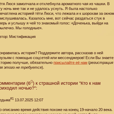
ётя Люся замолчала и отхлебнула ароматного чая из чашки. В
ту ночь мне так и не удалось уснуть. Я была настолько
печатлена историей тёти Люси, что лежала и к шорохам за окно
рислушивалась. Казалось мне, вот сейчас раздаться стук в
верь и услышу я чей то знакомый голос: «Доченька, выйди на
рылечко. Мы голодные».
втор: Мистификация
онравилась история? Поддержите автора, рассказав о ней
рузьям с помощью соцсетей или мессенджеров! Если Вы знаете
сторию получше, обязательно
присылайте её нам
(
регистрация
ля этого не требуется
).
омментарии (6
) к страшной истории "Кто к нам
риходил ночью?":
#1
едьма
13.07.2025 12:07
о описанию время действия похоже на конец 19-начало 20 века.