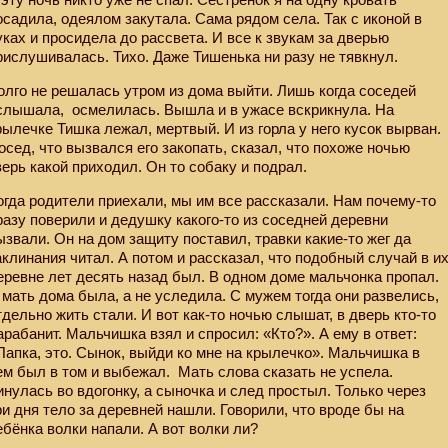
осадила, одеялом закутала. Сама рядом села. Так с иконой в
уках и просидела до рассвета. И все к звукам за дверью
рислушивалась. Тихо. Даже Тишенька ни разу не тявкнул.
олго не решалась утром из дома выйти. Лишь когда соседей
слышала,
осмелилась. Вышла и в ужасе вскрикнула. На
рылечке Тишка лежал, мертвый. И из горла у него кусок вырван.
осед, что вызвался его закопать, сказал, что похоже ночью
верь какой приходил. Он то собаку и подрал.
огда родители приехали, мы им все рассказали. Нам почему-то
разу поверили и дедушку какого-то из соседней деревни
ызвали. Он на дом защиту поставил, травки какие-то жег да
аклинания читал. А потом и рассказал, что подобный случай в и
еревне лет десять назад был. В одном доме мальчонка пропал.
 мать дома была, а не уследила. С мужем тогда они развелись,
тдельно жить стали. И вот как-то ночью слышат, в дверь кто-то
арабанит. Мальчишка взял и спросил: «Кто?». А ему в ответ:
Папка, это. Сынок, выйди ко мне на крылечко». Мальчишка в
ем был в том и выбежал.
Мать слова сказать не успела.
инулась во вдогонку, а сыночка и след простыл. Только через
ри дня тело за деревней нашли. Говорили, что вроде бы на
ебёнка волки напали. А вот волки ли?