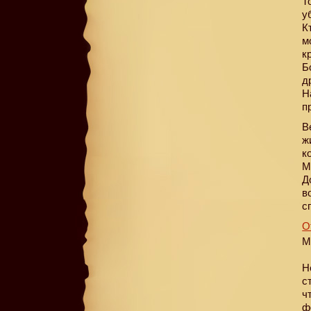
Т
у
К
м
к
Б
д
Н
п
В
ж
к
М
Д
в
с
О
М
Н
с
ч
ф