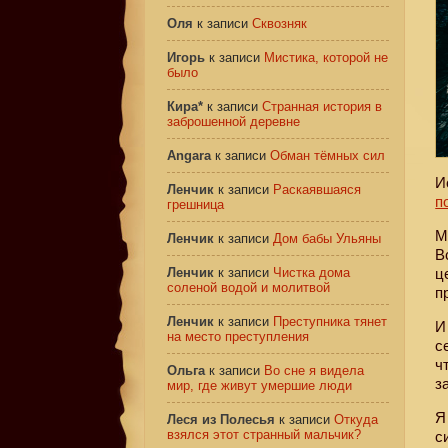
Оля
к записи
Сквозняк
Игорь
к записи
Мистика, которой не
было
Кира*
к записи
Странная история в
заброшенной деревне
Angara
к записи
Обман тёмных сил
И
Ленчик
к записи
Раскаявшаяся
п
грешница
М
Ленчик
к записи
Дом бабы Ульяны
В
Ленчик
к записи
Чистка дома
ц
соленой водой и молитвой
п
Ленчик
к записи
Преступника тянет
И
на место преступления
с
ч
Ольга
к записи
Во сне я видела
з
мир, где живут умершие люди
Я
Леся из Полесья
к записи
Откуда
взялся этот странный мальчик?
с