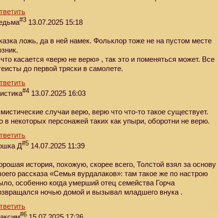
тветить
#3
едьма
13.07.2025 15:18
казка ложь, да в ней намек. Фольклор тоже не на пустом месте
озник.
 что касается «верю не верю» , так это и поменяться может. Все
теисты до первой тряски в самолете.
тветить
#4
истика
13.07.2025 16:03
 мистические случаи верю, верю что что-то такое существует.
о в некоторых персонажей таких как упыри, оборотни не верю.
тветить
#5
ошка Д
14.07.2025 11:39
орошая история, похожую, скорее всего, Толстой взял за основу
воего рассказа «Семья вурдалаков»: там такое же по настрою
ыло, особенно когда умерший отец семейства Горча
озвращался ночью домой и вызывал младшего внука .
тветить
#6
аксим
15.07.2025 17:26