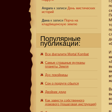
Г
п
Angara
к записи
День мистических
с
историй
П
М
Дана
к записи
Порча на
кладбищенскую землю
т
п
с
Популярные
д
публикации:
«
И
Все фаталити Mortal Kombat
м
«
Самые страшные вулканы
в
планеты Земля
м
Дух покойницы
в
ж
Сон о подруге сбылся
В
Двойник дяди
в
в
Как завести собственного
м
домового (пошаговая инструкция)
В