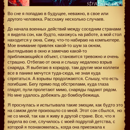
Во сне я попадаю в будущее, неважно, в свое или
другого человека. Расскажу несколько случаев.
До начала военных действий между соседним странами
я видела сон, как будто, нахожусь на работе, а мой стол
находится у окна. Сижу, что-то набираю на компьютере.
Мое внимание привлек какой-то шум за окном,
выглядываю в окно и замечаю какой-то
приближающийся объект, становится тревожно и очень
страшно. Отбегаю от окна и слышу недалеко взрыв
снаряда. Я выбегаю в коридор, там другие мои коллеги
все в панике мечутся туда-сюда, не зная куда
спрятаться. А взрывы продолжаются. Слышу, что есть
погибшие. Бегу прямо под обстрелами, куда глаза
глядят, пули пролетают мимо, снаряды падают рядом.
Но мне удалось добежать до бомбоубежища.
Я проснулась и испытывала такие эмоции, как будто это
на самом деле произошло со мной. Этот сон сбылся,
но
не со мной, так как я живу в другой стране. Все, что я
видела во сне, случилось с моей подругой детства, с
которой я познакомилась, когда она приезжала к