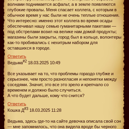
волнами поднимается асфальт, а в земле появляются
глубокие провалы. Меня спасает коллега, с которым в
обычное время у нас были не очень теплые отношения.
Что интересно: именно этот коллега во время осады
обеспечивал нашу семью гуманитарными пакетами —
под обстрелами возил на велике нам домой продукты;
магазины были закрыты, город был в кольце, волонтеры
как-то пробивались с нехитрым набором для
оставшихся в городе.
Ответить
#2
Ведьма
18.03.2025 10:49
Все указывает на то, что проблемы гораздо глубже и
серьезнее, чем просто разногласия и непонятки между
соседями. Значит, это все это зрело и крепчало со
временем и должно было случиться.
А что будет дальше, кому что снится?
Ответить
#3
Кошка Д
18.03.2025 11:28
Ведьма, здесь где-то на сайте девочка описала свой сон
— мне запомнилось, что она видела вроде бы черного