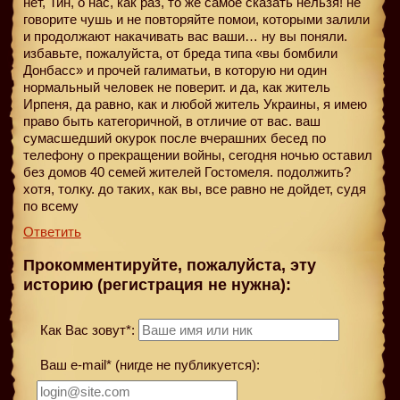
нет, Тин, о нас, как раз, то же самое сказать нельзя! не
говорите чушь и не повторяйте помои, которыми залили
и продолжают накачивать вас ваши… ну вы поняли.
избавьте, пожалуйста, от бреда типа «вы бомбили
Донбасс» и прочей галиматьи, в которую ни один
нормальный человек не поверит. и да, как житель
Ирпеня, да равно, как и любой житель Украины, я имею
право быть категоричной, в отличие от вас. ваш
сумасшедший окурок после вчерашних бесед по
телефону о прекращении войны, сегодня ночью оставил
без домов 40 семей жителей Гостомеля. подолжить?
хотя, толку. до таких, как вы, все равно не дойдет, судя
по всему
Ответить
Прокомментируйте, пожалуйста, эту
историю (регистрация не нужна):
Как Вас зовут*:
Ваш e-mail* (нигде не публикуется):