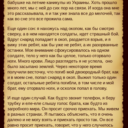
бабушке на летние каникулы из Украины. Хоть прошло
много лет, мы с ней до сих пор на связи. И когда она мне
это рассказывала, я и так уже знала все до мелочей, так
как во сне это все прожила сама.
Еще один сон: я нахожусь над окопом, как бы смотрю
сверху, а в нем находятся солдаты, идет страшный бой.
Вдруг снаряд попадает в окоп, раздается взрыв, и я
вижу этих ребят, как бы уже не ребят, а их разорванные
останки. Мое внимание сфокусировалось на одном
солдате, тело у него как бы целое, только оторвало
ноги. Много крови. Лицо разглядеть я не успела,
оно
было засыпано землей. Через некоторое время
получили весточку, что погиб мой двоюродный брат, как
и в моем сне, попал снаряд в окоп. Выжил только один
солдат, остальные ребята погибли, в том числе и мой
брат, ему оторвало ноги, и осколок попал в голову.
И еще один случай. Как будто звонит телефон, я беру
трубку и еле-еле слышу голос брата, как будто из
загробного мира. Он просит срочно приехать. Мы живем
в разных странах. Я пытаюсь объяснить, что я очень
далеко и не могу взять и приехать просто так. Он все
равно просит приехать, говорит, что у него случилось