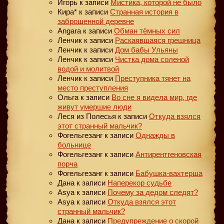
Игорь
к записи
Мистика, которой не было
Кира*
к записи
Странная история в
заброшенной деревне
Angara
к записи
Обман тёмных сил
Ленчик
к записи
Раскаявшаяся грешница
Ленчик
к записи
Дом бабы Ульяны
Ленчик
к записи
Чистка дома соленой
водой и молитвой
Ленчик
к записи
Преступника тянет на
место преступления
Ольга
к записи
Во сне я видела мир, где
живут умершие люди
Леся из Полесья
к записи
Откуда взялся
этот странный мальчик?
Фогельгезанг
к записи
Однажды в
больнице
Фогельгезанг
к записи
Антирентгеновская
порча
Фогельгезанг
к записи
Бабушка-вахтерша
Дана
к записи
Наперекор судьбе
Asya
к записи
Почему за дедом следят?
Asya
к записи
Откуда взялся этот
странный мальчик?
Дана
к записи
Предупреждение о скорой