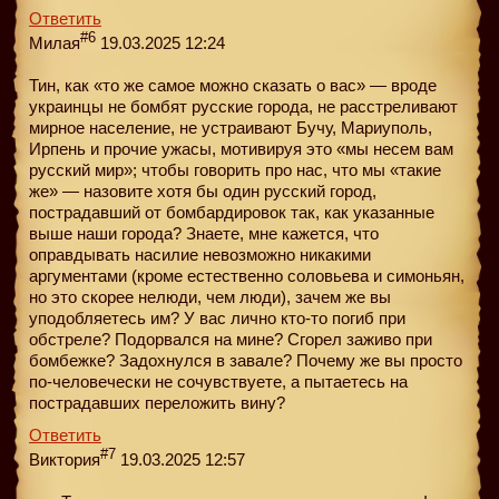
Ответить
#6
Милая
19.03.2025 12:24
Тин, как «то же самое можно сказать о вас» — вроде
украинцы не бомбят русские города, не расстреливают
мирное население, не устраивают Бучу, Мариуполь,
Ирпень и прочие ужасы, мотивируя это «мы несем вам
русский мир»; чтобы говорить про нас, что мы «такие
же» — назовите хотя бы один русский город,
пострадавший от бомбардировок так, как указанные
выше наши города? Знаете, мне кажется, что
оправдывать насилие невозможно никакими
аргументами (кроме естественно соловьева и симоньян,
но это скорее нелюди, чем люди), зачем же вы
уподобляетесь им? У вас лично кто-то погиб при
обстреле? Подорвался на мине? Сгорел заживо при
бомбежке? Задохнулся в завале? Почему же вы просто
по-человечески не сочувствуете, а пытаетесь на
пострадавших переложить вину?
Ответить
#7
Виктория
19.03.2025 12:57