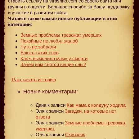
ставить ссылку на strashno.com со своего сайта или
группы в соцсети. Большое спасибо за Вашу поддержку
и участие в развитии сайта.
Читайте также самые новые публикации в этой
категории:
Земные проблемы тревожат умерших
Покойные не любят жалоб
Чуть не забрали
Боюсь таких снов
Как я вымолила маму у смерти
Зачем нам снятся вещие сны?
Рассказать историю
Новые комментарии:
Дана
к записи
Как мама к колдуну ходила
Эля
к записи
Загадки, на которые нет
ответа
Эля
к записи
Земные проблемы тревожат
умерших
Оля
к записи
Сквозняк