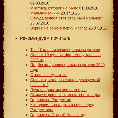
02.08.2026
Мистика, которой не было
01.08.2026
Мальчик-зайчик
28.07.2026
Откуда взялся этот странный мальчик?
25.07.2026
Верю и не верю в порчу и сглаз
25.07.2026
Рекомендуем почитать:
Топ-10 классических фильмов ужасов
Список 10 лучших фильмов ужасов за
2021 год
Подборка лучших фильмов ужасов 2020
года
Страшные мультики
Список триллеров с непредсказуемой
развязкой
Лучшие фильмы про вампиров
Самые страшные компьютерные игры
Гадание на Рождество
Как правильно гадать в ночь перед
Рождеством
Гадание на Старый Новый год