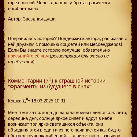
горе с женой. Через два дня, у брата трагически
погибает жена.
Автор: Звездная душа
Понравилась история? Поддержите автора, рассказав о
ней друзьям с помощью соцсетей или мессенджеров!
Если Вы знаете историю получше, обязательно
присылайте её нам
(
регистрация для этого не
требуется
).
Комментарии (7
) к страшной истории
"Фрагменты из будущего в снах":
#1
Кошка Д
18.03.2025 10:31
Мне тоже за полгода до начала войны снился сон: лето,
середина дня, солнце яркое сияет и вдруг в небе
возникает три ярко-светящихся объекта, они
объединяются в один и из него начинается как будто
обстрел крупнокалиберной — я вижу, как от взрывов