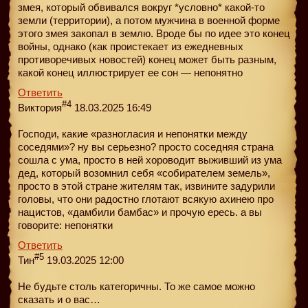
змея, который обвивался вокруг *условно* какой-то
земли (территории), а потом мужчина в военной форме
этого змея закопал в землю. Вроде бы по идее это конец
войны, однако (как проистекает из ежедневных
противоречивых новостей) конец может быть разным,
какой конец иллюстрирует ее сон — непонятно
Ответить
#4
Виктория
18.03.2025 16:49
Господи, какие «разногласия и непонятки между
соседями»? ну вы серьезно? просто соседняя страна
сошла с ума, просто в ней хороводит выживший из ума
дед, который возомнил себя «собирателем земель»,
просто в этой стране жителям так, извините задурили
головы, что они радостно глотают всякую ахинею про
нацистов, «дамбили бамбас» и прочую ересь. а вы
говорите: непонятки
Ответить
#5
Тин
19.03.2025 12:00
Не будьте столь категоричны. То же самое можно
сказать и о вас…