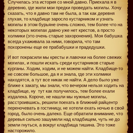
Случилась эта история со мной давно. Приехала я в
деревню, где жили мои предки проведать могилы. Хочу
сказать, что я давно там не была, а так как деревня
глухая, то кладбище заросло кустарником и узнать
могилы в этом бурьяне очень сложно, тем более что на
некоторых могилах давно уже нет крестов, а просто
холмики (это очень старые захоронения). Моя бабушка
всегда ухаживала за ними, говорила, что там
похоронены еще ее прабабушки и прадедушки.
И вот покрасили мы кресты и лавочки на более свежих
могилах, и пошли искать среди кустарников старые
курганы. Ходим, ходим, и не можем найти. Кладбище-то
не совсем большое, да я и знала, где эти холмики
находятся, а тут все никак не найти. А дело было уже
ближе к закату, мы знали, что вечером нельзя ходить на
кладбище, ну
тут как получилось, тем более ехали
издалека. Короче, не нашли мы нужные могилы,
расстроившись, решили поехать в ближний райцентр
переночевать в гостиницу, не хотели ехать ночью в свой
город, было очень далеко. Еще обратили внимание, что
деревья сильно зашумели над кладбищем, чуть не до
земли гнуться, а вокруг кладбища тишина. Это тоже
насторожило.