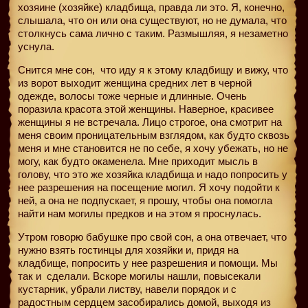
хозяине (хозяйке) кладбища, правда ли это. Я, конечно,
слышала, что он или она существуют, но не думала, что
столкнусь сама лично с таким. Размышляя, я незаметно
уснула.
Снится мне сон,
что иду я к этому кладбищу и вижу, что
из ворот выходит женщина средних лет в черной
одежде, волосы тоже черные и длинные. Очень
поразила красота этой женщины. Наверное, красивее
женщины я не встречала. Лицо строгое, она смотрит на
меня своим проницательным взглядом, как будто сквозь
меня и мне становится не по себе, я хочу убежать, но не
могу, как будто окаменела. Мне приходит мысль в
голову, что это же хозяйка кладбища и надо попросить у
нее разрешения на посещение могил. Я хочу подойти к
ней, а она не подпускает, я прошу, чтобы она помогла
найти нам могилы предков и на этом я проснулась.
Утром говорю бабушке про свой сон, а она отвечает, что
нужно взять гостинцы для хозяйки и, придя на
кладбище, попросить у нее разрешения и помощи. Мы
так и
сделали. Вскоре могилы нашли, повысекали
кустарник, убрали листву, навели порядок и с
радостным сердцем засобирались домой, выходя из