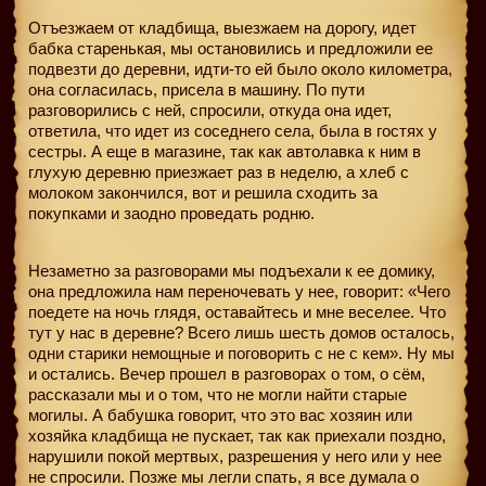
Отъезжаем от кладбища, выезжаем на дорогу, идет
бабка старенькая, мы остановились и предложили ее
подвезти до деревни, идти-то ей было около километра,
она согласилась, присела в машину. По пути
разговорились с ней, спросили, откуда она идет,
ответила, что идет из соседнего села, была в гостях у
сестры. А еще в магазине, так как автолавка к ним в
глухую деревню приезжает раз в неделю, а хлеб с
молоком закончился, вот и решила сходить за
покупками и заодно проведать родню.
Незаметно за разговорами мы подъехали к ее домику,
она предложила нам переночевать у нее, говорит: «Чего
поедете на ночь глядя, оставайтесь и мне веселее. Что
тут у нас в деревне? Всего лишь шесть домов осталось,
одни старики немощные и поговорить с не с кем». Ну мы
и остались. Вечер прошел в разговорах о том, о сём,
рассказали мы и о том, что не могли найти старые
могилы. А бабушка говорит, что это вас хозяин или
хозяйка кладбища не пускает, так как приехали поздно,
нарушили покой мертвых, разрешения у него или у нее
не спросили. Позже мы легли спать, я все думала о