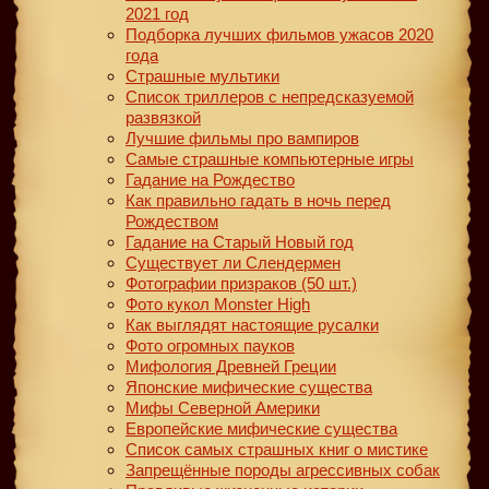
2021 год
Подборка лучших фильмов ужасов 2020
года
Страшные мультики
Список триллеров с непредсказуемой
развязкой
Лучшие фильмы про вампиров
Самые страшные компьютерные игры
Гадание на Рождество
Как правильно гадать в ночь перед
Рождеством
Гадание на Старый Новый год
Существует ли Слендермен
Фотографии призраков (50 шт.)
Фото кукол Monster High
Как выглядят настоящие русалки
Фото огромных пауков
Мифология Древней Греции
Японские мифические существа
Мифы Северной Америки
Европейские мифические существа
Список самых страшных книг о мистике
Запрещённые породы агрессивных собак