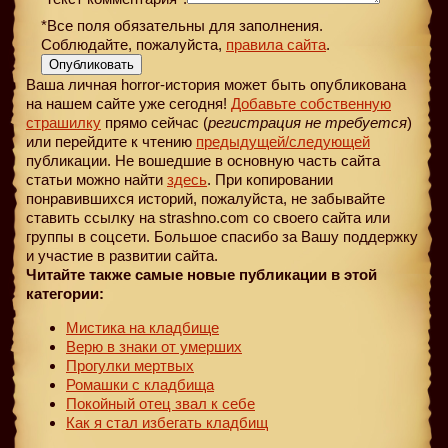
*Все поля обязательны для заполнения.
Соблюдайте, пожалуйста,
правила сайта
.
Опубликовать
Ваша личная horror-история может быть опубликована
на нашем сайте уже сегодня!
Добавьте собственную
страшилку
прямо сейчас (
регистрация не требуется
)
или перейдите к чтению
предыдущей
/следующей
публикации. Не вошедшие в основную часть сайта
статьи можно найти
здесь
. При копировании
понравившихся историй, пожалуйста, не забывайте
ставить ссылку на strashno.com со своего сайта или
группы в соцсети. Большое спасибо за Вашу поддержку
и участие в развитии сайта.
Читайте также самые новые публикации в этой
категории:
Мистика на кладбище
Верю в знаки от умерших
Прогулки мертвых
Ромашки с кладбища
Покойный отец звал к себе
Как я стал избегать кладбищ