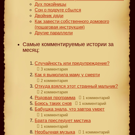
Дух покойницы
Сон о подруге сбылся
Двойник дяди
Как завести собственного домового
(пошаговая инструкция)
Другие параллели
Самые комментируемые истории за
месяц:
Случайность или предупреждение?
3 комментария
Как я вымолила маму у смерти
2 комментария
Откуда взялся этот странный мальчик?
2 комментария
Родовая программа
1 комментарий
Боюсь таких снов
1 комментарий
Бабушка знала, что завтра умрет
1 комментарий
Брата преследует мистика
1 комментарий
Необычная музыка
1 комментарий