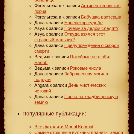
Фогельгезанг
к записи
Антирентгеновская
порча
Фогельгезанг
к записи
Бабушка-вахтерша
Дана
к записи
Наперекор судьбе
Asya
к записи
Почему за дедом следят?
Asya
к записи
Откуда взялся этот
странный мальчик?
Дана
к записи
Предупреждение о скорой
смерти
Ведьма
к записи
Покойные не любят
жалоб
Ведьма
к записи
Роковые числа
Дана
к записи
Заброшенная могила
подруги
Angara
к записи
День мистических
историй
Дана
к записи
Порча на кладбищенскую
землю
Популярные публикации:
Все фаталити Mortal Kombat
Самые страшные вулканы планеты Земля