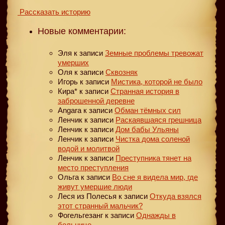
Рассказать историю
Новые комментарии:
Эля
к записи
Земные проблемы тревожат
умерших
Оля
к записи
Сквозняк
Игорь
к записи
Мистика, которой не было
Кира*
к записи
Странная история в
заброшенной деревне
Angara
к записи
Обман тёмных сил
Ленчик
к записи
Раскаявшаяся грешница
Ленчик
к записи
Дом бабы Ульяны
Ленчик
к записи
Чистка дома соленой
водой и молитвой
Ленчик
к записи
Преступника тянет на
место преступления
Ольга
к записи
Во сне я видела мир, где
живут умершие люди
Леся из Полесья
к записи
Откуда взялся
этот странный мальчик?
Фогельгезанг
к записи
Однажды в
больнице