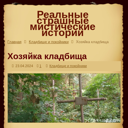
Реальные
страшные
мистические
истории
Главная
Кладбище и покойники
Хозяйка кладбища
Хозяйка кладбища
23.04.2024
1
Кладбище и покойники