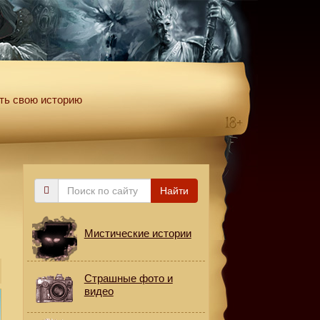
ть свою историю
Поиск
Найти
по
сайту
Мистические истории
Страшные фото и
видео