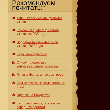
Рекомендуем
почитать:
Топ-10 классических фильмов
ужасов
Список 10 лучших фильмов
ужасов за 2021 год
Подборка лучших фильмов
ужасов 2020 года
Страшные мультики
Список триллеров с
непредсказуемой развязкой
Лучшие фильмы про вампиров
Самые страшные компьютерные
игры
Гадание на Рождество
Как правильно гадать в ночь
перед Рождеством