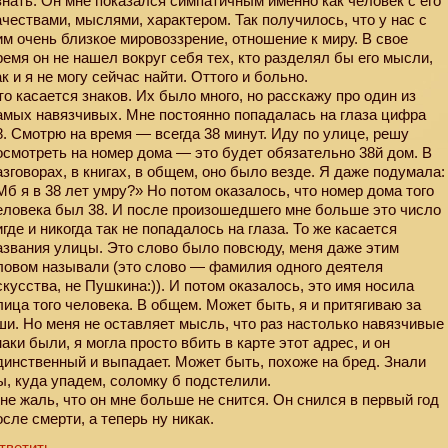
знать. Он мне показался симпатичным именно как человек с его
ачествами, мыслями, характером. Так получилось, что у нас с
им очень близкое мировоззрение, отношение к миру. В свое
ремя он не нашел вокруг себя тех, кто разделял бы его мысли,
ак и я не могу сейчас найти. Оттого и больно.
то касается знаков. Их было много, но расскажу про один из
амых навязчивых. Мне постоянно попадалась на глаза цифра
8. Смотрю на время — всегда 38 минут. Иду по улице, решу
осмотреть на номер дома — это будет обязательно 38й дом. В
азговорах, в книгах, в общем, оно было везде. Я даже подумала:
Мб я в 38 лет умру?» Но потом оказалось, что номер дома того
еловека был 38. И после произошедшего мне больше это число
игде и никогда так не попадалось на глаза. То же касается
азвания улицы. Это слово было повсюду, меня даже этим
ловом называли (это слово — фамилия одного деятеля
скусства, не Пушкина:)). И потом оказалось, это имя носила
лица того человека. В общем. Может быть, я и притягиваю за
ши. Но меня не оставляет мысль, что раз настолько навязчивые
наки были, я могла просто вбить в карте этот адрес, и он
динственный и выпадает. Может быть, похоже на бред. Знали
ы, куда упадем, соломку б подстелили.
не жаль, что он мне больше не снится. Он снился в первый год
осле смерти, а теперь ну никак.
тветить