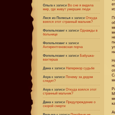
е
Ольга
к записи
Во сне я видела
и
мир, где живут умершие люди
П
Леся из Полесья
к записи
Откуда
взялся этот странный мальчик?
о
м
Фогельгезанг
к записи
Однажды в
м
больнице
н
п
Фогельгезанг
к записи
у
Антирентгеновская порча
н
Фогельгезанг
к записи
Бабушка-
вахтерша
Н
н
Дана
к записи
Наперекор судьбе
о
С
Asya
к записи
Почему за дедом
м
следят?
Р
Asya
к записи
Откуда взялся этот
странный мальчик?
М
м
Дана
к записи
Предупреждение о
к
скорой смерти
А
Ведьма
к записи
Покойные не