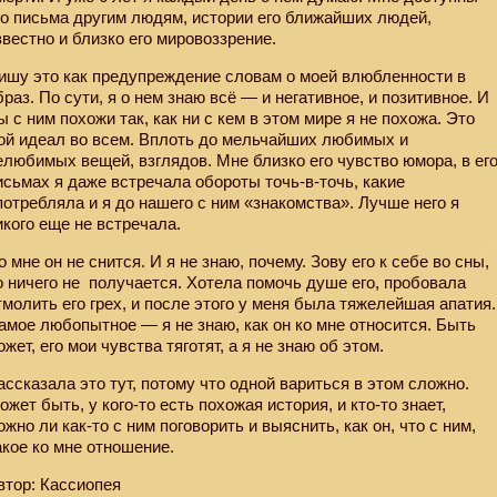
го письма другим людям, истории его ближайших людей,
звестно и близко его мировоззрение.
ишу это как предупреждение словам о моей влюбленности в
браз. По сути, я о нем знаю всё — и негативное, и позитивное. И
ы с ним похожи так, как ни с кем в этом мире я не похожа. Это
ой идеал во всем. Вплоть до мельчайших любимых и
елюбимых вещей, взглядов. Мне близко его чувство юмора, в ег
исьмах я даже встречала обороты точь-в-точь, какие
потребляла и я до нашего с ним «знакомства». Лучше него я
икого еще не встречала.
о мне он не снится. И я не знаю, почему. Зову его к себе во сны,
о ничего не
получается. Хотела помочь душе его, пробовала
тмолить его грех, и после этого у меня была тяжелейшая апатия.
амое любопытное — я не знаю, как он ко мне относится. Быть
ожет, его мои чувства тяготят, а я не знаю об этом.
ассказала это тут, потому что одной вариться в этом сложно.
ожет быть, у кого-то есть похожая история, и кто-то знает,
ожно ли как-то с ним поговорить и выяснить, как он, что с ним,
акое ко мне отношение.
втор: Кассиопея