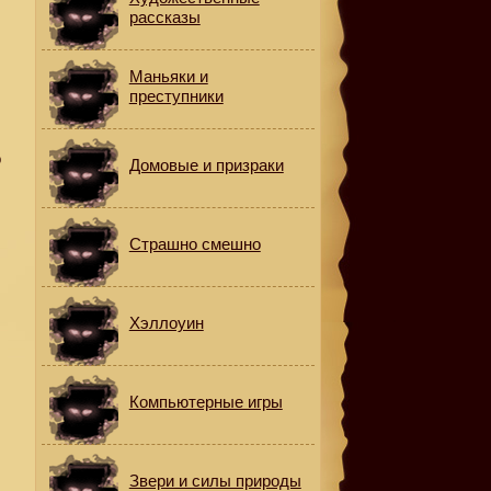
рассказы
Маньяки и
преступники
о
Домовые и призраки
Страшно смешно
Хэллоуин
Компьютерные игры
Звери и силы природы