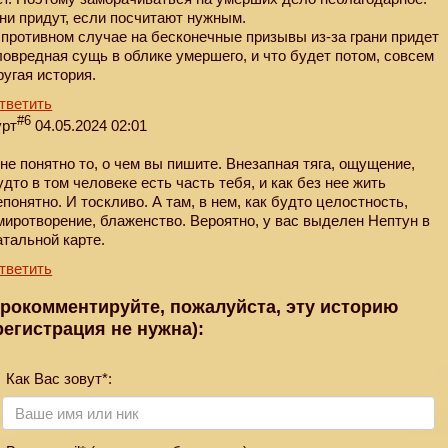
ни придут, если посчитают нужным.
 противном случае на бесконечные призывы из-за грани придет
ловредная сущь в облике умершего, и что будет потом, совсем
ругая история.
тветить
#6
урт
04.05.2024 02:01
не понятно то, о чем вы пишите. Внезапная тяга, ощущение,
удто в том человеке есть часть тебя, и как без нее жить
епонятно. И тоскливо. А там, в нем, как будто целостность,
миротворение, блаженство. Вероятно, у вас выделен Нептун в
атальной карте.
тветить
рокомментируйте, пожалуйста, эту историю
регистрация не нужна):
Как Вас зовут*: