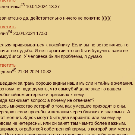
#3
алентинка
10.04.2024 13:37
звините,но да, действительно ничего не понятно ((((((
тветить
#4
лия
20.04.2024 17:50
ельзя привязываться к покойнику. Если вы не встретились то
начит не судьба. И нет гарантии что он бы и будучи с вами не
амоубился. У человека были проблемы, я думаю
тветить
#5
едьма
21.04.2024 10:32
шедшим за грань хорошо видны наши мысли и тайные желания.
оэтому не надо думать, что самоубийца не знает о вашем
еобычайном интересе и призывах к нему.
огда возникает вопрос: а почему не отвечает?
десь множество историй о том, как умершие приходят в сны,
ередают свои просьбы и желания через близких и знакомых. А
тот молчит. Здесь могут быть два варианта: или вы ему ну
овсем не интересны, или он занят там чем-то более важным.
апример, отработкой собственной кармы, в которой вам места
ет. Поэтому заморачиваться на умерших дело неблагодарное.