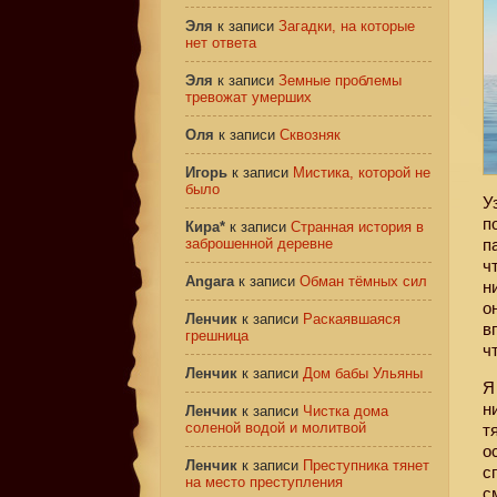
Эля
к записи
Загадки, на которые
нет ответа
Эля
к записи
Земные проблемы
тревожат умерших
Оля
к записи
Сквозняк
Игорь
к записи
Мистика, которой не
было
У
п
Кира*
к записи
Странная история в
заброшенной деревне
п
ч
Angara
к записи
Обман тёмных сил
н
о
Ленчик
к записи
Раскаявшаяся
в
грешница
ч
Ленчик
к записи
Дом бабы Ульяны
Я
н
Ленчик
к записи
Чистка дома
соленой водой и молитвой
т
о
Ленчик
к записи
Преступника тянет
с
на место преступления
с