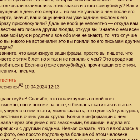
столковали взаимосвязь этих знаков и этого самоубийцу? Ваши
щущения в день его смерти… но вы же узнали о нем после его
мерти, значит, ваши ощущения вы уже задним числом к его
бразу присовокупили? Дальше вообще непонятно — откуда вам
звестны его письма другим людям, откуда вы “знаете о нем все»
даже мой муж и родители все обо мне не знают), то, что «лучше
го вы никого не встречали» это вы поняли по его письмам другим
юдям?
звините, что анализирую ваши фразы, просто вы пишете, что
ивете с этим 6 лет, но я так и не поняла- с чем? Это вроде как
любиться в Есенина (тоже самоубийцу), прочитавши его стихи,
невники, письма.
тветить
#2
ассиопея
10.04.2024 12:13
дравствуйте! Спасибо, что откликнулись на мой пост.
озможно, оно и похоже на эссе, я боялась скатиться в нытье.
а, увидела о нем в сети, можно сказать, это один субкультурист,
звестный в очень узких кругах. Больше информации о нем
знала через общение с его знакомыми, близкими, видела его
ереписки с другими людьми. Нельзя сказать, что я влюбилась в
го фото, оно просто подтолкнула больше об этом человеке