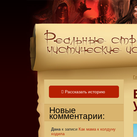
Г
Рассказать историю
Новые
комментарии:
Дана
к записи
Как мама к колдуну
ходила