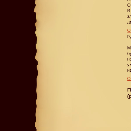
О
В
з
д
О
Г
М
б
н
у
н
О
П
(