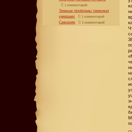
у
1 комментарий
к
Земные проблемы тревожат
н
умерших
в
1 комментарий
Сквозняк
к
1 комментарий
Ч
с
3
п
р
«
ч
н
н
с
и
у
у
з
е
б
М
п
О