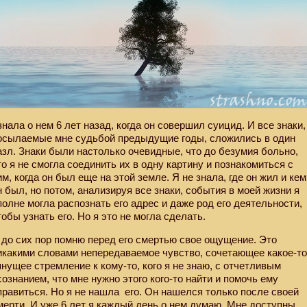
знала о нем 6 лет назад, когда он совершил суицид. И все знаки,
осылаемые мне судьбой предыдущие годы, сложились в один
азл. Знаки были настолько очевидные, что до безумия больно,
то я не смогла соединить их в одну картину и познакомиться с
им, когда он был еще на этой земле. Я не знала, где он жил и кем
н был, но потом, анализируя все знаки, события в моей жизни я
полне могла распознать его адрес и даже род его деятельности,
тобы узнать его. Но я это не могла сделать.
 до сих пор помню перед его смертью свое ощущение. Это
икакими словами непередаваемое чувство, сочетающее какое-т
янущее стремление к кому-то, кого я не знаю, с отчетливым
сознанием, что мне нужно этого кого-то найти и помочь ему
правиться. Но я не нашла
его. Он нашелся только после своей
мерти. И уже 6 лет я каждый день о нем думаю. Мне доступны