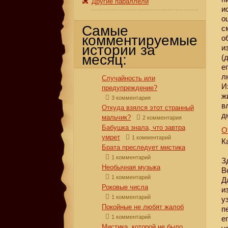
Другие параллели
и
о
Самые
с
комментируемые
о
истории за
и
месяц:
(
е
л
Случайность или
И
предупреждение?
ж
3 комментария
в
Откуда взялся этот странный
д
мальчик?
2 комментария
Бабушка знала, что завтра
О
умрет
1 комментарий
К
Брата преследует мистика
1 комментарий
З
Необычная музыка
В
1 комментарий
Д
Роковые числа
и
1 комментарий
у
Покойные не любят жалоб
п
1 комментарий
е
Мистика, которой не было