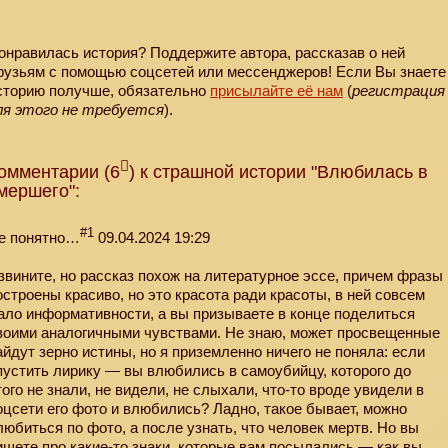
онравилась история? Поддержите автора, рассказав о ней
рузьям с помощью соцсетей или мессенджеров! Если Вы знаете
сторию получше, обязательно
присылайте её нам
(
регистрация
ля этого не требуется
).
омментарии (6
) к страшной истории "Влюбилась в
мершего":
#1
е понятно…
09.04.2024 19:29
звините, но рассказ похож на литературное эссе, причем фразы
остроены красиво, но это красота ради красоты, в ней совсем
ало информативности, а вы призываете в конце поделиться
воими аналогичными чувствами. Не знаю, может просвещенные
айдут зерно истины, но я приземленно ничего не поняла: если
пустить лирику — вы влюбились в самоубийцу, которого до
того не знали, не видели, не слыхали, что-то вроде увидели в
оцсети его фото и влюбились? Ладно, такое бывает, можно
любиться по фото, а после узнать, что человек мертв. Но вы
ишете про какие-то знаки, которые вам посылались — как вы