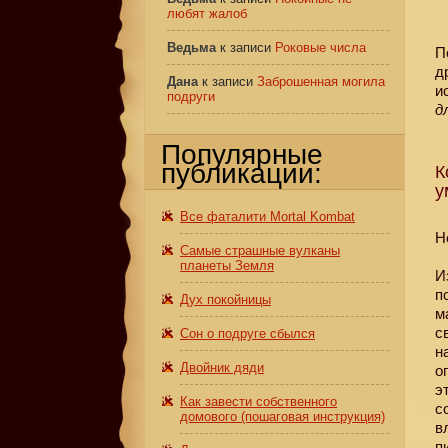
любят жалоб
Ведьма
к записи
Роковые числа
П
д
Дана
к записи
Заброшенная могила
и
подруги
д
Популярные
публикации:
К
у
Все фаталити Mortal Kombat
Н
Самые страшные вулканы
планеты Земля
И
п
Дух покойницы
м
с
Сон о подруге сбылся
н
Двойник дяди
о
э
Как завести собственного
с
домового (пошаговая инструкция)
в
п