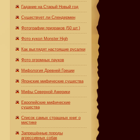
Гадание на Старый Новый год
Существует ли Слендермен
Фотографии призраков (50 шт.)
Фото кукол Monster High
Как выглядят настоящие русалки
Фото огромных пауков
Мифология Древней Греции
Японские мифические существа
Мифы Северной Америки
Европейские мифические
существа
Список самых страшных книг о
мистике
Запрещённые породы
агрессивных собак