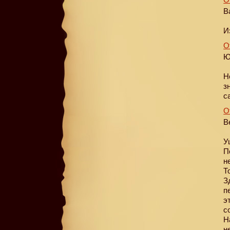
В
И
О
Ю
Н
з
с
О
В
У
П
н
Т
З
п
э
с
Н
н