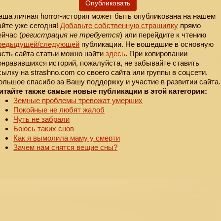
Опубликовать
аша личная horror-история может быть опубликована на нашем
айте уже сегодня!
Добавьте собственную страшилку
прямо
ейчас (
регистрация не требуется
) или перейдите к чтению
редыдущей
/следующей
публикации. Не вошедшие в основную
асть сайта статьи можно найти
здесь
. При копировании
онравившихся историй, пожалуйста, не забывайте ставить
сылку на strashno.com со своего сайта или группы в соцсети.
ольшое спасибо за Вашу поддержку и участие в развитии сайта.
итайте также самые новые публикации в этой категории:
Земные проблемы тревожат умерших
Покойные не любят жалоб
Чуть не забрали
Боюсь таких снов
Как я вымолила маму у смерти
Зачем нам снятся вещие сны?