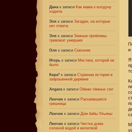
Дана
к записи
Как мама к колдуну
ходила
Эля
к записи
Загадки, на которые
нет ответа
Эля
к записи
Земные проблемы
тревожат умерших
П
и
Оля
к записи
Сквозняк
Я
Игорь
к записи
Мистика, которой не
было
п
т
Кира*
к записи
Странная история в
заброшенной деревне
К
п
Angara
к записи
Обман тёмных сил
с
с
Ленчик
к записи
Раскаявшаяся
п
грешница
д
Ленчик
к записи
Дом бабы Ульяны
с
Ленчик
к записи
Чистка дома
М
соленой водой и молитвой
у