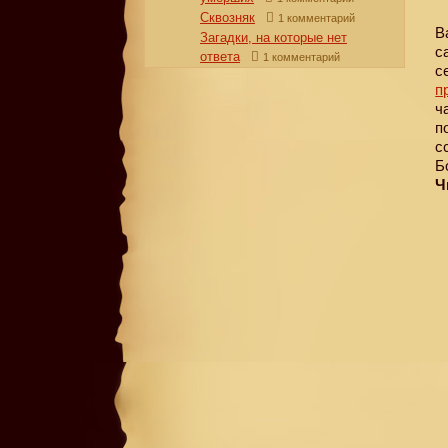
Сквозняк
1 комментарий
В
Загадки, на которые нет
с
ответа
1 комментарий
с
п
ч
п
с
Б
Ч