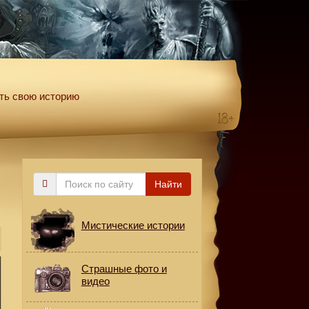
ть свою историю
Поиск
Найти
по
сайту
Мистические истории
Страшные фото и
видео