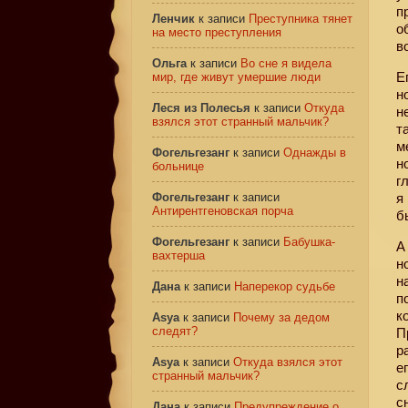
п
Ленчик
к записи
Преступника тянет
о
на место преступления
в
Ольга
к записи
Во сне я видела
Е
мир, где живут умершие люди
н
Леся из Полесья
к записи
Откуда
н
взялся этот странный мальчик?
т
м
Фогельгезанг
к записи
Однажды в
н
больнице
г
Фогельгезанг
к записи
я
Антирентгеновская порча
б
Фогельгезанг
к записи
Бабушка-
А
вахтерша
н
н
Дана
к записи
Наперекор судьбе
п
к
Asya
к записи
Почему за дедом
следят?
П
р
Asya
к записи
Откуда взялся этот
е
странный мальчик?
с
с
Дана
к записи
Предупреждение о