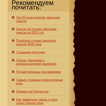
Рекомендуем
почитать:
Топ-10 классических фильмов
ужасов
Список 10 лучших фильмов
ужасов за 2021 год
Подборка лучших фильмов
ужасов 2020 года
Страшные мультики
Список триллеров с
непредсказуемой развязкой
Лучшие фильмы про вампиров
Самые страшные компьютерные
игры
Гадание на Рождество
Как правильно гадать в ночь
перед Рождеством