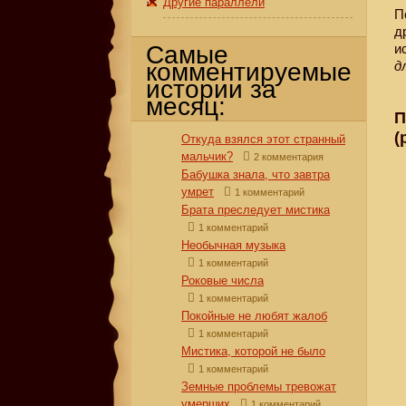
Другие параллели
П
д
Самые
и
комментируемые
д
истории за
месяц:
П
(
Откуда взялся этот странный
мальчик?
2 комментария
Бабушка знала, что завтра
умрет
1 комментарий
Брата преследует мистика
1 комментарий
Необычная музыка
1 комментарий
Роковые числа
1 комментарий
Покойные не любят жалоб
1 комментарий
Мистика, которой не было
1 комментарий
Земные проблемы тревожат
умерших
1 комментарий