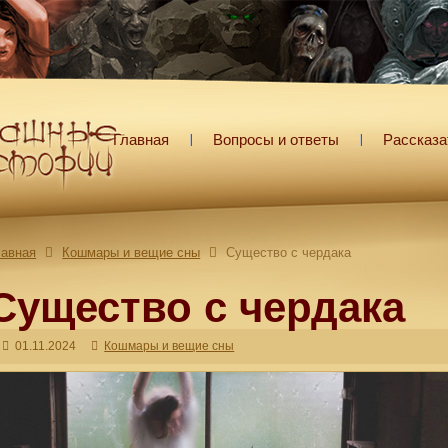
Главная
Вопросы и ответы
Рассказа
лавная
Кошмары и вещие сны
Существо с чердака
Существо с чердака
01.11.2024
Кошмары и вещие сны