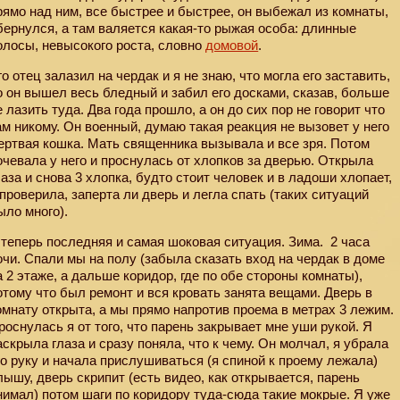
рямо над ним, все быстрее и быстрее, он выбежал из комнаты,
бернулся, а там валяется какая-то рыжая особа: длинные
олосы, невысокого роста, словно
домовой
.
го отец залазил на чердак и я не знаю, что могла его заставить,
о он вышел весь бледный и забил его досками, сказав, больше
е лазить туда. Два года прошло, а он до сих пор не говорит что
ам никому. Он военный, думаю такая реакция не вызовет у него
ертвая кошка. Мать священника вызывала и все зря. Потом
очевала у него и проснулась от хлопков за дверью. Открыла
лаза и снова 3 хлопка, будто стоит человек и в ладоши хлопает,
 проверила, заперта ли дверь и легла спать (таких ситуаций
ыло много).
 теперь последняя и самая шоковая ситуация. Зима.
2 часа
очи. Спали мы на полу (забыла сказать вход на чердак в доме
а 2 этаже, а дальше коридор, где по обе стороны комнаты),
отому что был ремонт и вся кровать занята вещами. Дверь в
омнату открыта, а мы прямо напротив проема в метрах 3 лежим.
роснулась я от того, что парень закрывает мне уши рукой. Я
аскрыла глаза и сразу поняла, что к чему. Он молчал, я убрала
го руку и начала прислушиваться (я спиной к проему лежала)
лышу, дверь скрипит (есть видео, как открывается, парень
нимал) потом шаги по коридору туда-сюда такие мокрые. Я уже