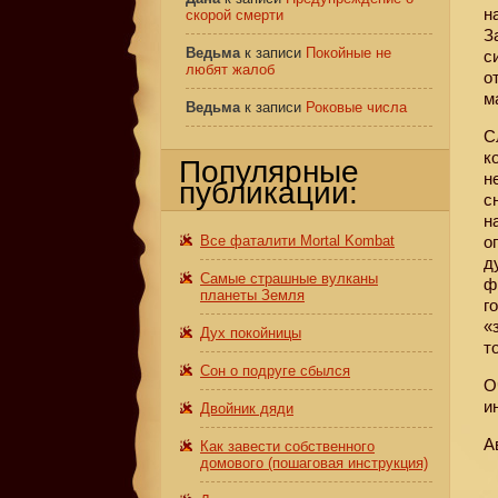
н
скорой смерти
З
Ведьма
к записи
Покойные не
с
любят жалоб
о
м
Ведьма
к записи
Роковые числа
С
к
Популярные
н
публикации:
с
н
Все фаталити Mortal Kombat
о
д
Самые страшные вулканы
ф
планеты Земля
г
«
Дух покойницы
т
Сон о подруге сбылся
О
и
Двойник дяди
А
Как завести собственного
домового (пошаговая инструкция)