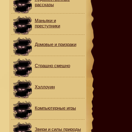
рассказы
Маньяки и
преступники
Домовые и призраки
Страшно смешно
Хэллоуин
Компьютерные игры
Звери и силы природы