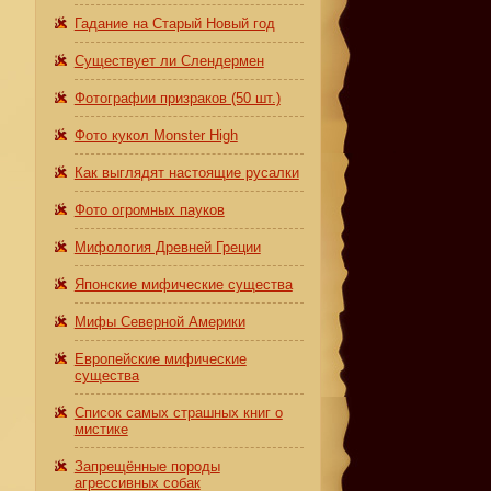
Гадание на Старый Новый год
Существует ли Слендермен
Фотографии призраков (50 шт.)
Фото кукол Monster High
Как выглядят настоящие русалки
Фото огромных пауков
Мифология Древней Греции
Японские мифические существа
Мифы Северной Америки
Европейские мифические
существа
Список самых страшных книг о
мистике
Запрещённые породы
агрессивных собак