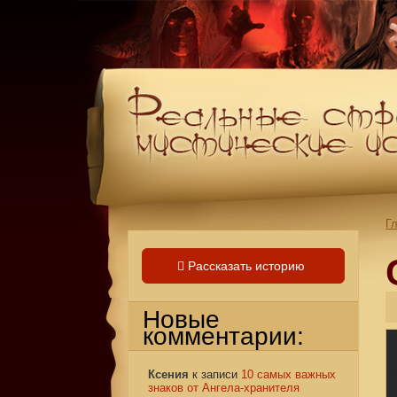
Г
Рассказать историю
Новые
комментарии:
Ксения
к записи
10 самых важных
знаков от Ангела-хранителя