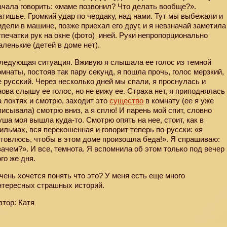
ачала говорить: «маме позвонил? Что делать вообще?».
атишье. Громкий удар по чердаку, над нами. Тут мы выбежали и
идели в машине, позже приехал его друг, и я невзначай заметила
тпечатки рук на окне (фото)
иней. Руки непропорционально
аленькие (детей в доме нет).
ледующая ситуация. Вживую я слышала ее голос из темной
омнаты, постояв так пару секунд, я пошла прочь, голос мерзкий,
е русский. Через несколько дней мы спали, я проснулась и
нова слышу ее голос, но не вижу ее. Страха нет, я приподнялась
а локтях и смотрю, заходит это
существо
в комнату (ее я уже
писывала) смотрю вниз, а я сплю! И парень мой спит, словно
уша моя вышла куда-то. Смотрю опять на нее, стоит, как в
ильмах, вся перекошенная и говорит теперь по-русски: «я
отовлюсь, чтобы в этом доме произошла беда!». Я спрашиваю:
зачем?». И все, темнота. Я вспомнила об этом только под вечер
ого же дня.
чень хочется понять что это? У меня есть еще много
нтересных страшных историй.
втор: Катя