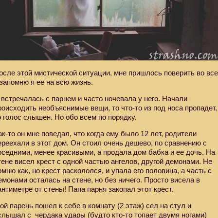
осле этой мистической ситуации, мне пришлось поверить во вс
 запомню я ее на всю жизнь.
 встречалась с парнем и часто ночевала у него. Начали
роисходить необъяснимые вещи, то что-то из под носа пропадет,
о голос слышен. Но обо всем по порядку.
ак-то он мне поведал, что когда ему было 12 лет, родители
ереехали в этот дом. Он стоил очень дешево, по сравнению с
оседними, менее красивыми, а продала дом бабка и ее дочь. На
тене висел крест с одной частью ангелов, другой демонами. Не
омню как, но крест раскололся, и упала его половина, а часть с
емонами осталась на стене, но без ничего. Просто висела в
антиметре от стены! Папа парня закопал этот крест.
ой парень пошел к себе в комнату (2 этаж) сел на стул и
слышал с
чердака удары (будто кто-то топает двумя ногами)