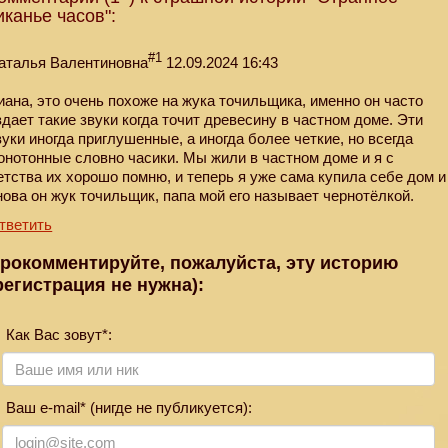
иканье часов":
#1
аталья Валентиновна
12.09.2024 16:43
иана, это очень похоже на жука точильщика, именно он часто
здает такие звуки когда точит древесину в частном доме. Эти
вуки иногда приглушенные, а иногда более четкие, но всегда
онотонные словно часики. Мы жили в частном доме и я с
етства их хорошо помню, и теперь я уже сама купила себе дом и
нова он жук точильщик, папа мой его называет чернотёлкой.
тветить
рокомментируйте, пожалуйста, эту историю
регистрация не нужна):
Как Вас зовут*:
Ваш e-mail* (нигде не публикуется):