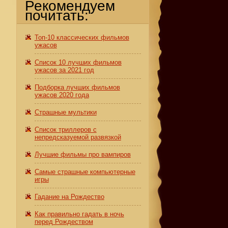
Рекомендуем
почитать:
Топ-10 классических фильмов
ужасов
Список 10 лучших фильмов
ужасов за 2021 год
Подборка лучших фильмов
ужасов 2020 года
Страшные мультики
Список триллеров с
непредсказуемой развязкой
Лучшие фильмы про вампиров
Самые страшные компьютерные
игры
Гадание на Рождество
Как правильно гадать в ночь
перед Рождеством