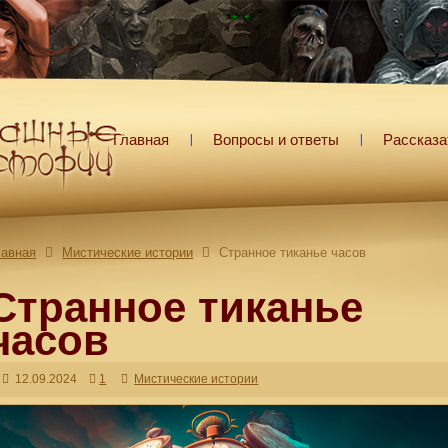
Главная
Вопросы и ответы
Рассказа
лавная
Мистические истории
Странное тиканье часов
Странное тиканье
часов
12.09.2024
1
Мистические истории