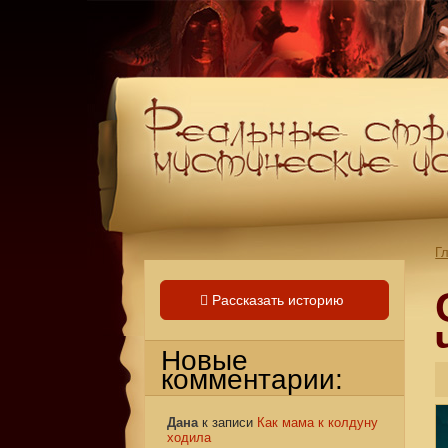
Г
Рассказать историю
Новые
комментарии:
Дана
к записи
Как мама к колдуну
ходила