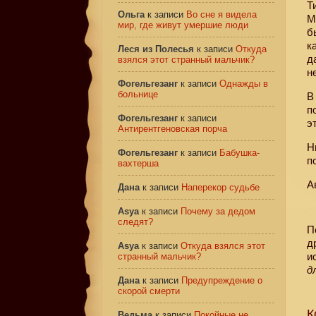
Т
Ольга
к записи
Во сне я видела
М
мир, где живут умершие люди
б
к
Леся из Полесья
к записи
Откуда
д
взялся этот странный мальчик?
н
Фогельгезанг
к записи
Однажды в
больнице
В
п
Фогельгезанг
к записи
э
Антирентгеновская порча
Н
Фогельгезанг
к записи
Бабушка-
п
вахтерша
А
Дана
к записи
Наперекор судьбе
Asya
к записи
Почему за дедом
следят?
П
д
Asya
к записи
Откуда взялся этот
и
странный мальчик?
д
Дана
к записи
Предупреждение о
скорой смерти
К
Ведьма
к записи
Покойные не