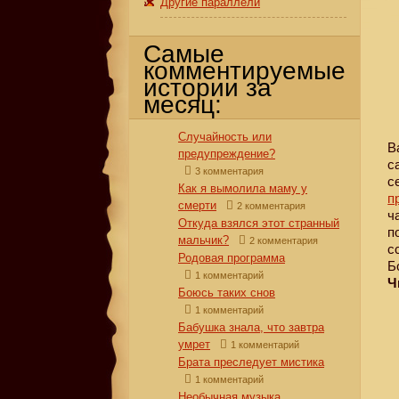
Другие параллели
Самые
комментируемые
истории за
месяц:
Случайность или
В
предупреждение?
с
3 комментария
с
Как я вымолила маму у
п
смерти
2 комментария
ч
Откуда взялся этот странный
п
мальчик?
2 комментария
с
Родовая программа
Б
1 комментарий
Ч
Боюсь таких снов
1 комментарий
Бабушка знала, что завтра
умрет
1 комментарий
Брата преследует мистика
1 комментарий
Необычная музыка