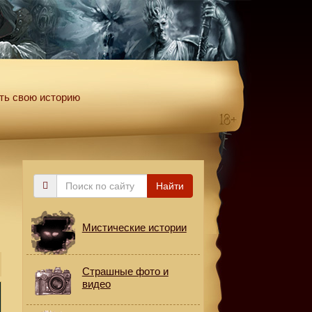
ть свою историю
Поиск
Найти
по
сайту
Мистические истории
Страшные фото и
видео