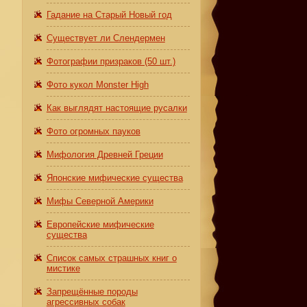
Гадание на Старый Новый год
Существует ли Слендермен
Фотографии призраков (50 шт.)
Фото кукол Monster High
Как выглядят настоящие русалки
Фото огромных пауков
Мифология Древней Греции
Японские мифические существа
Мифы Северной Америки
Европейские мифические
существа
Список самых страшных книг о
мистике
Запрещённые породы
агрессивных собак