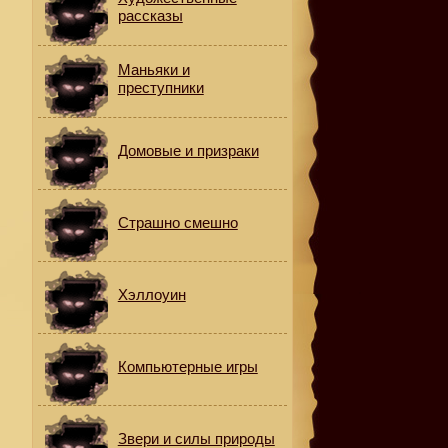
рассказы
Маньяки и
преступники
Домовые и призраки
Страшно смешно
Хэллоуин
Компьютерные игры
Звери и силы природы