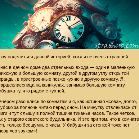
очу поделиться дачной историей, хотя и не очень страшной.
 нас в дачном доме два отдельных входа — один в маленькую
рихожую и большую комнату, другой в другом углу открытой
еранды, в пристроенные позже кухню и другую комнату. Я,
таршеклассница на каникулах, занимаю большую комнату,
абушка ту, что рядом с кухней.
ечером разошлись по комнатам и я, как истинная «сова», долго,
лубоко за полночь читаю перед сном. На минутку отвлеклась от
ниги и тут слышу в полной тишине тиканье часов. Такое четкое,
ак у старого советского будильника. И это при том, что в комнат
сть только бесшумные часы. У бабушки за стенкой тоже нет
асов «со звуком»!