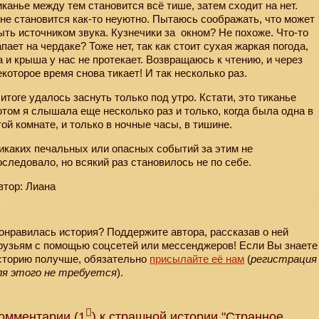
иканье между тем становится всё тише, затем сходит на нет.
не становится как-то неуютно. Пытаюсь соображать, что может
ыть источником звука. Кузнечики за
окном? Не похоже. Что-то
апает на чердаке? Тоже нет, так как стоит сухая жаркая погода,
а и крыша у нас не протекает. Возвращаюсь к чтению, и через
екоторое время снова тикает! И так несколько раз.
 итоге удалось заснуть только под утро. Кстати, это тиканье
отом я слышала еще несколько раз и только, когда была одна в
той комнате, и только в ночные часы, в тишине.
икаких печальных или опасных событий за этим не
оследовало, но всякий раз становилось не по себе.
втор: Лиана
онравилась история? Поддержите автора, рассказав о ней
рузьям с помощью соцсетей или мессенджеров! Если Вы знаете
сторию получше, обязательно
присылайте её нам
(
регистрация
ля этого не требуется
).
омментарии (1
) к страшной истории "Странное