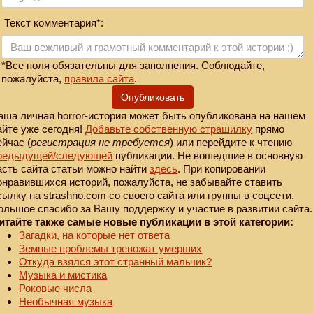
Текст комментария*:
*Все поля обязательны для заполнения. Соблюдайте,
пожалуйста,
правила сайта
.
Опубликовать
аша личная horror-история может быть опубликована на нашем
айте уже сегодня!
Добавьте собственную страшилку
прямо
ейчас (
регистрация не требуется
) или перейдите к чтению
редыдущей
/следующей
публикации. Не вошедшие в основную
асть сайта статьи можно найти
здесь
. При копировании
онравившихся историй, пожалуйста, не забывайте ставить
сылку на strashno.com со своего сайта или группы в соцсети.
ольшое спасибо за Вашу поддержку и участие в развитии сайта.
итайте также самые новые публикации в этой категории:
Загадки, на которые нет ответа
Земные проблемы тревожат умерших
Откуда взялся этот странный мальчик?
Музыка и мистика
Роковые числа
Необычная музыка