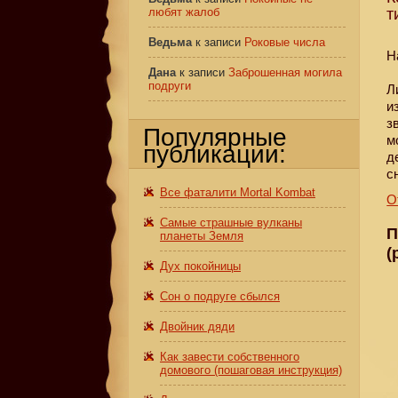
любят жалоб
т
Ведьма
к записи
Роковые числа
Н
Дана
к записи
Заброшенная могила
подруги
Л
и
з
Популярные
м
публикации:
д
с
Все фаталити Mortal Kombat
О
Самые страшные вулканы
П
планеты Земля
(
Дух покойницы
Сон о подруге сбылся
Двойник дяди
Как завести собственного
домового (пошаговая инструкция)