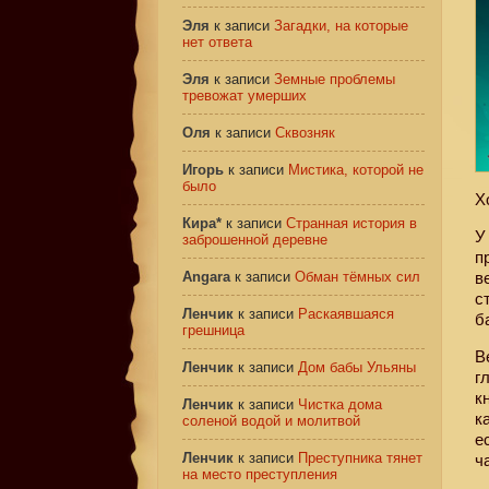
Эля
к записи
Загадки, на которые
нет ответа
Эля
к записи
Земные проблемы
тревожат умерших
Оля
к записи
Сквозняк
Игорь
к записи
Мистика, которой не
было
Х
Кира*
к записи
Странная история в
У
заброшенной деревне
п
Angara
к записи
Обман тёмных сил
в
с
Ленчик
к записи
Раскаявшаяся
б
грешница
В
Ленчик
к записи
Дом бабы Ульяны
г
к
Ленчик
к записи
Чистка дома
к
соленой водой и молитвой
е
Ленчик
к записи
Преступника тянет
ч
на место преступления