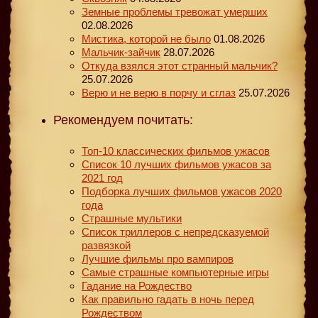
Земные проблемы тревожат умерших
02.08.2026
Мистика, которой не было
01.08.2026
Мальчик-зайчик
28.07.2026
Откуда взялся этот странный мальчик?
25.07.2026
Верю и не верю в порчу и сглаз
25.07.2026
Рекомендуем почитать:
Топ-10 классических фильмов ужасов
Список 10 лучших фильмов ужасов за
2021 год
Подборка лучших фильмов ужасов 2020
года
Страшные мультики
Список триллеров с непредсказуемой
развязкой
Лучшие фильмы про вампиров
Самые страшные компьютерные игры
Гадание на Рождество
Как правильно гадать в ночь перед
Рождеством