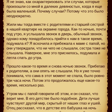
Я не знаю, как охарактеризовать эти случаи, которые
произошли со мной в далеких девяностых, когда я еще
была маленькой. Почему случаи? Потому что это было
неоднократно.
Жили мы тогда вместе с родителями и старшей сестрой
в нашей квартире на окраине города. Как-то ночью, почти
под утро, я услышала звонок в дверь, обычный звонок,
однако кому понадобилось прийти к нам в такое время,
подумала я? Я вскочила и прибежала к маме с папой, но
они утверждали, что ни чего не слышали, сестра тоже не
слышала. Наверное, мне это приснилось, подумала и
легла спать до утра.
Прошло какое-то время и снова ночью звонок. Прибегаю
к родителям, а они опять не слышали. Но я уже точно
понимала, что сама в этот момент не спала, было ровно
три часа ночи. Потом это продолжалось еще какое-то
время, несколько раз.
Утром мы с папой говорили об этом, и он сказал, что
верит мне. В его детстве было подобное. Дети лучше
чувствуют другой мир, скрытый от наших глаз и ушей.
Отец рассказал, что в детстве его бабушка на ночь