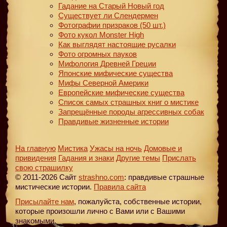
Гадание на Старый Новый год
Существует ли Слендермен
Фотографии призраков (50 шт.)
Фото кукол Monster High
Как выглядят настоящие русалки
Фото огромных пауков
Мифология Древней Греции
Японские мифические существа
Мифы Северной Америки
Европейские мифические существа
Список самых страшных книг о мистике
Запрещённые породы агрессивных собак
Правдивые жизненные истории
На главную
Мистика
Ужасы на ночь
Домовые и
привидения
Гадания и знаки
Другие темы
Прислать
свою страшилку
© 2011-2026 Сайт
strashno.com
: правдивые страшные
мистические истории.
Правила сайта
Присылайте нам
, пожалуйста, собственные истории,
которые произошли лично с Вами или с Вашими
знакомыми.