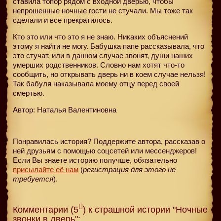
ставила топор рядом с входной дверью, чтобы
непрошенные ночные гости не стучали. Мы тоже так
сделали и все прекратилось.
Кто это или что это я не знаю. Никаких объяснений
этому я найти не могу. Бабушка папе рассказывала, что
это стучат, или в данном случае звонят, души наших
умерших родственников. Словно нам хотят что-то
сообщить, но открывать дверь ни в коем случае нельзя!
Так бабуля наказывала моему отцу перед своей
смертью.
Автор: Наталья Валентиновна
Понравилась история? Поддержите автора, рассказав о
ней друзьям с помощью соцсетей или мессенджеров!
Если Вы знаете историю получше, обязательно
присылайте её нам
(
регистрация для этого не
требуется
).
Комментарии (5
) к страшной истории "Ночные
звонки в дверь":