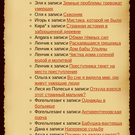
Эля
к записи
Земные проблемы тревожат
умерших
Оля
к записи
Сквозняк
Игорь
к записи
Мистика, которой не было
Кира*
к записи
Странная история в
заброшенной деревне
Angara
к записи
Обман тёмных сил
Ленчик
к записи
Раскаявшаяся грешница
Ленчик
к записи
Дом бабы Ульяны
Ленчик
к записи
Чистка дома соленой
водой и молитвой
Ленчик
к записи
Преступника тянет на
место преступления
Ольга
к записи
Во сне я видела мир, где
живут умершие люди
Леся из Полесья
к записи
Откуда взялся
этот странный мальчик?
Фогельгезанг
к записи
Однажды в
больнице
Фогельгезанг
к записи
Антирентгеновская
порча
Фогельгезанг
к записи
Бабушка-вахтерша
Дана
к записи
Наперекор судьбе
Asya
к записи
Почему за дедом следят?