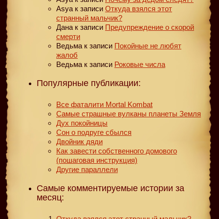
Asya
к записи
Откуда взялся этот
странный мальчик?
Дана
к записи
Предупреждение о скорой
смерти
Ведьма
к записи
Покойные не любят
жалоб
Ведьма
к записи
Роковые числа
Популярные публикации:
Все фаталити Mortal Kombat
Самые страшные вулканы планеты Земля
Дух покойницы
Сон о подруге сбылся
Двойник дяди
Как завести собственного домового
(пошаговая инструкция)
Другие параллели
Самые комментируемые истории за
месяц:
Откуда взялся этот странный мальчик?