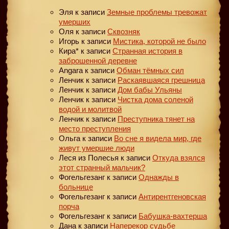
Эля
к записи
Земные проблемы тревожат
умерших
Оля
к записи
Сквозняк
Игорь
к записи
Мистика, которой не было
Кира*
к записи
Странная история в
заброшенной деревне
Angara
к записи
Обман тёмных сил
Ленчик
к записи
Раскаявшаяся грешница
Ленчик
к записи
Дом бабы Ульяны
Ленчик
к записи
Чистка дома соленой
водой и молитвой
Ленчик
к записи
Преступника тянет на
место преступления
Ольга
к записи
Во сне я видела мир, где
живут умершие люди
Леся из Полесья
к записи
Откуда взялся
этот странный мальчик?
Фогельгезанг
к записи
Однажды в
больнице
Фогельгезанг
к записи
Антирентгеновская
порча
Фогельгезанг
к записи
Бабушка-вахтерша
Дана
к записи
Наперекор судьбе