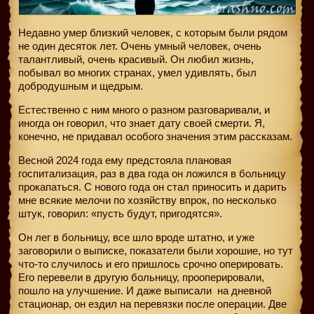
Недавно умер близкий человек, с которым были рядом
не один десяток лет. Очень умный человек, очень
талантливый, очень красивый. Он любил жизнь,
побывал во многих странах, умел удивлять, был
добродушным и щедрым.
Естественно с ним много о разном разговаривали, и
иногда он говорил, что знает дату своей смерти. Я,
конечно, не придавал особого значения этим рассказам.
Весной 2024 года ему предстояла плановая
госпитализация, раз в два года он ложился в больницу
прокапаться. С нового года он стал приносить и дарить
мне всякие мелочи по хозяйству впрок, по несколько
штук, говорил: «пусть будут, пригодятся».
Он лег в больницу, все шло вроде штатно, и уже
заговорили о выписке, показатели были хорошие, но тут
что-то случилось и его пришлось срочно оперировать.
Его перевели в другую больницу, прооперировали,
пошло на улучшение. И даже выписали
на дневной
стационар, он ездил на перевязки после операции. Две