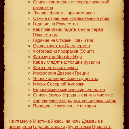
Список триллеров с непредсказуемой
развязкой
Лучшие фильмы про вампиров
Самые страшные компьютерные игры
Гадание на Рождество
Как правильно гадать в ночь перед
Рождеством
Гадание на Старый Новый год
Существует ли Слендермен
Фотографии призраков (50 шт.)
Фото кукол Monster High
Как выглядят настоящие русалки
Фото огромных пауков
Мифология Древней Греции
Японские мифические существа
Мифы Северной Америки
Европейские мифические существа
Список самых страшных книг о мистике
Запрещённые породы агрессивных собак
Правдивые жизненные истории
На главную
Мистика
Ужасы на ночь
Домовые и
привидения
Гадания и знаки
Другие темы
Прислать