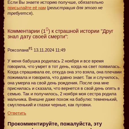
Если Вы знаете историю получше, обязательно
присылайте её нам
(
регистрация для этого не
требуется
).
Комментарии (1
) к страшной истории "Друг
знал дату своей смерти":
#1
Роксолана
13.11.2024 11:49
У меня бабушка родилась 2 ноября и все время
говорила, что умрет в тот день, когда на свет появилась.
Когда спрашивала ее, откуда она это взяла, она плечами
пожимала и говорила, что давно знает. Так и случилось,
она умерла на свой день рождения. После она мне
приснилась и сказала, что вернется в свой день опять в
семью. Так и получилось, 2 ноября моя сестра родила
мальчика. Внешне даже похож на бабулю: темненький,
смугленький и глазки черные, как пуговки.
Ответить
Прокомментируйте, пожалуйста, эту