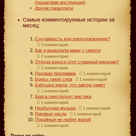
(пошаговая инструкция)
Другие параллели
Самые комментируемые истории за
месяц:
Случайность или предупреждение?
3 комментария
Как я вымолила маму у смерти
2 комментария
Откуда взялся этот странный мальчик?
2 комментария
Родовая программа
1 комментарий
Боюсь таких снов
1 комментарий
Бабушка знала, что завтра умрет
1 комментарий
Брата преследует мистика
1 комментарий
Необычная музыка
1 комментарий
Роковые числа
1 комментарий
Покойные не любят жалоб
1 комментарий
Поиск по сайту