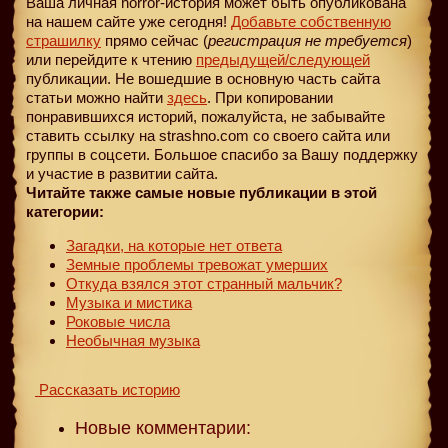
Ваша личная horror-история может быть опубликована
на нашем сайте уже сегодня!
Добавьте собственную
страшилку
прямо сейчас (
регистрация не требуется
)
или перейдите к чтению
предыдущей
/следующей
публикации. Не вошедшие в основную часть сайта
статьи можно найти
здесь
. При копировании
понравившихся историй, пожалуйста, не забывайте
ставить ссылку на strashno.com со своего сайта или
группы в соцсети. Большое спасибо за Вашу поддержку
и участие в развитии сайта.
Читайте также самые новые публикации в этой
категории:
Загадки, на которые нет ответа
Земные проблемы тревожат умерших
Откуда взялся этот странный мальчик?
Музыка и мистика
Роковые числа
Необычная музыка
Рассказать историю
Новые комментарии: