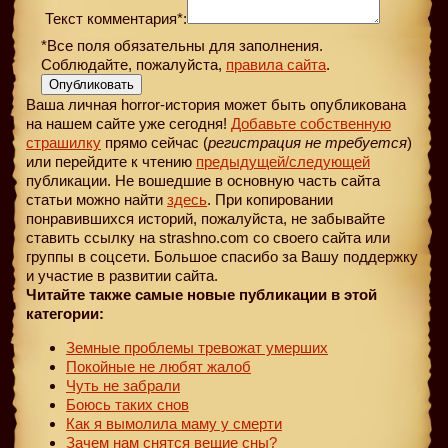
Текст комментария*:
*Все поля обязательны для заполнения.
Соблюдайте, пожалуйста,
правила сайта
.
Опубликовать
Ваша личная horror-история может быть опубликована
на нашем сайте уже сегодня!
Добавьте собственную
страшилку
прямо сейчас (
регистрация не требуется
)
или перейдите к чтению
предыдущей
/следующей
публикации. Не вошедшие в основную часть сайта
статьи можно найти
здесь
. При копировании
понравившихся историй, пожалуйста, не забывайте
ставить ссылку на strashno.com со своего сайта или
группы в соцсети. Большое спасибо за Вашу поддержку
и участие в развитии сайта.
Читайте также самые новые публикации в этой
категории:
Земные проблемы тревожат умерших
Покойные не любят жалоб
Чуть не забрали
Боюсь таких снов
Как я вымолила маму у смерти
Зачем нам снятся вещие сны?