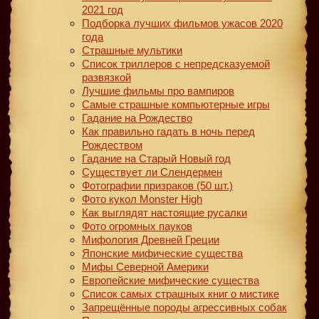
2021 год
Подборка лучших фильмов ужасов 2020
года
Страшные мультики
Список триллеров с непредсказуемой
развязкой
Лучшие фильмы про вампиров
Самые страшные компьютерные игры
Гадание на Рождество
Как правильно гадать в ночь перед
Рождеством
Гадание на Старый Новый год
Существует ли Слендермен
Фотографии призраков (50 шт.)
Фото кукол Monster High
Как выглядят настоящие русалки
Фото огромных пауков
Мифология Древней Греции
Японские мифические существа
Мифы Северной Америки
Европейские мифические существа
Список самых страшных книг о мистике
Запрещённые породы агрессивных собак