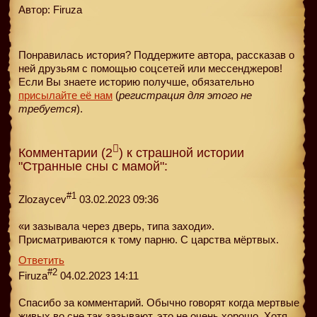
Автор: Firuza
Понравилась история? Поддержите автора, рассказав о
ней друзьям с помощью соцсетей или мессенджеров!
Если Вы знаете историю получше, обязательно
присылайте её нам
(
регистрация для этого не
требуется
).
Комментарии (2
) к страшной истории
"Странные сны с мамой":
#1
Zlozaycev
03.02.2023 09:36
«и зазывала через дверь, типа заходи».
Присматриваются к тому парню. С царства мёртвых.
Ответить
#2
Firuza
04.02.2023 14:11
Спасибо за комментарий. Обычно говорят когда мертвые
живых во сне так зазывают, это не очень хорошо. Хотя