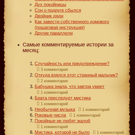
Дух покойницы
Сон о подруге сбылся
Двойник дяди
Как завести собственного домового
(пошаговая инструкция)
Другие параллели
Самые комментируемые истории за
месяц:
Случайность или предупреждение?
3 комментария
Откуда взялся этот странный мальчик?
2 комментария
Бабушка знала, что завтра умрет
1 комментарий
Брата преследует мистика
1 комментарий
Необычная музыка
1 комментарий
Роковые числа
1 комментарий
Покойные не любят жалоб
1 комментарий
Мистика, которой не было
1 комментарий