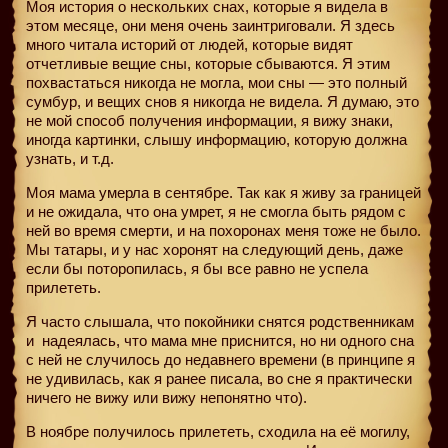
Моя история о нескольких снах, которые я видела в
этом месяце, они меня очень заинтриговали. Я здесь
много читала историй от людей, которые видят
отчетливые вещие сны, которые сбываются. Я этим
похвастаться никогда не могла, мои сны — это полный
сумбур, и вещих снов я никогда не видела. Я думаю, это
не мой способ получения информации, я вижу знаки,
иногда картинки, слышу информацию, которую должна
узнать, и т.д.
Моя мама умерла в сентябре. Так как я живу за границей
и не ожидала, что она умрет, я не смогла быть рядом с
ней во время смерти, и на похоронах меня тоже не было.
Мы татары, и у нас хоронят на следующий день, даже
если бы поторопилась, я бы все равно не успела
прилететь.
Я часто слышала, что покойники снятся родственникам
и
надеялась, что мама мне приснится, но ни одного сна
с ней не случилось до недавнего времени (в принципе я
не удивилась, как я ранее писала, во сне я практически
ничего не вижу или вижу непонятно что).
В ноябре получилось прилететь, сходила на её могилу,