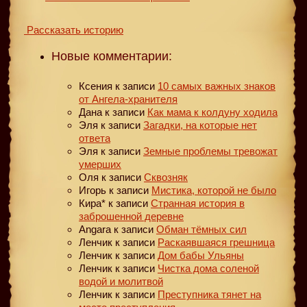
Рассказать историю
Новые комментарии:
Ксения
к записи
10 самых важных знаков
от Ангела-хранителя
Дана
к записи
Как мама к колдуну ходила
Эля
к записи
Загадки, на которые нет
ответа
Эля
к записи
Земные проблемы тревожат
умерших
Оля
к записи
Сквозняк
Игорь
к записи
Мистика, которой не было
Кира*
к записи
Странная история в
заброшенной деревне
Angara
к записи
Обман тёмных сил
Ленчик
к записи
Раскаявшаяся грешница
Ленчик
к записи
Дом бабы Ульяны
Ленчик
к записи
Чистка дома соленой
водой и молитвой
Ленчик
к записи
Преступника тянет на