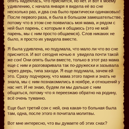
опять надеялась, что приснится, но нет. И вот к моему
удивлению, с начала января я видела её во сне
несколько раз, и два сна было практически одинаковых!
После первого раза, я была в большом замешательстве,
потому что в этом сне появилась моя мама, и рядом с
ней был парень, с которым я общаюсь (это не мой
парень, мы с ним просто общаемся). Слов никаких не
было, я просто их увидела вместе.
Я была удивлена, но подумала, что мало ли что во сне
приснится. И вот сегодня ночью я
увидела почти такой
же сон! Они опять были вместе, только в этот раз мама
еще с ним и разговаривала так по-дружески и зазывала
через дверь, типа заходи. Я еще подумала, зачем ей
это. Сразу подчеркну, что мама этого парня и знать не
знала, мы с ним познакомились в ноябре, и отношений у
нас нет. И не знаю, будем ли мы дальше с ним
общаться, потому что я переезжаю обратно на родину,
всё очень туманно.
Еще был третий сон с ней, она какая-то больная была
там, одна, после этого я почитала молитвы.
Вот мне интересно, что вы думаете об этих снах?