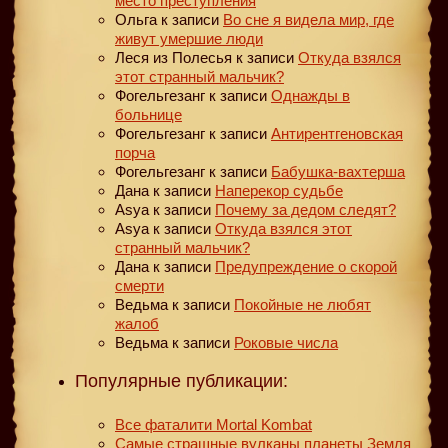
место преступления
Ольга
к записи
Во сне я видела мир, где
живут умершие люди
Леся из Полесья
к записи
Откуда взялся
этот странный мальчик?
Фогельгезанг
к записи
Однажды в
больнице
Фогельгезанг
к записи
Антирентгеновская
порча
Фогельгезанг
к записи
Бабушка-вахтерша
Дана
к записи
Наперекор судьбе
Asya
к записи
Почему за дедом следят?
Asya
к записи
Откуда взялся этот
странный мальчик?
Дана
к записи
Предупреждение о скорой
смерти
Ведьма
к записи
Покойные не любят
жалоб
Ведьма
к записи
Роковые числа
Популярные публикации:
Все фаталити Mortal Kombat
Самые страшные вулканы планеты Земля