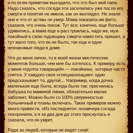
и по всем приметам выходило, что это был мой папа.
Надо сказать, что соседи эти заселились уже после его
смерти и понятия не имели, как он выглядел. Не знали
они и что от астмы он умер. Мама показала им фото,
сказали, что очень похож. Тут все, конечно, еще больше
удивились, а мама еще и расстроилась, надо же, муж
покойный в свою годовщину смерти навестить пришел, а
тут мало того, что ее не было, так еще и одни
незнакомые люди в доме.
Что до меня лично, то в моей жизни мистических
моментов больше, чем мне бы хотелось. К примеру, есть
у меня «группа товарищей» — покойники,
которые часто
снятся. У каждого своя «специализация»: один
предсказывает то, другой… Например, когда дочка
маленькая еще была, всегда было так: приснилась
бабушка по маминой линии, обязательно малая
заболеет. Можно было со 100% уверенностью
больничный в планы включать. Таких примеров можно
много привести. «Из последнего»: позавчера соседа
похоронили, а я за два дня до этого проснулась и
сказала, что он умрет.
Рада за людей, которые не видят снов!