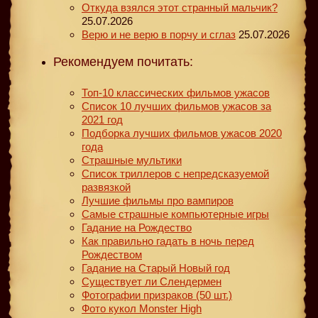
Откуда взялся этот странный мальчик?
25.07.2026
Верю и не верю в порчу и сглаз
25.07.2026
Рекомендуем почитать:
Топ-10 классических фильмов ужасов
Список 10 лучших фильмов ужасов за
2021 год
Подборка лучших фильмов ужасов 2020
года
Страшные мультики
Список триллеров с непредсказуемой
развязкой
Лучшие фильмы про вампиров
Самые страшные компьютерные игры
Гадание на Рождество
Как правильно гадать в ночь перед
Рождеством
Гадание на Старый Новый год
Существует ли Слендермен
Фотографии призраков (50 шт.)
Фото кукол Monster High