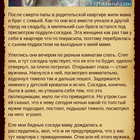
После смерти папы в родительской квартире жили мама
и брат с семьей. Как-то они все вместе уехали в другой
город на свадьбу, а маленький сын брата остался под
присмотром подруги-соседки. Эта женщина как раз там у
себя в квартире что-то покрасила, поэтому перебралась
с сыном-подростком на выходные к моей маме.
Улеглись они вечером по разным комнатам спать. Спят
они, и тут соседка чувствует, что ее кто-то будит, одеяло
отвернул, за плечо потрогал. Открывает глаза — стоит
мужчина. Нагнулся к ней, посмотрел внимательно,
вздохнул тяжело так и дальше пошел. Задержался
немного у детской кроватки и исчез. Соседка, конечно,
была в шоке, но утешала себя тем, что это
галлюцинации, мало ли что привидится. Но утром сын
ей сказал, что к нему сегодня ночью какой-то толстый
мужик подходил, постоял, подышал тяжело, посмотрел
на него
и ушел.
Еле мои бедные соседи маму дождались и
рассердились, мол, что ж не предупредила, что у вас
тут квартира с привидениями. Описали ей этого мужика,