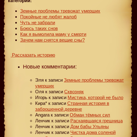
категории:
Земные проблемы тревожат умерших
Покойные не любят жалоб
Чуть не забрали
Боюсь таких снов
Как я вымолила маму у смерти
Зачем нам снятся вещие сны?
Рассказать историю
Новые комментарии:
Эля
к записи
Земные проблемы тревожат
умерших
Оля
к записи
Сквозняк
Игорь
к записи
Мистика, которой не было
Кира*
к записи
Странная история в
заброшенной деревне
Angara
к записи
Обман тёмных сил
Ленчик
к записи
Раскаявшаяся грешница
Ленчик
к записи
Дом бабы Ульяны
Ленчик
к записи
Чистка дома соленой