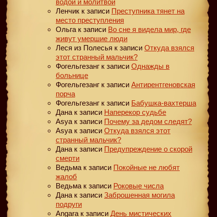
водой и молитвой
Ленчик
к записи
Преступника тянет на
место преступления
Ольга
к записи
Во сне я видела мир, где
живут умершие люди
Леся из Полесья
к записи
Откуда взялся
этот странный мальчик?
Фогельгезанг
к записи
Однажды в
больнице
Фогельгезанг
к записи
Антирентгеновская
порча
Фогельгезанг
к записи
Бабушка-вахтерша
Дана
к записи
Наперекор судьбе
Asya
к записи
Почему за дедом следят?
Asya
к записи
Откуда взялся этот
странный мальчик?
Дана
к записи
Предупреждение о скорой
смерти
Ведьма
к записи
Покойные не любят
жалоб
Ведьма
к записи
Роковые числа
Дана
к записи
Заброшенная могила
подруги
Angara
к записи
День мистических