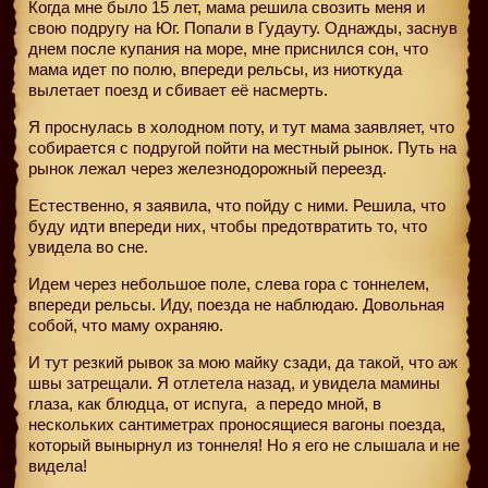
Когда мне было 15 лет, мама решила свозить меня и
свою подругу на Юг. Попали в Гудауту. Однажды, заснув
днем после купания на море, мне приснился сон, что
мама идет по полю, впереди рельсы, из ниоткуда
вылетает поезд и сбивает её насмерть.
Я проснулась в холодном поту, и тут мама заявляет, что
собирается с подругой пойти на местный рынок. Путь на
рынок лежал через железнодорожный переезд.
Естественно, я заявила, что пойду с ними. Решила, что
буду идти впереди них, чтобы предотвратить то, что
увидела во сне.
Идем через небольшое поле, слева гора с тоннелем,
впереди рельсы. Иду, поезда не наблюдаю. Довольная
собой, что маму охраняю.
И тут резкий рывок за мою майку сзади, да такой, что аж
швы затрещали. Я отлетела назад, и увидела мамины
глаза, как блюдца, от испуга,
а передо мной, в
нескольких сантиметрах проносящиеся вагоны поезда,
который вынырнул из тоннеля! Но я его не слышала и не
видела!