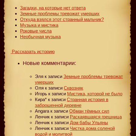
Загадки, на которые нет ответа
Земные проблемы тревожат умерших
Откуда взялся этот странный мальчик?
Музыка и мистика
Роковые числа
Необычная музыка
Рассказать историю
Новые комментарии:
Эля
к записи
Земные проблемы тревожат
умерших
Оля
к записи
Сквозняк
Игорь
к записи
Мистика, которой не было
Кира*
к записи
Странная история в
заброшенной деревне
Angara
к записи
Обман тёмных сил
Ленчик
к записи
Раскаявшаяся грешница
Ленчик
к записи
Дом бабы Ульяны
Ленчик
к записи
Чистка дома соленой
водой и молитвой