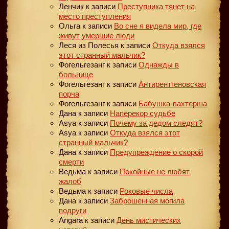
Ленчик
к записи
Преступника тянет на
место преступления
Ольга
к записи
Во сне я видела мир, где
живут умершие люди
Леся из Полесья
к записи
Откуда взялся
этот странный мальчик?
Фогельгезанг
к записи
Однажды в
больнице
Фогельгезанг
к записи
Антирентгеновская
порча
Фогельгезанг
к записи
Бабушка-вахтерша
Дана
к записи
Наперекор судьбе
Asya
к записи
Почему за дедом следят?
Asya
к записи
Откуда взялся этот
странный мальчик?
Дана
к записи
Предупреждение о скорой
смерти
Ведьма
к записи
Покойные не любят
жалоб
Ведьма
к записи
Роковые числа
Дана
к записи
Заброшенная могила
подруги
Angara
к записи
День мистических