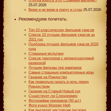
Откуда взялся этот странный мальчик?
25.07.2026
Верю и не верю в порчу и сглаз
25.07.2026
Рекомендуем почитать:
Топ-10 классических фильмов ужасов
Список 10 лучших фильмов ужасов за
2021 год
Подборка лучших фильмов ужасов 2020
года
Страшные мультики
Список триллеров с непредсказуемой
развязкой
Лучшие фильмы про вампиров
Самые страшные компьютерные игры
Гадание на Рождество
Как правильно гадать в ночь перед
Рождеством
Гадание на Старый Новый год
Существует ли Слендермен
Фотографии призраков (50 шт.)
Фото кукол Monster High
Как выглядят настоящие русалки