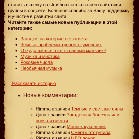
ставить ссылку на strashno.com со своего сайта или
группы в соцсети. Большое спасибо за Вашу поддержку
и участие в развитии сайта.
Читайте также самые новые публикации в этой
категории:
Загадки, на которые нет ответа
Земные проблемы тревожат умерших
Откуда взялся этот странный мальчик?
Музыка и мистика
Роковые числа
Необычная музыка
Рассказать историю
Новые комментарии:
Rimma
к записи
Темные и светлые силы
Дана
к записи
Загадочная болезнь или
порча из мести
Дана
к записи
Маньяк кукольник
Rimma
к записи
Смерть отступила
Rimma
к записи
НЛО помог