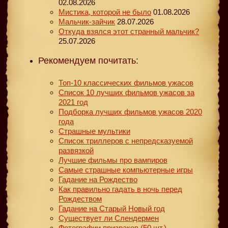
02.08.2026
Мистика, которой не было
01.08.2026
Мальчик-зайчик
28.07.2026
Откуда взялся этот странный мальчик?
25.07.2026
Рекомендуем почитать:
Топ-10 классических фильмов ужасов
Список 10 лучших фильмов ужасов за
2021 год
Подборка лучших фильмов ужасов 2020
года
Страшные мультики
Список триллеров с непредсказуемой
развязкой
Лучшие фильмы про вампиров
Самые страшные компьютерные игры
Гадание на Рождество
Как правильно гадать в ночь перед
Рождеством
Гадание на Старый Новый год
Существует ли Слендермен
Фотографии призраков (50 шт.)