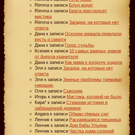
Rimma
к записи
Блуд водит
Rimma
к записи
Брата преследует
мистика
Rimma
к записи
Загадки, на которые нет
ответа
Дана
к записи
Осколки зеркала передали
весть о смерти
Дана
к записи
Голос судьбы
Ксения
к записи
10 самых важных знаков
от Ангела-хранителя
Дана
к записи
Как мама к колдуну ходила
Эля
к записи
Загадки, на которые нет
ответа
Эля
к записи
Земные проблемы тревожат
умерших
Оля
к записи
Сквозняк
Игорь
к записи
Мистика, которой не было
Кира*
к записи
Странная история в
заброшенной деревне
Angara
к записи
Обман тёмных сил
Ленчик
к записи
Раскаявшаяся грешница
Ленчик
к записи
Дом бабы Ульяны
Ленчик
к записи
Чистка дома соленой