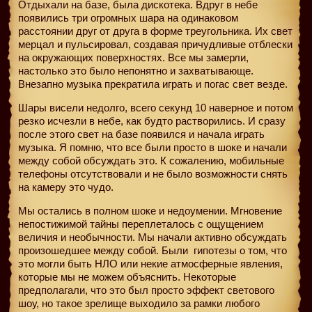
Отдыхали на базе, была дискотека. Вдруг в небе
появились три огромных шара на одинаковом
расстоянии друг от друга в форме треугольника. Их свет
мерцал и пульсировал, создавая причудливые отблески
на окружающих поверхностях. Все мы замерли,
настолько это было непонятно и захватывающе.
Внезапно музыка прекратила играть и погас свет везде.
Шары висели недолго, всего секунд 10 наверное и потом
резко исчезли в небе, как будто растворились. И сразу
после этого свет на базе появился и начала играть
музыка. Я помню, что все были просто в шоке и начали
между собой обсуждать это. К сожалению, мобильные
телефоны отсутствовали и не было возможности снять
на камеру это чудо.
Мы остались в полном шоке и недоумении. Мгновение
непостижимой тайны переплеталось с ощущением
величия и необычности. Мы начали активно обсуждать
произошедшее между собой. Были
гипотезы о том, что
это могли быть НЛО или некие атмосферные явления,
которые мы не можем объяснить. Некоторые
предполагали, что это был просто эффект светового
шоу, но такое зрелище выходило за рамки любого