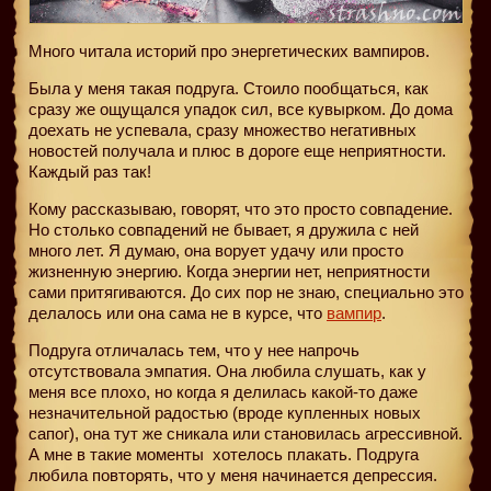
Много читала историй про энергетических вампиров.
Была у меня такая подруга. Стоило пообщаться, как
сразу же ощущался упадок сил, все кувырком. До дома
доехать не успевала, сразу множество негативных
новостей получала и плюс в дороге еще неприятности.
Каждый раз так!
Кому рассказываю, говорят, что это просто совпадение.
Но столько совпадений не бывает, я дружила с ней
много лет. Я думаю, она ворует удачу или просто
жизненную энергию. Когда энергии нет, неприятности
сами притягиваются. До сих пор не знаю, специально это
делалось или она сама не в курсе, что
вампир
.
Подруга отличалась тем, что у нее напрочь
отсутствовала эмпатия. Она любила слушать, как у
меня все плохо, но когда я делилась какой-то даже
незначительной радостью (вроде купленных новых
сапог), она тут же сникала или становилась агрессивной.
А мне в такие моменты
хотелось плакать. Подруга
любила повторять, что у меня начинается депрессия.