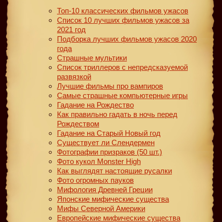
Топ-10 классических фильмов ужасов
Список 10 лучших фильмов ужасов за
2021 год
Подборка лучших фильмов ужасов 2020
года
Страшные мультики
Список триллеров с непредсказуемой
развязкой
Лучшие фильмы про вампиров
Самые страшные компьютерные игры
Гадание на Рождество
Как правильно гадать в ночь перед
Рождеством
Гадание на Старый Новый год
Существует ли Слендермен
Фотографии призраков (50 шт.)
Фото кукол Monster High
Как выглядят настоящие русалки
Фото огромных пауков
Мифология Древней Греции
Японские мифические существа
Мифы Северной Америки
Европейские мифические существа