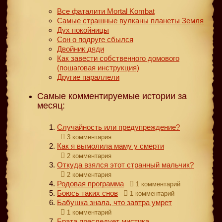
Все фаталити Mortal Kombat
Самые страшные вулканы планеты Земля
Дух покойницы
Сон о подруге сбылся
Двойник дяди
Как завести собственного домового
(пошаговая инструкция)
Другие параллели
Самые комментируемые истории за
месяц:
Случайность или предупреждение?
3 комментария
Как я вымолила маму у смерти
2 комментария
Откуда взялся этот странный мальчик?
2 комментария
Родовая программа
1 комментарий
Боюсь таких снов
1 комментарий
Бабушка знала, что завтра умрет
1 комментарий
Брата преследует мистика