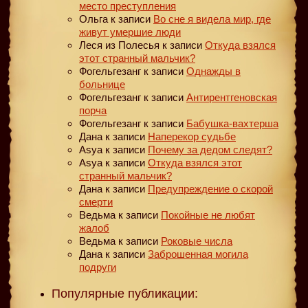
место преступления
Ольга
к записи
Во сне я видела мир, где
живут умершие люди
Леся из Полесья
к записи
Откуда взялся
этот странный мальчик?
Фогельгезанг
к записи
Однажды в
больнице
Фогельгезанг
к записи
Антирентгеновская
порча
Фогельгезанг
к записи
Бабушка-вахтерша
Дана
к записи
Наперекор судьбе
Asya
к записи
Почему за дедом следят?
Asya
к записи
Откуда взялся этот
странный мальчик?
Дана
к записи
Предупреждение о скорой
смерти
Ведьма
к записи
Покойные не любят
жалоб
Ведьма
к записи
Роковые числа
Дана
к записи
Заброшенная могила
подруги
Популярные публикации: