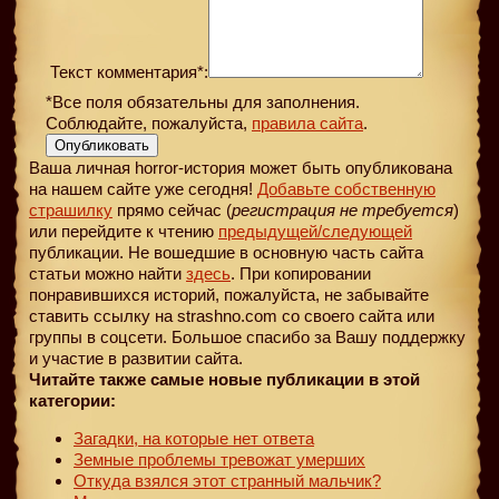
Текст комментария*:
*Все поля обязательны для заполнения.
Соблюдайте, пожалуйста,
правила сайта
.
Опубликовать
Ваша личная horror-история может быть опубликована
на нашем сайте уже сегодня!
Добавьте собственную
страшилку
прямо сейчас (
регистрация не требуется
)
или перейдите к чтению
предыдущей
/следующей
публикации. Не вошедшие в основную часть сайта
статьи можно найти
здесь
. При копировании
понравившихся историй, пожалуйста, не забывайте
ставить ссылку на strashno.com со своего сайта или
группы в соцсети. Большое спасибо за Вашу поддержку
и участие в развитии сайта.
Читайте также самые новые публикации в этой
категории:
Загадки, на которые нет ответа
Земные проблемы тревожат умерших
Откуда взялся этот странный мальчик?