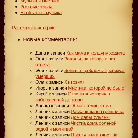
Музыка и мистика
Роковые числа
Необычная музыка
Рассказать историю
Новые комментарии:
Дана
к записи
Как мама к колдуну ходила
Эля
к записи
Загадки, на которые нет
ответа
Эля
к записи
Земные проблемы тревожат
умерших
Оля
к записи
Сквозняк
Игорь
к записи
Мистика, которой не было
Кира*
к записи
Странная история в
заброшенной деревне
Angara
к записи
Обман тёмных сил
Ленчик
к записи
Раскаявшаяся грешница
Ленчик
к записи
Дом бабы Ульяны
Ленчик
к записи
Чистка дома соленой
водой и молитвой
Ленчик
к записи
Преступника тянет на