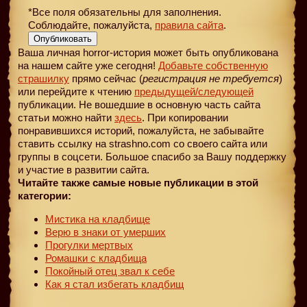
*Все поля обязательны для заполнения.
Соблюдайте, пожалуйста,
правила сайта
.
Опубликовать
Ваша личная horror-история может быть опубликована
на нашем сайте уже сегодня!
Добавьте собственную
страшилку
прямо сейчас (
регистрация не требуется
)
или перейдите к чтению
предыдущей
/следующей
публикации. Не вошедшие в основную часть сайта
статьи можно найти
здесь
. При копировании
понравившихся историй, пожалуйста, не забывайте
ставить ссылку на strashno.com со своего сайта или
группы в соцсети. Большое спасибо за Вашу поддержку
и участие в развитии сайта.
Читайте также самые новые публикации в этой
категории:
Мистика на кладбище
Верю в знаки от умерших
Прогулки мертвых
Ромашки с кладбища
Покойный отец звал к себе
Как я стал избегать кладбищ