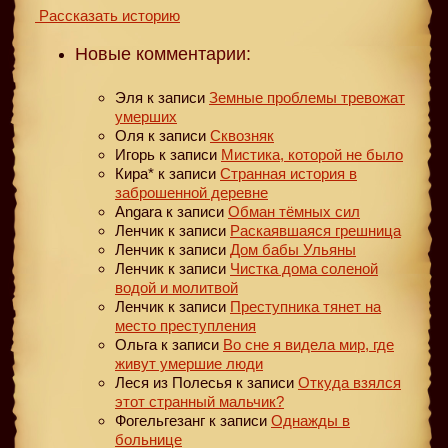
Рассказать историю
Новые комментарии:
Эля
к записи
Земные проблемы тревожат
умерших
Оля
к записи
Сквозняк
Игорь
к записи
Мистика, которой не было
Кира*
к записи
Странная история в
заброшенной деревне
Angara
к записи
Обман тёмных сил
Ленчик
к записи
Раскаявшаяся грешница
Ленчик
к записи
Дом бабы Ульяны
Ленчик
к записи
Чистка дома соленой
водой и молитвой
Ленчик
к записи
Преступника тянет на
место преступления
Ольга
к записи
Во сне я видела мир, где
живут умершие люди
Леся из Полесья
к записи
Откуда взялся
этот странный мальчик?
Фогельгезанг
к записи
Однажды в
больнице