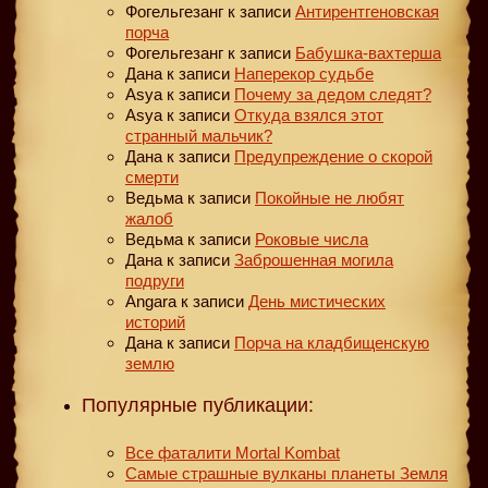
Фогельгезанг
к записи
Антирентгеновская
порча
Фогельгезанг
к записи
Бабушка-вахтерша
Дана
к записи
Наперекор судьбе
Asya
к записи
Почему за дедом следят?
Asya
к записи
Откуда взялся этот
странный мальчик?
Дана
к записи
Предупреждение о скорой
смерти
Ведьма
к записи
Покойные не любят
жалоб
Ведьма
к записи
Роковые числа
Дана
к записи
Заброшенная могила
подруги
Angara
к записи
День мистических
историй
Дана
к записи
Порча на кладбищенскую
землю
Популярные публикации:
Все фаталити Mortal Kombat
Самые страшные вулканы планеты Земля