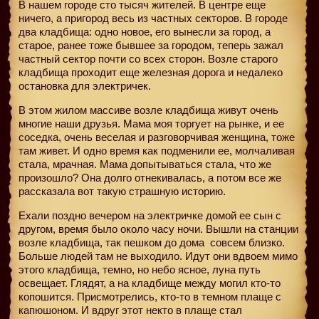
В нашем городе сто тысяч жителей. В центре еще
ничего, а пригород весь из частных секторов. В городе
два кладбища: одно новое, его вынесли за город, а
старое, ранее тоже бывшее за городом, теперь зажал
частный сектор почти со всех сторон. Возле старого
кладбища проходит еще железная дорога и недалеко
остановка для электричек.
В этом жилом массиве возле кладбища живут очень
многие наши друзья. Мама моя торгует на рынке, и ее
соседка, очень веселая и разговорчивая женщина, тоже
там живет. И одно время как подменили ее, молчаливая
стала, мрачная. Мама допытываться стала, что же
произошло? Она долго отнекивалась, а потом все же
рассказала вот такую страшную историю.
Ехали поздно вечером на электричке домой ее сын с
другом, время было около часу ночи. Вышли на станции
возле кладбища, так пешком до дома
совсем близко.
Больше людей там не выходило. Идут они вдвоем мимо
этого кладбища, темно, но небо ясное, луна путь
освещает. Глядят, а на кладбище между могил кто-то
копошится. Присмотрелись, кто-то в темном плаще с
капюшоном. И вдруг этот некто в плаще стал