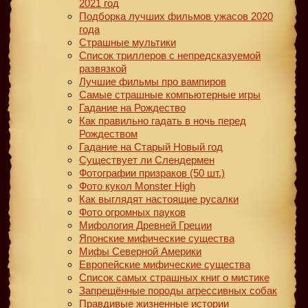
2021 год
Подборка лучших фильмов ужасов 2020
года
Страшные мультики
Список триллеров с непредсказуемой
развязкой
Лучшие фильмы про вампиров
Самые страшные компьютерные игры
Гадание на Рождество
Как правильно гадать в ночь перед
Рождеством
Гадание на Старый Новый год
Существует ли Слендермен
Фотографии призраков (50 шт.)
Фото кукол Monster High
Как выглядят настоящие русалки
Фото огромных пауков
Мифология Древней Греции
Японские мифические существа
Мифы Северной Америки
Европейские мифические существа
Список самых страшных книг о мистике
Запрещённые породы агрессивных собак
Правдивые жизненные истории