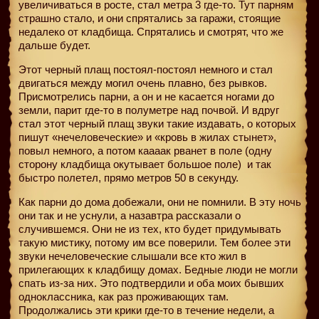
увеличиваться в росте, стал метра 3 где-то. Тут парням
страшно стало, и они спрятались за гаражи, стоящие
недалеко от кладбища. Спрятались и смотрят, что же
дальше будет.
Этот черный плащ постоял-постоял немного и стал
двигаться между могил очень плавно, без рывков.
Присмотрелись парни, а он и не касается ногами до
земли, парит где-то в полуметре над почвой. И вдруг
стал этот черный плащ звуки такие издавать, о которых
пишут «нечеловеческие» и «кровь в жилах стынет»,
повыл немного, а потом каааак рванет в поле (одну
сторону кладбища окутывает большое поле)
и так
быстро полетел, прямо метров 50 в секунду.
Как парни до дома добежали, они не помнили. В эту ночь
они так и не уснули, а назавтра рассказали о
случившемся. Они не из тех, кто будет придумывать
такую мистику, потому им все поверили. Тем более эти
звуки нечеловеческие слышали все кто жил в
прилегающих к кладбищу домах. Бедные люди не могли
спать из-за них. Это подтвердили и оба моих бывших
одноклассника, как раз проживающих там.
Продолжались эти крики где-то в течение недели, а