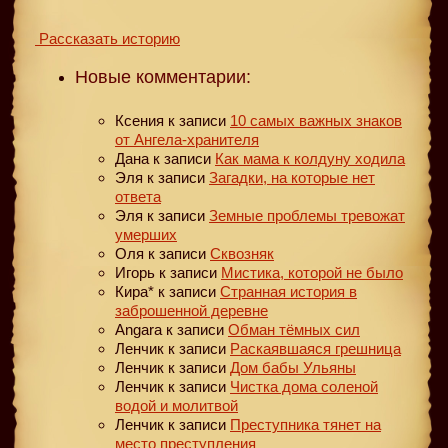
Рассказать историю
Новые комментарии:
Ксения
к записи
10 самых важных знаков
от Ангела-хранителя
Дана
к записи
Как мама к колдуну ходила
Эля
к записи
Загадки, на которые нет
ответа
Эля
к записи
Земные проблемы тревожат
умерших
Оля
к записи
Сквозняк
Игорь
к записи
Мистика, которой не было
Кира*
к записи
Странная история в
заброшенной деревне
Angara
к записи
Обман тёмных сил
Ленчик
к записи
Раскаявшаяся грешница
Ленчик
к записи
Дом бабы Ульяны
Ленчик
к записи
Чистка дома соленой
водой и молитвой
Ленчик
к записи
Преступника тянет на
место преступления