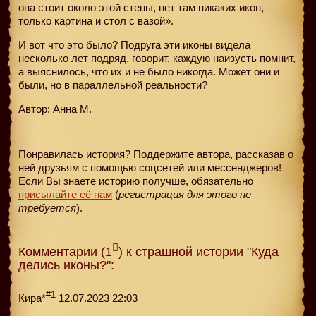
она стоит около этой стены, нет там никаких икон,
только картина и стол с вазой».
И вот что это было? Подруга эти иконы видела
несколько лет подряд, говорит, каждую наизусть помнит,
а выяснилось, что их и не было никогда. Может они и
были, но в параллельной реальности?
Автор: Анна М.
Понравилась история? Поддержите автора, рассказав о
ней друзьям с помощью соцсетей или мессенджеров!
Если Вы знаете историю получше, обязательно
присылайте её нам
(
регистрация для этого не
требуется
).
Комментарии (1
) к страшной истории "Куда
делись иконы?":
#1
Кира*
12.07.2023 22:03