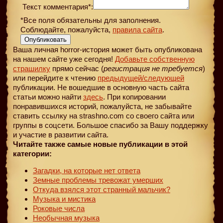
Текст комментария*:
*Все поля обязательны для заполнения.
Соблюдайте, пожалуйста,
правила сайта
.
Опубликовать
Ваша личная horror-история может быть опубликована
на нашем сайте уже сегодня!
Добавьте собственную
страшилку
прямо сейчас (
регистрация не требуется
)
или перейдите к чтению
предыдущей
/следующей
публикации. Не вошедшие в основную часть сайта
статьи можно найти
здесь
. При копировании
понравившихся историй, пожалуйста, не забывайте
ставить ссылку на strashno.com со своего сайта или
группы в соцсети. Большое спасибо за Вашу поддержку
и участие в развитии сайта.
Читайте также самые новые публикации в этой
категории:
Загадки, на которые нет ответа
Земные проблемы тревожат умерших
Откуда взялся этот странный мальчик?
Музыка и мистика
Роковые числа
Необычная музыка