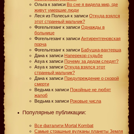
Ольга
к записи
Во сне я видела мир, где
живут умершие люди
Леся из Полесья
к записи
Откуда взялся
этот странный мальчик?
Фогельгезанг
к записи
Однажды в
больнице
Фогельгезанг
к записи
Антирентгеновская
порча
Фогельгезанг
к записи
Бабушка-вахтерша
Дана
к записи
Наперекор судьбе
Asya
к записи
Почему за дедом следят?
Asya
к записи
Откуда взялся этот
странный мальчик?
Дана
к записи
Предупреждение о скорой
смерти
Ведьма
к записи
Покойные не любят
жалоб
Ведьма
к записи
Роковые числа
Популярные публикации:
Все фаталити Mortal Kombat
Самые страшные вулканы планеты Земля