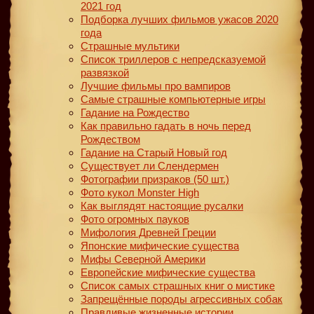
2021 год
Подборка лучших фильмов ужасов 2020
года
Страшные мультики
Список триллеров с непредсказуемой
развязкой
Лучшие фильмы про вампиров
Самые страшные компьютерные игры
Гадание на Рождество
Как правильно гадать в ночь перед
Рождеством
Гадание на Старый Новый год
Существует ли Слендермен
Фотографии призраков (50 шт.)
Фото кукол Monster High
Как выглядят настоящие русалки
Фото огромных пауков
Мифология Древней Греции
Японские мифические существа
Мифы Северной Америки
Европейские мифические существа
Список самых страшных книг о мистике
Запрещённые породы агрессивных собак
Правдивые жизненные истории