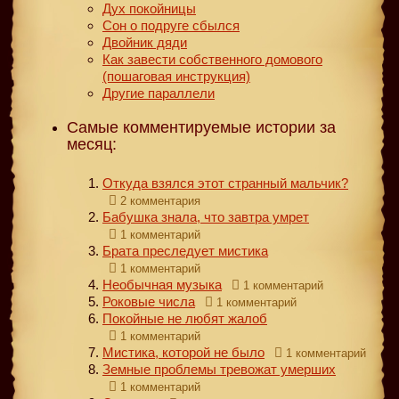
Дух покойницы
Сон о подруге сбылся
Двойник дяди
Как завести собственного домового
(пошаговая инструкция)
Другие параллели
Самые комментируемые истории за
месяц:
Откуда взялся этот странный мальчик?
2 комментария
Бабушка знала, что завтра умрет
1 комментарий
Брата преследует мистика
1 комментарий
Необычная музыка
1 комментарий
Роковые числа
1 комментарий
Покойные не любят жалоб
1 комментарий
Мистика, которой не было
1 комментарий
Земные проблемы тревожат умерших
1 комментарий