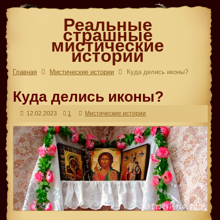
Реальные
страшные
мистические
истории
Главная
Мистические истории
Куда делись иконы?
Куда делись иконы?
12.02.2023
1
Мистические истории