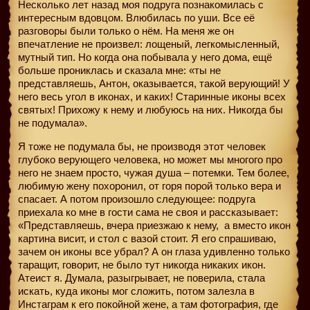
Несколько лет назад моя подруга познакомилась с
интересным вдовцом. Влюбилась по уши. Все её
разговоры были только о нём. На меня же он
впечатление не произвел: лощеный, легкомысленный,
мутный тип. Но когда она побывала у него дома, ещё
больше прониклась и сказала мне: «ты не
представляешь, Антон, оказывается, такой верующий! У
него весь угол в иконах, и каких! Старинные иконы всех
святых! Прихожу к нему и любуюсь на них. Никогда бы
не подумала».
Я тоже не подумала бы, не производя этот человек
глубоко верующего человека, но может мы многого про
него не знаем просто, чужая душа – потемки. Тем более,
любимую жену похоронил, от горя порой только вера и
спасает. А потом произошло следующее: подруга
приехала ко мне в гости сама не своя и рассказывает:
«Представляешь, вчера приезжаю к нему,
а вместо икон
картина висит, и стол с вазой стоит. Я его спрашиваю,
зачем он иконы все убрал? А он глаза удивленно только
таращит, говорит, не было тут никогда никаких икон.
Атеист я. Думала, разыгрывает, не поверила, стала
искать, куда иконы мог сложить, потом залезла в
Инстаграм к его покойной жене, а там фотография, где