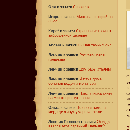
Оля
к записи
Сквозняк
Игорь
к записи
Мистика, которой не
было
Кира*
к записи
Странная история в
заброшенной деревне
Angara
к записи
Обман тёмных сил
Ленчик
к записи
Раскаявшаяся
грешница
Ленчик
к записи
Дом бабы Ульяны
С
Ленчик
к записи
Чистка дома
м
соленой водой и молитвой
в
ф
Ленчик
к записи
Преступника тянет
на место преступления
и
р
Ольга
к записи
Во сне я видела
с
мир, где живут умершие люди
и
Леся из Полесья
к записи
Откуда
взялся этот странный мальчик?
В