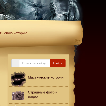
ть свою историю
Поиск
Найти
по
сайту
Мистические истории
Страшные фото и
видео