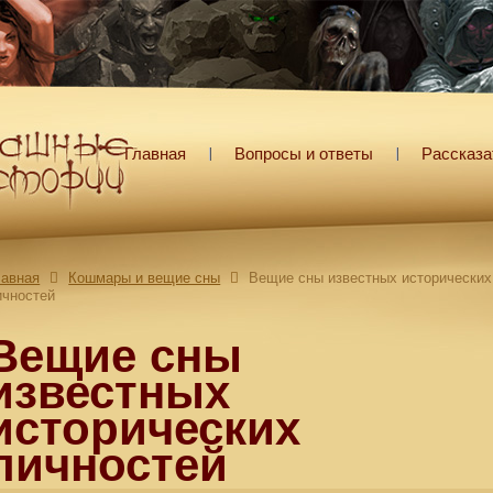
Главная
Вопросы и ответы
Рассказа
лавная
Кошмары и вещие сны
Вещие сны известных исторических
ичностей
Вещие сны
известных
исторических
личностей