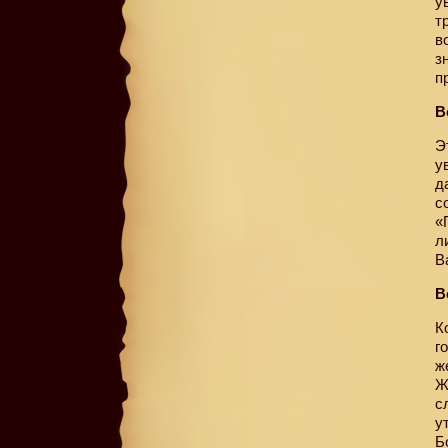
у
т
в
з
п
В
Э
у
д
с
«
л
В
В
К
г
ж
Ж
с
у
Б