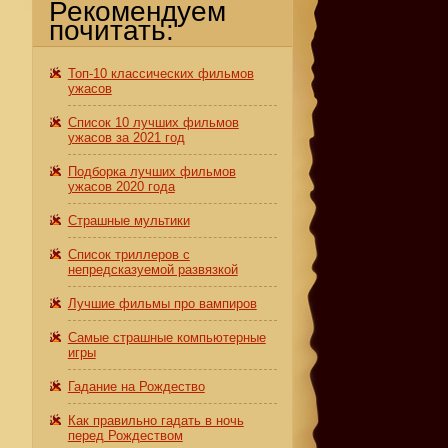
Рекомендуем
почитать:
Топ-10 классических фильмов
ужасов
Список 10 лучших фильмов
ужасов за 2021 год
Подборка лучших фильмов
ужасов 2020 года
Страшные мультики
Список триллеров с
непредсказуемой развязкой
Лучшие фильмы про вампиров
Самые страшные компьютерные
игры
Гадание на Рождество
Как правильно гадать в ночь
перед Рождеством