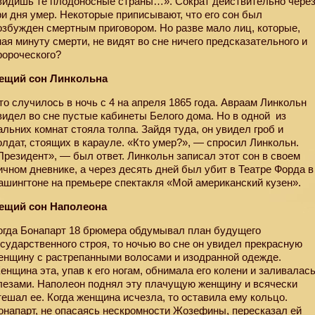
видишь те плодоносные страны…». Сократ действительно чере
ри дня умер. Некоторые приписывают, что его сон был
озбужден смертным приговором. Но разве мало лиц, которые,
ная минуту смерти, не видят во сне ничего предсказательного и
ророческого?
ещий сон Линкольна
то случилось в ночь с 4 на апреля 1865 года. Авраам Линкольн
видел во сне пустые кабинеты Белого дома. Но в одной
из
альних комнат стояла толпа. Зайдя туда, он увидел гроб и
олдат, стоящих в карауле. «Кто умер?», — спросил Линкольн.
Президент», — был ответ. Линкольн записал этот сон в своем
ичном дневнике, а через десять дней был убит в Театре Форда в
ашингтоне на премьере спектакля «Мой американский кузен».
ещий сон Наполеона
огда Бонапарт 18 брюмера обдумывал план будущего
осударственного строя, то ночью во сне он увидел прекрасную
енщину с растрепанными волосами и изодранной одежде.
енщина эта, упав к его ногам, обнимала его колени и заливалас
лезами. Наполеон поднял эту плачущую женщину и всячески
тешал ее. Когда женщина исчезла, то оставила ему кольцо.
онапарт, не опасаясь нескромности Жозефины, пересказал ей