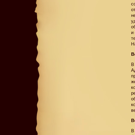
с
о
н
у
о
и
т
Н
В
В
А
п
ж
к
р
о
к
в
В