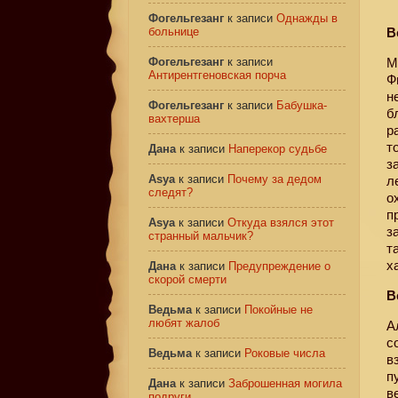
Фогельгезанг
к записи
Однажды в
больнице
В
Фогельгезанг
к записи
М
Антирентгеновская порча
Ф
н
Фогельгезанг
к записи
Бабушка-
б
вахтерша
р
т
Дана
к записи
Наперекор судьбе
з
Asya
к записи
Почему за дедом
л
следят?
о
п
Asya
к записи
Откуда взялся этот
з
странный мальчик?
т
х
Дана
к записи
Предупреждение о
скорой смерти
В
Ведьма
к записи
Покойные не
любят жалоб
А
с
Ведьма
к записи
Роковые числа
в
п
Дана
к записи
Заброшенная могила
в
подруги