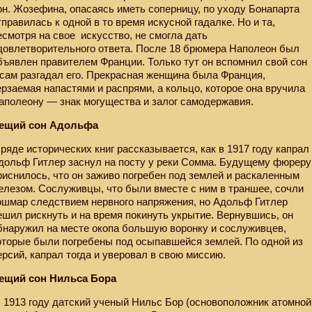
он. Жозефина, опасаясь иметь соперницу, по уходу Бонапарта
тправилась к одной в то время искусной гадалке. Но и та,
есмотря на свое
искусство, не смогла дать
довлетворительного ответа. После 18 брюмера Наполеон был
бъявлен правителем Франции. Только тут он вспомнил свой сон
 сам разгадал его. Прекрасная женщина была Франция,
ерзаемая напастями и распрями, а кольцо, которое она вручила
аполеону — знак могущества и залог самодержавия.
ещий сон Адольфа
 ряде исторических книг рассказывается, как в 1917 году капрал
дольф Гитлер заснул на посту у реки Сомма. Будущему фюреру
риснилось, что он заживо погребен под землей и раскаленным
елезом. Сослуживцы, что были вместе с ним в траншее, сочли
ошмар следствием нервного напряжения, но Адольф Гитлер
ешил рискнуть и на время покинуть укрытие. Вернувшись, он
бнаружил на месте окопа большую воронку и сослуживцев,
оторые были погребены под осыпавшейся землей. По одной из
ерсий, капрал тогда и уверовал в свою миссию.
ещий сон Нильса Бора
В
1913 году датский ученый Нильс Бор (основоположник атомной