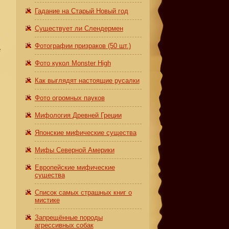
Гадание на Старый Новый год
Существует ли Слендермен
Фотографии призраков (50 шт.)
е
Фото кукол Monster High
Как выглядят настоящие русалки
Фото огромных пауков
Мифология Древней Греции
Японские мифические существа
Мифы Северной Америки
Европейские мифические
существа
Список самых страшных книг о
мистике
Запрещённые породы
ы
агрессивных собак