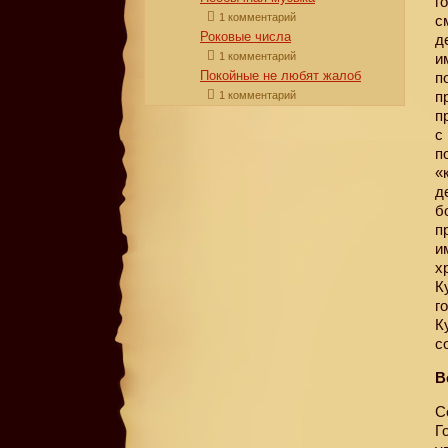
г
1 комментарий
с
Роковые числа
д
1 комментарий
и
Покойные не любят жалоб
п
п
1 комментарий
п
с
п
«
д
б
п
и
х
К
г
К
с
В
С
Г