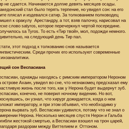
ир не сдается. Начинаются долгие девять месяцев осады.
акедонский стал было терять терпение, но увидел сон: на его
ите плясал и издевался сатир. За толкованием полководец
ришел к оракулу
Арестандру, а тот, взяв палочку, нарисовал на
еске слово satyros, которое перечеркнул чертой посередине.
олучилось sa Tyros. То есть «Тир твой», мол, подожди немного.
дивительно, на следующий день Тир пал.
стати, этот подход к толкованию снов называется
ингвистическим. Среди прочих его используют современные
сихоаналитики.
ещий сон Веспасиана
еспасиан, однажды находясь с римским императором Нероном
а острове Ахаин, увидел во сне, что незнакомец предсказал ему
частливую жизнь после того, как у Нерона будет выдернут зуб.
еспасиан, конечно, не поверил ночному видению. Но вот,
роснувшись, он узнал, что хирург дожидается, когда о нем
оложат императору, и при этом объявил, что необходимо у
ерона вырвать зуб. Веспасиан удивился, потому что не знал о
амерении Нерона. Несколько месяцев спустя Нерон и Гальба
огибли жестокой смертью, а Веспасиан взошел на трон царей,
лагодаря раздорам между Виттелием и
Оттоном.