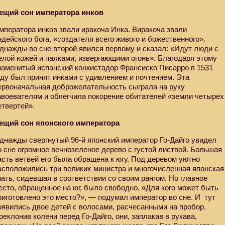
ещий сон императора инков
мператора инков звали иракоча Инка. Виракоча звали
ндейского бога, «создателя всего живого и божественного».
днажды во сне второй явился первому и сказал: «Идут люди с
елой кожей и палками, извергающими огонь». Благодаря этому
наменитый испанский конкистадор Франсиско Писарро в 1531
оду был принят инками с удивлением и почтением. Эта
ервоначальная доброжелательность сыграла на руку
авоевателям и облегчила покорение обитателей «земли четырех
етвертей».
ещий сон японского императора
днажды свергнутый 96-й японский император Го-Дайго увидел
о сне огромное вечнозеленое дерево с густой листвой. Большая
асть ветвей его была обращена к югу. Под деревом уютно
асположились три великих министра и многочисленная японская
нать, сидевшая в соответствии со своим рангом. Но главное
есто, обращенное на юг, было свободно. «Для кого может быть
риготовлено это место?», — подумал император во сне. И
тут
оявились двое детей с волосами, расчесанными на пробор.
реклонив колени перед Го-Дайго, они, заплакав в рукава,