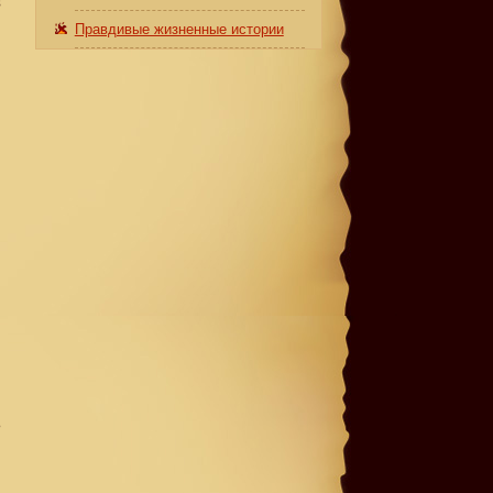
з
Правдивые жизненные истории
ь