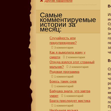
Другие параллели
В
Самые
И
комментируемые
и
истории за
О
месяц:
б
з
г
Случайность или
п
предупреждение?
з
3 комментария
ч
Как я вымолила маму у
смерти
2 комментария
В
Откуда взялся этот странный
мальчик?
2 комментария
О
Родовая программа
в
1 комментарий
ч
Боюсь таких снов
р
1 комментарий
з
Бабушка знала, что завтра
м
умрет
1 комментарий
п
Брата преследует мистика
п
1 комментарий
П
Необычная музыка