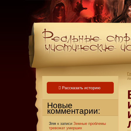
Г
л
Рассказать историю
Новые
комментарии:
Эля
к записи
Земные проблемы
тревожат умерших