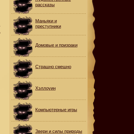
рассказы
Маньяки и
преступники
г
о
Домовые и призраки
е
Страшно смешно
Хэллоуин
Компьютерные игры
Звери и силы природы