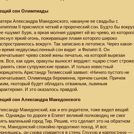
ещий сон Олимпиады
атери Александра Македонского, накануне ее свадьбы с
илиппом II приснился четкий и пророческий сон. Будто бы вокру
ее «шумит буря, а яркая молния ударяет ей во чрево, из которог
леснул яркий огонь, пожирающее пламя которого широко
аспространилось вокруг». Так записано в летописи. Через какое-
о время недвусмысленный сон видит
и Филипп II. Он
апечатывает чрево своей жены печатью, на которой вырезан
ев. Все, как один, оракулы выносят вердикт: «царю стоит строж
хранять свои супружеские права». И только известный
рорицатель Аристандр Телмесский заявил: «Ничего пустого не
апечатывают, Олимпиада беременна, причем сыном. Причем
аким, «который будет обладать отважным, львиным
арактером». И это оказалось правдой.
ещий сон Александра Македонского
лександр Македонский, как и его родители, тоже видел вещий
он. Однажды по дороге в Египет великий полководец не смог
зять маленький город Тир. Решив, что сделает это на обратном
ути, Македонский спокойно продолжил поход. И вот,
ернувшись, он снова упирается в стену. Глухую и крепостную —