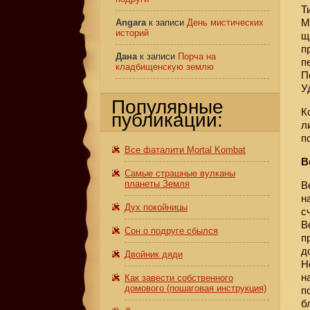
Т
М
Angara
к записи
День мистических
историй
щ
п
Дана
к записи
Порча на
п
кладбищенскую землю
П
У
Популярные
К
публикации:
л
п
Все фаталити Mortal Kombat
В
Самые страшные вулканы
планеты Земля
В
н
Дух покойницы
с
В
Сон о подруге сбылся
п
д
Двойник дяди
Н
н
Как завести собственного
домового (пошаговая инструкция)
п
б