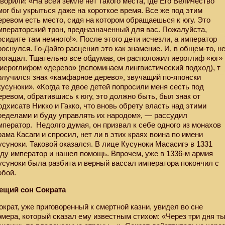
оворили: «На всей земле нет такого места, где Его Величество
мог бы укрыться даже на короткое время. Все же под этим
еревом есть место, сидя на котором обращаешься к югу. Это
мператорский трон, предназначенный для вас. Пожалуйста,
осидите там немного!». После этого дети исчезли, а император
роснулся. Го-Дайго расценил это как знамение. И, в общем-то, н
рогадал. Тщательно все обдумав, он расположил иероглиф «юг»
 иероглифом «дерево» (вспоминаем лингвистический подход), т
олучился знак «камфарное дерево», звучащий по-японски
кусуноки». «Когда те двое детей попросили меня сесть под
еревом, обратившись к югу, это должно быть, был знак от
одхисатв Никко и Гакко, что вновь обрету власть над этими
ределами и буду управлять их народом», — рассудил
мператор.
Недолго думая, он призвал к себе одного из монахов
рама Касаги и спросил, нет ли в этих краях воина по имени
усуноки. Таковой оказался. В лице Кусуноки Масасигэ в 1331
оду император и нашел помощь. Впрочем, уже в 1336-м армия
усуноки была разбита и верный вассал императора покончил с
обой.
ещий сон Сократа
ократ, уже приговоренный к смертной казни, увидел во сне
омера, который сказал ему известным стихом: «Через три дня т