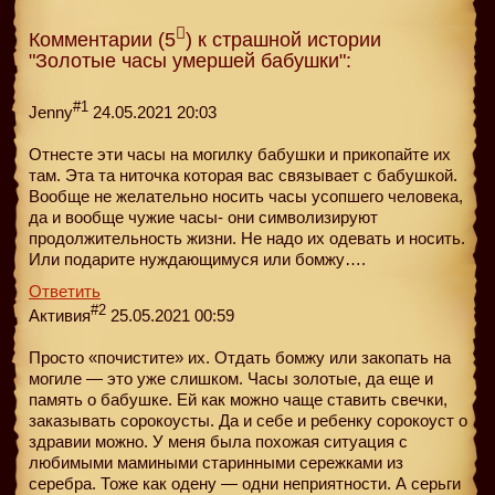
Комментарии (5
) к страшной истории
"Золотые часы умершей бабушки":
#1
Jenny
24.05.2021 20:03
Отнесте эти часы на могилку бабушки и прикопайте их
там. Эта та ниточка которая вас связывает с бабушкой.
Вообще не желательно носить часы усопшего человека,
да и вообще чужие часы- они символизируют
продолжительность жизни. Не надо их одевать и носить.
Или подарите нуждающимуся или бомжу….
Ответить
#2
Активия
25.05.2021 00:59
Просто «почистите» их. Отдать бомжу или закопать на
могиле — это уже слишком. Часы золотые, да еще и
память о бабушке. Ей как можно чаще ставить свечки,
заказывать сорокоусты. Да и себе и ребенку сорокоуст о
здравии можно. У меня была похожая ситуация с
любимыми мамиными старинными сережками из
серебра. Тоже как одену — одни неприятности. А серьги