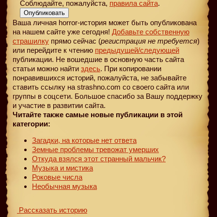
Соблюдайте, пожалуйста,
правила сайта
.
Опубликовать
Ваша личная horror-история может быть опубликована
на нашем сайте уже сегодня!
Добавьте собственную
страшилку
прямо сейчас (
регистрация не требуется
)
или перейдите к чтению
предыдущей
/следующей
публикации. Не вошедшие в основную часть сайта
статьи можно найти
здесь
. При копировании
понравившихся историй, пожалуйста, не забывайте
ставить ссылку на strashno.com со своего сайта или
группы в соцсети. Большое спасибо за Вашу поддержку
и участие в развитии сайта.
Читайте также самые новые публикации в этой
категории:
Загадки, на которые нет ответа
Земные проблемы тревожат умерших
Откуда взялся этот странный мальчик?
Музыка и мистика
Роковые числа
Необычная музыка
Рассказать историю