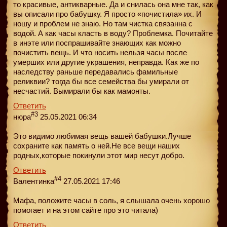
то красивые, антикварные. Да и снилась она мне так, как
вы описали про бабушку. Я просто «почистила» их. И
ношу и проблем не знаю. Но там чистка связанна с
водой. А как часы класть в воду? Проблемка. Почитайте
в инэте или поспрашивайте знающих как можно
почистить вещь. И что носить нельзя часы после
умерших или другие украшения, неправда. Как же по
наследству раньше передавались фамильные
реликвии? тогда бы все семейства бы умирали от
несчастий. Вымирали бы как мамонты.
Ответить
#3
нюра
25.05.2021 06:34
Это видимо любимая вещь вашей бабушки.Лучше
сохраните как память о ней.Не все вещи наших
родных,которые покинули этот мир несут добро.
Ответить
#4
Валентинка
27.05.2021 17:46
Мафа, положите часы в соль, я слышала очень хорошо
помогает и на этом сайте про это читала)
Ответить