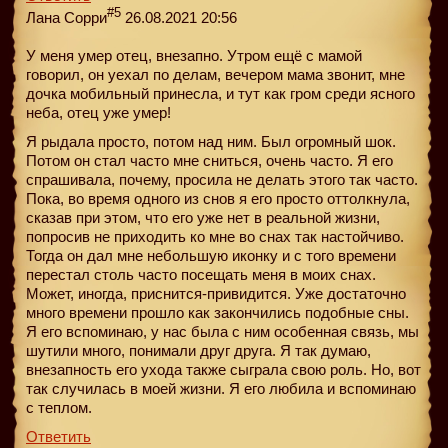
#5
Лана Сорри
26.08.2021 20:56
У меня умер отец, внезапно. Утром ещё с мамой
говорил, он уехал по делам, вечером мама звонит, мне
дочка мобильный принесла, и тут как гром среди ясного
неба, отец уже умер!
Я рыдала просто, потом над ним. Был огромный шок.
Потом он стал часто мне сниться, очень часто. Я его
спрашивала, почему, просила не делать этого так часто.
Пока, во время одного из снов я его просто оттолкнула,
сказав при этом, что его уже нет в реальной жизни,
попросив не приходить ко мне во снах так настойчиво.
Тогда он дал мне небольшую иконку и с того времени
перестал столь часто посещать меня в моих снах.
Может, иногда, приснится-привидится. Уже достаточно
много времени прошло как закончились подобные сны.
Я его вспоминаю, у нас была с ним особенная связь, мы
шутили много, понимали друг друга. Я так думаю,
внезапность его ухода также сыграла свою роль. Но, вот
так случилась в моей жизни. Я его любила и вспоминаю
с теплом.
Ответить