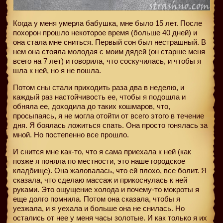
Когда у меня умерла бабушка, мне было 15 лет. После
похорон прошло некоторое время (больше 40 дней) и
она стала мне сниться. Первый сон был нестрашный. В
нем она стояла молодая с моим дядей (он старше меня
всего на 7 лет) и говорила, что соскучилась, и чтобы я
шла к ней, но я не пошла.
Потом сны стали приходить раза два в неделю, и
каждый раз настойчивость ее, чтобы я подошла и
обняла ее, доходила до таких кошмаров, что,
просыпаясь, я не могла отойти от всего этого в течение
дня. Я боялась ложиться спать. Она просто гонялась за
мной. Но постепенно все прошло.
И снится мне как-то, что я сама приехала к ней (как
позже я поняла по местности, это наше городское
кладбище). Она жаловалась, что ей плохо, все болит. Я
сказала, что сделаю массаж и прикоснулась к ней
руками. Это ощущение холода и почему-то мокроты я
еще долго помнила. Потом она сказала, чтобы я
уезжала, и я уехала и больше она не снилась. Но
остались от нее у меня часы золотые. И как только я их