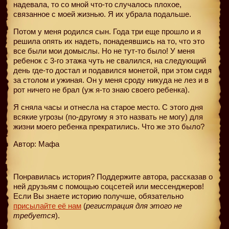
надевала, то со мной что-то случалось плохое,
связанное с моей жизнью. Я их убрала подальше.
Потом у меня родился сын. Года три еще прошло и я
решила опять их надеть, понадеявшись на то, что это
все были мои домыслы. Но не тут-то было! У меня
ребенок с 3-го этажа чуть не свалился, на следующий
день где-то достал и подавился монетой, при этом сидя
за столом и ужиная. Он у меня сроду никуда не лез и в
рот ничего не брал (уж я-то знаю своего ребенка).
Я сняла часы и отнесла на старое место. С этого дня
всякие угрозы (по-другому я это назвать не могу) для
жизни моего ребенка прекратились. Что же это было?
Автор: Мафа
Понравилась история? Поддержите автора, рассказав о
ней друзьям с помощью соцсетей или мессенджеров!
Если Вы знаете историю получше, обязательно
присылайте её нам
(
регистрация для этого не
требуется
).