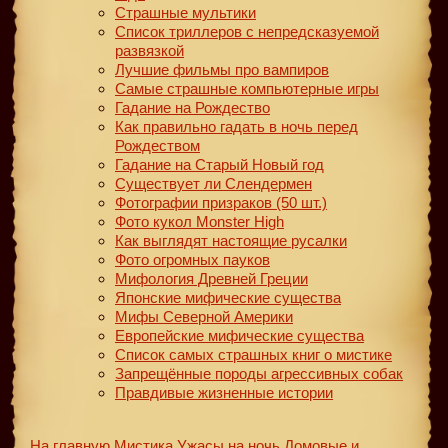
Страшные мультики
Список триллеров с непредсказуемой
развязкой
Лучшие фильмы про вампиров
Самые страшные компьютерные игры
Гадание на Рождество
Как правильно гадать в ночь перед
Рождеством
Гадание на Старый Новый год
Существует ли Слендермен
Фотографии призраков (50 шт.)
Фото кукол Monster High
Как выглядят настоящие русалки
Фото огромных пауков
Мифология Древней Греции
Японские мифические существа
Мифы Северной Америки
Европейские мифические существа
Список самых страшных книг о мистике
Запрещённые породы агрессивных собак
Правдивые жизненные истории
На главную
Мистика
Ужасы на ночь
Домовые и