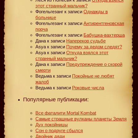
этот странный мальчик?
Фогельгезанг
к записи
Однажды в
больнице
Фогельгезанг
к записи
Антирентгеновская
порча
Фогельгезанг
к записи
Бабушка-вахтерша
Дана
к записи
Наперекор судьбе
Asya
к записи
Почему за дедом следят?
Asya
к записи
Откуда взялся этот
странный мальчик?
Дана
к записи
Предупреждение о скорой
смерти
Ведьма
к записи
Покойные не любят
жалоб
Ведьма
к записи
Роковые числа
Популярные публикации:
Все фаталити Mortal Kombat
Самые страшные вулканы планеты Земля
Дух покойницы
Сон о подруге сбылся
Двойник дяди