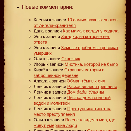
Новые комментарии:
Ксения
к записи
10 самых важных знаков
от Ангела-хранителя
Дана
к записи
Как мама к колдуну ходила
Эля
к записи
Загадки, на которые нет
ответа
Эля
к записи
Земные проблемы тревожат
умерших
Оля
к записи
Сквозняк
Игорь
к записи
Мистика, которой не было
Кира*
к записи
Странная история в
заброшенной деревне
Angara
к записи
Обман тёмных сил
Ленчик
к записи
Раскаявшаяся грешница
Ленчик
к записи
Дом бабы Ульяны
Ленчик
к записи
Чистка дома соленой
водой и молитвой
Ленчик
к записи
Преступника тянет на
место преступления
Ольга
к записи
Во сне я видела мир, где
живут умершие люди
Леся из Полесья
к записи
Откуда взялся