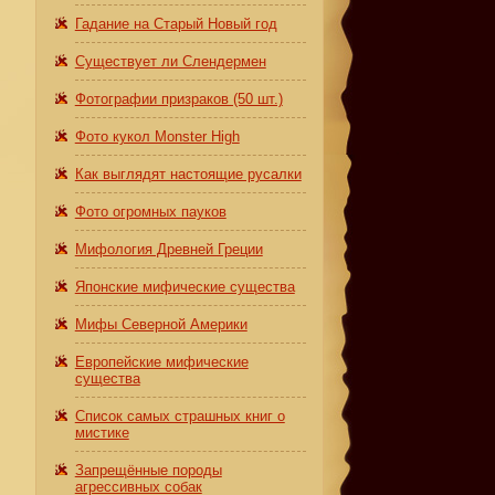
Гадание на Старый Новый год
Существует ли Слендермен
Фотографии призраков (50 шт.)
Фото кукол Monster High
Как выглядят настоящие русалки
Фото огромных пауков
Мифология Древней Греции
Японские мифические существа
Мифы Северной Америки
Европейские мифические
существа
Список самых страшных книг о
мистике
Запрещённые породы
агрессивных собак