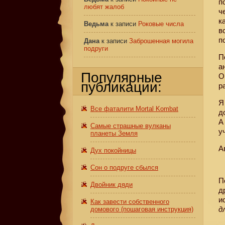
п
любят жалоб
ч
к
Ведьма
к записи
Роковые числа
в
п
Дана
к записи
Заброшенная могила
подруги
П
а
Популярные
О
публикации:
р
Я
Все фаталити Mortal Kombat
д
А
Самые страшные вулканы
у
планеты Земля
А
Дух покойницы
Сон о подруге сбылся
П
Двойник дяди
д
и
Как завести собственного
д
домового (пошаговая инструкция)