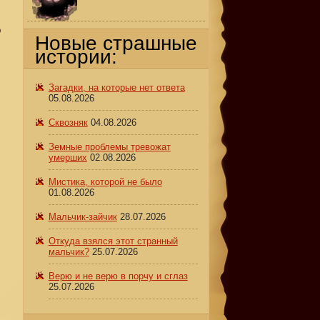
о
Новые страшные
истории:
Загадки, на которые нет ответа
05.08.2026
Сквозняк
04.08.2026
Земные проблемы тревожат
умерших
02.08.2026
Мистика, которой не было
01.08.2026
Мальчик-зайчик
28.07.2026
Откуда взялся этот странный
мальчик?
25.07.2026
Верю и не верю в порчу и сглаз
25.07.2026