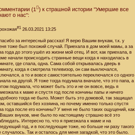
омментарии (1
) к страшной истории "Умершие все
нают о нас":
#1
рохожая
26.03.2021 13:25
пасибо за интересный рассказ! Я верю Вашим внукам, т.к. у
еня тоже был похожий случай. Приехала в дом моей мамы, а за
ва года до этого ушёл из жизни мой отец. И вот, как приехала, в
оме начали происходить странные вещи когда я находилась в
омнате, где спала, одна. Сама собой открывалась дверь в
омнату, когда я смотрела телевизор, он сам выключался,
ключался, а то и вовсе самостоятельно переключался со одного
анала на другой. Я тоже тогда подумала вначале, что это папа, а
отом подумала, что может быть это и не он вовсе, ведь я
риезжала к маме и спустя год после кончины папы и ничего
одобного тогда не было. Может быть это домовой, так защищал
ом, оставшийся без хозяина, но почему именно только спустя
ва года после его кончины? У меня не было таких ощущений, как
 Ваших внуков, мне было по настоящему страшно всё это
аблюдать. Интересно то, что я приезжала к маме и на
ледующий год, и в последующие тоже, но больше ни разу такого
е случалось. Так и осталось для меня загадкой, что это было.