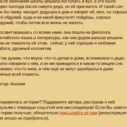
осле окончания школы решила поступать в вуз, а это было
ерез полгода после смерти деда, он ей приснился. И такой сон:
ак бы наяву заходит дедушка в дом и говорит ей, мол, ты хорош
сё обдумай, куда и на какой факультет пойдёшь, хорошо
одумай, чтобы потом всю жизнь не жалеть.
осоветовавшись со всеми нами, она пошла на филолога
нглийского языка и литературы, как они дедом раньше решали.
на не пожалела об этом,
сейчас у неё хорошая и любимая
абота, дружный коллектив.
 так думаю, что внуки, что-то делая в доме, вспоминали о деде,
олго говорили о нём, и он им привиделся в каком-то вещем сне.
 может, что-то иное, в чём ещё не могут разобраться даже
чёные всей планеты.
втор: Аноним
онравилась история? Поддержите автора, рассказав о ней
рузьям с помощью соцсетей или мессенджеров! Если Вы знаете
сторию получше, обязательно
присылайте её нам
(
регистрация
ля этого не требуется
).