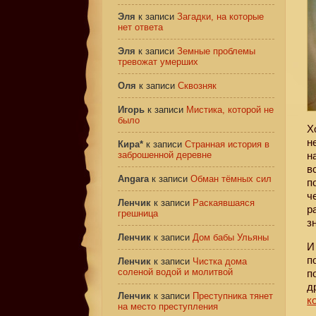
Эля
к записи
Загадки, на которые
нет ответа
Эля
к записи
Земные проблемы
тревожат умерших
Оля
к записи
Сквозняк
Игорь
к записи
Мистика, которой не
было
Х
н
Кира*
к записи
Странная история в
заброшенной деревне
н
в
Angara
к записи
Обман тёмных сил
п
ч
Ленчик
к записи
Раскаявшаяся
р
грешница
з
Ленчик
к записи
Дом бабы Ульяны
И
п
Ленчик
к записи
Чистка дома
соленой водой и молитвой
п
д
Ленчик
к записи
Преступника тянет
к
на место преступления