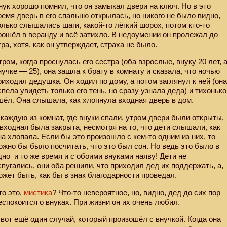
нук хорошо помнил, что он замыкал двери на ключ. Но в это
ремя дверь в его спальню открылась, но никого не было видно,
олько слышались шаги, какой-то лёгкий шорох, потом кто-то
рошёл в веранду и всё затихло. В недоумении он пролежал до
тра, хотя, как он утверждает, страха не было.
тром, когда проснулась его сестра (оба взрослые, внуку 20 лет, 
нучке — 25), она зашла к брату в комнату и сказала, что ночью
риходил дедушка. Он ходил по дому, а потом заглянул к ней (он
спела увидеть только его тень, но сразу узнала деда) и тихонько
шёл. Она слышала, как хлопнула входная дверь в дом.
 каждую из комнат, где внуки спали, утром двери были открыты,
 входная была закрыта, несмотря на то, что дети слышали, как
на хлопала. Если бы это произошло с кем-то одним из них, то
ожно бы было посчитать, что это был сон. Но ведь это было в
дно
и то же время и с обоими внуками наяву! Дети не
спугались, они оба решили, что приходил дед их поддержать, а,
ожет быть, как бы в знак благодарности проведал.
то это,
мистика
? Что-то невероятное, но, видно, дед до сих пор
еспокоится о внуках. При жизни он их очень любил.
 вот ещё один случай, который произошёл с внучкой. Когда она