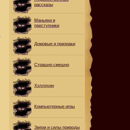
рассказы
Маньяки и
преступники
а
Домовые и призраки
а
Страшно смешно
Хэллоуин
Компьютерные игры
Звери и силы природы