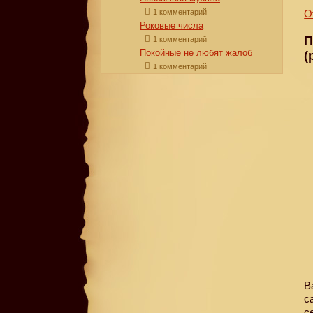
1 комментарий
О
Роковые числа
П
1 комментарий
Покойные не любят жалоб
(
1 комментарий
В
с
с