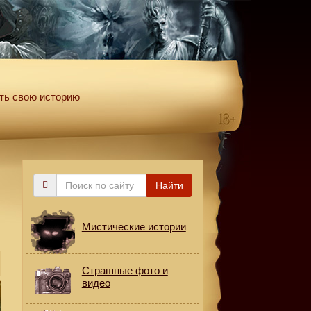
ть свою историю
Поиск
Найти
по
сайту
Мистические истории
Страшные фото и
видео