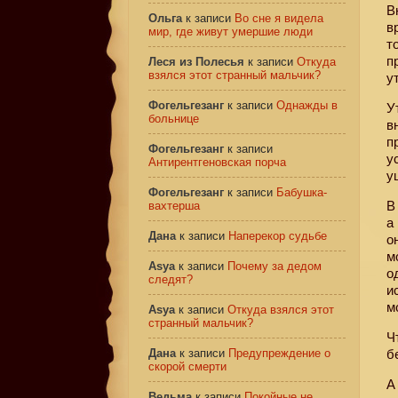
В
Ольга
к записи
Во сне я видела
в
мир, где живут умершие люди
т
п
Леся из Полесья
к записи
Откуда
взялся этот странный мальчик?
у
Фогельгезанг
к записи
Однажды в
У
больнице
в
п
Фогельгезанг
к записи
у
Антирентгеновская порча
у
Фогельгезанг
к записи
Бабушка-
В
вахтерша
а
Дана
к записи
Наперекор судьбе
о
м
Asya
к записи
Почему за дедом
о
следят?
и
м
Asya
к записи
Откуда взялся этот
странный мальчик?
Ч
Дана
к записи
Предупреждение о
б
скорой смерти
А
Ведьма
к записи
Покойные не