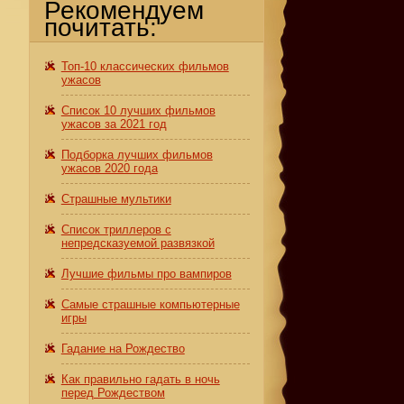
Рекомендуем
почитать:
Топ-10 классических фильмов
ужасов
Список 10 лучших фильмов
ужасов за 2021 год
Подборка лучших фильмов
ужасов 2020 года
Страшные мультики
Список триллеров с
непредсказуемой развязкой
Лучшие фильмы про вампиров
Самые страшные компьютерные
игры
Гадание на Рождество
Как правильно гадать в ночь
перед Рождеством