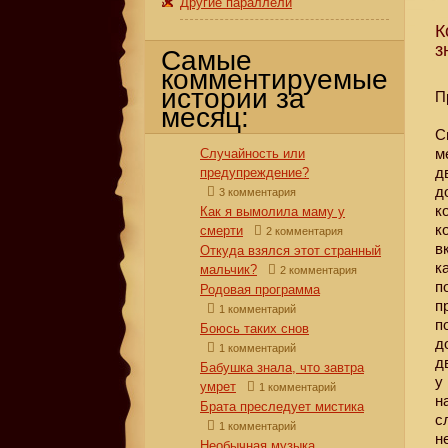
Другие параллели
К
з
Самые
комментируемые
истории за
П
месяц:
С
м
Случайность или
д
предупреждение?
д
3 комментария
к
Как я вымолила маму у
к
смерти
2 комментария
в
Откуда взялся этот странный
к
мальчик?
2 комментария
п
Родовая программа
п
1 комментарий
п
Боюсь таких снов
д
1 комментарий
д
Бабушка знала, что завтра
у
умрет
1 комментарий
н
Брата преследует мистика
с
1 комментарий
н
Необычная музыка