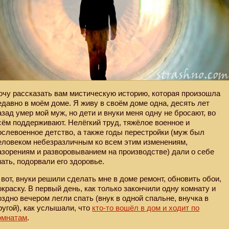
очу рассказать вам мистическую историю, которая произошла
едавно в моём доме. Я живу в своём доме одна, десять лет
азад умер мой муж, но дети и внуки меня одну не бросают, во
сём поддерживают. Нелёгкий труд, тяжёлое военное и
ослевоенное детство, а также годы перестройки (муж был
еловеком небезразличным ко всем этим изменениям,
азорениям и разворовыванием на производстве) дали о себе
нать, подорвали его здоровье.
 вот, внуки решили сделать мне в доме ремонт, обновить обои,
окраску. В первый день, как только закончили одну комнату и
оздно вечером легли спать (внук в одной спальне, внучка в
ругой), как услышали, что
кто-то вошёл в дом и ходит по
омнатам
.