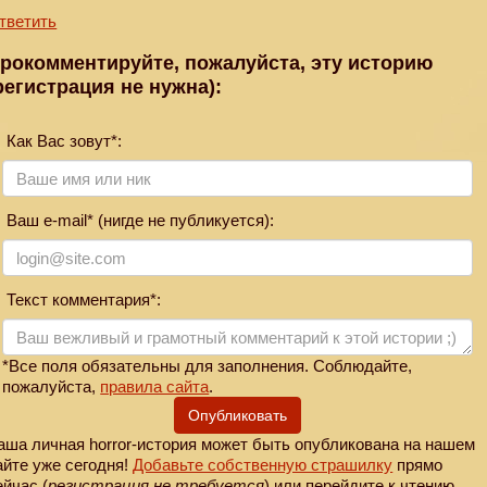
тветить
рокомментируйте, пожалуйста, эту историю
регистрация не нужна):
Как Вас зовут*:
Ваш e-mail* (нигде не публикуется):
Текст комментария*:
*Все поля обязательны для заполнения. Соблюдайте,
пожалуйста,
правила сайта
.
Опубликовать
аша личная horror-история может быть опубликована на нашем
айте уже сегодня!
Добавьте собственную страшилку
прямо
ейчас (
регистрация не требуется
) или перейдите к чтению