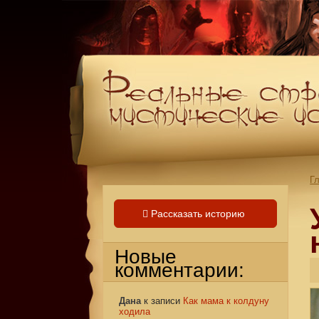
Г
Рассказать историю
Новые
комментарии:
Дана
к записи
Как мама к колдуну
ходила