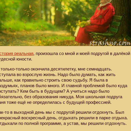
стория реальная
, произошла со мной и моей подругой в далёкой
удесной юности.
 только-только окончила десятилетку, мне семнадцать.
ступала во взрослую жизнь. Надо было думать, как жить
альше, как правильно строить свою судьбу. Я была в
аздумьях, планов было много. И главной проблемой было куда
оступать? Кем быть в будущем? А учиться надо было
бязательно, без образования никуда. Моя школьная подруга
аня тоже ещё не определилась с будущей профессией.
ак-то в выходной день мы с подругой решили отдохнуть. Был
рекрасный воскресный день, отдыхать решили в парке отдыха.
тдыхали по полной программе, а устав, мы решили отдохнуть.