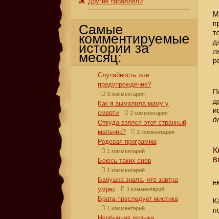
Другие параллели
М
п
Самые
т
комментируемые
д
истории за
л
месяц:
р
Случайность или
предупреждение?
П
3 комментария
д
Как я вымолила маму у
и
смерти
2 комментария
д
Откуда взялся этот странный
мальчик?
2 комментария
Родовая программа
К
1 комментарий
в
Боюсь таких снов
1 комментарий
Бабушка знала, что завтра
н
умрет
1 комментарий
Брата преследует мистика
К
1 комментарий
п
Необычная музыка