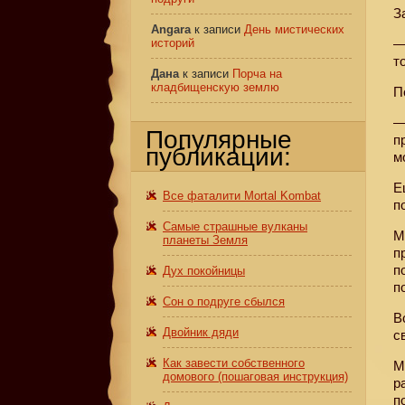
З
Angara
к записи
День мистических
историй
—
т
Дана
к записи
Порча на
кладбищенскую землю
П
—
Популярные
п
публикации:
м
Е
Все фаталити Mortal Kombat
п
Самые страшные вулканы
М
планеты Земля
п
п
Дух покойницы
п
Сон о подруге сбылся
В
Двойник дяди
с
Как завести собственного
М
домового (пошаговая инструкция)
р
п