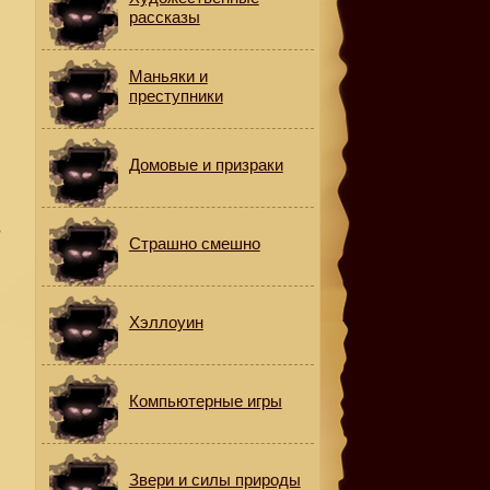
рассказы
Маньяки и
преступники
Домовые и призраки
в
Страшно смешно
Хэллоуин
Компьютерные игры
,
Звери и силы природы