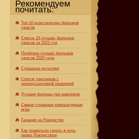
Рекомендуем
почитать:
Топ-10 классических фильмов
ужасов
Список 10 лучших фильмов
ужасов за 2021 год
Подборка лучших фильмов
ужасов 2020 года
Страшные мультики
Список триллеров с
непредсказуемой развязкой
Лучшие фильмы про вампиров
Самые страшные компьютерные
игры
Гадание на Рождество
Как правильно гадать в ночь
перед Рождеством