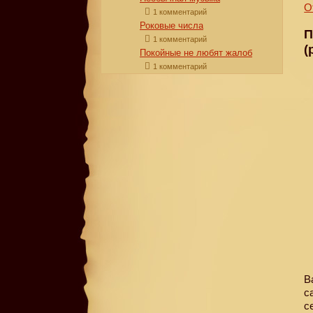
О
1 комментарий
Роковые числа
П
1 комментарий
(
Покойные не любят жалоб
1 комментарий
В
с
с