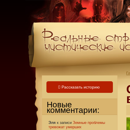
Г
Рассказать историю
Новые
комментарии:
Эля
к записи
Земные проблемы
тревожат умерших