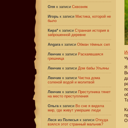
Оля
к записи
Сквозняк
Игорь
к записи
Мистика, которой не
было
Кира*
к записи
Странная история в
заброшенной деревне
Angara
к записи
Обман тёмных сил
И
Ленчик
к записи
Раскаявшаяся
ч
грешница
Я
Ленчик
к записи
Дом бабы Ульяны
В
Ленчик
к записи
Чистка дома
д
соленой водой и молитвой
р
п
Ленчик
к записи
Преступника тянет
о
на место преступления
Т
Ольга
к записи
Во сне я видела
К
мир, где живут умершие люди
п
Леся из Полесья
к записи
Откуда
О
взялся этот странный мальчик?