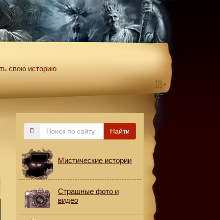
ть свою историю
Поиск
Найти
по
сайту
Мистические истории
Страшные фото и
видео