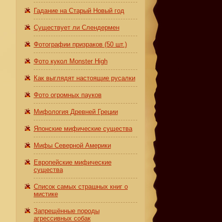
Гадание на Старый Новый год
Существует ли Слендермен
Фотографии призраков (50 шт.)
Фото кукол Monster High
Как выглядят настоящие русалки
Фото огромных пауков
Мифология Древней Греции
Японские мифические существа
Мифы Северной Америки
Европейские мифические
существа
Список самых страшных книг о
мистике
Запрещённые породы
агрессивных собак