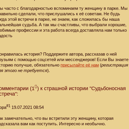
ы часто с благодарностью вспоминаем ту женщину в парке. Мы
равильно сделали, что прислушались к её советам. Не будь
огда этой встречи в парке, не знаем, как сложилась бы наша
альнейшая судьба. А так мы счастливы, что выбрали хорошие,
юбимые профессии и эта работа всегда доставляла нам только
адость
онравилась история? Поддержите автора, рассказав о ней
рузьям с помощью соцсетей или мессенджеров! Если Вы знаете
сторию получше, обязательно
присылайте её нам
(
регистрация
ля этого не требуется
).
омментарии (1
) к страшной истории "Судьбоносная
стреча":
#1
юра
19.07.2021 08:54
ак замечательно, что вы встретили эту женщину, которая
одсказала вам как поступить. Интересно и необычно.