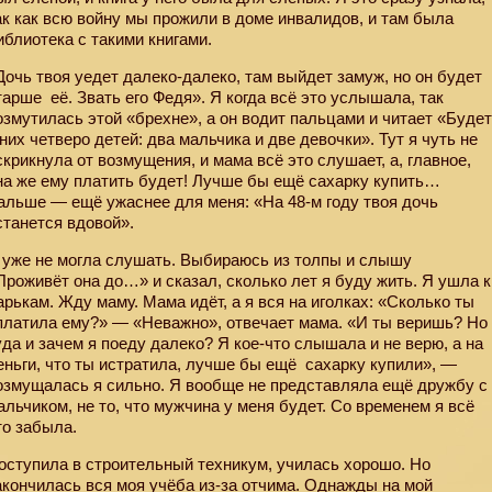
ак как всю войну мы прожили в доме инвалидов, и там была
иблиотека с такими книгами.
Дочь твоя уедет далеко-далеко, там выйдет замуж, но он будет
тарше
её. Звать его Федя». Я когда всё это услышала, так
озмутилась этой «брехне», а он водит пальцами и читает «Буде
 них четверо детей: два мальчика и две девочки». Тут я чуть не
скрикнула от возмущения, и мама всё это слушает, а, главное,
на же ему платить будет! Лучше бы ещё сахарку купить…
альше — ещё ужаснее для меня: «На 48-м году твоя дочь
станется вдовой».
 уже не могла слушать. Выбираюсь из толпы и слышу
Проживёт она до…» и сказал, сколько лет я буду жить. Я ушла к
арькам. Жду маму. Мама идёт, а я вся на иголках: «Сколько ты
платила ему?» — «Неважно», отвечает мама. «И ты веришь? Но
уда и зачем я поеду далеко? Я кое-что слышала и не верю, а на
еньги, что ты истратила, лучше бы ещё
сахарку купили», —
озмущалась я сильно. Я вообще не представляла ещё дружбу с
альчиком, не то, что мужчина у меня будет. Со временем я всё
то забыла.
оступила в строительный техникум, училась хорошо. Но
акончилась вся моя учёба из-за отчима. Однажды на мой