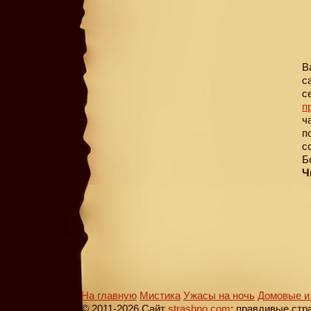
В
с
с
п
ч
п
с
Б
Ч
На главную
Мистика
Ужасы на ночь
Домовые и
© 2011-2026 Сайт
strashno.com
: правдивые стр