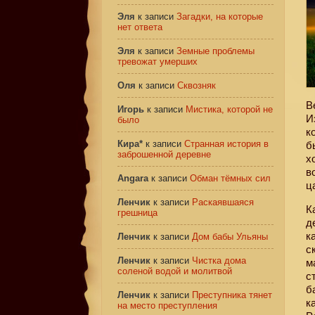
Эля
к записи
Загадки, на которые
нет ответа
Эля
к записи
Земные проблемы
тревожат умерших
Оля
к записи
Сквозняк
В
Игорь
к записи
Мистика, которой не
И
было
к
Кира*
к записи
Странная история в
б
заброшенной деревне
х
в
Angara
к записи
Обман тёмных сил
ц
Ленчик
к записи
Раскаявшаяся
К
грешница
д
к
Ленчик
к записи
Дом бабы Ульяны
с
Ленчик
к записи
Чистка дома
м
соленой водой и молитвой
с
б
Ленчик
к записи
Преступника тянет
к
на место преступления