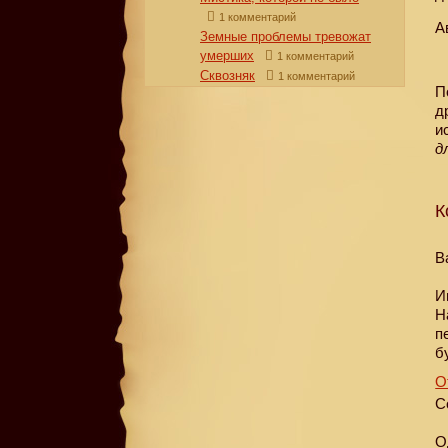
1 комментарий
А
Земные проблемы тревожат
умерших
1 комментарий
Сквозняк
1 комментарий
П
д
и
д
К
B
И
Н
п
б
О
С
О