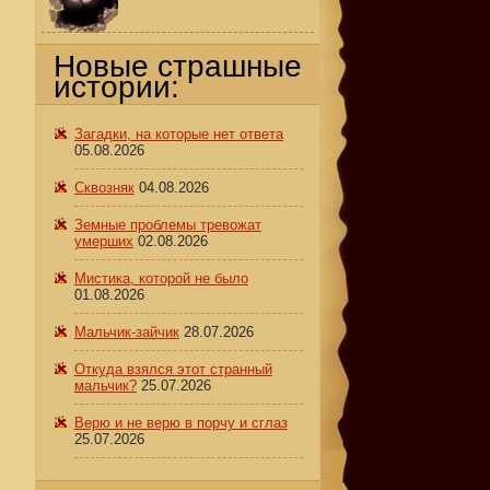
Новые страшные
истории:
т
Загадки, на которые нет ответа
05.08.2026
Сквозняк
04.08.2026
Земные проблемы тревожат
умерших
02.08.2026
Мистика, которой не было
01.08.2026
Мальчик-зайчик
28.07.2026
Откуда взялся этот странный
мальчик?
25.07.2026
Верю и не верю в порчу и сглаз
25.07.2026