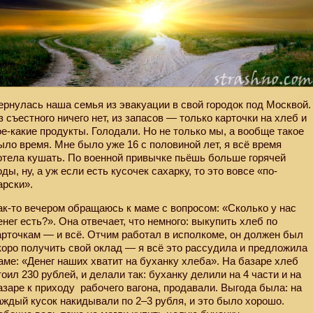
ернулась наша семья из эвакуации в свой городок под Москвой.
з съестного ничего нет, из запасов — только карточки на хлеб и
ое-какие продукты. Голодали. Но не только мы, а вообще такое
ыло время. Мне было уже 16 с половиной лет, я всё время
отела кушать. По военной привычке пьёшь больше горячей
оды, ну, а уж если есть кусочек сахарку, то это вовсе «по-
арски».
ак-то вечером обращаюсь к маме с вопросом: «Сколько у нас
енег есть?». Она отвечает, что немного: выкупить хлеб по
арточкам — и всё. Отчим работал в исполкоме, он должен был
коро получить свой оклад — я всё это рассудила и предложила
аме: «Денег наших хватит на буханку хлеба». На базаре хлеб
тоил 230 рублей, и делали так: буханку делили на 4 части и на
азаре к приходу
рабочего вагона, продавали. Выгода была: на
аждый кусок накидывали по 2–3 рубля, и это было хорошо.