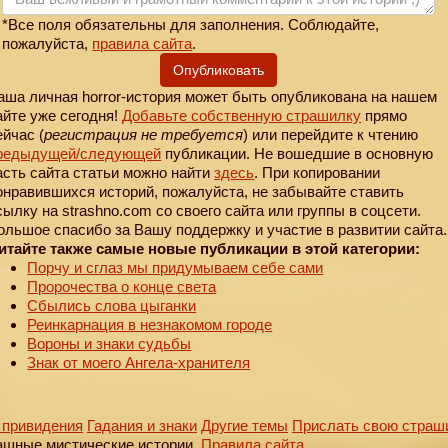
*Все поля обязательны для заполнения. Соблюдайте,
пожалуйста,
правила сайта
.
Опубликовать
аша личная horror-история может быть опубликована на нашем
айте уже сегодня!
Добавьте собственную страшилку
прямо
ейчас (
регистрация не требуется
) или перейдите к чтению
редыдущей
/следующей
публикации. Не вошедшие в основную
асть сайта статьи можно найти
здесь
. При копировании
онравившихся историй, пожалуйста, не забывайте ставить
сылку на strashno.com со своего сайта или группы в соцсети.
ольшое спасибо за Вашу поддержку и участие в развитии сайта.
итайте также самые новые публикации в этой категории:
Порчу и сглаз мы придумываем себе сами
Пророчества о конце света
Сбылись слова цыганки
Реинкарнация в незнакомом городе
Вороны и знаки судьбы
Знак от моего Ангела-хранителя
 привидения
Гадания и знаки
Другие темы
Прислать свою страш
ашные мистические истории.
Правила сайта