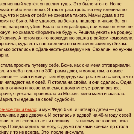
аконченный чертёж он вылил тушь. Это было что-то. Но не
умайте обо мне плохо. Я так от расстройства ему влепила по
ицу, что и сама от себя не ожидала такого. Мамы дома в это
ремя не было. Мне удалось выбежать на двор, а иначе бы он
еня, наверное, убил. Была потом разборка, при маме он меня не
ронул, но сказал: «Кормить не буду!». Решила уехать на родину,
 Украину. А потом как-то неожиданно зашла в райком комсомола,
просила, куда есть направления по комсомольским путёвкам.
олько остались в «Дальнефть-разведку» на
Сахалин, но нужны
арни.
 стала просить путёвку себе. Боже, как они меня отговаривали,
ол, и хлеба только по 300 грамм дают, и холод там, а самое
лавное — тайга и живут там «бурундуки», ростом со слона, и что
ни нападают на людей. Я стояла на своём, и они сдались. Одна
нала отчима и позвонила ему, а дома мне устроили разнос.
ороче, я уехала, провожала из Москвы меня мама и сказала:
Мария, ты едешь за своей судьбой».
се-все так и было
: и муж Федя был, и четверо детей — два
альчика и две девочки. И осталась я вдовой на 48-м году своей
изни, а вот сколько лет я проживу — я никому не говорю, пока
иву. Правда ходить не могу, с двумя палками кое-как до стола
ойду и то не всегда. Это
после инсульта.