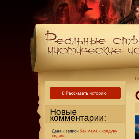
Г
Рассказать историю
Новые
комментарии:
Дана
к записи
Как мама к колдуну
ходила