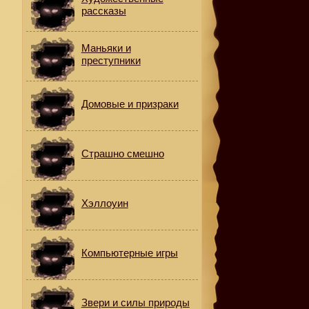
рассказы
Маньяки и
преступники
Домовые и призраки
Страшно смешно
Хэллоуин
Компьютерные игры
Звери и силы природы