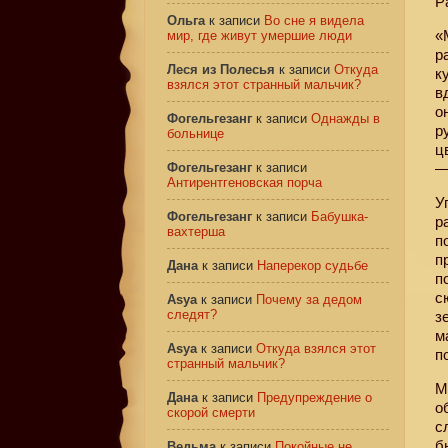
Р
Ольга
к записи
Во сне я видела
«
мир, где живут умершие люди
р
Леся из Полесья
к записи
Откуда
к
взялся этот странный мальчик?
в
о
Фогельгезанг
к записи
Однажды в
р
больнице
ц
Фогельгезанг
к записи
—
Антирентгеновская порча
У
Фогельгезанг
к записи
Бабушка-
р
вахтерша
п
п
Дана
к записи
Наперекор судьбе
п
с
Asya
к записи
Почему за дедом
следят?
з
м
Asya
к записи
Откуда взялся этот
п
странный мальчик?
М
Дана
к записи
Предупреждение о
о
скорой смерти
с
б
Ведьма
к записи
Покойные не