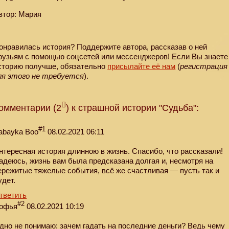
втор: Мария
онравилась история? Поддержите автора, рассказав о ней
рузьям с помощью соцсетей или мессенджеров! Если Вы знаете
сторию получше, обязательно
присылайте её нам
(
регистрация
ля этого не требуется
).
омментарии (2
) к страшной истории "Судьба":
#1
abayka Boo
08.02.2021 06:11
нтересная история длинною в жизнь. Спасибо, что рассказали!
адеюсь, жизнь вам была предсказана долгая и, несмотря на
ережитые тяжелые события, всё же счастливая — пусть так и
удет.
тветить
#2
офья
08.02.2021 10:19
дно не понимаю: зачем гадать на последние деньги? Ведь чему