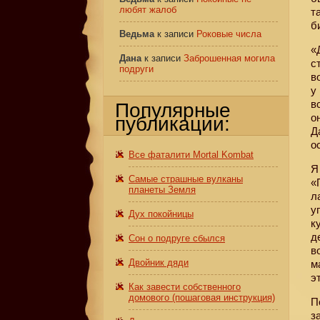
любят жалоб
т
б
Ведьма
к записи
Роковые числа
«
Дана
к записи
Заброшенная могила
с
подруги
в
у
в
Популярные
о
публикации:
Д
о
Все фаталити Mortal Kombat
Я
Самые страшные вулканы
«
планеты Земля
л
у
Дух покойницы
к
д
Сон о подруге сбылся
в
Двойник дяди
м
э
Как завести собственного
домового (пошаговая инструкция)
П
з