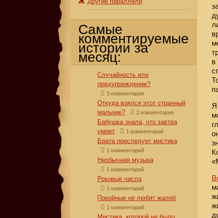
Другие параллели
з
д
л
Самые
в
комментируемые
м
истории за
т
месяц:
в
с
Случайность или
Т
предупреждение?
п
3 комментария
Откуда взялся этот странный
Я
мальчик?
2 комментария
м
Бабушка знала, что завтра
г
умрет
1 комментарий
о
Брата преследует мистика
з
1 комментарий
К
Необычная музыка
«
1 комментарий
В
Роковые числа
м
1 комментарий
ж
Покойные не любят жалоб
ж
1 комментарий
д
Мистика, которой не было