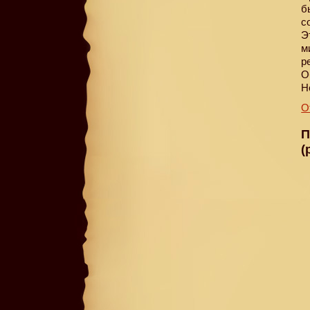
б
с
Э
м
р
О
Н
О
П
(