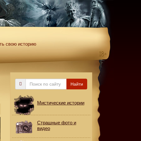
ть свою историю
Поиск
Найти
по
сайту
Мистические истории
Страшные фото и
видео