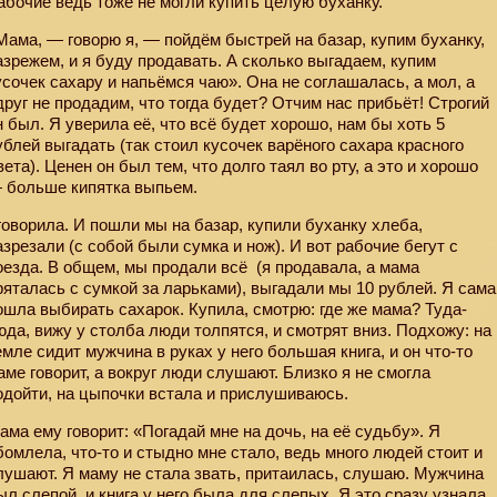
абочие ведь тоже не могли купить целую буханку.
Мама, — говорю я, — пойдём быстрей на базар, купим буханку,
азрежем, и я буду продавать. А сколько выгадаем, купим
усочек сахару и напьёмся чаю». Она не соглашалась, а мол, а
друг не продадим, что тогда будет? Отчим нас прибьёт! Строгий
н был. Я уверила её, что всё будет хорошо, нам бы хоть 5
ублей выгадать (так стоил кусочек варёного сахара красного
вета). Ценен он был тем, что долго таял во рту, а это и хорошо
 больше кипятка выпьем.
говорила. И пошли мы на базар, купили буханку хлеба,
азрезали (с собой были сумка и нож). И вот рабочие бегут с
оезда. В общем, мы продали всё
(я продавала, а мама
ряталась с сумкой за ларьками), выгадали мы 10 рублей. Я сама
ошла выбирать сахарок. Купила, смотрю: где же мама? Туда-
юда, вижу у столба люди толпятся, и смотрят вниз. Подхожу: на
емле сидит мужчина в руках у него большая книга, и он что-то
аме говорит, а вокруг люди слушают. Близко я не смогла
одойти, на цыпочки встала и прислушиваюсь.
ама ему говорит: «Погадай мне на дочь, на её судьбу». Я
бомлела, что-то и стыдно мне стало, ведь много людей стоит и
лушают. Я маму не стала звать, притаилась, слушаю. Мужчина
ыл слепой, и книга у него была для слепых. Я это сразу узнала,