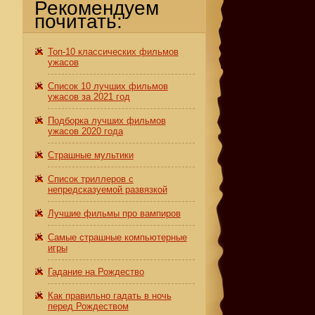
Рекомендуем
почитать:
Топ-10 классических фильмов
ужасов
Список 10 лучших фильмов
ужасов за 2021 год
Подборка лучших фильмов
ужасов 2020 года
Страшные мультики
Список триллеров с
непредсказуемой развязкой
Лучшие фильмы про вампиров
Самые страшные компьютерные
игры
Гадание на Рождество
Как правильно гадать в ночь
перед Рождеством