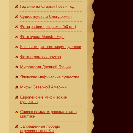
Гадание на Старый Новый год
Существует ли Слендермен
Фотографии призраков (50 шт.)
Фото кукол Monster High
Как выглядят настоящие русалки
Фото огромных пауков
Мифология Древней Греции
Японские мифические существа
Мифы Северной Америки
Европейские мифические
существа
Список самых страшных книг о
мистике
Запрещённые породы
агрессивных собак