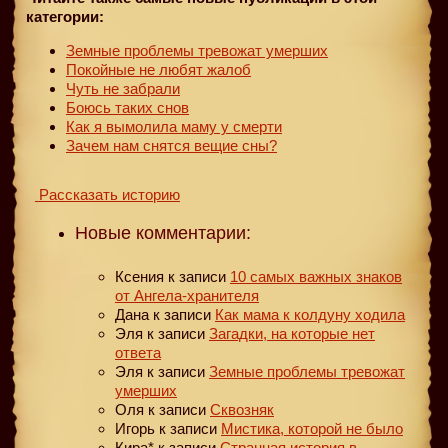
категории:
Земные проблемы тревожат умерших
Покойные не любят жалоб
Чуть не забрали
Боюсь таких снов
Как я вымолила маму у смерти
Зачем нам снятся вещие сны?
Рассказать историю
Новые комментарии:
Ксения
к записи
10 самых важных знаков
от Ангела-хранителя
Дана
к записи
Как мама к колдуну ходила
Эля
к записи
Загадки, на которые нет
ответа
Эля
к записи
Земные проблемы тревожат
умерших
Оля
к записи
Сквозняк
Игорь
к записи
Мистика, которой не было
Кира*
к записи
Странная история в