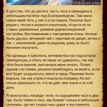
В детстве, лет до десяти, часть лета я проводила в
небольшом посёлке под Екатеринбургом. Там жила
семья моей тёти, у них я и гостевала. Посёлок был
рядом с лесом и казался сказочным, отчасти из-за
старых деревянных домиков дореволюционной
застройки. Воспоминания о том времени очень тёплые:
были друзья, вечерний чай с пирогами во дворе, речка и
лес с земляникой, даже по родному дому не было
желания поскучать.
Но однажды я заболела, вечером быстро подскочила
температура, и сбить её никак не удавалось, так как
тётя была врачом, она начала меня лечить. Позже,
оценив состояние, решила понаблюдать за мной и, если
всё будет ухудшаться, везти в город. Решение было
верным, так как утром я пошла на поправку. Но вот
ночью произошло то, что не даёт мне покоя и по сей
день.
Я проснулась посреди
ночи, по ощущениям часа в два-
три, было темно и тихо, как бывает только в небольших
селениях, где нет скоростных дорог и постоянного