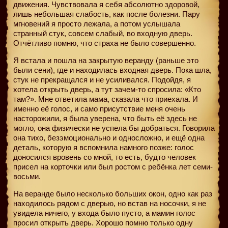
движения. Чувствовала я себя абсолютно здоровой,
лишь небольшая слабость, как после болезни. Пару
мгновений я просто лежала, а потом услышала
странный стук, совсем слабый, во входную дверь.
Отчётливо помню, что страха не было совершенно.
Я встала и пошла на закрытую веранду (раньше это
были сени), где и находилась входная дверь. Пока шла,
стук не прекращался и не усиливался. Подойдя, я
хотела открыть дверь, а тут зачем-то спросила: «Кто
там?». Мне ответила мама, сказала что приехала. И
именно её голос, и само присутствие меня очень
насторожили, я была уверена, что быть её здесь не
могло, она физически не успела бы добраться. Говорила
она тихо, безэмоционально и односложно, и ещё одна
деталь, которую я вспомнила намного позже: голос
доносился вровень со мной, то есть, будто человек
присел на корточки или был ростом с ребёнка лет семи-
восьми.
На веранде было несколько больших окон, одно как раз
находилось рядом с дверью, но встав на носочки, я не
увидела ничего, у входа было пусто, а мамин голос
просил открыть дверь. Хорошо помню только одну