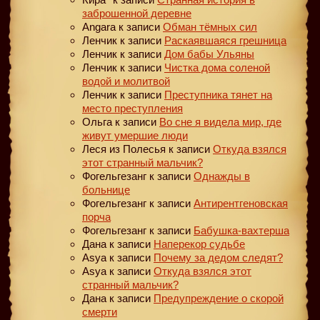
заброшенной деревне
Angara
к записи
Обман тёмных сил
Ленчик
к записи
Раскаявшаяся грешница
Ленчик
к записи
Дом бабы Ульяны
Ленчик
к записи
Чистка дома соленой
водой и молитвой
Ленчик
к записи
Преступника тянет на
место преступления
Ольга
к записи
Во сне я видела мир, где
живут умершие люди
Леся из Полесья
к записи
Откуда взялся
этот странный мальчик?
Фогельгезанг
к записи
Однажды в
больнице
Фогельгезанг
к записи
Антирентгеновская
порча
Фогельгезанг
к записи
Бабушка-вахтерша
Дана
к записи
Наперекор судьбе
Asya
к записи
Почему за дедом следят?
Asya
к записи
Откуда взялся этот
странный мальчик?
Дана
к записи
Предупреждение о скорой
смерти