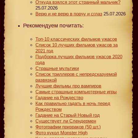
Откуда взялся этот странный мальчик?
25.07.2026
Верю и не верю в порчу и сглаз
25.07.2026
Рекомендуем почитать:
Топ-10 классических фильмов ужасов
Список 10 лучших фильмов ужасов за
2021 год
Подборка лучших фильмов ужасов 2020
года
Страшные мультики
Список триллеров с непредсказуемой
развязкой
Лучшие фильмы про вампиров
Самые страшные компьютерные игры
Гадание на Рождество
Как правильно гадать в ночь перед
Рождеством
Гадание на Старый Новый год
Существует ли Слендермен
Фотографии призраков (50 шт.)
Фото кукол Monster High