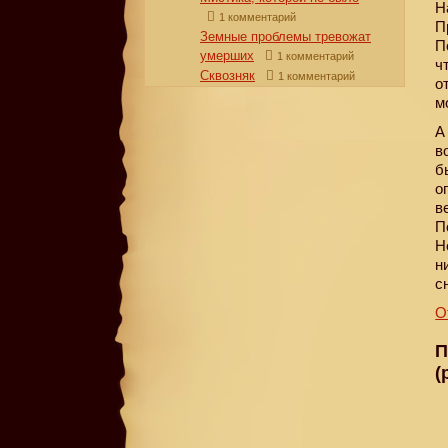
Н
1 комментарий
П
Земные проблемы тревожат
П
умерших
1 комментарий
ч
Сквозняк
1 комментарий
о
м
А
в
б
о
в
П
Н
н
с
О
П
(