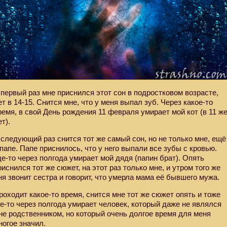
 первый раз мне приснился этот сон в подростковом возрасте,
ет в 14-15. Снится мне, что у меня выпал зуб. Через какое-то
ремя, в свой День рождения 11 февраля умирает мой кот (в 11 ж
ет).
 следующий раз снится тот же самый сон, но не только мне, ещё
 папе. Папе приснилось, что у него выпали все зубы с кровью.
де-то через полгода умирает мой дядя (папин брат). Опять
риснился тот же сюжет, на этот раз только мне, и утром того же
ня звонит сестра и говорит, что умерла мама её бывшего мужа.
роходит какое-то время, снится мне тот же сюжет опять и тоже
де-то через полгода умирает человек, который даже не являлся
не родственником, но который очень долгое время для меня
ногое значил.