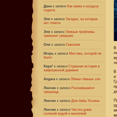
Дана
к записи
Как мама к колдуну
ходила
Эля
к записи
Загадки, на которые
нет ответа
Эля
к записи
Земные проблемы
тревожат умерших
Оля
к записи
Сквозняк
В
л
Игорь
к записи
Мистика, которой не
было
в
л
Кира*
к записи
Странная история в
заброшенной деревне
В
и
Angara
к записи
Обман тёмных сил
Г
п
Ленчик
к записи
Раскаявшаяся
д
грешница
П
Ленчик
к записи
Дом бабы Ульяны
г
Ленчик
к записи
Чистка дома
м
соленой водой и молитвой
м