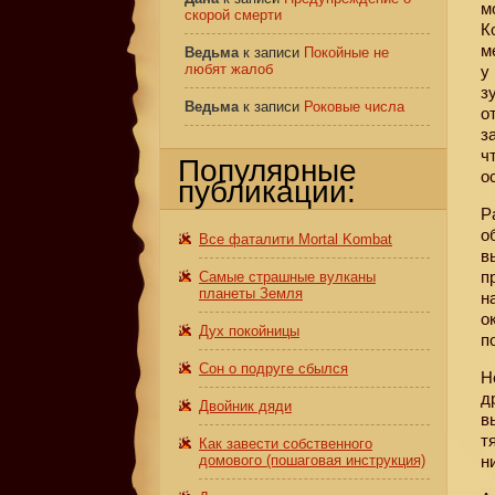
м
скорой смерти
К
м
Ведьма
к записи
Покойные не
любят жалоб
у
з
Ведьма
к записи
Роковые числа
о
з
ч
Популярные
о
публикации:
Р
о
Все фаталити Mortal Kombat
в
п
Самые страшные вулканы
планеты Земля
н
о
Дух покойницы
п
Сон о подруге сбылся
Н
д
Двойник дяди
в
т
Как завести собственного
домового (пошаговая инструкция)
н