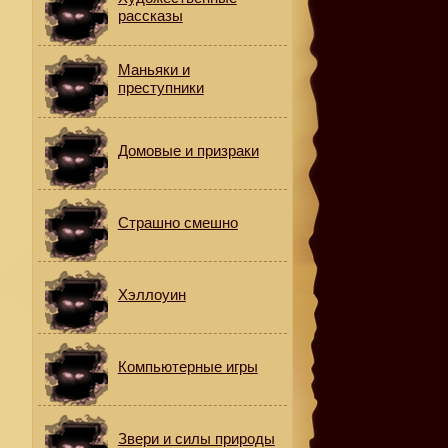
рассказы
Маньяки и
преступники
Домовые и призраки
Страшно смешно
Хэллоуин
Компьютерные игры
Звери и силы природы