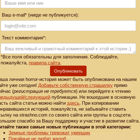
Ваш e-mail* (нигде не публикуется):
Текст комментария*:
*Все поля обязательны для заполнения. Соблюдайте,
пожалуйста,
правила сайта
.
Опубликовать
аша личная horror-история может быть опубликована на нашем
айте уже сегодня!
Добавьте собственную страшилку
прямо
ейчас (
регистрация не требуется
) или перейдите к чтению
редыдущей
/следующей
публикации. Не вошедшие в основную
асть сайта статьи можно найти
здесь
. При копировании
онравившихся историй, пожалуйста, не забывайте ставить
сылку на strashno.com со своего сайта или группы в соцсети.
ольшое спасибо за Вашу поддержку и участие в развитии сайта.
итайте также самые новые публикации в этой категории:
Земные проблемы тревожат умерших
Покойные не любят жалоб