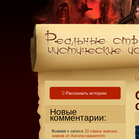
Г
Рассказать историю
Новые
комментарии:
Ксения
к записи
10 самых важных
знаков от Ангела-хранителя