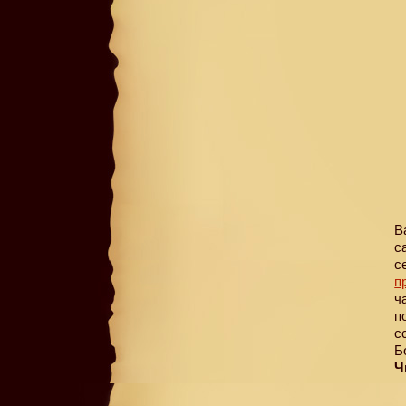
В
с
с
п
ч
п
с
Б
Ч