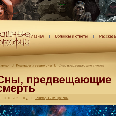
Главная
Вопросы и ответы
Рассказа
лавная
Кошмары и вещие сны
Сны, предвещающие смерть
Сны, предвещающие
смерть
05.01.2021
2
Кошмары и вещие сны