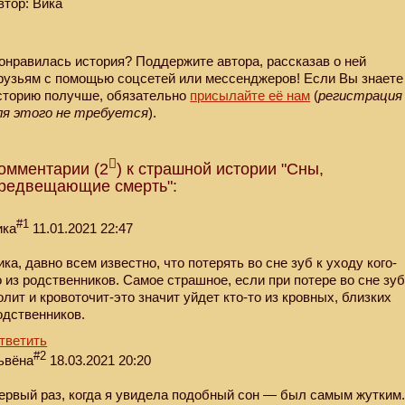
втор: Вика
онравилась история? Поддержите автора, рассказав о ней
рузьям с помощью соцсетей или мессенджеров! Если Вы знаете
сторию получше, обязательно
присылайте её нам
(
регистрация
ля этого не требуется
).
омментарии (2
) к страшной истории "Сны,
редвещающие смерть":
#1
ика
11.01.2021 22:47
ика, давно всем известно, что потерять во сне зуб к уходу кого-
о из родственников. Самое страшное, если при потере во сне зу
олит и кровоточит-это значит уйдет кто-то из кровных, близких
одственников.
тветить
#2
ьвёна
18.03.2021 20:20
ервый раз, когда я увидела подобный сон — был самым жутким