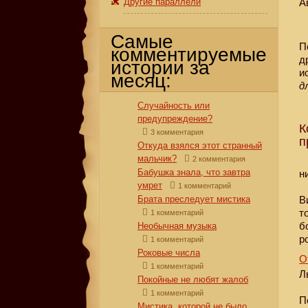
Другие параллели
А
Самые
П
комментируемые
д
истории за
и
месяц:
д
Случайность или
предупреждение?
К
3 комментария
п
Откуда взялся этот странный
мальчик?
2 комментария
Бабушка знала, что завтра
н
умрет
1 комментарий
Брата преследует мистика
В
т
1 комментарий
б
Необычная музыка
р
1 комментарий
Роковые числа
О
1 комментарий
Л
Покойные не любят жалоб
1 комментарий
П
Мистика, которой не было