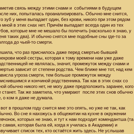
аметив связь между этими снами и
событиями в будущем
осле них, попыталась проанализировать. Обычно мне снится,
то зуб у меня выпадает один, без крови, никого при этом рядом
о мной в этих снах нет. Причём выпадает всегда один из тех
убов, которые мне не мешало бы полечить (насколько я знаю, у
еня таких два). И обычно снятся мне подобные сны где-то за
олгода до чьей-то смерти.
ешила, что раз приснилось даже перед смертью бывшей
векрови моей сестры, которая к тому времени нам уже даже
одственницей не являлась, значит, промежуток между снами и
мертью зависит от степени родства. Чем ближе мне тот, над кем
ависла угроза смерти, тем больше промежуток между
риснившимся и кончиной родственника. Так как в этих снах со
ной обычно никого нет, не могу даже предположить заранее, кого
е станет. Так же заметила, что умирают
после этих снов обычно
е, о ком я даже не думала.
 вот в прошлом году снится мне это опять, но уже не так, как
бычно. Во сне я нахожусь в общежитии на кухне в окружении
евчонок, которых не знаю, и тут к нам подходит комендантша (та
е самая, которая была ей, когда я училась в Академии) и
звучивает список тех, кто остаётся жить здесь. Не услышав