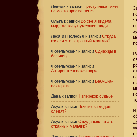
Ленчик
к записи
Преступника тянет
З
на место преступления
п
ч
Ольга
к записи
Во сне я видела
с
мир, где живут умершие люди
з
Леся из Полесья
к записи
Откуда
м
взялся этот странный мальчик?
п
Фогельгезанг
к записи
Однажды в
Р
больнице
с
р
Фогельгезанг
к записи
с
Антирентгеновская порча
н
Фогельгезанг
к записи
Бабушка-
п
вахтерша
м
н
Дана
к записи
Наперекор судьбе
т
Asya
к записи
Почему за дедом
И
следят?
о
Asya
к записи
Откуда взялся этот
д
странный мальчик?
ж
о
Дана
к записи
Предупреждение о