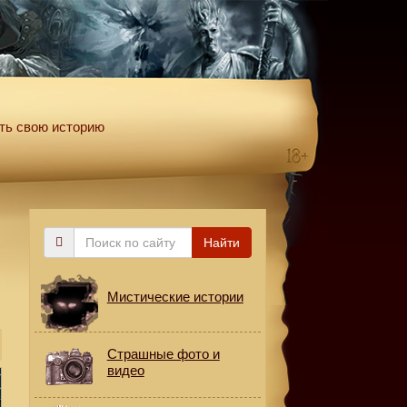
ть свою историю
Поиск
Найти
по
сайту
Мистические истории
Страшные фото и
видео