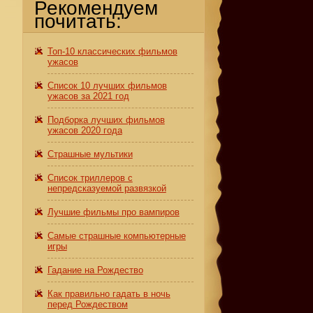
Рекомендуем
почитать:
Топ-10 классических фильмов
ужасов
Список 10 лучших фильмов
ужасов за 2021 год
Подборка лучших фильмов
ужасов 2020 года
Страшные мультики
Список триллеров с
непредсказуемой развязкой
Лучшие фильмы про вампиров
б
Самые страшные компьютерные
игры
Гадание на Рождество
Как правильно гадать в ночь
перед Рождеством
.