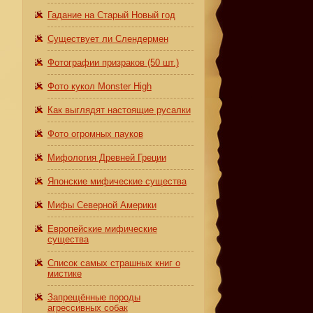
Гадание на Старый Новый год
Существует ли Слендермен
Фотографии призраков (50 шт.)
Фото кукол Monster High
Как выглядят настоящие русалки
,
Фото огромных пауков
Мифология Древней Греции
Японские мифические существа
Мифы Северной Америки
Европейские мифические
существа
Список самых страшных книг о
мистике
Запрещённые породы
агрессивных собак