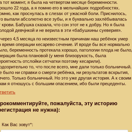
а тот момент, я была на четвертом месяце беременности.
рошло 22 года, а я помню его в мельчайших подробностях.
омню, как проснулась в слезах от ужасной боли. Приснилось,
то выпали абсолютно все зубы, и я буквально захлёбывалась
т крови. Бабушка сказала, что сон этот не к добру. Но я была
олодой девчjнкой и не верила в эти «бабушкины суеверия».
 через 4,5 месяца по неизвестным причинам наш ребёнок умер
о время операции кесарево сечение. И вроде бы все нормально
ыло, беременность протекала хорошо, патологии плода не было
перация была плановой (у меня близорукость, была
ероятность отслойки сетчатки поэтому кесарили).
одозрительно то, что после всего, мне дали только больничный.
е было ни справки о смерти ребёнка, ни результатов вскрытия,
ичего. Только больничный. Но это уже другая история. А к своим
нам я отношусь с большим опасением, ибо были прецеденты.
тветить
рокомментируйте, пожалуйста, эту историю
регистрация не нужна):
Как Вас зовут*: