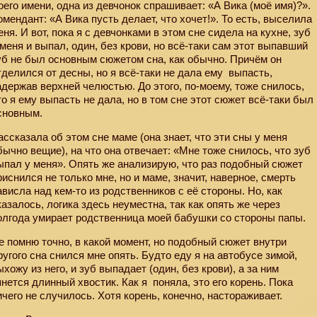
оего имени, одна из девчонок спрашивает: «А Вика (моё имя)?».
омендант: «А Вика пусть делает, что хочет!». То есть, выселила
еня. И вот, пока я с девчонками в этом сне сидела на кухне, зуб
 меня и выпал, один, без крови, но всё-таки сам этот выпавший
уб не был основным сюжетом сна, как обычно. Причём он
тделился от десны, но я всё-таки не дала ему
выпасть,
адержав верхней челюстью. До этого, по-моему, тоже снилось,
то я ему выпасть не дала, но в том сне этот сюжет всё-таки был
сновным.
ассказала об этом сне маме (она знает, что эти сны у меня
бычно вещие), на что она отвечает: «Мне тоже снилось, что зуб
ыпал у меня». Опять же анализирую, что раз подобный сюжет
риснился не только мне, но и маме, значит, наверное, смерть
ависла над кем-то из родственников с её стороны. Но, как
казалось, логика здесь неуместна, так как опять же через
олгода умирает родственница моей бабушки со стороны папы.
е помню точно, в какой момент, но подобный сюжет внутри
ругого сна снился мне опять. Будто еду я на автобусе зимой,
ыхожу из него, и зуб выпадает (один, без крови), а за ним
янется длинный хвостик. Как я
поняла, это его корень. Пока
ичего не случилось. Хотя корень, конечно, настораживает.