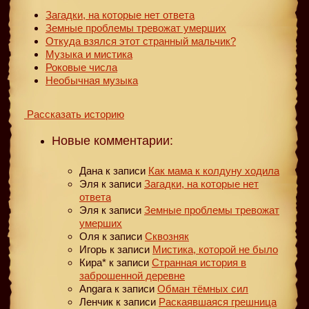
Загадки, на которые нет ответа
Земные проблемы тревожат умерших
Откуда взялся этот странный мальчик?
Музыка и мистика
Роковые числа
Необычная музыка
Рассказать историю
Новые комментарии:
Дана
к записи
Как мама к колдуну ходила
Эля
к записи
Загадки, на которые нет
ответа
Эля
к записи
Земные проблемы тревожат
умерших
Оля
к записи
Сквозняк
Игорь
к записи
Мистика, которой не было
Кира*
к записи
Странная история в
заброшенной деревне
Angara
к записи
Обман тёмных сил
Ленчик
к записи
Раскаявшаяся грешница