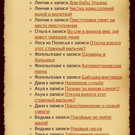
Ленчик
к записи
Дом бабы Ульяны
Ленчик
к записи
Чистка дома соленой
водой и молитвой
Ленчик
к записи
Преступника тянет на
место преступления
Ольга
к записи
Во сне я видела мир, где
живут умершие люди
Леся из Полесья
к записи
Откуда взялся
этот странный мальчик?
Фогельгезанг
к записи
Однажды в
больнице
Фогельгезанг
к записи
Антирентгеновская
порча
Фогельгезанг
к записи
Бабушка-вахтерша
Дана
к записи
Наперекор судьбе
Asya
к записи
Почему за дедом следят?
Asya
к записи
Откуда взялся этот
странный мальчик?
Дана
к записи
Предупреждение о скорой
смерти
Ведьма
к записи
Покойные не любят
жалоб
Ведьма
к записи
Роковые числа
Дана
к записи
Заброшенная могила