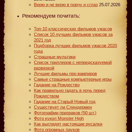
Верю и не верю в порчу и сглаз
25.07.2026
Рекомендуем почитать:
Топ-10 классических фильмов ужасов
Список 10 лучших фильмов ужасов за
2021 год
Подборка лучших фильмов ужасов 2020
года
Страшные мультики
Список триллеров с непредсказуемой
развязкой
Лучшие фильмы про вампиров
Самые страшные компьютерные игры
Гадание на Рождество
Как правильно гадать в ночь перед
Рождеством
Гадание на Старый Новый год
Существует ли Слендермен
Фотографии призраков (50 шт.)
Фото кукол Monster High
Как выглядят настоящие русалки
Фото огромных пауков