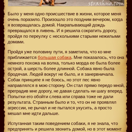
Было у меня одно происшествие в жизни, которое меня
очень поразило. Произошло это поздним вечером, когда
я возвращалась домой. Накрапывающий дождь
превращался в ливень. И я решила сократить дорогу,
пройдя по переулку с несколькими старыми нежилыми
домами.
Пройдя уже половину пути, я заметила, что ко мне
приближается
большая собака
. Мне показалось, что она
немного похожа на волка, только морда ее была более
острой, а шерсть более длинной. Собака явно была
бродячая. Людей вокруг не было, и я занервничала.
Собак принципе я не боюсь, но этот пес явно
направлялся в мою сторону. Он стал прямо передо мной,
преградив мне дорогу, не давая сделать ни шагу вперед.
Попытки его обойти слева или справа тоже не дали
результата. Странным было и то, что он не проявлял
агрессии, не рычал и не пытался укусить, а просто
мешал мне идти дальше.
Испуганная таким поведением собаки, я не знала, что
предпринять и решила звонить домой, но в этот момент