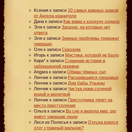
Ксения
к записи
10 самых важных знаков
от Ангела-хранителя
Дана
к записи
Как мама к колдуну ходила
Эля
к записи
Загадки, на которые нет
ответа
Эля
к записи
Земные проблемы тревожат
умерших
Оля
к записи
Сквозняк
Игорь
к записи
Мистика, которой не было
Кира*
к записи
Странная история в
заброшенной деревне
Angara
к записи
Обман тёмных сил
Ленчик
к записи
Раскаявшаяся грешница
Ленчик
к записи
Дом бабы Ульяны
Ленчик
к записи
Чистка дома соленой
водой и молитвой
Ленчик
к записи
Преступника тянет на
место преступления
Ольга
к записи
Во сне я видела мир, где
живут умершие люди
Леся из Полесья
к записи
Откуда взялся
этот странный мальчик?