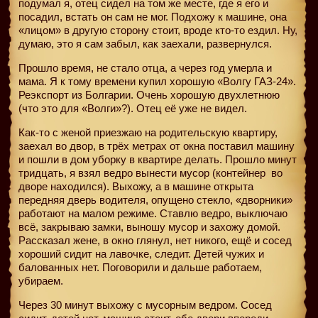
подумал я, отец сидел на том же месте, где я его и
посадил, встать он сам не мог. Подхожу к машине, она
«лицом» в другую сторону стоит, вроде кто-то ездил. Ну,
думаю, это я сам забыл, как заехали, развернулся.
Прошло время, не стало отца, а через год умерла и
мама. Я к тому времени купил хорошую «Волгу ГАЗ-24».
Реэкспорт из Болгарии. Очень хорошую двухлетнюю
(что это для «Волги»?). Отец её уже не видел.
Как-то с женой приезжаю на родительскую квартиру,
заехал во двор, в трёх метрах от окна поставил машину
и пошли в дом уборку в квартире делать. Прошло минут
тридцать, я взял ведро вынести мусор (контейнер
во
дворе находился). Выхожу, а в машине открыта
передняя дверь водителя, опущено стекло, «дворники»
работают на малом режиме. Ставлю ведро, выключаю
всё, закрываю замки, выношу мусор и захожу домой.
Рассказал жене, в окно глянул, нет никого, ещё и сосед
хороший сидит на лавочке, следит. Детей чужих и
балованных нет. Поговорили и дальше работаем,
убираем.
Через 30 минут выхожу с мусорным ведром. Сосед