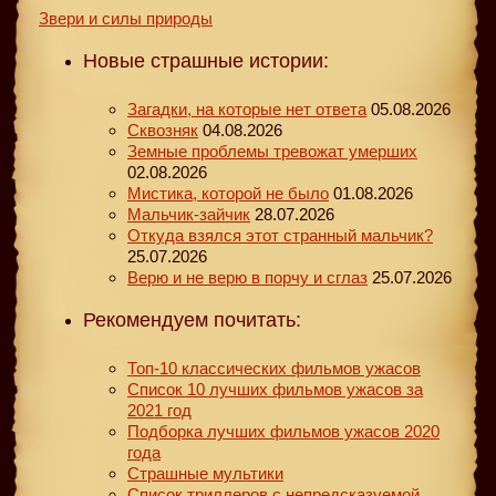
Звери и силы природы
Новые страшные истории:
Загадки, на которые нет ответа
05.08.2026
Сквозняк
04.08.2026
Земные проблемы тревожат умерших
02.08.2026
Мистика, которой не было
01.08.2026
Мальчик-зайчик
28.07.2026
Откуда взялся этот странный мальчик?
25.07.2026
Верю и не верю в порчу и сглаз
25.07.2026
Рекомендуем почитать:
Топ-10 классических фильмов ужасов
Список 10 лучших фильмов ужасов за
2021 год
Подборка лучших фильмов ужасов 2020
года
Страшные мультики
Список триллеров с непредсказуемой