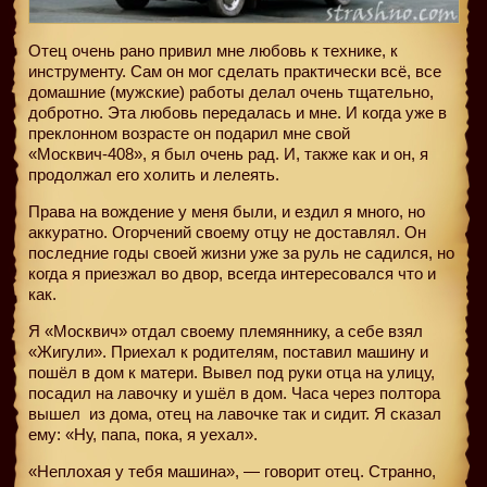
Отец очень рано привил мне любовь к технике, к
инструменту. Сам он мог сделать практически всё, все
домашние (мужские) работы делал очень тщательно,
добротно. Эта любовь передалась и мне. И когда уже в
преклонном возрасте он подарил мне свой
«Москвич-408», я был очень рад. И, также как и он, я
продолжал его холить и лелеять.
Права на вождение у меня были, и ездил я много, но
аккуратно. Огорчений своему отцу не доставлял. Он
последние годы своей жизни уже за руль не садился, но
когда я приезжал во двор, всегда интересовался что и
как.
Я «Москвич» отдал своему племяннику, а себе взял
«Жигули». Приехал к родителям, поставил машину и
пошёл в дом к матери. Вывел под руки отца на улицу,
посадил на лавочку и ушёл в дом. Часа через полтора
вышел
из дома, отец на лавочке так и сидит. Я сказал
ему: «Ну, папа, пока, я уехал».
«Неплохая у тебя машина», — говорит отец. Странно,