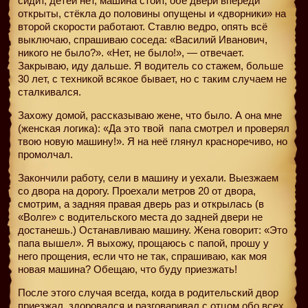
сидит, детей нет, машина стоит, обе двери впереди
открыты, стёкла до половины опущены и «дворники» на
второй скорости работают. Ставлю ведро, опять всё
выключаю, спрашиваю соседа: «Василий Иванович,
никого не было?». «Нет, не было!», — отвечает.
Закрываю, иду дальше. Я водитель со стажем, больше
30 лет, с техникой всякое бывает, но с таким случаем не
сталкивался.
Захожу домой, рассказываю жене, что было. А она мне
(женская логика): «Да это твой
папа смотрел и проверял
твою новую машину!». Я на неё глянул красноречиво, но
промолчал.
Закончили работу, сели в машину и уехали. Выезжаем
со двора на дорогу. Проехали метров 20 от двора,
смотрим, а задняя правая дверь раз и открылась (в
«Волге» с водительского места до задней двери не
достанешь.) Останавливаю машину. Жена говорит: «Это
папа вышел». Я выхожу, прощаюсь с папой, прошу у
него прощения, если что не так, спрашиваю, как моя
новая машина? Обещаю, что буду приезжать!
После этого случая всегда, когда в родительский двор
приезжал, здоровался и разговаривал с отцом обо всех