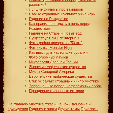
развязкой
Лучшие фильмы про вампиров
Самые страшные компьютерные игры
Гадание на Рождество
Как правильно гадать в ночь перед
Рождеством
Гадание на Старый Новый год
Существует ли Слендермен
Фотографии призраков (50 шт.)
Фото кукол Monster High
Как выглядят настоящие русалки
Фото огромных пауков
Мифология Древней Греции
Японские мифические существа
Мифы Северной Америки
Европейские мифические существа
Список самых страшных книг о мистике
Запрещённые породы агрессивных собак
Правдивые жизненные истории
На главную
Мистика
Ужасы на ночь
Домовые и
привидения
Гадания и знаки
Другие темы
Прислать