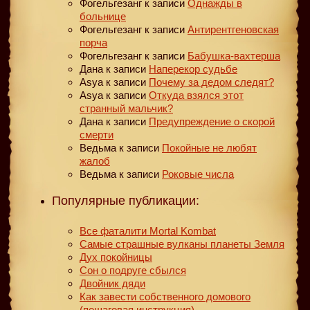
Фогельгезанг
к записи
Однажды в
больнице
Фогельгезанг
к записи
Антирентгеновская
порча
Фогельгезанг
к записи
Бабушка-вахтерша
Дана
к записи
Наперекор судьбе
Asya
к записи
Почему за дедом следят?
Asya
к записи
Откуда взялся этот
странный мальчик?
Дана
к записи
Предупреждение о скорой
смерти
Ведьма
к записи
Покойные не любят
жалоб
Ведьма
к записи
Роковые числа
Популярные публикации:
Все фаталити Mortal Kombat
Самые страшные вулканы планеты Земля
Дух покойницы
Сон о подруге сбылся
Двойник дяди
Как завести собственного домового
(пошаговая инструкция)