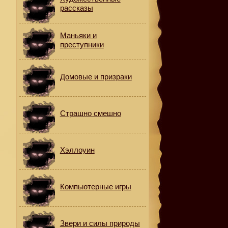
рассказы
Маньяки и
преступники
Домовые и призраки
Страшно смешно
Хэллоуин
Компьютерные игры
Звери и силы природы