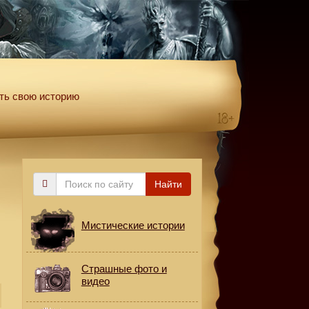
ть свою историю
Поиск
Найти
по
сайту
Мистические истории
Страшные фото и
видео