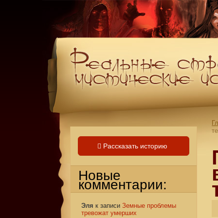
Г
т
Рассказать историю
Новые
комментарии:
Эля
к записи
Земные проблемы
тревожат умерших