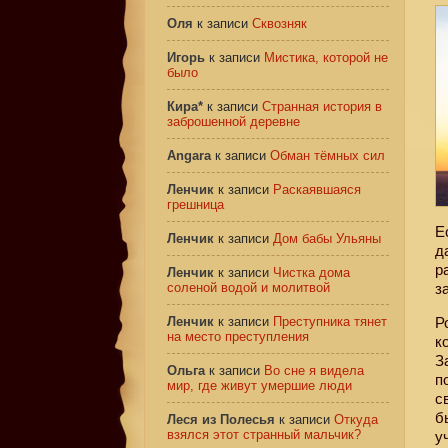
Оля
к записи
Сквозняк
Игорь
к записи
Мистика, которой не
было
Кира*
к записи
Странная история в
заброшенной деревне
Angara
к записи
Обман тёмных сил
Ленчик
к записи
Раскаявшаяся
грешница
Е
Ленчик
к записи
Дом бабы Ульяны
д
р
Ленчик
к записи
Чистка дома
соленой водой и молитвой
з
Ленчик
к записи
Преступника тянет
Р
на место преступления
к
З
Ольга
к записи
Во сне я видела
п
мир, где живут умершие люди
с
б
Леся из Полесья
к записи
Откуда
взялся этот странный мальчик?
у