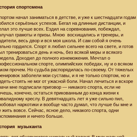
стория спортсмена
портом начал заниматься в детстве, и уже к шестнадцати годам
обился серьёзных успехов. Бегал на длинные дистанции, и
елал это лучше всех. Ездил на соревнования, побеждал,
олучал грамоты и призы. Мною
восхищались и тренеры, и
одители, весь двор и вся моя школа. И сам собой я очень
ильно гордился. Спорт я любил сильнее всего на свете, и готов
ыл тренироваться день и ночь, без всякой меры и всякого
редела. Доходил до полного изнеможения. Мечтал о
рофессиональном спорте, олимпийских победах, ну и о всяком
аком прочем. Но судьба распорядилась по-своему. От тяжелых
ренировок заболели мои суставы, и я не только спортом, но и
идеть-стоять не мог от ужасной боли. Начал лечиться и вскоре
рачи мне подписали приговор — никакого спорта, если не
очешь, конечно, остаться прикованным до конца жизни к
нвалидному креслу. В девятнадцать лет я уже сильно пил,
робовал наркотики и вообще часто думал, что лучше бы мне и
е жить вовсе. Сейчас, ясное дело, никакого спорта, одни
оспоминания и ничего больше.
стория
музыканта
 пять лет обнаружился уникальный талант. В музыкальной