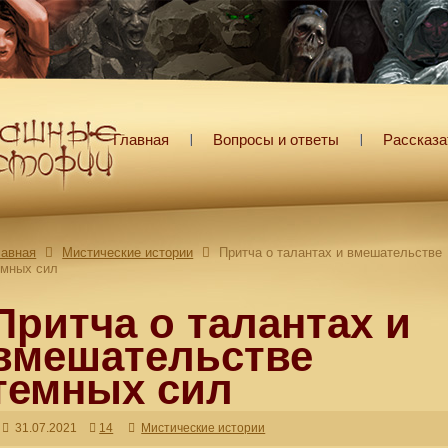
Главная
Вопросы и ответы
Рассказа
лавная
Мистические истории
Притча о талантах и вмешательстве
емных сил
Притча о талантах и
вмешательстве
темных сил
31.07.2021
14
Мистические истории