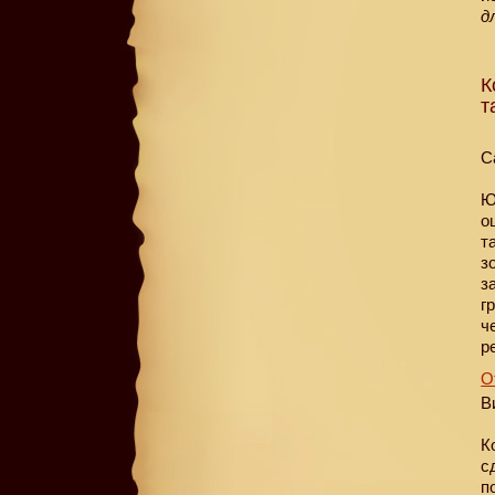
д
К
т
С
Ю
о
т
з
з
г
ч
р
О
В
К
с
п