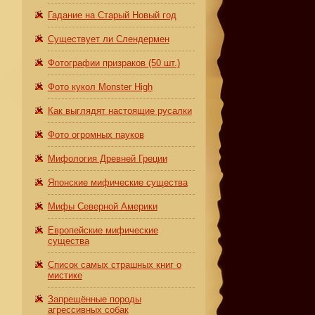
Гадание на Старый Новый год
Существует ли Слендермен
Фотографии призраков (50 шт.)
Фото кукол Monster High
Как выглядят настоящие русалки
Фото огромных пауков
Мифология Древней Греции
Японские мифические существа
Мифы Северной Америки
Европейские мифические
существа
Список самых страшных книг о
мистике
Запрещённые породы
агрессивных собак