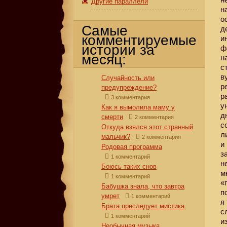
Другие параллели
н
о
Самые
д
комментируемые
и
истории за
ф
месяц:
н
с
в
Случайность или
р
предупреждение?
р
3 комментария
у
Как я вымолила маму у
д
смерти
2 комментария
с
Откуда взялся этот странный
л
мальчик?
2 комментария
и
Родовая программа
з
1 комментарий
н
Боюсь таких снов
м
1 комментарий
«
Бабушка знала, что завтра
п
умрет
1 комментарий
я
Брата преследует мистика
с
1 комментарий
и
Необычная музыка