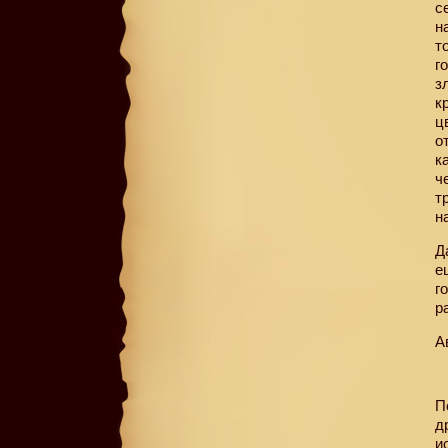
с
н
т
г
з
к
ц
о
к
ч
т
н
Д
е
г
р
А
П
д
и