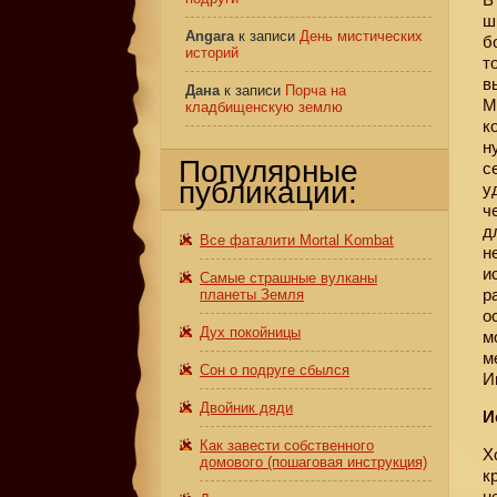
ш
Angara
к записи
День мистических
б
историй
т
в
Дана
к записи
Порча на
М
кладбищенскую землю
к
н
Популярные
с
публикации:
у
ч
д
Все фаталити Mortal Kombat
н
и
Самые страшные вулканы
р
планеты Земля
о
Дух покойницы
м
м
Сон о подруге сбылся
И
Двойник дяди
И
Как завести собственного
Х
домового (пошаговая инструкция)
к
н