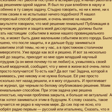
ад решением одной задачи. Я был по уши влюблен в науку и
собенно в ту самую задачу. Стыдно говорить, но ни к жене, ни к
етям своим я не испытывал ничего подобного! Я нашел
нтересный способ решения, и очень многие на нашем
акультете говорили, что моё решение гениально! Публикация в
аучном журнале и защита моей диссертации, должны были
тать настоящим
событием в жизни нашего провинциального
уза, и может быть даже маленьким событием всего города. Был
ешено, что после защиты, я и дальше буду заниматься
азвитием этой темы, но не у нас, а в престижном столичном
ниверситете. Уже вроде как всё и решено. И вот за несколько
ней до защиты, приходит ко мне один младший научный
отрудник (а он меня почему-то не любил) и, ухмыляясь своей
исьей мордочкой, сообщает, что у меня в жизни всё очень легко
 просто получается! То есть как? Да вот так! Задача, которой я
анимаюсь, уже никому и не нужна больше. Её уже просто
есколько лет назад решили, и я могу отдыхать. И протягивает
не журнал, где черным по белому опубликовано решение. Моим
гениальным» способом. При этом задача уже решена
олностью, научная проблема закрыта, и больше не актуальна!
 так хотел заниматься этим в будущем. К слову сказать, такое
лучается не редко в научном мире. До сих пор не ясно, кто
зобрёл радио первым — русский или итальянец. Сказать, что я