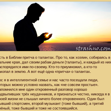
сть в Библии притча о талантах. Про то, как хозяин, собираясь в
альние края, дал своим рабам деньги (таланты), и каждый из ни
аспорядился ими по-своему. Кто-то приумножил, а кто-то
акопал в землю. А вот ещё одна «притча» о талантах.
ос я в интеллигентной семье и нас часто посещали люди,
оторых можно условно назвать, как «не совсем простые».
апомнился мне один откровенный разговор хорошо
одвыпивших трёх неудачников, и признаться честно, никогда я в
воей жизни не слышал ничего более откровенного. Один был
ывший спортсмен, второй музыкант (тоже бывший), а третий
чёный, тоже бывший и тоже не состоявшийся.