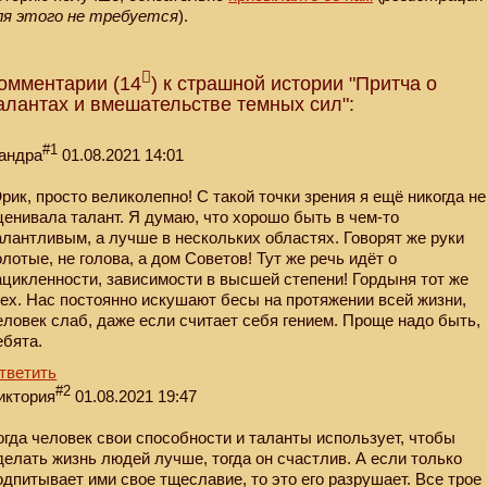
ля этого не требуется
).
омментарии (14
) к страшной истории "Притча о
алантах и вмешательстве темных сил":
#1
андра
01.08.2021 14:01
рик, просто великолепно! С такой точки зрения я ещё никогда не
ценивала талант. Я думаю, что хорошо быть в чем-то
алантливым, а лучше в нескольких областях. Говорят же руки
олотые, не голова, а дом Советов! Тут же речь идёт о
ацикленности, зависимости в высшей степени! Гордыня тот же
рех. Нас постоянно искушают бесы на протяжении всей жизни,
еловек слаб, даже если считает себя гением. Проще надо быть,
ебята.
тветить
#2
иктория
01.08.2021 19:47
огда человек свои способности и таланты использует, чтобы
делать жизнь людей лучше, тогда он счастлив. А если только
одпитывает ими свое тщеславие, то это его разрушает. Все трое