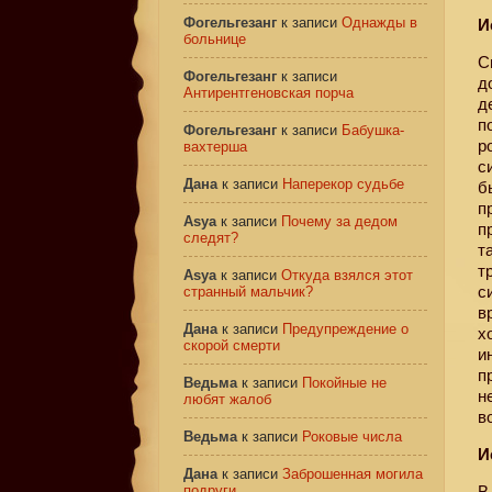
Фогельгезанг
к записи
Однажды в
И
больнице
С
Фогельгезанг
к записи
д
Антирентгеновская порча
д
п
Фогельгезанг
к записи
Бабушка-
р
вахтерша
с
Дана
к записи
Наперекор судьбе
б
п
Asya
к записи
Почему за дедом
п
следят?
т
т
Asya
к записи
Откуда взялся этот
с
странный мальчик?
в
Дана
к записи
Предупреждение о
х
скорой смерти
и
п
Ведьма
к записи
Покойные не
н
любят жалоб
в
Ведьма
к записи
Роковые числа
И
Дана
к записи
Заброшенная могила
подруги
В