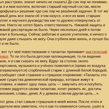
ыл расстроен, значит ничего не сказать! До сих пор не понимаю,
ак я и мои коллеги, включая старший научный состав, могли
профукать» решение «до сих пор не решённой задачи». В тот же
амый день все знали об этом казусе, и все из моих старших
оллег и научного руководства как-то дружно отвернулись от
еня. Никто не хотел брать ответственность. Никакой защиты и
икакой диссертации не было. Через несколько дней я потом
опал в больницу. Сейчас работаю в школе учителем, и ничего о
ауке даже слышать не могу. Она сгубила мою жизнь, и лучше бы
ё и не было.
И
вот тут моё повествование о талантах принимает
мистический
борот
. То ли это была детская галлюцинация, то ли видение
акое, я и сам сказать не могу. Вдруг за столом, около
портсмена, музыканта и учёного появляется (прямо из воздуха
атериализуется) сгорбленный старик с длинной белой бородой,
 сообщает своё странное и страшное откровение: «Таланты это
акие существа демонической природы, которые живут в
еловеке, и имеют одну лишь цель — замучить его и погубить.
еловек радуется своим талантам, хочет развить их, достичь
ризнания, славы, денег. А у демона совсем другая цель…».
тот день стал самым страшным в моей жизни. После этого и
одители мои заметили, что я как-то изменился сильно, ушёл в