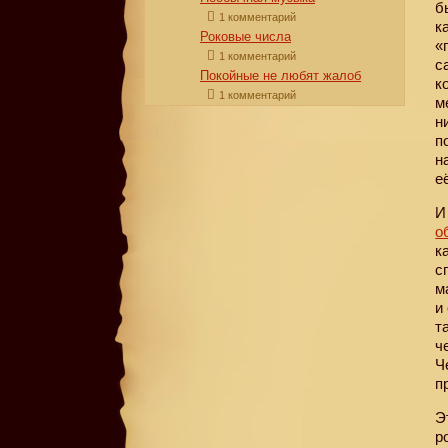
б
1 комментарий
к
Роковые числа
«
1 комментарий
с
Покойные не любят жалоб
к
1 комментарий
м
н
п
н
е
о
к
с
м
и
т
ч
Ч
п
Э
р