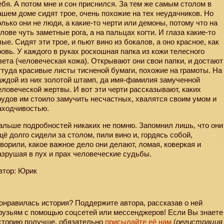
ебя. А потом мне и сон приснился. За тем же самым столом в
ашем доме сидят трое, очень похожие на тех неудачников. Но
олько они не люди, а какие-то черти или демоны, потому что на
олове чуть заметные рога, а на пальцах когти. И глаза какие-то
лые. Сидят эти трое, и пьют вино из бокалов, а оно красное, как
ровь. У каждого в руках роскошная папка из кожи телесного
вета (человеческая кожа). Открывают они свои папки, и достают
ттуда красивые листы тисненой бумаги, похожие на грамоты. На
аждой из них золотой штамп, да имя-фамилия замученной
еловеческой жертвы. И вот эти черти рассказывают, каких
рудов им стоило замучить несчастных, хвалятся своим умом и
аходчивостью.
альше подробностей никаких не помню. Запомнил лишь, что они
щё долго сидели за столом, пили вино и, гордясь собой,
оворили, какое важное дело они делают, ломая, коверкая и
азрушая в пух и прах человеческие судьбы.
втор: Юрик
онравилась история? Поддержите автора, рассказав о ней
рузьям с помощью соцсетей или мессенджеров! Если Вы знаете
сторию получше, обязательно
присылайте её нам
(
регистрация