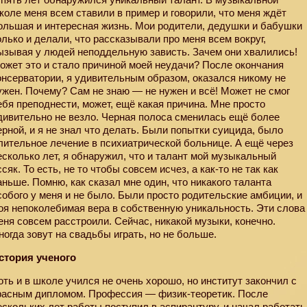
коле меня всем ставили в пример и говорили, что меня ждёт
ольшая и интересная жизнь. Мои родители, дедушки и бабушки
олько и делали, что рассказывали про меня всем вокруг,
ызывая у людей неподдельную зависть. Зачем они хвалились!
ожет это и стало причиной моей неудачи? После окончания
онсерватории, я удивительным образом, оказался никому не
ужен. Почему? Сам не знаю — не нужен и всё! Может не смог
ебя преподнести, может, ещё какая причина. Мне просто
дивительно не везло. Черная полоса сменилась ещё более
ерной, и я не знал что делать. Были попытки суицида, было
лительное лечение в психиатрической больнице. А ещё через
есколько лет, я обнаружил, что и талант мой музыкальный
ссяк. То есть, не то чтобы совсем исчез, а как-то не так как
аньше. Помню, как сказал мне один, что никакого таланта
собого у меня и не было. Были просто родительские амбиции, и
оя непоколебимая вера в собственную уникальность. Эти слова
еня совсем расстроили. Сейчас, никакой музыки, конечно.
ногда зовут на свадьбы играть, но не больше.
стория ученого
оть и в школе учился не очень хорошо, но институт закончил с
расным дипломом. Профессия — физик-теоретик. После
ескольких лет работы поступил в аспирантуру, и начал работать