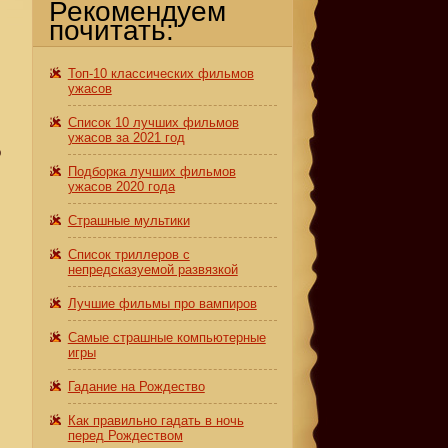
Рекомендуем
почитать:
Топ-10 классических фильмов
ужасов
Список 10 лучших фильмов
ужасов за 2021 год
о
Подборка лучших фильмов
ужасов 2020 года
Страшные мультики
Список триллеров с
непредсказуемой развязкой
Лучшие фильмы про вампиров
Самые страшные компьютерные
игры
А
Гадание на Рождество
Как правильно гадать в ночь
перед Рождеством