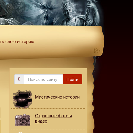
ть свою историю
Поиск
Найти
по
сайту
Мистические истории
Страшные фото и
видео