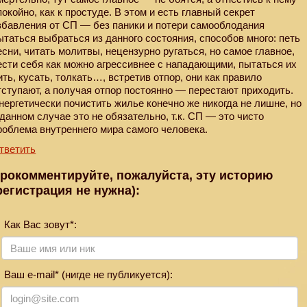
покойно, как к простуде. В этом и есть главный секрет
збавления от СП — без паники и потери самооблодания
ытаться выбраться из данного состояния, способов много: петь
есни, читать молитвы, нецензурно ругаться, но самое главное,
ести себя как можно агрессивнее с нападающими, пытаться их
ить, кусать, толкать…, встретив отпор, они как правило
тступают, а получая отпор постоянно — перестают приходить.
нергетически почистить жилье конечно же никогда не лишне, но
 данном случае это не обязательно, т.к. СП — это чисто
роблема внутреннего мира самого человека.
тветить
рокомментируйте, пожалуйста, эту историю
регистрация не нужна):
Как Вас зовут*:
Ваш e-mail* (нигде не публикуется):