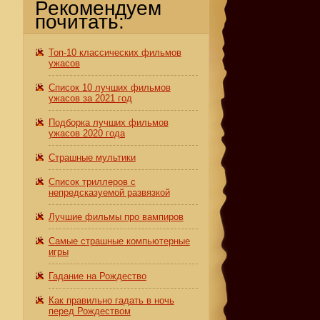
Рекомендуем
почитать:
Топ-10 классических фильмов
ужасов
Список 10 лучших фильмов
ужасов за 2021 год
Подборка лучших фильмов
ужасов 2020 года
Страшные мультики
Список триллеров с
непредсказуемой развязкой
Лучшие фильмы про вампиров
Самые страшные компьютерные
игры
Гадание на Рождество
Как правильно гадать в ночь
перед Рождеством