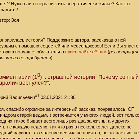
 лет? Нужно ли теперь чистить энергетически жильё? Как это
твадить?
втор: Зоя
онравилась история? Поддержите автора, рассказав о ней
рузьям с помощью соцсетей или мессенджеров! Если Вы знаете
сторию получше, обязательно
присылайте её нам
(
регистрация
ля этого не требуется
).
омментарии (1
) к страшной истории "Почему сонный
аралич вернулся?":
#1
рий Васильевич
03.01.2021 21:36
оя, спасибо огромное за интересный рассказ, понравилось! СП
синдром старой ведьмы) встречается у многих людей, вот тольк
 одних такое бывает всего лишь раз-два за жизнь, а у других
уть не каждую неделю, так что раз в несколько лет далеко не
удший вариант. это явление весьма не приятно, но, к счастью, не
мертельно, тут самое главное — не боятся, а отнестись к нему