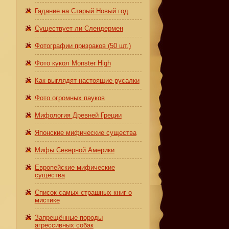
Гадание на Старый Новый год
Существует ли Слендермен
Фотографии призраков (50 шт.)
Фото кукол Monster High
Как выглядят настоящие русалки
Фото огромных пауков
Мифология Древней Греции
Японские мифические существа
Мифы Северной Америки
Европейские мифические
существа
Список самых страшных книг о
мистике
Запрещённые породы
агрессивных собак