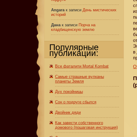
с
Angara
к записи
День мистических
и
историй
п
п
Дана
к записи
Порча на
в
кладбищенскую землю
б
о
Популярные
Э
публикации:
в
п
Все фаталити Mortal Kombat
О
Самые страшные вулканы
П
планеты Земля
(
Дух покойницы
Сон о подруге сбылся
Двойник дяди
Как завести собственного
домового (пошаговая инструкция)