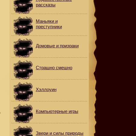
рассказы
Маньяки и
преступники
Домовые и призраки
Страшно смешно
Хэллоуин
Компьютерные игры
о
Звери и силы природы