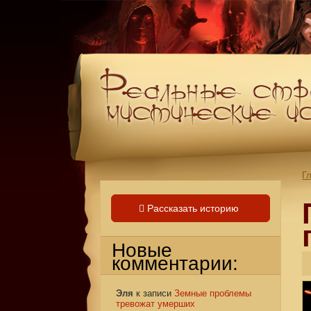
Г
Рассказать историю
Новые
комментарии:
Эля
к записи
Земные проблемы
тревожат умерших