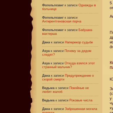
5
Фогельгезанг
к записи
Однажды в
о
больнице
А
Фогельгезанг
к записи
Антирентгеновская порча
Фогельгезанг
к записи
Бабушка-
П
вахтерша
д
и
Дана
к записи
Наперекор судьбе
д
Asya
к записи
Почему за дедом
следят?
К
Asya
к записи
Откуда взялся этот
п
странный мальчик?
Дана
к записи
Предупреждение о
Ю
скорой смерти
Ведьма
к записи
Покойные не
З
любят жалоб
(
у
Ведьма
к записи
Роковые числа
ч
х
Дана
к записи
Заброшенная могила
с
подруги