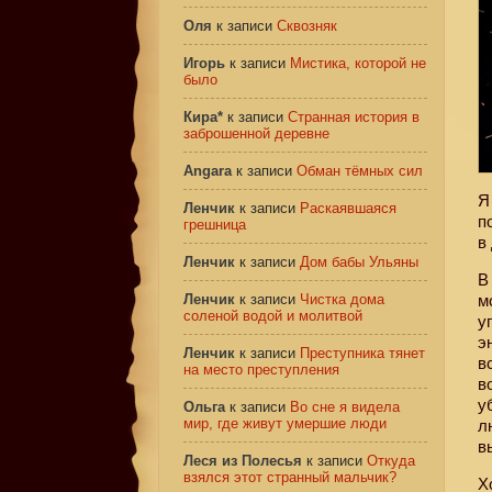
Оля
к записи
Сквозняк
Игорь
к записи
Мистика, которой не
было
Кира*
к записи
Странная история в
заброшенной деревне
Angara
к записи
Обман тёмных сил
Я
Ленчик
к записи
Раскаявшаяся
п
грешница
в
Ленчик
к записи
Дом бабы Ульяны
В
Ленчик
к записи
Чистка дома
м
соленой водой и молитвой
у
э
Ленчик
к записи
Преступника тянет
в
на место преступления
в
у
Ольга
к записи
Во сне я видела
мир, где живут умершие люди
л
в
Леся из Полесья
к записи
Откуда
взялся этот странный мальчик?
Х