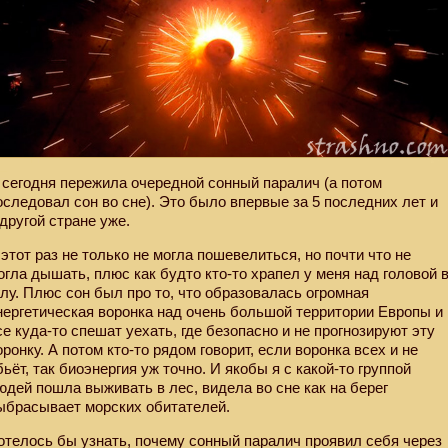
 сегодня пережила очередной сонный паралич (а потом
оследовал сон во сне). Это было впервые за 5 последних лет и
 другой стране уже.
 этот раз не только не могла пошевелиться, но почти что не
огла дышать, плюс как будто кто-то храпел у меня над головой 
глу. Плюс сон был про то, что образовалась огромная
нергетическая воронка над очень большой территории Европы и
се куда-то спешат уехать, где безопасно и не прогнозируют эту
оронку. А потом кто-то рядом говорит, если воронка всех и не
бьёт, так биоэнергия уж точно. И якобы я с какой-то группой
юдей пошла выживать в лес, видела во сне как на берег
ыбрасывает морских обитателей.
отелось бы узнать, почему сонный паралич проявил себя через