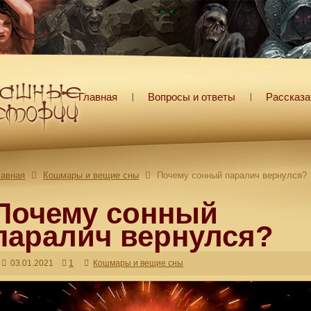
Главная
Вопросы и ответы
Рассказа
лавная
Кошмары и вещие сны
Почему сонный паралич вернулся?
Почему сонный
паралич вернулся?
03.01.2021
1
Кошмары и вещие сны