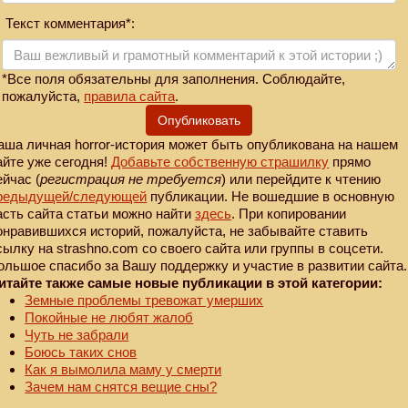
Текст комментария*:
*Все поля обязательны для заполнения. Соблюдайте,
пожалуйста,
правила сайта
.
Опубликовать
аша личная horror-история может быть опубликована на нашем
айте уже сегодня!
Добавьте собственную страшилку
прямо
ейчас (
регистрация не требуется
) или перейдите к чтению
редыдущей
/следующей
публикации. Не вошедшие в основную
асть сайта статьи можно найти
здесь
. При копировании
онравившихся историй, пожалуйста, не забывайте ставить
сылку на strashno.com со своего сайта или группы в соцсети.
ольшое спасибо за Вашу поддержку и участие в развитии сайта.
итайте также самые новые публикации в этой категории:
Земные проблемы тревожат умерших
Покойные не любят жалоб
Чуть не забрали
Боюсь таких снов
Как я вымолила маму у смерти
Зачем нам снятся вещие сны?