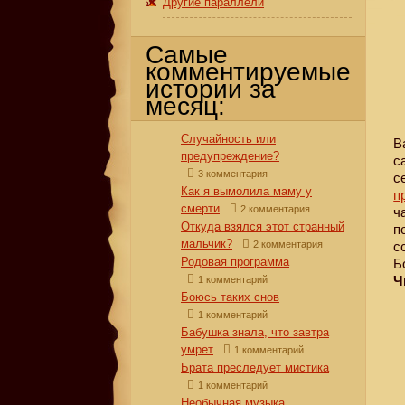
Другие параллели
Самые
комментируемые
истории за
месяц:
Случайность или
В
предупреждение?
с
3 комментария
с
Как я вымолила маму у
п
смерти
2 комментария
ч
Откуда взялся этот странный
п
мальчик?
2 комментария
с
Родовая программа
Б
Ч
1 комментарий
Боюсь таких снов
1 комментарий
Бабушка знала, что завтра
умрет
1 комментарий
Брата преследует мистика
1 комментарий
Необычная музыка