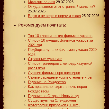
Мальчик-зайчик
28.07.2026
Откуда взялся этот странный мальчик?
25.07.2026
Верю и не верю в порчу и сглаз
25.07.2026
Рекомендуем почитать:
Топ-10 классических фильмов ужасов
Список 10 лучших фильмов ужасов за
2021 год
Подборка лучших фильмов ужасов 2020
года
Страшные мультики
Список триллеров с непредсказуемой
развязкой
Лучшие фильмы про вампиров
Самые страшные компьютерные игры
Гадание на Рождество
Как правильно гадать в ночь перед
Рождеством
Гадание на Старый Новый год
Существует ли Слендермен
Фотографии призраков (50 шт.)