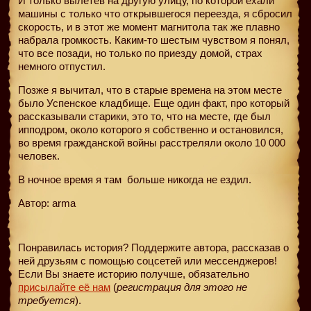
И только вылетев на другую улицу, по которой ехали
машины с только что открывшегося переезда, я сбросил
скорость, и в этот же момент магнитола так же плавно
набрала громкость. Каким-то шестым чувством я понял,
что все позади, но только по приезду домой, страх
немного отпустил.
Позже я вычитал, что в старые времена на этом месте
было Успенское кладбище. Еще один факт, про который
рассказывали старики, это то, что на месте, где был
ипподром, около которого я собственно и остановился,
во время гражданской войны расстреляли около 10 000
человек.
В ночное время я там
больше никогда не ездил.
Автор: arma
Понравилась история? Поддержите автора, рассказав о
ней друзьям с помощью соцсетей или мессенджеров!
Если Вы знаете историю получше, обязательно
присылайте её нам
(
регистрация для этого не
требуется
).