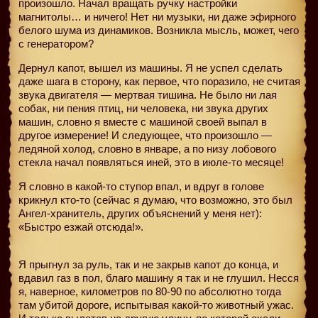
произошло. Начал вращать ручку настройки
магнитолы… и ничего! Нет ни музыки, ни даже эфирного
белого шума из динамиков. Возникла мысль, может, чего
с генератором?
Дернул капот, вышел из машины. Я не успел сделать
даже шага в сторону, как первое, что поразило, не считая
звука двигателя — мертвая тишина. Не было ни лая
собак, ни пения птиц, ни человека, ни звука других
машин, словно я вместе с машиной своей выпал в
другое измерение! И следующее, что произошло —
ледяной холод, словно в январе, а по низу лобового
стекла начал появляться иней, это в июле-то месяце!
Я словно в какой-то ступор впал, и вдруг в голове
крикнул кто-то (сейчас я думаю, что возможно, это был
Ангел-хранитель, других объяснений у меня нет):
«Быстро езжай отсюда!».
Я прыгнул за руль, так и не закрыв капот до конца, и
вдавил газ в пол, благо машину я так и не глушил. Несся
я, наверное, километров по 80-90 по абсолютно тогда
там убитой дороге, испытывая какой-то животный ужас.