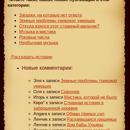
категории:
Загадки, на которые нет ответа
Земные проблемы тревожат умерших
Откуда взялся этот странный мальчик?
Музыка и мистика
Роковые числа
Необычная музыка
Рассказать историю
Новые комментарии:
Эля
к записи
Земные проблемы тревожат
умерших
Оля
к записи
Сквозняк
Игорь
к записи
Мистика, которой не было
Кира*
к записи
Странная история в
заброшенной деревне
Angara
к записи
Обман тёмных сил
Ленчик
к записи
Раскаявшаяся грешница
Ленчик
к записи
Дом бабы Ульяны