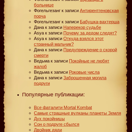
больнице
Фогельгезанг
к записи
Антирентгеновская
порча
Фогельгезанг
к записи
Бабушка-вахтерша
Дана
к записи
Наперекор судьбе
Asya
к записи
Почему за дедом следят?
Asya
к записи
Откуда взялся этот
странный мальчик?
Дана
к записи
Предупреждение о скорой
смерти
Ведьма
к записи
Покойные не любят
жалоб
Ведьма
к записи
Роковые числа
Дана
к записи
Заброшенная могила
подруги
Популярные публикации:
Все фаталити Mortal Kombat
Самые страшные вулканы планеты Земля
Дух покойницы
Сон о подруге сбылся
Двойник дяди