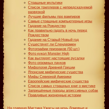
Страшные мультики
Список триллеров с непредсказуемой
развязкой
Лучшие фильмы про вампиров
Самые страшные компьютерные игры
Гадание на Рождество
Как правильно гадать в ночь перед
Рождеством
Гадание на Старый Новый год
Существует ли Слендермен
Фотографии призраков (50 шт.)
Фото кукол Monster High
Как выглядят настоящие русалки
Фото огромных пауков
Мифология Древней Греции
Японские мифические существа
Мифы Северной Америки
Европейские мифические существа
Список самых страшных книг о мистике
Запрещённые породы агрессивных собак
Правдивые жизненные истории
На главную
Мистика
Ужасы на ночь
Домовые и