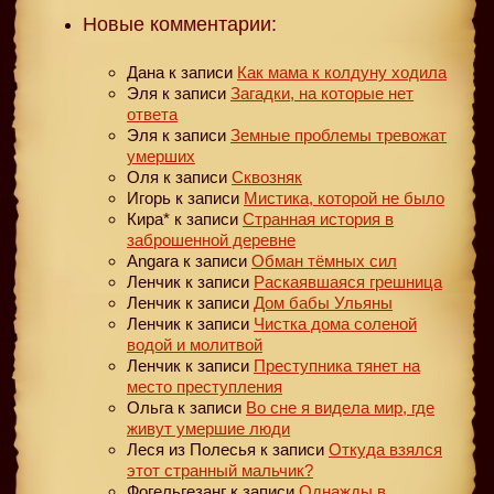
Новые комментарии:
Дана
к записи
Как мама к колдуну ходила
Эля
к записи
Загадки, на которые нет
ответа
Эля
к записи
Земные проблемы тревожат
умерших
Оля
к записи
Сквозняк
Игорь
к записи
Мистика, которой не было
Кира*
к записи
Странная история в
заброшенной деревне
Angara
к записи
Обман тёмных сил
Ленчик
к записи
Раскаявшаяся грешница
Ленчик
к записи
Дом бабы Ульяны
Ленчик
к записи
Чистка дома соленой
водой и молитвой
Ленчик
к записи
Преступника тянет на
место преступления
Ольга
к записи
Во сне я видела мир, где
живут умершие люди
Леся из Полесья
к записи
Откуда взялся
этот странный мальчик?
Фогельгезанг
к записи
Однажды в