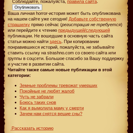
Соблюдайте, пожалуйста,
правила сайта
.
Опубликовать
Ваша личная horror-история может быть опубликована
на нашем сайте уже сегодня!
Добавьте собственную
страшилку
прямо сейчас (
регистрация не требуется
)
или перейдите к чтению
предыдущей
/следующей
публикации. Не вошедшие в основную часть сайта
статьи можно найти
здесь
. При копировании
понравившихся историй, пожалуйста, не забывайте
ставить ссылку на strashno.com со своего сайта или
группы в соцсети. Большое спасибо за Вашу поддержку
и участие в развитии сайта.
Читайте также самые новые публикации в этой
категории:
Земные проблемы тревожат умерших
Покойные не любят жалоб
Чуть не забрали
Боюсь таких снов
Как я вымолила маму у смерти
Зачем нам снятся вещие сны?
Рассказать историю