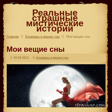
Реальные
страшные
мистические
истории
Главная
Кошмары и вещие сны
Мои вещие сны
Мои вещие сны
09.09.2021
Кошмары и вещие сны