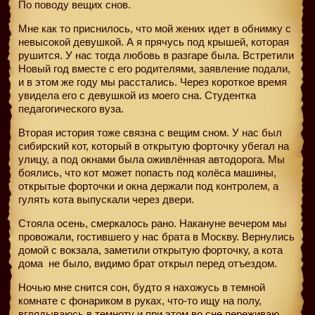
По поводу вещих снов.
Мне как то приснилось, что мой жених идет в обнимку с
невысокой девушкой. А я прячусь под крышей, которая
рушится. У нас тогда любовь в разгаре была. Встретили
Новый год вместе с его родителями, заявление подали,
и в этом же году мы расстались. Через короткое время
увидела его с девушкой из моего сна. Студентка
педагогического вуза.
Вторая история тоже связна с вещим сном. У нас был
сибирский кот, который в открытую форточку убегал на
улицу, а под окнами была оживлённая автодорога. Мы
боялись, что кот может попасть под колёса машины,
открытые форточки и окна держали под контролем, а
гулять кота выпускали через двери.
Стояла осень, смеркалось рано. Накануне вечером мы
провожали, гостившего у нас брата в Москву. Вернулись
домой с вокзала, заметили открытую форточку, а кота
дома
не было, видимо брат открыл перед отъездом.
Ночью мне снится сон, будто я нахожусь в темной
комнате с фонариком в руках, что-то ищу на полу,
вглядываюсь в темноту и при этом во сне переживаю