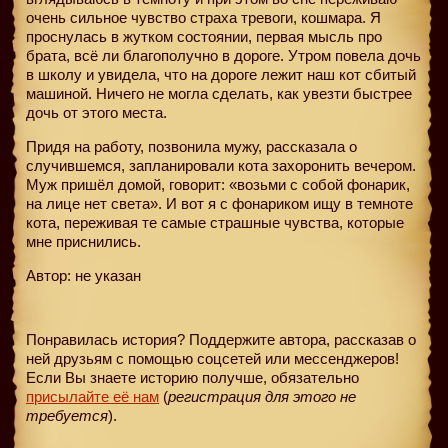
очень сильное чувство страха тревоги, кошмара. Я
проснулась в жутком состоянии, первая мысль про
брата, всё ли благополучно в дороге. Утром повела дочь
в школу и увидела, что на дороге лежит наш кот сбитый
машиной. Ничего не могла сделать, как увезти быстрее
дочь от этого места.
Придя на работу, позвонила мужу, рассказала о
случившемся, запланировали кота захоронить вечером.
Муж пришёл домой, говорит: «возьми с собой фонарик,
на лице нет света». И вот я с фонариком ищу в темноте
кота, переживая те самые страшные чувства, которые
мне приснились.
Автор: не указан
Понравилась история? Поддержите автора, рассказав о
ней друзьям с помощью соцсетей или мессенджеров!
Если Вы знаете историю получше, обязательно
присылайте её нам
(
регистрация для этого не
требуется
).