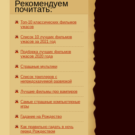
Рекомендуем
почитать:
Топ-10 классических фильмов
ужасов
Список 10 лучших фильмов
ужасов за 2021 год
Подборка лучших фильмов
ужасов 2020 года
Страшные мультики
Список триллеров с
непредсказуемой развязкой
Лучшие фильмы про вампиров
Самые страшные компьютерные
игры
Гадание на Рождество
Как правильно гадать в ночь
перед Рождеством