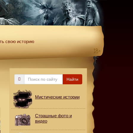
ть свою историю
Поиск
Найти
по
сайту
Мистические истории
Страшные фото и
видео