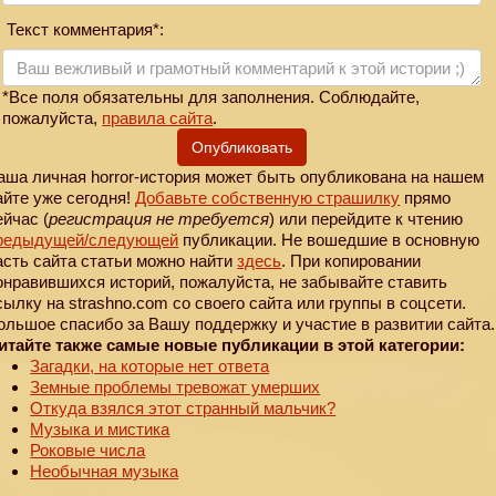
Текст комментария*:
*Все поля обязательны для заполнения. Соблюдайте,
пожалуйста,
правила сайта
.
Опубликовать
аша личная horror-история может быть опубликована на нашем
айте уже сегодня!
Добавьте собственную страшилку
прямо
ейчас (
регистрация не требуется
) или перейдите к чтению
редыдущей
/следующей
публикации. Не вошедшие в основную
асть сайта статьи можно найти
здесь
. При копировании
онравившихся историй, пожалуйста, не забывайте ставить
сылку на strashno.com со своего сайта или группы в соцсети.
ольшое спасибо за Вашу поддержку и участие в развитии сайта.
итайте также самые новые публикации в этой категории:
Загадки, на которые нет ответа
Земные проблемы тревожат умерших
Откуда взялся этот странный мальчик?
Музыка и мистика
Роковые числа
Необычная музыка