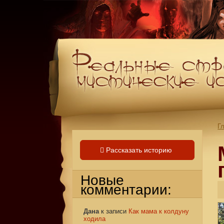
Г
Рассказать историю
Новые
комментарии:
Дана
к записи
Как мама к колдуну
ходила