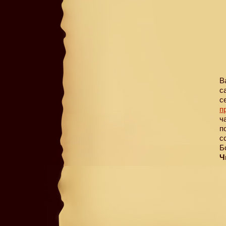
В
с
с
п
ч
п
с
Б
Ч