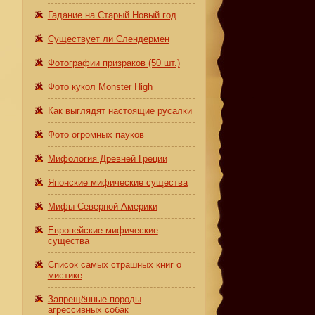
Гадание на Старый Новый год
Существует ли Слендермен
Фотографии призраков (50 шт.)
Фото кукол Monster High
Как выглядят настоящие русалки
Фото огромных пауков
Мифология Древней Греции
Японские мифические существа
Мифы Северной Америки
Европейские мифические
существа
Список самых страшных книг о
мистике
Запрещённые породы
агрессивных собак