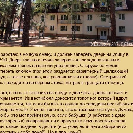
 работаю в ночную смену, и должен запереть двери на улицу в
2:30. Дверь главного входа запирается последовательным
ажатием кнопок на панели управления. Снаружи ее можно
тпереть ключом (при этом раздается характерный щелкающий
вук, а также слышно, как раздвигаются створки). Сестринский
ост находится на первом этаже, метрах в тридцати от входа.
 вот, в ночь со вторника на среду, в два часа, дверь щелкает и
ткрывается. Из вестибюля доносится топот ног, который вдруг
рерывается, как если бы кто-то дошел до середины вестибюля 
амер на месте. У меня, конечно, стало тревожно на душе. Думаю
то бы это мог прийти ночью, если бабушки (я работаю в доме
рестарелых) возвращаются с прогулки в семь-восемь вечера
ли, самое позднее, в десять (в случае, если дети забирали их
огостить к себе домой). Но в два
ночи?!