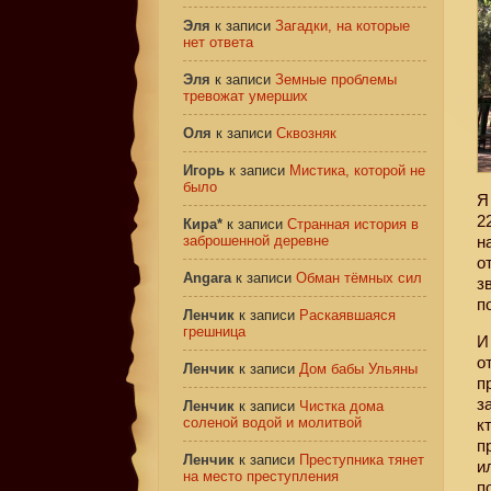
Эля
к записи
Загадки, на которые
нет ответа
Эля
к записи
Земные проблемы
тревожат умерших
Оля
к записи
Сквозняк
Игорь
к записи
Мистика, которой не
было
Я
2
Кира*
к записи
Странная история в
заброшенной деревне
н
о
Angara
к записи
Обман тёмных сил
з
п
Ленчик
к записи
Раскаявшаяся
грешница
И
о
Ленчик
к записи
Дом бабы Ульяны
п
з
Ленчик
к записи
Чистка дома
соленой водой и молитвой
к
п
Ленчик
к записи
Преступника тянет
и
на место преступления
п