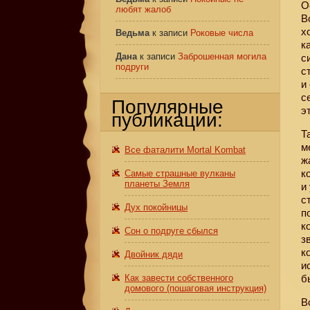
О
любят жалоб
В
х
Ведьма
к записи
Роковые числа
к
Дана
к записи
Заброшенная могила
с
подруги
с
и
с
Популярные
э
публикации:
Т
м
Все фаталити Mortal Kombat
ж
к
Самые страшные вулканы
планеты Земля
и
с
Дух покойницы
п
к
Сон о подруге сбылся
з
к
Двойник дяди
и
Как завести собственного
б
домового (пошаговая инструкция)
В