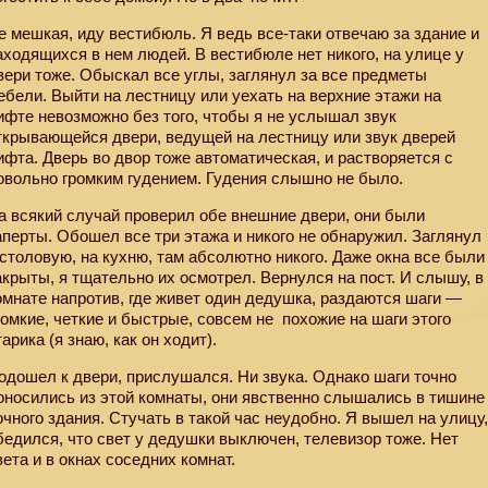
е мешкая, иду вестибюль. Я ведь все-таки отвечаю за здание и
аходящихся в нем людей. В вестибюле нет никого, на улице у
вери тоже. Обыскал все углы, заглянул за все предметы
ебели. Выйти на лестницу или уехать на верхние этажи на
ифте невозможно без того, чтобы я не услышал звук
ткрывающейся двери, ведущей на лестницу или звук дверей
ифта. Дверь во двор тоже автоматическая, и растворяется с
овольно громким гудением. Гудения слышно не было.
а всякий случай проверил обе внешние двери, они были
аперты. Обошел все три этажа и никого не обнаружил. Заглянул
 столовую, на кухню, там абсолютно никого. Даже окна все были
акрыты, я тщательно их осмотрел. Вернулся на пост. И слышу, в
омнате напротив, где живет один дедушка, раздаются шаги —
ромкие, четкие и быстрые, совсем не
похожие на шаги этого
тарика (я знаю, как он ходит).
одошел к двери, прислушался. Ни звука. Однако шаги точно
оносились из этой комнаты, они явственно слышались в тишине
очного здания. Стучать в такой час неудобно. Я вышел на улицу
бедился, что свет у дедушки выключен, телевизор тоже. Нет
вета и в окнах соседних комнат.