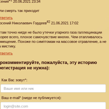
#1
сения
20.06.2021 23:34
ли смерть так приходит
тветить
#2
рсений Николаевич Гордеев
21.06.2021 17:02
 там точно нигде не было утечки угарного газа галлюцинации
корее всего, плохое самочувствие многих. Чем отапливалось
омещение. Похоже по симптомам на массовое отравление, а не
а мистику.
тветить
рокомментируйте, пожалуйста, эту историю
регистрация не нужна):
Как Вас зовут*:
Ваш e-mail* (нигде не публикуется):