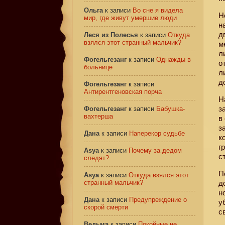
Ольга
к записи
Во сне я видела
Н
мир, где живут умершие люди
н
д
Леся из Полесья
к записи
Откуда
взялся этот странный мальчик?
м
л
Фогельгезанг
к записи
Однажды в
о
больнице
л
д
Фогельгезанг
к записи
Антирентгеновская порча
Н
з
Фогельгезанг
к записи
Бабушка-
вахтерша
в
з
Дана
к записи
Наперекор судьбе
к
г
Asya
к записи
Почему за дедом
с
следят?
П
Asya
к записи
Откуда взялся этот
странный мальчик?
д
н
Дана
к записи
Предупреждение о
у
скорой смерти
с
Ведьма
к записи
Покойные не