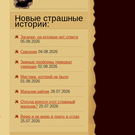
Новые страшные
истории:
Загадки, на которые нет ответа
05.08.2026
Сквозняк
04.08.2026
Земные проблемы тревожат
умерших
02.08.2026
Мистика, которой не было
01.08.2026
Мальчик-зайчик
28.07.2026
Откуда взялся этот странный
мальчик?
25.07.2026
а
Верю и не верю в порчу и сглаз
25.07.2026