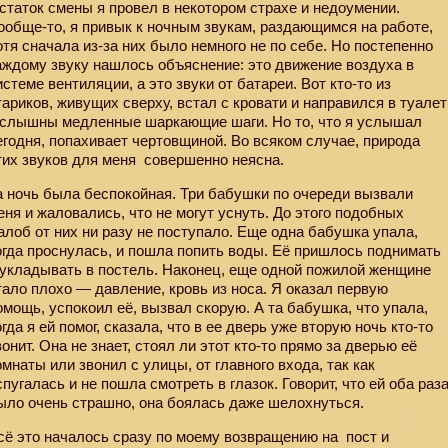
статок смены я провел в некотором страхе и недоумении.
ообще-то, я привык к ночным звукам, раздающимся на работе,
отя сначала из-за них было немного не по себе. Но постепенно
аждому звуку нашлось объяснение: это движение воздуха в
истеме вентиляции, а это звуки от батареи. Вот кто-то из
тариков, живущих сверху, встал с кровати и направился в туалет
 слышны медленные шаркающие шаги. Но то, что я услышал
егодня, попахивает чертовщиной. Во всяком случае, природа
тих звуков для меня
совершенно неясна.
а ночь была беспокойная. Три бабушки по очереди вызвали
еня и жаловались, что не могут уснуть. До этого подобных
алоб от них ни разу не поступало. Еще одна бабушка упала,
огда проснулась, и пошла попить воды. Её пришлось поднимать
 укладывать в постель. Наконец, еще одной пожилой женщине
тало плохо — давление, кровь из носа. Я оказал первую
омощь, успокоил её, вызвал скорую. А та бабушка, что упала,
огда я ей помог, сказала, что в ее дверь уже вторую ночь кто-то
вонит. Она не знает, стоял ли этот кто-то прямо за дверью её
омнаты или звонил с улицы, от главного входа, так как
спугалась и не пошла смотреть в глазок. Говорит, что ей оба раз
ыло очень страшно, она боялась даже шелохнуться.
сё это началось сразу по моему возвращению на
пост и