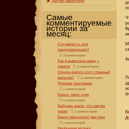
Другие параллели
д
п
Самые
Ч
комментируемые
р
истории за
В
месяц:
и
М
Случайность или
с
предупреждение?
3 комментария
А
Как я вымолила маму у
смерти
2 комментария
Откуда взялся этот странный
П
мальчик?
2 комментария
д
Родовая программа
и
1 комментарий
д
Боюсь таких снов
1 комментарий
Бабушка знала, что завтра
К
умрет
1 комментарий
д
Брата преследует мистика
1 комментарий
Необычная музыка