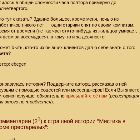
лилось в общей сложности часа полтора примерно до
олчетвертого.
то тут сказать? Здание большое, кроме меня, ночью из
аботников никого нет — одни старики спят по своим комнатам.
ремя от времени (не так часто) кто-нибудь из жильцов умирает,
м всем за восемьдесят, а кому-то и за девяносто.
ожет быть, кто-то из бывших клиентов дал о себе знать с того
вета?
втор: ebegen
онравилась история? Поддержите автора, рассказав о ней
рузьям с помощью соцсетей или мессенджеров! Если Вы знаете
сторию получше, обязательно
присылайте её нам
(
регистрация
ля этого не требуется
).
омментарии (2
) к страшной истории "Мистика в
оме престарелых":