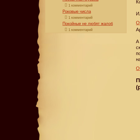
К
1 комментарий
Роковые числа
И
1 комментарий
О
Покойные не любят жалоб
А
1 комментарий
А
с
п
н
О
П
(