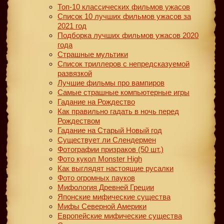
Топ-10 классических фильмов ужасов
Список 10 лучших фильмов ужасов за
2021 год
Подборка лучших фильмов ужасов 2020
года
Страшные мультики
Список триллеров с непредсказуемой
развязкой
Лучшие фильмы про вампиров
Самые страшные компьютерные игры
Гадание на Рождество
Как правильно гадать в ночь перед
Рождеством
Гадание на Старый Новый год
Существует ли Слендермен
Фотографии призраков (50 шт.)
Фото кукол Monster High
Как выглядят настоящие русалки
Фото огромных пауков
Мифология Древней Греции
Японские мифические существа
Мифы Северной Америки
Европейские мифические существа