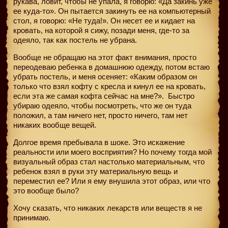
рукава, ловит, чтобы не упала, я говорю: «Да закинь уже
ее куда-то». Он пытается закинуть ее на компьютерный
стол, я говорю: «Не туда!». Он несет ее и кидает на
кровать, на которой я сижу, позади меня, где-то за
одеяло, так как постель не убрана.
Вообще не обращаю на этот факт внимания, просто
переодеваю ребенка в домашнюю одежду, потом встаю
убрать постель, и меня осеняет: «Каким образом он
только что взял кофту с кресла и кинул ее на кровать,
если эта же самая кофта сейчас на мне?».
Быстро
убираю одеяло, чтобы посмотреть, что же он туда
положил, а там ничего нет, просто ничего, там нет
никаких вообще вещей.
Долгое время пребывала в шоке. Это искажение
реальности или моего восприятия? Но почему тогда мой
визуальный образ стал настолько материальным, что
ребенок взял в руки эту материальную вещь и
переместил ее? Или я ему внушила этот образ, или что
это вообще было?
Хочу сказать, что никаких лекарств или веществ я не
принимаю.