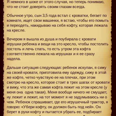
Я немного в шоке от этого случая, но теперь понимаю,
что не стоит доверять своим глазам всегда.
Обычное утро, сын 3,5 года встал с кроватки, бегает по
комнате, ищет свои машинки, я встаю, чтобы его помыть
и переодеть, накидываю на себя кофту, которая лежала
на кресле.
Вечером я вышла из душа и поубирала с кровати
игрушки ребенка и вещи на это кресло, чтобы постелить
постель и лечь спать, то есть утром эта кофта
соответственно лежала на игрушках и я ее сразу
надела.
Дальше ситуация следующая: ребенок искупан, я сижу
на своей кровати, приготовила ему одежду, сижу в этой
же кофте, четко чувствую ее на плечах, при этом
смотрю на кресло, которое стоит в трех шагах от кровати
и вижу, что эта же самая кофта лежит на этом кресле (у
меня она
одна такая). Меня вообще ничего не смущает,
ну лежит и лежит, на тот момент я не задумываюсь ни о
чем. Ребенок спрашивает, где его игрушечный трактор, я
говорю: «Убери кофту, он должен быть под ней». Он
берет в руки кофту и пытается убрать ее, подбирает