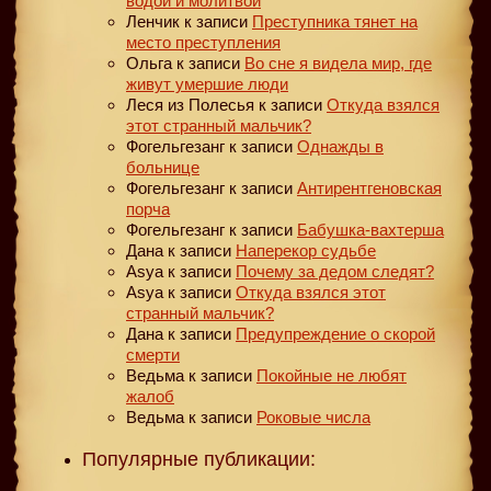
водой и молитвой
Ленчик
к записи
Преступника тянет на
место преступления
Ольга
к записи
Во сне я видела мир, где
живут умершие люди
Леся из Полесья
к записи
Откуда взялся
этот странный мальчик?
Фогельгезанг
к записи
Однажды в
больнице
Фогельгезанг
к записи
Антирентгеновская
порча
Фогельгезанг
к записи
Бабушка-вахтерша
Дана
к записи
Наперекор судьбе
Asya
к записи
Почему за дедом следят?
Asya
к записи
Откуда взялся этот
странный мальчик?
Дана
к записи
Предупреждение о скорой
смерти
Ведьма
к записи
Покойные не любят
жалоб
Ведьма
к записи
Роковые числа
Популярные публикации: