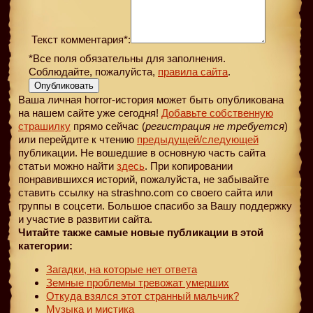
Текст комментария*:
*Все поля обязательны для заполнения.
Соблюдайте, пожалуйста,
правила сайта
.
Опубликовать
Ваша личная horror-история может быть опубликована
на нашем сайте уже сегодня!
Добавьте собственную
страшилку
прямо сейчас (
регистрация не требуется
)
или перейдите к чтению
предыдущей
/следующей
публикации. Не вошедшие в основную часть сайта
статьи можно найти
здесь
. При копировании
понравившихся историй, пожалуйста, не забывайте
ставить ссылку на strashno.com со своего сайта или
группы в соцсети. Большое спасибо за Вашу поддержку
и участие в развитии сайта.
Читайте также самые новые публикации в этой
категории:
Загадки, на которые нет ответа
Земные проблемы тревожат умерших
Откуда взялся этот странный мальчик?
Музыка и мистика