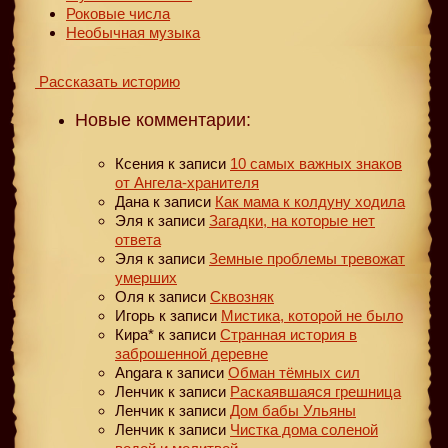
Роковые числа
Необычная музыка
Рассказать историю
Новые комментарии:
Ксения
к записи
10 самых важных знаков
от Ангела-хранителя
Дана
к записи
Как мама к колдуну ходила
Эля
к записи
Загадки, на которые нет
ответа
Эля
к записи
Земные проблемы тревожат
умерших
Оля
к записи
Сквозняк
Игорь
к записи
Мистика, которой не было
Кира*
к записи
Странная история в
заброшенной деревне
Angara
к записи
Обман тёмных сил
Ленчик
к записи
Раскаявшаяся грешница
Ленчик
к записи
Дом бабы Ульяны
Ленчик
к записи
Чистка дома соленой