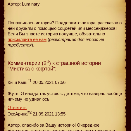
Автор: Luminary
Понравилась история? Поддержите автора, рассказав о
ней друзьям с помощью соцсетей или мессенджеров!
Если Вы знаете историю получше, обязательно
присылайте её нам
(
регистрация для этого не
требуется
).
Комментарии (2
) к страшной истории
"Мистика с кофтой":
#1
Кыш Кыш
20.09.2021 07:56
Жуть. Я иногда так устаю с детьми, что наверно вообще
ничему не удивлюсь.
Ответить
#2
ЭксАрина
21.09.2021 13:55
Автор, спасибо за Вашу историю! Очередное
доказательство того, насколько частыми становятся