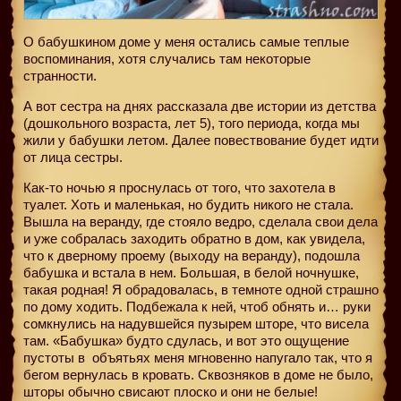
О бабушкином доме у меня остались самые теплые
воспоминания, хотя случались там некоторые
странности.
А вот сестра на днях рассказала две истории из детства
(дошкольного возраста, лет 5), того периода, когда мы
жили у бабушки летом. Далее повествование будет идти
от лица сестры.
Как-то ночью я проснулась от того, что захотела в
туалет. Хоть и маленькая, но будить никого не стала.
Вышла на веранду, где стояло ведро, сделала свои дела
и уже собралась заходить обратно в дом, как увидела,
что к дверному проему (выходу на веранду), подошла
бабушка и встала в нем. Большая, в белой ночнушке,
такая родная! Я обрадовалась, в темноте одной страшно
по дому ходить. Подбежала к ней, чтоб обнять и… руки
сомкнулись на надувшейся пузырем шторе, что висела
там. «Бабушка» будто сдулась, и вот это ощущение
пустоты в
объятьях меня мгновенно напугало так, что я
бегом вернулась в кровать. Сквозняков в доме не было,
шторы обычно свисают плоско и они не белые!