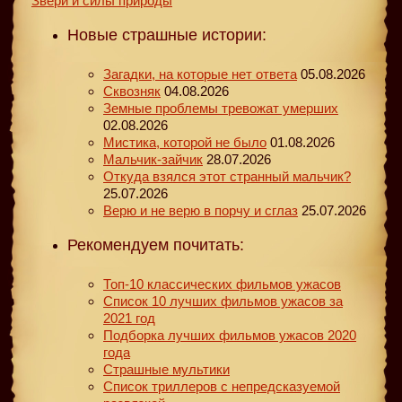
Звери и силы природы
Новые страшные истории:
Загадки, на которые нет ответа
05.08.2026
Сквозняк
04.08.2026
Земные проблемы тревожат умерших
02.08.2026
Мистика, которой не было
01.08.2026
Мальчик-зайчик
28.07.2026
Откуда взялся этот странный мальчик?
25.07.2026
Верю и не верю в порчу и сглаз
25.07.2026
Рекомендуем почитать:
Топ-10 классических фильмов ужасов
Список 10 лучших фильмов ужасов за
2021 год
Подборка лучших фильмов ужасов 2020
года
Страшные мультики
Список триллеров с непредсказуемой