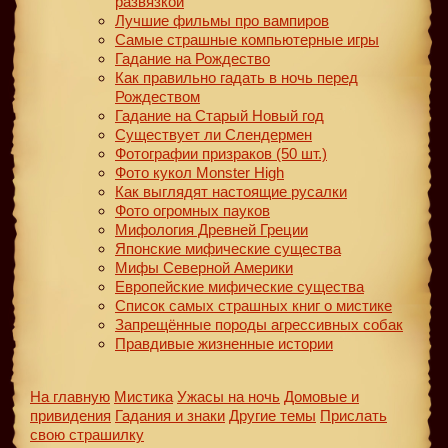
развязкой
Лучшие фильмы про вампиров
Самые страшные компьютерные игры
Гадание на Рождество
Как правильно гадать в ночь перед
Рождеством
Гадание на Старый Новый год
Существует ли Слендермен
Фотографии призраков (50 шт.)
Фото кукол Monster High
Как выглядят настоящие русалки
Фото огромных пауков
Мифология Древней Греции
Японские мифические существа
Мифы Северной Америки
Европейские мифические существа
Список самых страшных книг о мистике
Запрещённые породы агрессивных собак
Правдивые жизненные истории
На главную
Мистика
Ужасы на ночь
Домовые и
привидения
Гадания и знаки
Другие темы
Прислать
свою страшилку