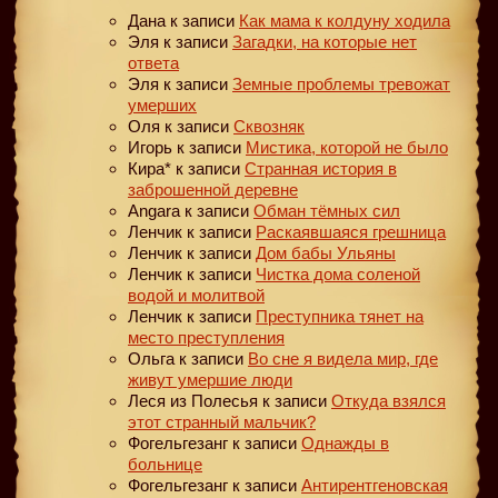
Дана
к записи
Как мама к колдуну ходила
Эля
к записи
Загадки, на которые нет
ответа
Эля
к записи
Земные проблемы тревожат
умерших
Оля
к записи
Сквозняк
Игорь
к записи
Мистика, которой не было
Кира*
к записи
Странная история в
заброшенной деревне
Angara
к записи
Обман тёмных сил
Ленчик
к записи
Раскаявшаяся грешница
Ленчик
к записи
Дом бабы Ульяны
Ленчик
к записи
Чистка дома соленой
водой и молитвой
Ленчик
к записи
Преступника тянет на
место преступления
Ольга
к записи
Во сне я видела мир, где
живут умершие люди
Леся из Полесья
к записи
Откуда взялся
этот странный мальчик?
Фогельгезанг
к записи
Однажды в
больнице
Фогельгезанг
к записи
Антирентгеновская