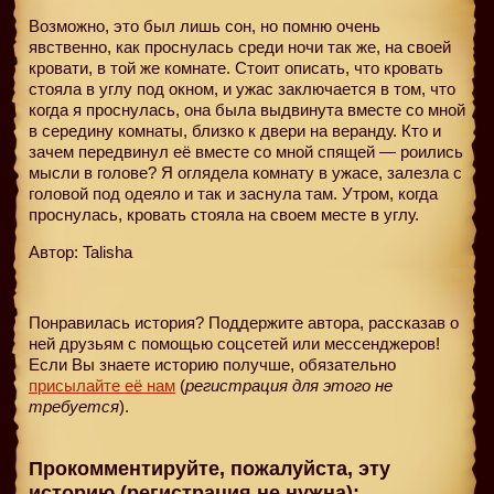
Возможно, это был лишь сон, но помню очень
явственно, как проснулась среди ночи так же, на своей
кровати, в той же комнате. Стоит описать, что кровать
стояла в углу под окном, и ужас заключается в том, что
когда я проснулась, она была выдвинута вместе со мной
в середину комнаты, близко к двери на веранду. Кто и
зачем передвинул её вместе со мной спящей — роились
мысли в голове? Я оглядела комнату в ужасе, залезла с
головой под одеяло и так и заснула там. Утром, когда
проснулась, кровать стояла на своем месте в углу.
Автор: Talisha
Понравилась история? Поддержите автора, рассказав о
ней друзьям с помощью соцсетей или мессенджеров!
Если Вы знаете историю получше, обязательно
присылайте её нам
(
регистрация для этого не
требуется
).
Прокомментируйте, пожалуйста, эту
историю (регистрация не нужна):