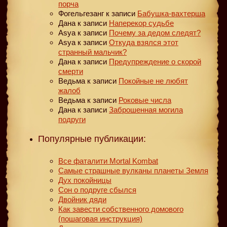
порча
Фогельгезанг
к записи
Бабушка-вахтерша
Дана
к записи
Наперекор судьбе
Asya
к записи
Почему за дедом следят?
Asya
к записи
Откуда взялся этот
странный мальчик?
Дана
к записи
Предупреждение о скорой
смерти
Ведьма
к записи
Покойные не любят
жалоб
Ведьма
к записи
Роковые числа
Дана
к записи
Заброшенная могила
подруги
Популярные публикации:
Все фаталити Mortal Kombat
Самые страшные вулканы планеты Земля
Дух покойницы
Сон о подруге сбылся
Двойник дяди
Как завести собственного домового
(пошаговая инструкция)